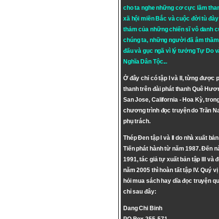
cho ta nghe những cơ cực lầm tha
xã hội miền Bắc và cuộc đời tù đày 
thảm của những chiến sĩ vô danh c
chúng ta, những người đã âm thầm
đấu và gục ngã vì lý tưởng
Tự Do
v
Nghĩa Dân Tộc
...
Ở đây chỉ có tập I và II, từng được 
thanh trên đài phát thanh Quê Hươ
San Jose, California - Hoa Kỳ, tron
chương trình đọc truyện do Trần 
phụ trách.
Thép Đen tập I và II do nhà xuất bả
Tiến phát hành từ năm 1987. Đến 
1991, tác giả tự xuất bản tập III và 
năm 2005 thì hoàn tất tập IV. Quý vị
hỏi mua sách hay dĩa đọc truyện qu
chỉ sau đây:
Dang Chi Binh