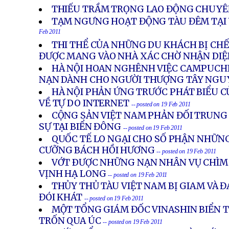
THIẾU TRẦM TRỌNG LAO ĐỘNG CHUY
TẠM NGƯNG HOẠT ĐỘNG TÀU ĐÊM TẠI
Feb 2011
THI THỂ CỦA NHỮNG DU KHÁCH BỊ CHẾ
ĐƯỢC MANG VÀO NHÀ XÁC CHỜ NHẬN DIỆ
HÀ NỘI HOAN NGHÊNH VIỆC CAMPUCHI
NẠN DÀNH CHO NGƯỜI THƯỢNG TÂY NGU
HÀ NỘI PHẢN ỨNG TRƯỚC PHÁT BIỂU 
VỀ TỰ DO INTERNET
-- posted on 19 Feb 2011
CỘNG SẢN VIỆT NAM PHẢN ĐỐI TRUNG
SỰ TẠI BIỂN ĐÔNG
-- posted on 19 Feb 2011
QUỐC TẾ LO NGẠI CHO SỐ PHẬN NHỮN
CƯỠNG BÁCH HỒI HƯƠNG
-- posted on 19 Feb 2011
VỚT ÐƯỢC NHỮNG NẠN NHÂN VỤ CHÌM 
VỊNH HẠ LONG
-- posted on 19 Feb 2011
THỦY THỦ TÀU VIỆT NAM BỊ GIAM VÀ 
ĐÓI KHÁT
-- posted on 19 Feb 2011
MỘT TỔNG GIÁM ĐỐC VINASHIN BIỂN TH
TRỐN QUA ÚC
-- posted on 19 Feb 2011