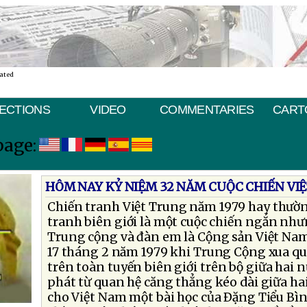
nated
ECTIONS
VIDEO
COMMENTARIES
CART
page:
HÔM NAY KỶ NIỆM 32 NĂM CUỘC CHIẾN VI
Chiến tranh Việt Trung năm 1979 hay thườn
tranh biên giới là một cuộc chiến ngắn như
Trung cộng và đàn em là Cộng sản Việt Nam
17 tháng 2 năm 1979 khi Trung Cộng xua q
trên toàn tuyến biên giới trên bộ giữa hai 
phát từ quan hệ căng thẳng kéo dài giữa hai
cho Việt Nam một bài học của Ðặng Tiểu Bìn