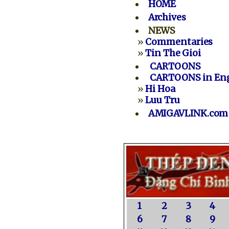
HOME
Archives
NEWS
»
Commentaries
»
Tin The Gioi
CARTOONS
CARTOONS in Eng
»
Hi Hoa
»
Luu Tru
AMIGAVLINK.com
1
2
3
4
6
7
8
9