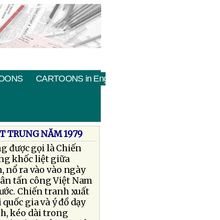
OONS
CARTOONS in English
ỆT TRUNG NĂM 1979
g được gọi là Chiến
ng khốc liệt giữa
, nổ ra vào vào ngày
uân tấn công Việt Nam
nước. Chiến tranh xuất
 quốc gia và ý đồ dạy
h, kéo dài trong