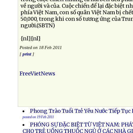
về người và của. Cuộc chiến để lại đặc biệt nh
phía Việt Nam, con số quân Việt Nam bị chết
50,000, trong khi con số tương ứng của Tru
người.(SBTN)
{nl}{nl}
Posted on 18 Feb 2011
[
print
]
FreeVietNews
Phong Trào Tuổi Trẻ Yêu Nước Tiếp Tục
posted on 19 Feb 2011
PHÓNG SỰ ĐẶC BIỆT TỪ VIỆT NAM: PHÁ
CHO TRẺ UỐNG THUỐC NGỦ Ở CÁC NHÀ GI