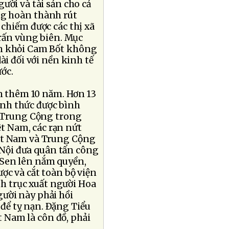
ười và tài sản cho cả
ng hoàn thành rút
chiếm được các thị xã
trấn vùng biên. Mục
ân khỏi Cam Bốt không
ài đối với nền kinh tế
ớc.
ễn thêm 10 năm. Hơn 13
ính thức được bình
a Trung Cộng trong
t Nam, các rạn nứt
iệt Nam và Trung Cộng
 Nội đưa quân tấn công
n Sen lên nắm quyền,
ợc và cắt toàn bộ viện
nh trục xuất người Hoa
ười này phải hồi
để tỵ nạn. Ðặng Tiểu
t Nam là côn đồ, phải