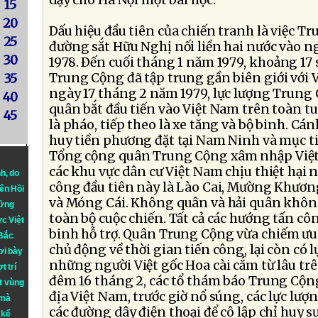
dạy cho Hà Nội một bài học.
15
20
Dấu hiệu đầu tiên của chiến tranh là việc T
25
đường sắt Hữu Nghị nối liền hai nước vào 
30
1978. Ðến cuối tháng 1 năm 1979, khoảng 17
Trung Cộng đã tập trung gần biên giới với V
35
ngày 17 tháng 2 năm 1979, lực lượng Trung
40
quân bắt đầu tiến vào Việt Nam trên toàn tu
45
là pháo, tiếp theo là xe tăng và bộ binh. Cá
huy tiền phương đặt tại Nam Ninh và mục ti
Tổng cộng quân Trung Cộng xâm nhập Việt
các khu vực dân cư Việt Nam chịu thiệt hại 
nh
, do
công đầu tiên này là Lào Cai, Mường Khươn
iên Hồi
và Móng Cái. Không quân và hải quân khôn
hững
toàn bộ cuộc chiến. Tất cả các hướng tấn cô
ực Việt
binh hỗ trợ. Quân Trung Cộng vừa chiếm ưu 
 Bắc
chủ động về thời gian tiến công, lại còn có
ơi bày
những người Việt gốc Hoa cài cắm từ lâu trê
t trí
đêm 16 tháng 2, các tổ thám báo Trung Cộng
t vùng
địa Việt Nam, trước giờ nổ súng, các lực lượ
 mà
các đường dây điện thoại để cô lập chỉ huy 
 kể