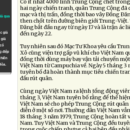
Có ít nhất 4000 lính Trung Cộng chết trong
hai ngày chiến tranh, quân Trung Cộng đã 
mạc và thị trấn, đồng thời bao vây Ðồng Ðăng,
giả qua
then chốt trên đường biên giới Trung-Việt.
Ðăng bắt đầu ngay từ ngày 17 và là trận ác l
c giả
đến ngày 22.
 giả
 có
Tuy nhiên sau đó Mạc Tư Khoa yêu cầu Trun
g điệp
Xô cũng viện trợ gấp vũ khí cho Việt Nam q
chiến
đồng thời dùng máy bay vận tải chuyển một 
Hòa.
Việt Nam từ Campuchia về. Ngày 5 tháng 3 
tuyên bố đã hoàn thành mục tiêu chiến tran
đầu rút quân.
Cùng ngày Việt Nam ra lệnh tổng động viên
tháng 3, Việt Nam tuyên bố rằng để thể hiện
Việt Nam sẽ cho phép Trung Cộng rút quân d
diễn ở một số nơi. Thường dân Việt Nam vẫn 
18 tháng 3 năm 1979, Trung Cộng hoàn tất v
Nam. Tuy Việt Nam và Trung Cộng đều tuyê
trong cuộc chiến nhưng cả hai bên đều phải 