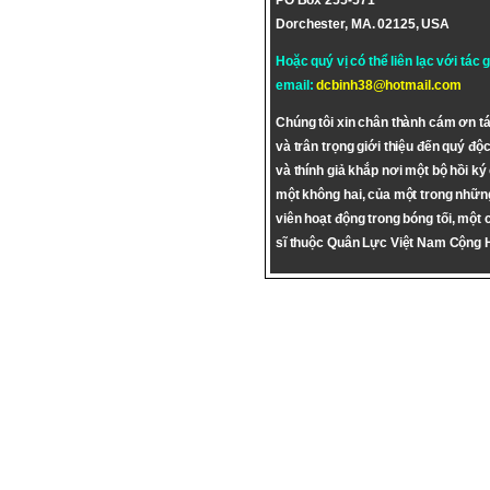
PO Box 255-571
Dorchester, MA. 02125, USA
Hoặc quý vị có thể liên lạc với tác 
email:
dcbinh38@hotmail.com
Chúng tôi xin chân thành cám ơn tá
và trân trọng giới thiệu đến quý độc
và thính giả khắp nơi một bộ hồi ký
một không hai, của một trong nhữn
viên hoạt động trong bóng tối, một 
sĩ thuộc Quân Lực Việt Nam Cộng 