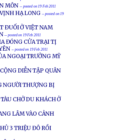
ÊN MÔN
-- posted on 19 Feb 2011
 VỊNH HẠ LONG
-- posted on 19
T ĐUỐI Ở VIỆT NAM
N
-- posted on 19 Feb 2011
A ĐÓNG CỬA TRẠI TỊ
YÊN
-- posted on 19 Feb 2011
CỦA NGOẠI TRƯỞNG MỸ
 CỘNG DIỄN TẬP QUÂN
G NGƯỜI THƯỢNG BỊ
TÀU CHỞ DU KHÁCH Ở
ĐANG LÂM VÀO CẢNH
Ủ 3 TRIỆU ĐÔ RỒI