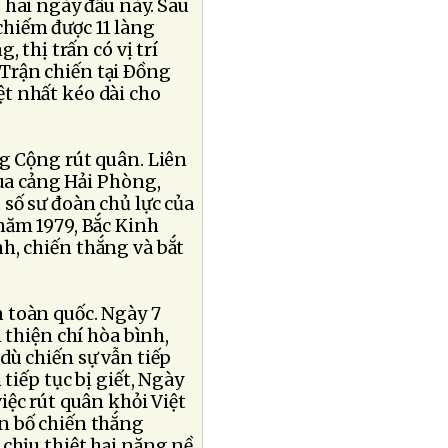
 hai ngày đầu này. Sau
chiếm được 11 làng
 thị trấn có vị trí
 Trận chiến tại Ðồng
iệt nhất kéo dài cho
g Cộng rút quân. Liên
ua cảng Hải Phòng,
số sư đoàn chủ lực của
năm 1979, Bắc Kinh
h, chiến thắng và bắt
 toàn quốc. Ngày 7
 thiện chí hòa bình,
ù chiến sự vẫn tiếp
tiếp tục bị giết, Ngày
iệc rút quân khỏi Việt
n bố chiến thắng
chịu thiệt hại nặng nề