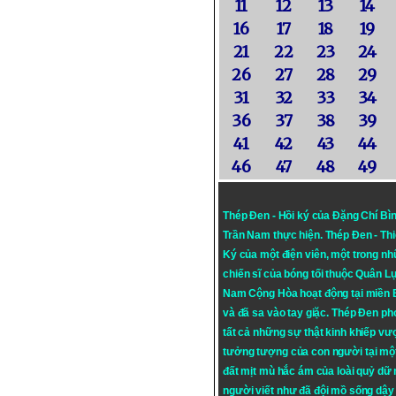
11
12
13
14
16
17
18
19
21
22
23
24
26
27
28
29
31
32
33
34
36
37
38
39
41
42
43
44
46
47
48
49
Thép Đen - Hồi ký của Đặng Chí Bì
Trần Nam thực hiện.
Thép Đen
- Th
Ký của một điện viên, một trong n
chiến sĩ của bóng tối thuộc Quân L
Nam Cộng Hòa hoạt động tại miền
và đã sa vào tay giặc. Thép Đen ph
tất cả những sự thật kinh khiếp vượ
tưởng tượng của con người tại mộ
đất mịt mù hắc ám của loài quỷ dữ
người viết như đã đội mồ sống dậy