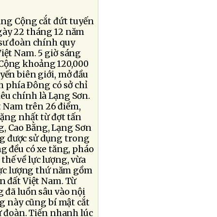
rung Cộng cắt đứt tuyến
ngày 22 tháng 12 năm
 sư đoàn chính quy
iệt Nam. 5 giờ sáng
 Cộng khoảng 120,000
yến biên giới, mở đầu
nh phía Ðông có sở chỉ
êu chính là Lạng Sơn.
 Nam trên 26 điểm,
nặng nhất từ đợt tấn
g, Cao Bằng, Lạng Sơn
g được sử dụng trong
ng đều có xe tăng, pháo
thế về lực lượng, vừa
 lực lượng thứ năm gồm
n đất Việt Nam. Từ
 đã luồn sâu vào nội
ng này cũng bí mật cắt
sư đoàn. Tiến nhanh lúc