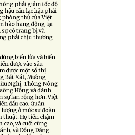
hóng phải giảm tốc độ
g hậu cần lạc hậu phải
g phòng thủ của Việt
ầm hào hang động tại
 sự có trang bị và
ộng phải chịu thương
dùng biển lửa và biển
tiến được vào sâu
m được một số thị
vùng Bát Xát, Mường
 Hữu Nghị, Thông Nông
 sông Hồng và đánh
 sự lan rộng hơn. Việt
iến đấu cao. Quân
 lượng ở mức sư đoàn
n thuật. Họ tiến chậm
 cao, và cuối cùng
ánh, và Ðồng Ðăng.