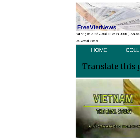
FreeVietNews
Sat Aug 08 2026 20:06:31 GMT+0000 (Coordi
Universal Time)
HOME
COLL
Translate this 