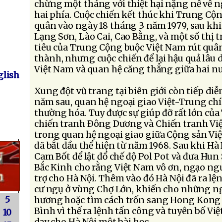
chừng một tháng với thiệt hại nặng nề về ng
hai phía. Cuộc chiến kết thúc khi Trung Cộ
quân vào ngày 18 tháng 3 năm 1979, sau khi 
Lạng Sơn, Lào Cai, Cao Bằng, và một số thị 
tiêu của Trung Cộng buộc Việt Nam rút qu
thành, nhưng cuộc chiến để lại hậu quả lâu d
Việt Nam và quan hệ căng thẳng giữa hai nư
lish
Xung đột vũ trang tại biên giới còn tiếp di
năm sau, quan hệ ngoại giao Việt-Trung ch
thường hóa. Tuy được sự giúp đỡ rất lớn củ
chiến tranh Ðông Dương và Chiến tranh Việ
trong quan hệ ngoại giao giữa Cộng sản V
đã bắt đầu thể hiện từ năm 1968. Sau khi Hà
Cam Bốt để lật đổ chế độ Pol Pot và đưa Hu
Bắc Kinh cho rằng Việt Nam vô ơn, ngạo ngư
trợ cho Hà Nội. Thêm vào đó Hà Nội đã ra lệ
cư ngụ ở vùng Chợ Lớn, khiến cho những ng
5
hương hoặc tìm cách trốn sang Hong Kong 
Bình vì thế ra lệnh tấn công và tuyên bố Việ
10