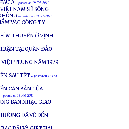
CHÂU Á
-- posted on 19 Feb 2011
 VIỆT NAM SẼ SỐNG
 KHÔNG
-- posted on 18 Feb 2011
HẮM VÀO CÔNG TY
CHÌM THUYỀN Ở VỊNH
 TRẬN TẠI QUẦN ĐẢO
 VIỆT TRUNG NĂM 1979
IỀN SAU TẾT
-- posted on 18 Feb
YỀN CĂN BẢN CỦA
-- posted on 18 Feb 2011
CÙNG BAN NHẠC GIAO
 HƯƠNG ĐÃ VỀ ĐẾN
BẠC ĐÃI VÀ GIẾT HẠI