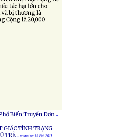
iều tác hại lớn cho
 và bị thương là
ng Cộng là 20,000
 Phổ Biến Truyền Ðơn
--
T GIÁC TÌNH TRẠNG
Ữ TRẺ
-- posted on 19 Feb 2011