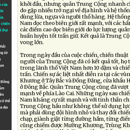
khởi đầu, nhưng quân Trung Cộng nhanh c
n của
do gặp nhiều trở ngại về địa hình và hệ thốn
bi
dùng lừa, ngựa và người thồ hàng. Hệ thốn
ủa
Nam dọc theo biên giới rất mạnh, với các h
 chiến
các điểm cao dọc biên giới do lực lượng quân
à
Đại
huấn luyện tốt trấn giữ. Kết quả là Trung C
vong lớn.
phát
ng từ
Trong ngày đầu của cuộc chiến, chiến thuật 
g
người của Trung Cộng đã có kết quả tốt, họ 
Nam
trong lãnh thổ Việt Nam hơn 10 dặm và chiế
trấn. Chiến sự ác liệt nhất diễn ra tại các 
Khương ở Tây Bắc và Ðồng Ðăng, cửa khẩu
n Đông
ở Ðông Bắc. Quân Trung Cộng cũng đã vượt
năm
mạnh về phía Lào Cai. Những ngày sau chiến
đến
Nam kháng cự rất mạnh và với tinh thần ch
 có thể
Trung Cộng hầu như không thể sử dụng lực
a địa
mà phải dùng đội hình nhỏ và thay đổi chiế
chạp, giành giật từng đường hầm, từng điểm
cũng chiếm được Mường Khương, Trùng Kh