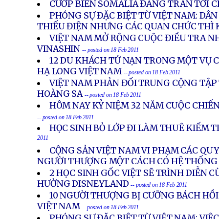
CƯỚP BIỂN SOMALIA ĐANG TRÀN TỚI 
PHÓNG SỰ ĐẶC BIỆT TỪ VIỆT NAM: DÂN
THIẾU ĐIỆN NHƯNG CÁC QUAN CHỨC THÌ
VIỆT NAM MỞ RỘNG CUỘC ĐIỀU TRA N
VINASHIN
-- posted on 18 Feb 2011
12 DU KHÁCH TỬ NẠN TRONG MỘT VỤ 
HẠ LONG VIỆT NAM
-- posted on 18 Feb 2011
VIỆT NAM PHẢN ĐỐI TRUNG CỘNG TẬP
HOÀNG SA
-- posted on 18 Feb 2011
HÔM NAY KỶ NIỆM 32 NĂM CUỘC CHIẾN
-- posted on 18 Feb 2011
HỌC SINH BỎ LỚP ĐI LÀM THUÊ KIẾM T
2011
CỘNG SẢN VIỆT NAM VI PHẠM CÁC QU
NGƯỜI THƯỢNG MỘT CÁCH CÓ HỆ THỐNG
2 HỌC SINH GỐC VIỆT SẼ TRÌNH DIỄN 
HƯỞNG DISNEYLAND
-- posted on 18 Feb 2011
10 NGƯỜI THƯỢNG BỊ CƯỠNG BÁCH HỒI
VIỆT NAM
-- posted on 18 Feb 2011
PHÓNG SỰ ĐẶC BIỆT TỪ VIỆT NAM: VIỆC 