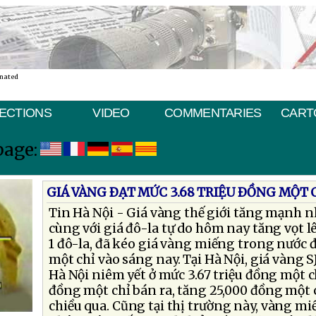
inated
ECTIONS
VIDEO
COMMENTARIES
CART
page:
GIÁ VÀNG ÐẠT MỨC 3.68 TRIỆU ÐỒNG MỘT 
Tin Hà Nội - Giá vàng thế giới tăng mạnh n
cùng với giá đô-la tự do hôm nay tăng vọt l
1 đô-la, đã kéo giá vàng miếng trong nước đ
một chỉ vào sáng nay. Tại Hà Nội, giá vàng 
Hà Nội niêm yết ở mức 3.67 triệu đồng một ch
đồng một chỉ bán ra, tăng 25,000 đồng một ch
chiều qua. Cũng tại thị trường này, vàng m