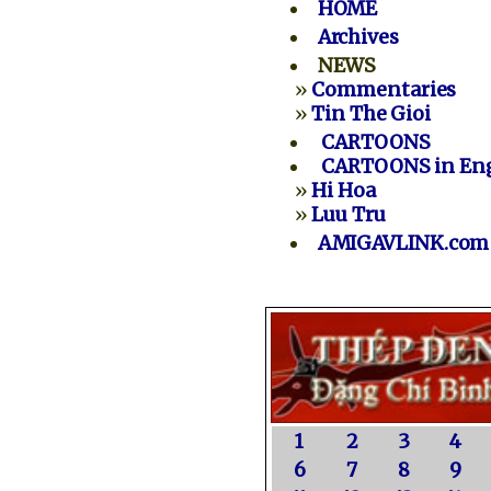
HOME
Archives
NEWS
»
Commentaries
»
Tin The Gioi
CARTOONS
CARTOONS in Eng
»
Hi Hoa
»
Luu Tru
AMIGAVLINK.com
1
2
3
4
6
7
8
9