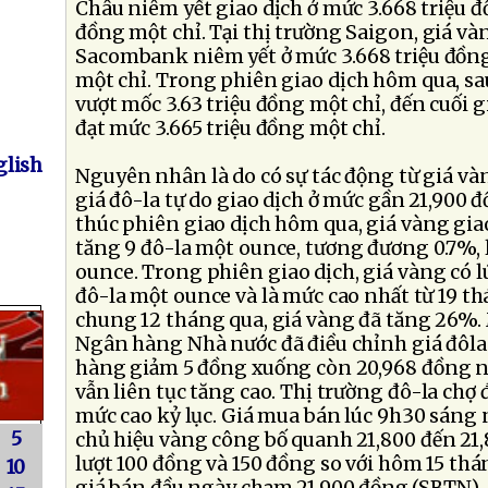
Châu niêm yết giao dịch ở mức 3.668 triệu đ
đồng một chỉ. Tại thị trường Saigon, giá v
Sacombank niêm yết ở mức 3.668 triệu đồng
một chỉ. Trong phiên giao dịch hôm qua, s
vượt mốc 3.63 triệu đồng một chỉ, đến cuối g
đạt mức 3.665 triệu đồng một chỉ.
lish
Nguyên nhân là do có sự tác động từ giá vàn
giá đô-la tự do giao dịch ở mức gần 21,900 
thúc phiên giao dịch hôm qua, giá vàng gia
tăng 9 đô-la một ounce, tương đương 0.7%, 
ounce. Trong phiên giao dịch, giá vàng có 
đô-la một ounce và là mức cao nhất từ 19 th
chung 12 tháng qua, giá vàng đã tăng 26%.
Ngân hàng Nhà nước đã điều chỉnh giá đôla
hàng giảm 5 đồng xuống còn 20,968 đồng n
vẫn liên tục tăng cao. Thị trường đô-la chợ 
mức cao kỷ lục. Giá mua bán lúc 9h30 sáng n
5
chủ hiệu vàng công bố quanh 21,800 đến 21,
lượt 100 đồng và 150 đồng so với hôm 15 thá
10