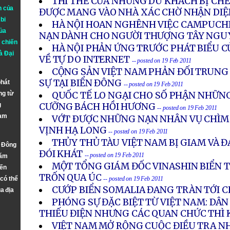
THI THỂ CỦA NHỮNG DU KHÁCH BỊ CHẾ
n của
ĐƯỢC MANG VÀO NHÀ XÁC CHỜ NHẬN DIỆ
bi
HÀ NỘI HOAN NGHÊNH VIỆC CAMPUCHI
ủa
NẠN DÀNH CHO NGƯỜI THƯỢNG TÂY NGU
 chiến
HÀ NỘI PHẢN ỨNG TRƯỚC PHÁT BIỂU 
à
Đại
VỀ TỰ DO INTERNET
-- posted on 19 Feb 2011
CỘNG SẢN VIỆT NAM PHẢN ĐỐI TRUNG
SỰ TẠI BIỂN ĐÔNG
phát
-- posted on 19 Feb 2011
ng từ
QUỐC TẾ LO NGẠI CHO SỐ PHẬN NHỮN
g
CƯỠNG BÁCH HỒI HƯƠNG
-- posted on 19 Feb 2011
Nam
VỚT ÐƯỢC NHỮNG NẠN NHÂN VỤ CHÌM 
VỊNH HẠ LONG
-- posted on 19 Feb 2011
THỦY THỦ TÀU VIỆT NAM BỊ GIAM VÀ 
n Đông
ĐÓI KHÁT
-- posted on 19 Feb 2011
năm
MỘT TỔNG GIÁM ĐỐC VINASHIN BIỂN TH
đến
TRỐN QUA ÚC
 có thể
-- posted on 19 Feb 2011
CƯỚP BIỂN SOMALIA ĐANG TRÀN TỚI 
a địa
PHÓNG SỰ ĐẶC BIỆT TỪ VIỆT NAM: DÂN
THIẾU ĐIỆN NHƯNG CÁC QUAN CHỨC THÌ
VIỆT NAM MỞ RỘNG CUỘC ĐIỀU TRA N