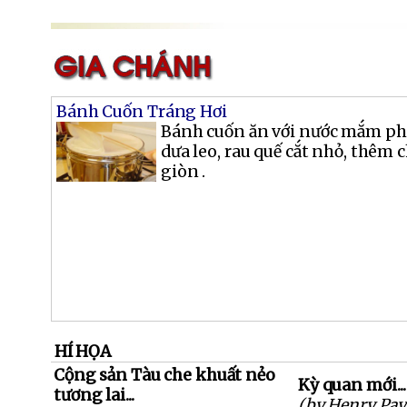
Bánh Cuốn Tráng Hơi
Bánh cuốn ăn với nước mắm pha
dưa leo, rau quế cắt nhỏ, thêm
giòn .
HÍ HỌA
Cộng sản Tàu che khuất nẻo
Kỳ quan mới...
tương lai...
(by Henry Pay