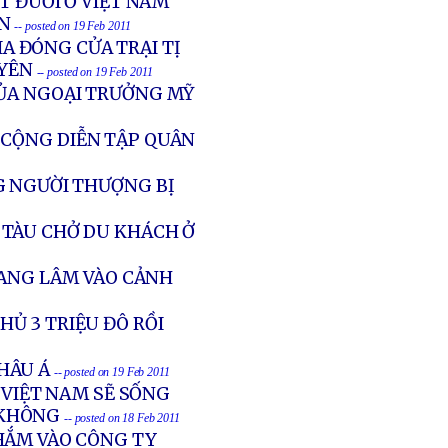
T ĐUỐI Ở VIỆT NAM
N
-- posted on 19 Feb 2011
A ĐÓNG CỬA TRẠI TỊ
YÊN
-- posted on 19 Feb 2011
CỦA NGOẠI TRƯỞNG MỸ
 CỘNG DIỄN TẬP QUÂN
G NGƯỜI THƯỢNG BỊ
TÀU CHỞ DU KHÁCH Ở
ĐANG LÂM VÀO CẢNH
Ủ 3 TRIỆU ĐÔ RỒI
CHÂU Á
-- posted on 19 Feb 2011
 VIỆT NAM SẼ SỐNG
 KHÔNG
-- posted on 18 Feb 2011
HẮM VÀO CÔNG TY