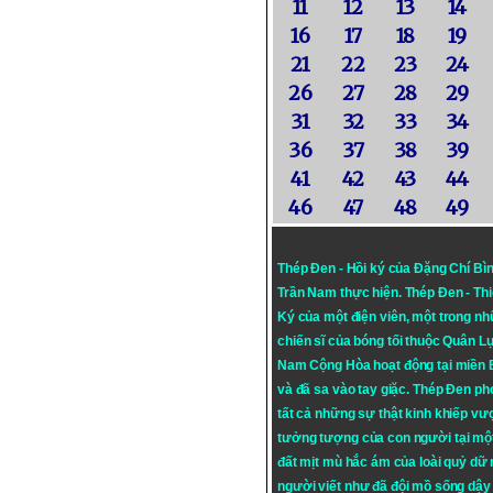
11
12
13
14
16
17
18
19
21
22
23
24
26
27
28
29
31
32
33
34
36
37
38
39
41
42
43
44
46
47
48
49
Thép Đen - Hồi ký của Đặng Chí Bì
Trần Nam thực hiện.
Thép Đen
- Th
Ký của một điện viên, một trong n
chiến sĩ của bóng tối thuộc Quân L
Nam Cộng Hòa hoạt động tại miền
và đã sa vào tay giặc. Thép Đen ph
tất cả những sự thật kinh khiếp vượ
tưởng tượng của con người tại mộ
đất mịt mù hắc ám của loài quỷ dữ
người viết như đã đội mồ sống dậy