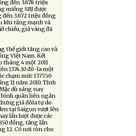
ồng đến 3.678 triệu
àng miếng SBJ được
 đến 3.672 triệu đồng
au khi tăng mạnh và
iờ chiều, giá vàng đã
g thế giới tăng cao và
đồng Việt Nam. Kết
o tháng 4 một 2011
lên 1374.10 đô-la một
lúc chạm mức 1377.50
áng 11 năm 2010. Tính
 Mặc dù sáng nay
 bình quân liên ngân
hưng giá đôla tự do
đen tại Saigon vượt lên
ay lần lượt được các
850 đồng, tăng lần
ng 12. Có nơi còn cho