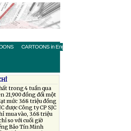
OONS
CARTOONS in English
CHỈ
hất trong 4 tuần qua
ên 21,900 đồng đổi một
ạt mức 3.68 triệu đồng
SJC được Công ty CP SJC
ỉ mua vào, 3.68 triệu
ỉ so với cuối giờ
iếng Bảo Tín Minh