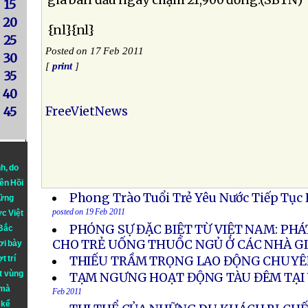
giá bán đầu ngày chạm 21,900 đồng.(SBTN)
15
20
{nl}{nl}
25
Posted on 17 Feb 2011
30
[
print
]
35
40
FreeVietNews
45
nh
, do
iên Hồi
Phong Trào Tuổi Trẻ Yêu Nước Tiếp Tục
hững
posted on 19 Feb 2011
ực Việt
PHÓNG SỰ ĐẶC BIỆT TỪ VIỆT NAM: PHÁ
 Bắc
CHO TRẺ UỐNG THUỐC NGỦ Ở CÁC NHÀ GI
ơi bày
t trí
THIẾU TRẦM TRỌNG LAO ĐỘNG CHUY
t vùng
TẠM NGƯNG HOẠT ĐỘNG TÀU ĐÊM TẠI
 mà
Feb 2011
 kể