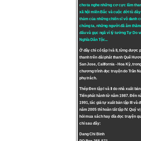
cho ta nghe những cơ cực lầm tha
xã hội miền Bắc và cuộc đời tù đày 
thảm của những chiến sĩ vô danh c
chúng ta, những người đã âm thầm
đấu và gục ngã vì lý tưởng
Tự Do
v
Nghĩa Dân Tộc
...
Ở đây chỉ có tập I và II, từng được 
thanh trên đài phát thanh Quê Hươ
San Jose, California - Hoa Kỳ, tron
chương trình đọc truyện do Trần 
phụ trách.
Thép Đen tập I và II do nhà xuất bả
Tiến phát hành từ năm 1987. Đến 
1991, tác giả tự xuất bản tập III và 
năm 2005 thì hoàn tất tập IV. Quý vị
hỏi mua sách hay dĩa đọc truyện qu
chỉ sau đây:
Dang Chi Binh