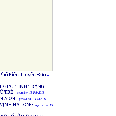
 Phổ Biến Truyền Ðơn
--
T GIÁC TÌNH TRẠNG
Ữ TRẺ
-- posted on 19 Feb 2011
ÊN MÔN
-- posted on 19 Feb 2011
 VỊNH HẠ LONG
-- posted on 19