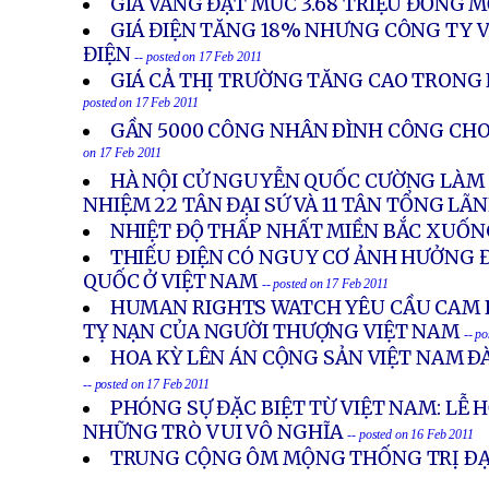
GIÁ VÀNG ĐẠT MỨC 3.68 TRIỆU ĐỒNG 
GIÁ ĐIỆN TĂNG 18% NHƯNG CÔNG TY V
ĐIỆN
-- posted on 17 Feb 2011
GIÁ CẢ THỊ TRƯỜNG TĂNG CAO TRON
posted on 17 Feb 2011
GẦN 5000 CÔNG NHÂN ÐÌNH CÔNG CHO
on 17 Feb 2011
HÀ NỘI CỬ NGUYỄN QUỐC CƯỜNG LÀM Đ
NHIỆM 22 TÂN ĐẠI SỨ VÀ 11 TÂN TỔNG LÃ
NHIỆT ĐỘ THẤP NHẤT MIỀN BẮC XUỐN
THIẾU ĐIỆN CÓ NGUY CƠ ẢNH HƯỞNG 
QUỐC Ở VIỆT NAM
-- posted on 17 Feb 2011
HUMAN RIGHTS WATCH YÊU CẦU CAM 
TỴ NẠN CỦA NGƯỜI THƯỢNG VIỆT NAM
-- p
HOA KỲ LÊN ÁN CỘNG SẢN VIỆT NAM Ð
-- posted on 17 Feb 2011
PHÓNG SỰ ĐẶC BIỆT TỪ VIỆT NAM: LỄ H
NHỮNG TRÒ VUI VÔ NGHĨA
-- posted on 16 Feb 2011
TRUNG CỘNG ÔM MỘNG THỐNG TRỊ ÐẠ