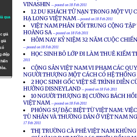
VINASHIN
-- posted on 18 Feb 2011
12 DU KHÁCH TỬ NẠN TRONG MỘT VỤ 
giả qua
HẠ LONG VIỆT NAM
-- posted on 18 Feb 2011
VIỆT NAM PHẢN ĐỐI TRUNG CỘNG TẬP
HOÀNG SA
-- posted on 18 Feb 2011
c giả
HÔM NAY KỶ NIỆM 32 NĂM CUỘC CHIẾN
 giả
-- posted on 18 Feb 2011
 có
HỌC SINH BỎ LỚP ĐI LÀM THUÊ KIẾM T
g điệp
2011
chiến
CỘNG SẢN VIỆT NAM VI PHẠM CÁC QU
Hòa.
NGƯỜI THƯỢNG MỘT CÁCH CÓ HỆ THỐNG
2 HỌC SINH GỐC VIỆT SẼ TRÌNH DIỄN 
HƯỞNG DISNEYLAND
-- posted on 18 Feb 2011
10 NGƯỜI THƯỢNG BỊ CƯỠNG BÁCH HỒI
VIỆT NAM
-- posted on 18 Feb 2011
PHÓNG SỰ ĐẶC BIỆT TỪ VIỆT NAM: VIỆC 
TÙ NHÂN VÀ THƯỜNG DÂN Ở VIỆT NAM N
17 Feb 2011
THỊ TRƯỜNG CÀ PHÊ VIỆT NAM KHỦN