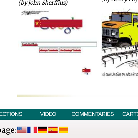
(by John Sherffius)
ECTIONS
VIDEO
COMMENTARIES
CART
page: