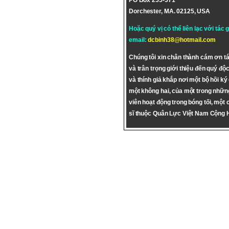
PO Box 255-571
Dorchester, MA. 02125, USA
Hoặc quý vị có thể liên lạc với tác 
email:
dcbinh38@hotmail.com
Chúng tôi xin chân thành cám ơn tá
và trân trọng giới thiệu đến quý độc
và thính giả khắp nơi một bộ hồi ký
một không hai, của một trong nhữn
viên hoạt động trong bóng tối, một 
sĩ thuộc Quân Lực Việt Nam Cộng 