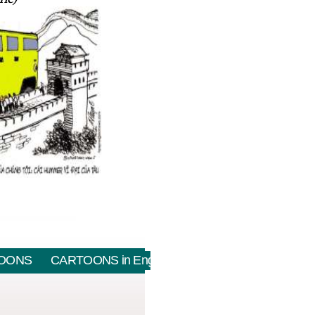
OONS
CARTOONS in English