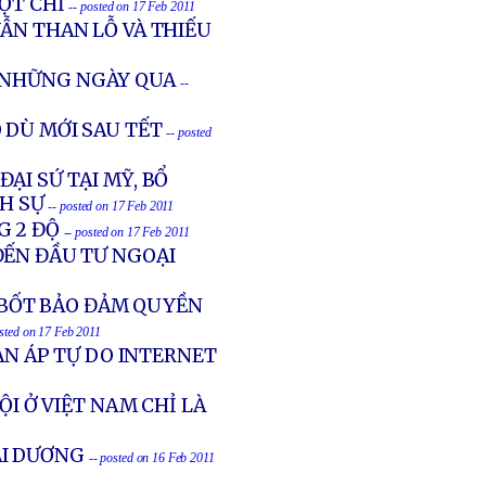
MỘT CHỈ
-- posted on 17 Feb 2011
ẪN THAN LỖ VÀ THIẾU
G NHỮNG NGÀY QUA
--
 DÙ MỚI SAU TẾT
-- posted
ẠI SỨ TẠI MỸ, BỔ
NH SỰ
-- posted on 17 Feb 2011
G 2 ĐỘ
-- posted on 17 Feb 2011
ĐẾN ĐẦU TƯ NGOẠI
BỐT BẢO ĐẢM QUYỀN
osted on 17 Feb 2011
ÀN ÁP TỰ DO INTERNET
ỘI Ở VIỆT NAM CHỈ LÀ
I DƯƠNG
-- posted on 16 Feb 2011