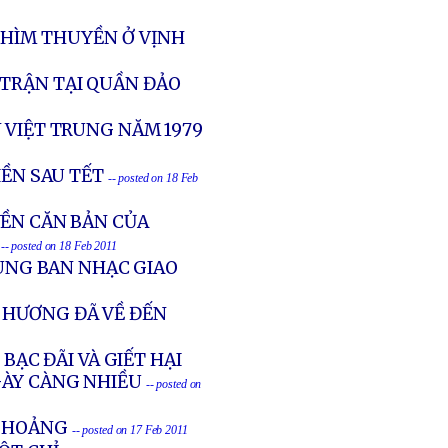
CHÌM THUYỀN Ở VỊNH
 TRẬN TẠI QUẦN ĐẢO
 VIỆT TRUNG NĂM 1979
IỀN SAU TẾT
-- posted on 18 Feb
YỀN CĂN BẢN CỦA
-- posted on 18 Feb 2011
CÙNG BAN NHẠC GIAO
 HƯƠNG ĐÃ VỀ ĐẾN
BẠC ĐÃI VÀ GIẾT HẠI
GÀY CÀNG NHIỀU
-- posted on
G HOẢNG
-- posted on 17 Feb 2011