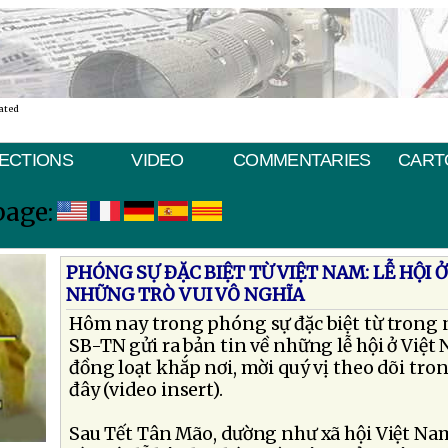
ated
ECTIONS
VIDEO
COMMENTARIES
CART
page:
PHÓNG SỰ ÐẶC BIỆT TỪ VIỆT NAM: LỄ HỘI Ở
NHỮNG TRÒ VUI VÔ NGHĨA
Hôm nay trong phóng sự đặc biệt từ trong 
SB-TN gửi ra bản tin về những lễ hội ở Việt
đồng loạt khắp nơi, mời quý vị theo dõi tr
đây (video insert).
Sau Tết Tân Mão, dường như xã hội Việt Na