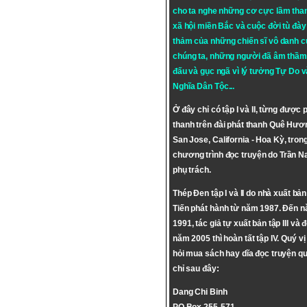
cho ta nghe những cơ cực lầm tha
xã hội miền Bắc và cuộc đời tù đày 
thảm của những chiến sĩ vô danh c
chúng ta, những người đã âm thầm
đấu và gục ngã vì lý tưởng
Tự Do
v
Nghĩa Dân Tộc
...
Ở đây chỉ có tập I và II, từng được 
thanh trên đài phát thanh Quê Hươ
San Jose, California - Hoa Kỳ, tron
chương trình đọc truyện do Trần 
phụ trách.
Thép Đen tập I và II do nhà xuất bả
Tiến phát hành từ năm 1987. Đến 
1991, tác giả tự xuất bản tập III và 
năm 2005 thì hoàn tất tập IV. Quý vị
hỏi mua sách hay dĩa đọc truyện qu
chỉ sau đây:
Dang Chi Binh