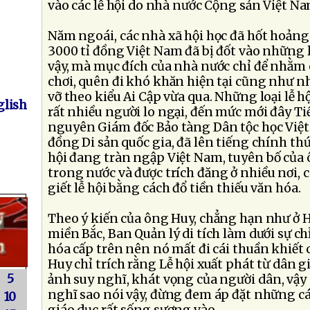
vào các lễ hội do nhà nước Cộng sản Việt N
Năm ngoái, các nhà xã hội học đã hốt hoảng
3000 tỉ đồng Việt Nam đã bị đốt vào những 
vậy, mà mục đích của nhà nước chỉ để nhằm 
chơi, quên đi khó khăn hiện tại cũng như 
vỡ theo kiểu Ai Cập vừa qua. Những loại lễ 
lish
rất nhiều người lo ngại, đến mức mới đây T
nguyên Giám đốc Bảo tàng Dân tộc học Việt
đồng Di sản quốc gia, đã lên tiếng chính th
hội đang tràn ngập Việt Nam, tuyên bố của
trong nước và được trích đăng ở nhiều nơi, 
giết lễ hội bằng cách đổ tiền thiếu văn hóa.
Theo ý kiến của ông Huy, chẳng hạn như ở 
miền Bắc, Ban Quản lý di tích làm dưới sự ch
hóa cấp trên nên nó mất đi cái thuần khiết
Huy chỉ trích rằng Lễ hội xuất phát từ dân 
5
ảnh suy nghĩ, khát vọng của người dân, vậy
nghĩ sao nói vậy, đừng đem áp đặt những cái
10