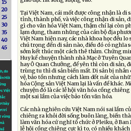
giáo dục rất sống sượng vào.
15
20
Tại Việt Nam, cái mốt được công nhận là di 
25
tỉnh, thành phố, và việc công nhận di sản, 
30
gì cho văn hóa Việt Nam, thậm chí lại còn phá
lạm dụng, tham nhũng của cán bộ địa phươ
35
Việt Nam hiện nay, các nhà khoa học đều lo
40
chú trọng đến di sản nào, điều đó có nghĩa s
45
sớm kết thúc một cách thê thảm. Chứng minh
Huy kể chuyện thành nhà Mạc ở Tuyên Quan
hay Ô Quan Chưởng, để yên thì còn di sản, 
trùng tu thì di sản biến mất. Di sản bị nhân
nh
, do
vệ, bảo tồn nhưng cách làm dốt nát của nhữ
iên Hồi
hóa Cộng sản Việt Nam lại là vấn đề khác. 
hững
chuyện đó là các lễ hội văn hóa cồng chiêng
ực Việt
một sai lầm của việc bảo tồn văn hóa.
 Bắc
ơi bày
Các nhà nghiên cứu Việt Nam nói sai lầm củ
t trí
chiêng ra khỏi đời sống buôn làng, biến th
t vùng
làm văn hóa cứ nghĩ tổ chức ở Pleiku, ở B
 mà
lễ hội cồng chiêng cực kì to, có nhiều khách
 kể