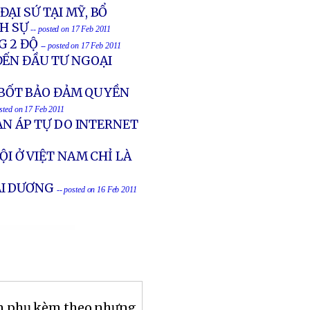
ẠI SỨ TẠI MỸ, BỔ
NH SỰ
-- posted on 17 Feb 2011
G 2 ĐỘ
-- posted on 17 Feb 2011
ĐẾN ĐẦU TƯ NGOẠI
BỐT BẢO ĐẢM QUYỀN
osted on 17 Feb 2011
ÀN ÁP TỰ DO INTERNET
ỘI Ở VIỆT NAM CHỈ LÀ
I DƯƠNG
-- posted on 16 Feb 2011
ón phụ kèm theo nhưng