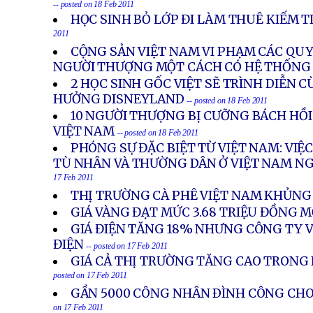
-- posted on 18 Feb 2011
HỌC SINH BỎ LỚP ĐI LÀM THUÊ KIẾM T
2011
CỘNG SẢN VIỆT NAM VI PHẠM CÁC QU
NGƯỜI THƯỢNG MỘT CÁCH CÓ HỆ THỐNG
2 HỌC SINH GỐC VIỆT SẼ TRÌNH DIỄN 
HƯỞNG DISNEYLAND
-- posted on 18 Feb 2011
10 NGƯỜI THƯỢNG BỊ CƯỠNG BÁCH HỒI
VIỆT NAM
-- posted on 18 Feb 2011
PHÓNG SỰ ĐẶC BIỆT TỪ VIỆT NAM: VIỆC 
TÙ NHÂN VÀ THƯỜNG DÂN Ở VIỆT NAM N
17 Feb 2011
THỊ TRƯỜNG CÀ PHÊ VIỆT NAM KHỦN
GIÁ VÀNG ĐẠT MỨC 3.68 TRIỆU ĐỒNG 
GIÁ ĐIỆN TĂNG 18% NHƯNG CÔNG TY V
ĐIỆN
-- posted on 17 Feb 2011
GIÁ CẢ THỊ TRƯỜNG TĂNG CAO TRON
posted on 17 Feb 2011
GẦN 5000 CÔNG NHÂN ÐÌNH CÔNG CHO
on 17 Feb 2011