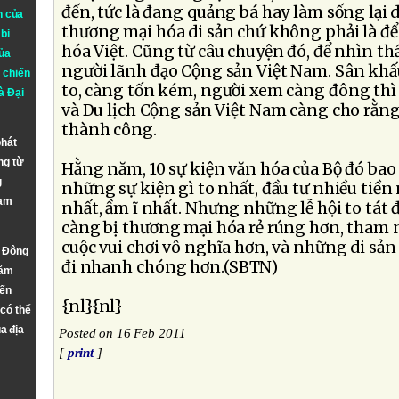
đến, tức là đang quảng bá hay làm sống lại 
n của
thương mại hóa di sản chứ không phải là đ
bi
hóa Việt. Cũng từ câu chuyện đó, để nhìn t
ủa
người lãnh đạo Cộng sản Việt Nam. Sân kh
 chiến
to, càng tốn kém, người xem càng đông thì
à
Đại
và Du lịch Cộng sản Việt Nam càng cho rằng
thành công.
phát
ng từ
Hằng năm, 10 sự kiện văn hóa của Bộ đó bao
g
những sự kiện gì to nhất, đầu tư nhiều tiền
Nam
nhất, ầm ĩ nhất. Nhưng những lễ hội to tát đ
càng bị thương mại hóa rẻ rúng hơn, tham 
cuộc vui chơi vô nghĩa hơn, và những di sả
n Đông
đi nhanh chóng hơn.(SBTN)
năm
đến
{nl}{nl}
 có thể
a địa
Posted on 16 Feb 2011
[
print
]