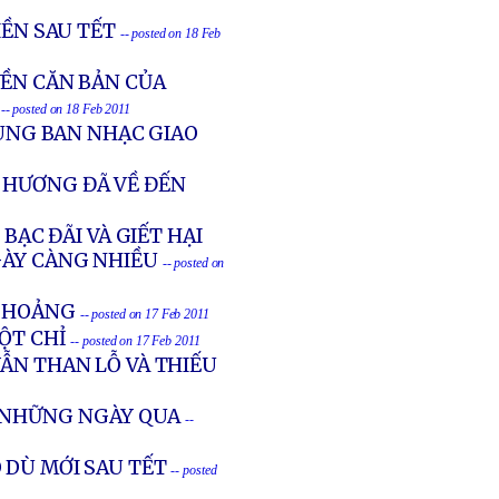
IỀN SAU TẾT
-- posted on 18 Feb
YỀN CĂN BẢN CỦA
-- posted on 18 Feb 2011
CÙNG BAN NHẠC GIAO
 HƯƠNG ĐÃ VỀ ĐẾN
BẠC ĐÃI VÀ GIẾT HẠI
GÀY CÀNG NHIỀU
-- posted on
G HOẢNG
-- posted on 17 Feb 2011
MỘT CHỈ
-- posted on 17 Feb 2011
ẪN THAN LỖ VÀ THIẾU
G NHỮNG NGÀY QUA
--
 DÙ MỚI SAU TẾT
-- posted