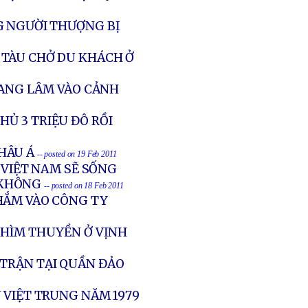
G NGƯỜI THƯỢNG BỊ
TÀU CHỞ DU KHÁCH Ở
ĐANG LÂM VÀO CẢNH
Ủ 3 TRIỆU ĐÔ RỒI
CHÂU Á
-- posted on 19 Feb 2011
 VIỆT NAM SẼ SỐNG
 KHÔNG
-- posted on 18 Feb 2011
HẮM VÀO CÔNG TY
CHÌM THUYỀN Ở VỊNH
 TRẬN TẠI QUẦN ĐẢO
 VIỆT TRUNG NĂM 1979