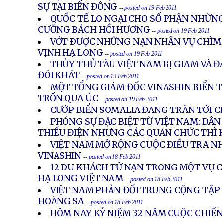
SỰ TẠI BIỂN ĐÔNG
-- posted on 19 Feb 2011
QUỐC TẾ LO NGẠI CHO SỐ PHẬN NHỮN
CƯỠNG BÁCH HỒI HƯƠNG
-- posted on 19 Feb 2011
VỚT ÐƯỢC NHỮNG NẠN NHÂN VỤ CHÌM 
VỊNH HẠ LONG
-- posted on 19 Feb 2011
THỦY THỦ TÀU VIỆT NAM BỊ GIAM VÀ 
ĐÓI KHÁT
-- posted on 19 Feb 2011
MỘT TỔNG GIÁM ĐỐC VINASHIN BIỂN TH
TRỐN QUA ÚC
-- posted on 19 Feb 2011
CƯỚP BIỂN SOMALIA ĐANG TRÀN TỚI 
PHÓNG SỰ ĐẶC BIỆT TỪ VIỆT NAM: DÂN
THIẾU ĐIỆN NHƯNG CÁC QUAN CHỨC THÌ
VIỆT NAM MỞ RỘNG CUỘC ĐIỀU TRA N
VINASHIN
-- posted on 18 Feb 2011
12 DU KHÁCH TỬ NẠN TRONG MỘT VỤ 
HẠ LONG VIỆT NAM
-- posted on 18 Feb 2011
VIỆT NAM PHẢN ĐỐI TRUNG CỘNG TẬP
HOÀNG SA
-- posted on 18 Feb 2011
HÔM NAY KỶ NIỆM 32 NĂM CUỘC CHIẾN