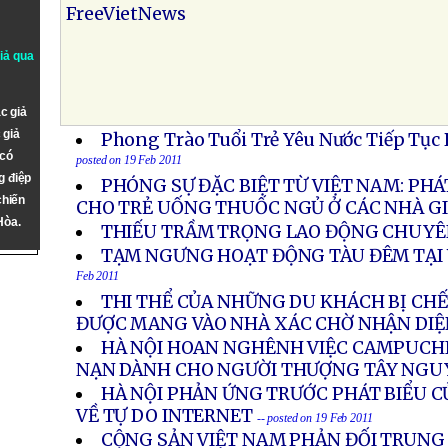
FreeVietNews
giả qua
c giả
 giả
Phong Trào Tuổi Trẻ Yêu Nước Tiếp Tục
 có
posted on 19 Feb 2011
g điệp
PHÓNG SỰ ĐẶC BIỆT TỪ VIỆT NAM: PHÁ
chiến
CHO TRẺ UỐNG THUỐC NGỦ Ở CÁC NHÀ GI
Hòa.
THIẾU TRẦM TRỌNG LAO ĐỘNG CHUY
TẠM NGƯNG HOẠT ĐỘNG TÀU ĐÊM TẠI
Feb 2011
THI THỂ CỦA NHỮNG DU KHÁCH BỊ CHẾ
ĐƯỢC MANG VÀO NHÀ XÁC CHỜ NHẬN DIỆ
HÀ NỘI HOAN NGHÊNH VIỆC CAMPUCHI
NẠN DÀNH CHO NGƯỜI THƯỢNG TÂY NGU
HÀ NỘI PHẢN ỨNG TRƯỚC PHÁT BIỂU 
VỀ TỰ DO INTERNET
-- posted on 19 Feb 2011
CỘNG SẢN VIỆT NAM PHẢN ĐỐI TRUNG