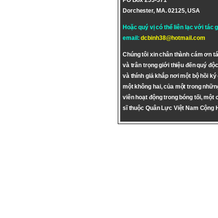
PO Box 255-571
Dorchester, MA. 02125, USA
Hoặc quý vị có thể liên lạc với tác 
email:
dcbinh38@hotmail.com
Chúng tôi xin chân thành cám ơn tá
và trân trọng giới thiệu đến quý độc
và thính giả khắp nơi một bộ hồi ký
một không hai, của một trong nhữn
viên hoạt động trong bóng tối, một 
sĩ thuộc Quân Lực Việt Nam Cộng 