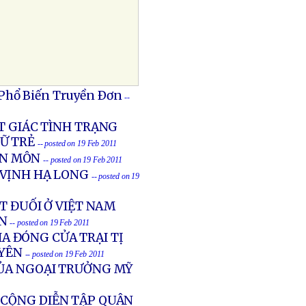
 Phổ Biến Truyền Ðơn
--
T GIÁC TÌNH TRẠNG
Ữ TRẺ
-- posted on 19 Feb 2011
ÊN MÔN
-- posted on 19 Feb 2011
 VỊNH HẠ LONG
-- posted on 19
T ĐUỐI Ở VIỆT NAM
N
-- posted on 19 Feb 2011
A ĐÓNG CỬA TRẠI TỊ
YÊN
-- posted on 19 Feb 2011
CỦA NGOẠI TRƯỞNG MỸ
 CỘNG DIỄN TẬP QUÂN