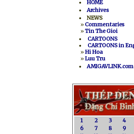
HOME
Archives
NEWS
»
Commentaries
»
Tin The Gioi
CARTOONS
CARTOONS in Eng
»
Hi Hoa
»
Luu Tru
AMIGAVLINK.com
1
2
3
4
6
7
8
9