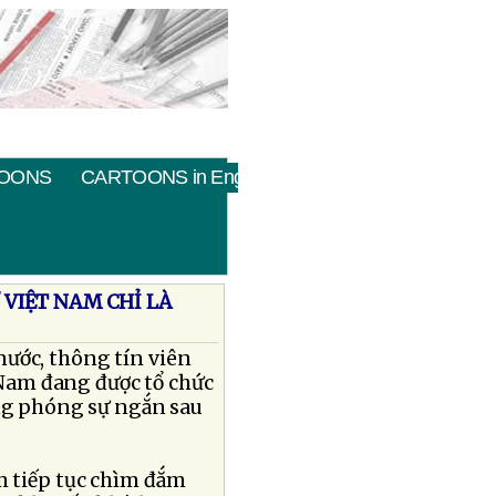
OONS
CARTOONS in English
 VIỆT NAM CHỈ LÀ
nước, thông tín viên
 Nam đang được tổ chức
ong phóng sự ngắn sau
m tiếp tục chìm đắm