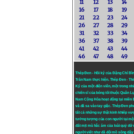
11
12
13
14
16
17
18
19
21
22
23
24
26
27
28
29
31
32
33
34
36
37
38
39
41
42
43
44
46
47
48
49
Thép Đen - Hồi ký của Đặng Chí Bì
Trần Nam thực hiện.
Thép Đen
- Th
Ký của một điện viên, một trong n
chiến sĩ của bóng tối thuộc Quân L
Nam Cộng Hòa hoạt động tại miền
và đã sa vào tay giặc. Thép Đen ph
tất cả những sự thật kinh khiếp vượ
tưởng tượng của con người tại mộ
đất mịt mù hắc ám của loài quỷ dữ
người viết như đã đội mồ sống dậy