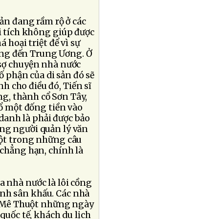
sản đang rầm rộ ở các
di tích không giúp được
 hoại triệt để vì sự
ng đến Trung Ương. Ở
 sợ chuyện nhà nước
ố phận của di sản đó sẽ
 cho điều đó, Tiến sĩ
g, thành cổ Sơn Tây,
đổ một đống tiền vào
 danh là phải được bảo
ng người quản lý văn
Một trong những câu
 chẳng hạn, chính là
a nhà nước là lôi cồng
ành sân khấu. Các nhà
an Mê Thuột những ngày
 quốc tế, khách du lịch