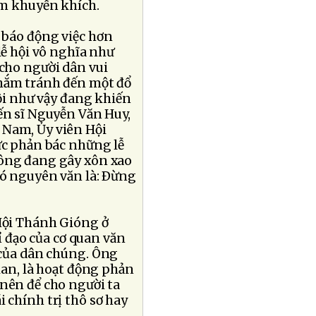
am khuyến khích.
 báo động việc hơn
lễ hội vô nghĩa như
cho người dân vui
nhắm tránh đến một đổ
hội như vậy đang khiến
iến sĩ Nguyễn Văn Huy,
 Nam, Ủy viên Hội
ức phản bác những lễ
 ông đang gây xôn xao
có nguyên văn là: Ðừng
Hội Thánh Gióng ở
ỉ đạo của cơ quan văn
 của dân chúng. Ông
gian, là hoạt động phản
 nên để cho người ta
 chính trị thô sơ hay