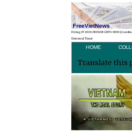
FreeVietNews
Fri Aug 07 2026 08:06:08 GMT+0000 (Coordin
Universal Time)
HOME
COLL
Translate this 