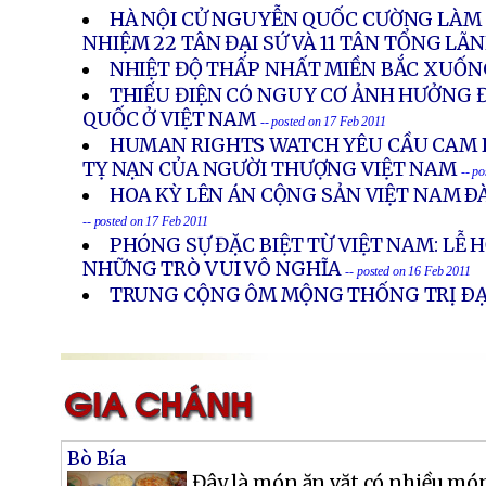
HÀ NỘI CỬ NGUYỄN QUỐC CƯỜNG LÀM Đ
NHIỆM 22 TÂN ĐẠI SỨ VÀ 11 TÂN TỔNG LÃ
NHIỆT ĐỘ THẤP NHẤT MIỀN BẮC XUỐN
THIẾU ĐIỆN CÓ NGUY CƠ ẢNH HƯỞNG 
QUỐC Ở VIỆT NAM
-- posted on 17 Feb 2011
HUMAN RIGHTS WATCH YÊU CẦU CAM 
TỴ NẠN CỦA NGƯỜI THƯỢNG VIỆT NAM
-- p
HOA KỲ LÊN ÁN CỘNG SẢN VIỆT NAM Ð
-- posted on 17 Feb 2011
PHÓNG SỰ ĐẶC BIỆT TỪ VIỆT NAM: LỄ H
NHỮNG TRÒ VUI VÔ NGHĨA
-- posted on 16 Feb 2011
TRUNG CỘNG ÔM MỘNG THỐNG TRỊ ÐẠ
Bò Bía
Đây là món ăn vặt có nhiều m