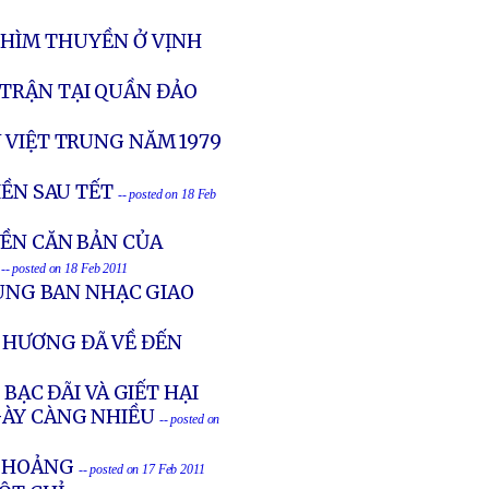
CHÌM THUYỀN Ở VỊNH
 TRẬN TẠI QUẦN ĐẢO
 VIỆT TRUNG NĂM 1979
IỀN SAU TẾT
-- posted on 18 Feb
YỀN CĂN BẢN CỦA
-- posted on 18 Feb 2011
CÙNG BAN NHẠC GIAO
 HƯƠNG ĐÃ VỀ ĐẾN
BẠC ĐÃI VÀ GIẾT HẠI
GÀY CÀNG NHIỀU
-- posted on
G HOẢNG
-- posted on 17 Feb 2011