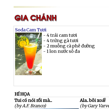
Soda Cam Tươi
- 4 trái cam tươi
- 4 trứng gà tươi
- 2 muỗng cà phê đường
- 1 lon nước sô đa
HÍ HỌA
Tui có nói rồi mà...
Ala.. bôi xoá!
(by A.F. Branco)
(by Gary Varve