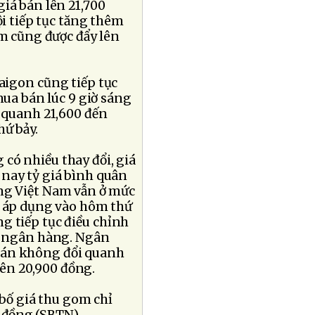
iá bán lên 21,700
i tiếp tục tăng thêm
om cũng được đẩy lên
Saigon cũng tiếp tục
mua bán lúc 9 giờ sáng
ố quanh 21,600 đến
hứ bảy.
có nhiều thay đổi, giá
g nay tỷ giá bình quân
ồng Việt Nam vẫn ở mức
à áp dụng vào hôm thứ
g tiếp tục điều chỉnh
ên ngân hàng. Ngân
bán không đổi quanh
ên 20,900 đồng.
bố giá thu gom chỉ