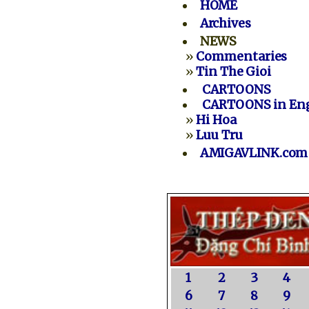
HOME
Archives
NEWS
»
Commentaries
»
Tin The Gioi
CARTOONS
CARTOONS in Eng
»
Hi Hoa
»
Luu Tru
AMIGAVLINK.com
1
2
3
4
6
7
8
9