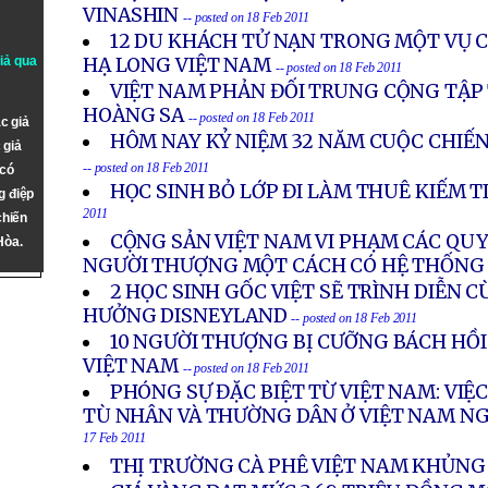
VINASHIN
-- posted on 18 Feb 2011
12 DU KHÁCH TỬ NẠN TRONG MỘT VỤ 
giả qua
HẠ LONG VIỆT NAM
-- posted on 18 Feb 2011
VIỆT NAM PHẢN ĐỐI TRUNG CỘNG TẬP
HOÀNG SA
-- posted on 18 Feb 2011
c giả
HÔM NAY KỶ NIỆM 32 NĂM CUỘC CHIẾN
 giả
-- posted on 18 Feb 2011
 có
HỌC SINH BỎ LỚP ĐI LÀM THUÊ KIẾM T
g điệp
2011
chiến
CỘNG SẢN VIỆT NAM VI PHẠM CÁC QU
Hòa.
NGƯỜI THƯỢNG MỘT CÁCH CÓ HỆ THỐNG
2 HỌC SINH GỐC VIỆT SẼ TRÌNH DIỄN 
HƯỞNG DISNEYLAND
-- posted on 18 Feb 2011
10 NGƯỜI THƯỢNG BỊ CƯỠNG BÁCH HỒI
VIỆT NAM
-- posted on 18 Feb 2011
PHÓNG SỰ ĐẶC BIỆT TỪ VIỆT NAM: VIỆC 
TÙ NHÂN VÀ THƯỜNG DÂN Ở VIỆT NAM N
17 Feb 2011
THỊ TRƯỜNG CÀ PHÊ VIỆT NAM KHỦN