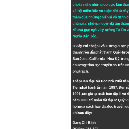
cho ta nghe những cơ cực lầm tha
xã hội miền Bắc và cuộc đời tù đày 
thảm của những chiến sĩ vô danh c
chúng ta, những người đã âm thầm
đấu và gục ngã vì lý tưởng
Tự Do
v
Nghĩa Dân Tộc
...
Ở đây chỉ có tập I và II, từng được 
thanh trên đài phát thanh Quê Hươ
San Jose, California - Hoa Kỳ, tron
chương trình đọc truyện do Trần 
phụ trách.
Thép Đen tập I và II do nhà xuất bả
Tiến phát hành từ năm 1987. Đến 
1991, tác giả tự xuất bản tập III và 
năm 2005 thì hoàn tất tập IV. Quý vị
hỏi mua sách hay dĩa đọc truyện qu
chỉ sau đây:
Dang Chi Binh