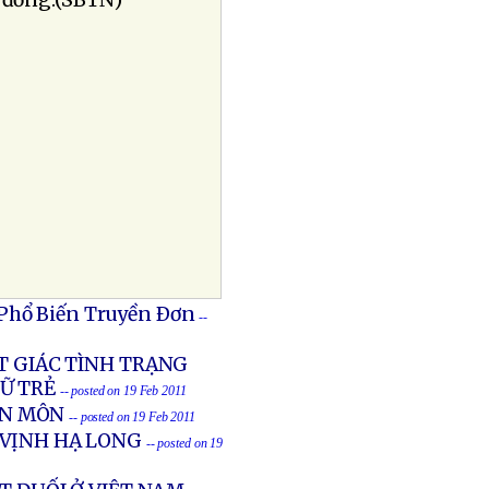
0 đồng.(SBTN)
 Phổ Biến Truyền Ðơn
--
T GIÁC TÌNH TRẠNG
Ữ TRẺ
-- posted on 19 Feb 2011
ÊN MÔN
-- posted on 19 Feb 2011
 VỊNH HẠ LONG
-- posted on 19