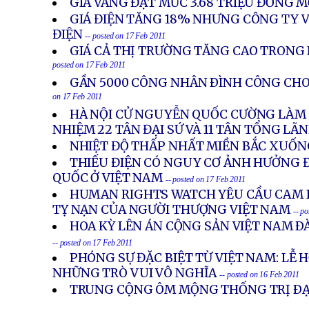
GIÁ VÀNG ĐẠT MỨC 3.68 TRIỆU ĐỒNG 
GIÁ ĐIỆN TĂNG 18% NHƯNG CÔNG TY V
ĐIỆN
-- posted on 17 Feb 2011
GIÁ CẢ THỊ TRƯỜNG TĂNG CAO TRON
posted on 17 Feb 2011
GẦN 5000 CÔNG NHÂN ÐÌNH CÔNG CHO
on 17 Feb 2011
HÀ NỘI CỬ NGUYỄN QUỐC CƯỜNG LÀM Đ
NHIỆM 22 TÂN ĐẠI SỨ VÀ 11 TÂN TỔNG LÃ
NHIỆT ĐỘ THẤP NHẤT MIỀN BẮC XUỐN
THIẾU ĐIỆN CÓ NGUY CƠ ẢNH HƯỞNG 
QUỐC Ở VIỆT NAM
-- posted on 17 Feb 2011
HUMAN RIGHTS WATCH YÊU CẦU CAM 
TỴ NẠN CỦA NGƯỜI THƯỢNG VIỆT NAM
-- p
HOA KỲ LÊN ÁN CỘNG SẢN VIỆT NAM Ð
-- posted on 17 Feb 2011
PHÓNG SỰ ĐẶC BIỆT TỪ VIỆT NAM: LỄ H
NHỮNG TRÒ VUI VÔ NGHĨA
-- posted on 16 Feb 2011
TRUNG CỘNG ÔM MỘNG THỐNG TRỊ ÐẠ