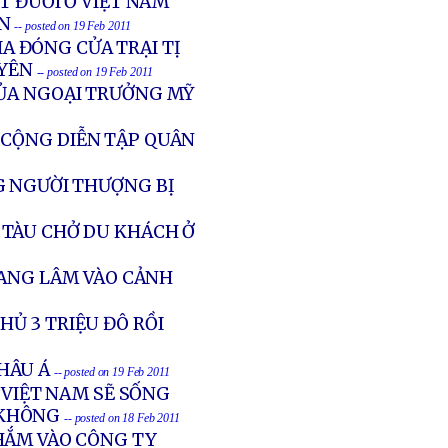
T ĐUỐI Ở VIỆT NAM
N
-- posted on 19 Feb 2011
A ĐÓNG CỬA TRẠI TỊ
YÊN
-- posted on 19 Feb 2011
CỦA NGOẠI TRƯỞNG MỸ
 CỘNG DIỄN TẬP QUÂN
G NGƯỜI THƯỢNG BỊ
TÀU CHỞ DU KHÁCH Ở
ĐANG LÂM VÀO CẢNH
Ủ 3 TRIỆU ĐÔ RỒI
CHÂU Á
-- posted on 19 Feb 2011
 VIỆT NAM SẼ SỐNG
 KHÔNG
-- posted on 18 Feb 2011
HẮM VÀO CÔNG TY