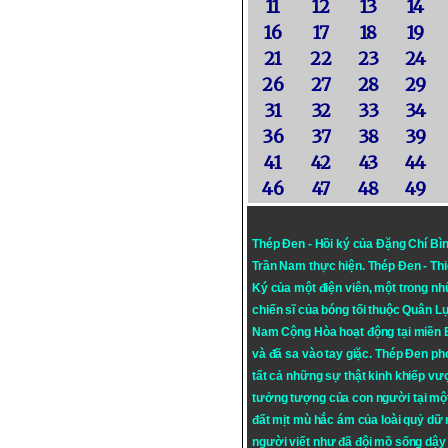
11
12
13
14
16
17
18
19
21
22
23
24
26
27
28
29
31
32
33
34
36
37
38
39
41
42
43
44
46
47
48
49
Thép Đen - Hồi ký của Đặng Chí Bì
Trần Nam thực hiện.
Thép Đen
- Th
Ký của một điện viên, một trong n
chiến sĩ của bóng tối thuộc Quân L
Nam Cộng Hòa hoạt động tại miền
và đã sa vào tay giặc. Thép Đen ph
tất cả những sự thật kinh khiếp vượ
tưởng tượng của con người tại mộ
đất mịt mù hắc ám của loài quỷ dữ
người viết như đã đội mồ sống dậy