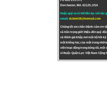
PO Box 255-571
Dorchester, MA. 02125, USA
Hoặc quý vị có thể liên lạc với tác 
email:
dcbinh38@hotmail.com
Chúng tôi xin chân thành cám ơn tá
và trân trọng giới thiệu đến quý độc
và thính giả khắp nơi một bộ hồi ký
một không hai, của một trong nhữn
viên hoạt động trong bóng tối, một 
sĩ thuộc Quân Lực Việt Nam Cộng 