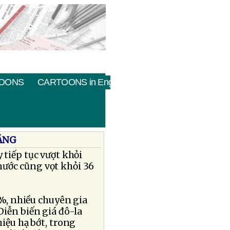
OONS
CARTOONS in English
TĂNG
 tiếp tục vượt khỏi
nước cũng vọt khỏi 36
.3%, nhiều chuyên gia
Diễn biến giá đô-la
hiệu hạ bớt, trong