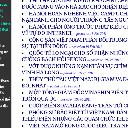
THI THỂ CỦA NHỮNG DU KHÁCH BỊ CHẾ
n của
ĐƯỢC MANG VÀO NHÀ XÁC CHỜ NHẬN DIỆ
bi
HÀ NỘI HOAN NGHÊNH VIỆC CAMPUCHI
ủa
NẠN DÀNH CHO NGƯỜI THƯỢNG TÂY NGU
 chiến
HÀ NỘI PHẢN ỨNG TRƯỚC PHÁT BIỂU 
à
Đại
VỀ TỰ DO INTERNET
-- posted on 19 Feb 2011
CỘNG SẢN VIỆT NAM PHẢN ĐỐI TRUNG
SỰ TẠI BIỂN ĐÔNG
phát
-- posted on 19 Feb 2011
ng từ
QUỐC TẾ LO NGẠI CHO SỐ PHẬN NHỮN
g
CƯỠNG BÁCH HỒI HƯƠNG
-- posted on 19 Feb 2011
Nam
VỚT ÐƯỢC NHỮNG NẠN NHÂN VỤ CHÌM 
VỊNH HẠ LONG
-- posted on 19 Feb 2011
THỦY THỦ TÀU VIỆT NAM BỊ GIAM VÀ 
n Đông
ĐÓI KHÁT
-- posted on 19 Feb 2011
năm
MỘT TỔNG GIÁM ĐỐC VINASHIN BIỂN TH
đến
TRỐN QUA ÚC
 có thể
-- posted on 19 Feb 2011
CƯỚP BIỂN SOMALIA ĐANG TRÀN TỚI 
a địa
PHÓNG SỰ ĐẶC BIỆT TỪ VIỆT NAM: DÂN
THIẾU ĐIỆN NHƯNG CÁC QUAN CHỨC THÌ
VIỆT NAM MỞ RỘNG CUỘC ĐIỀU TRA N