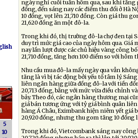
ngày nghỉ cuối tuần hôm qua, sau khi tăng g
đồng, đến sáng nay các điểm thu đổi ở Hà Nộ
10 đồng, vọt lên 21,710 đồng. Còn giá thu g
21,620 đồng ăn một đô-la.
Trong khi đó, thị trường đô-la chợ đen tại 
duy trì mức giá cao của ngày hôm qua. Giá 
lish
nay lần lượt được các chủ hiệu vàng công b
21,710 đồng, tăng hơn 100 điểm so với hôm t
Nhu cầu mua đô-la mấy ngày qua vẫn không 
tăng là vì bị tác động bởi yếu tố tâm lý. Sán
liên ngân hàng giữa đồng đô-la với tiền đ
20,713 đồng, bằng với mức vừa điều chỉnh v
bảy. Theo đó, các ngân hàng thương mại cũn
giá bán tương ứng với tỷ giá bình quân li
hàng Á Châu, Eximbank hiện niêm yết giá 
20,920 đồng, nhưng thu gom tăng 10 đồng l
5
Trong khi đó, Vietcombank sáng nay công 
10