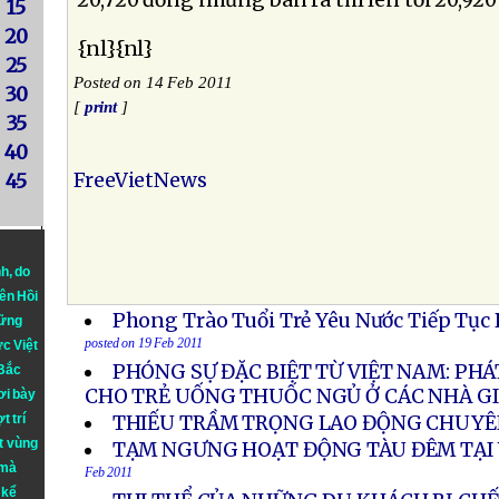
20,720 đồng nhưng bán ra thì lên tới 20,92
15
20
{nl}{nl}
25
Posted on 14 Feb 2011
30
[
print
]
35
40
FreeVietNews
45
nh
, do
iên Hồi
Phong Trào Tuổi Trẻ Yêu Nước Tiếp Tục
hững
posted on 19 Feb 2011
ực Việt
PHÓNG SỰ ĐẶC BIỆT TỪ VIỆT NAM: PHÁ
 Bắc
CHO TRẺ UỐNG THUỐC NGỦ Ở CÁC NHÀ GI
ơi bày
t trí
THIẾU TRẦM TRỌNG LAO ĐỘNG CHUY
t vùng
TẠM NGƯNG HOẠT ĐỘNG TÀU ĐÊM TẠI
 mà
Feb 2011
 kể