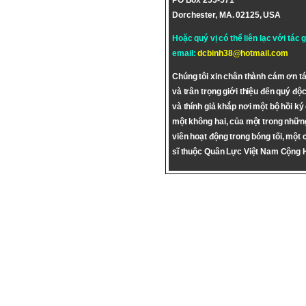
PO Box 255-571
Dorchester, MA. 02125, USA
Hoặc quý vị có thể liên lạc với tác 
email:
dcbinh38@hotmail.com
Chúng tôi xin chân thành cám ơn tá
và trân trọng giới thiệu đến quý độc
và thính giả khắp nơi một bộ hồi ký
một không hai, của một trong nhữn
viên hoạt động trong bóng tối, một 
sĩ thuộc Quân Lực Việt Nam Cộng 