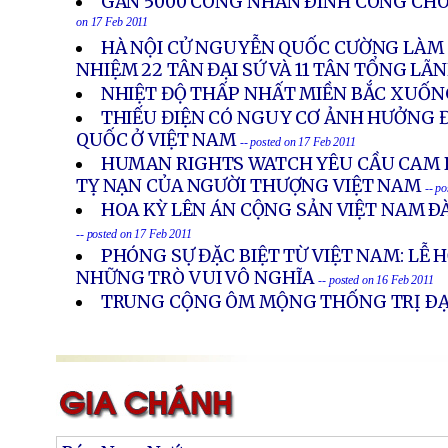
GẦN 5000 CÔNG NHÂN ÐÌNH CÔNG CHO
on 17 Feb 2011
HÀ NỘI CỬ NGUYỄN QUỐC CƯỜNG LÀM Đ
NHIỆM 22 TÂN ĐẠI SỨ VÀ 11 TÂN TỔNG LÃ
NHIỆT ĐỘ THẤP NHẤT MIỀN BẮC XUỐN
THIẾU ĐIỆN CÓ NGUY CƠ ẢNH HƯỞNG 
QUỐC Ở VIỆT NAM
-- posted on 17 Feb 2011
HUMAN RIGHTS WATCH YÊU CẦU CAM 
TỴ NẠN CỦA NGƯỜI THƯỢNG VIỆT NAM
-- p
HOA KỲ LÊN ÁN CỘNG SẢN VIỆT NAM Ð
-- posted on 17 Feb 2011
PHÓNG SỰ ĐẶC BIỆT TỪ VIỆT NAM: LỄ H
NHỮNG TRÒ VUI VÔ NGHĨA
-- posted on 16 Feb 2011
TRUNG CỘNG ÔM MỘNG THỐNG TRỊ ÐẠ