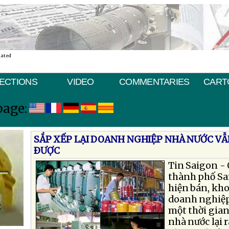
nated
ECTIONS
VIDEO
COMMENTARIES
CART
page:
SẮP XẾP LẠI DOANH NGHIỆP NHÀ NƯỚC VẪ
ÐƯỢC
Tin Saigon - 
thành phố Sa
hiện bán, kho
doanh nghiệp
một thời gian
nhà nước lại r