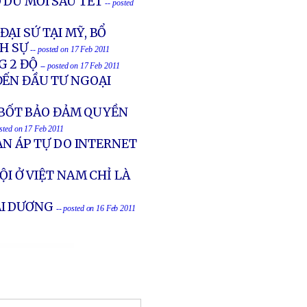
 DÙ MỚI SAU TẾT
-- posted
ẠI SỨ TẠI MỸ, BỔ
NH SỰ
-- posted on 17 Feb 2011
G 2 ĐỘ
-- posted on 17 Feb 2011
ĐẾN ĐẦU TƯ NGOẠI
BỐT BẢO ĐẢM QUYỀN
osted on 17 Feb 2011
ÀN ÁP TỰ DO INTERNET
ỘI Ở VIỆT NAM CHỈ LÀ
I DƯƠNG
-- posted on 16 Feb 2011