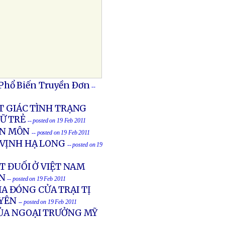
 Phổ Biến Truyền Ðơn
--
T GIÁC TÌNH TRẠNG
Ữ TRẺ
-- posted on 19 Feb 2011
ÊN MÔN
-- posted on 19 Feb 2011
 VỊNH HẠ LONG
-- posted on 19
T ĐUỐI Ở VIỆT NAM
N
-- posted on 19 Feb 2011
A ĐÓNG CỬA TRẠI TỊ
YÊN
-- posted on 19 Feb 2011
CỦA NGOẠI TRƯỞNG MỸ