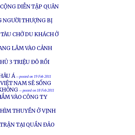
 CỘNG DIỄN TẬP QUÂN
G NGƯỜI THƯỢNG BỊ
TÀU CHỞ DU KHÁCH Ở
ĐANG LÂM VÀO CẢNH
Ủ 3 TRIỆU ĐÔ RỒI
CHÂU Á
-- posted on 19 Feb 2011
 VIỆT NAM SẼ SỐNG
 KHÔNG
-- posted on 18 Feb 2011
HẮM VÀO CÔNG TY
CHÌM THUYỀN Ở VỊNH
 TRẬN TẠI QUẦN ĐẢO