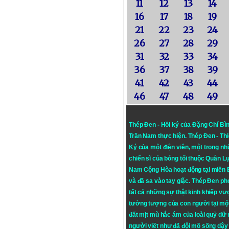
11
12
13
14
16
17
18
19
21
22
23
24
26
27
28
29
31
32
33
34
36
37
38
39
41
42
43
44
46
47
48
49
Thép Đen - Hồi ký của Đặng Chí Bì
Trần Nam thực hiện.
Thép Đen
- Th
Ký của một điện viên, một trong n
chiến sĩ của bóng tối thuộc Quân L
Nam Cộng Hòa hoạt động tại miền
và đã sa vào tay giặc. Thép Đen ph
tất cả những sự thật kinh khiếp vượ
tưởng tượng của con người tại mộ
đất mịt mù hắc ám của loài quỷ dữ
người viết như đã đội mồ sống dậy