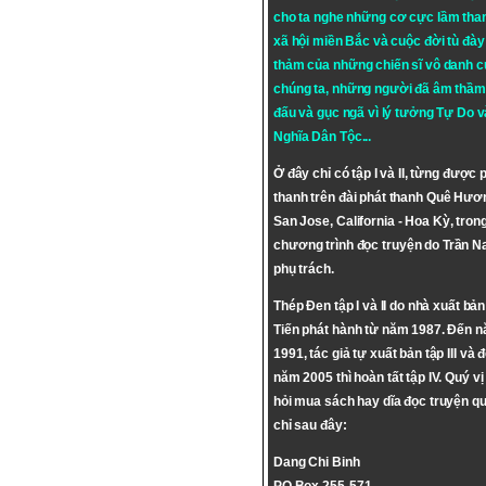
cho ta nghe những cơ cực lầm tha
xã hội miền Bắc và cuộc đời tù đày 
thảm của những chiến sĩ vô danh c
chúng ta, những người đã âm thầm
đấu và gục ngã vì lý tưởng
Tự Do
v
Nghĩa Dân Tộc
...
Ở đây chỉ có tập I và II, từng được 
thanh trên đài phát thanh Quê Hươ
San Jose, California - Hoa Kỳ, tron
chương trình đọc truyện do Trần 
phụ trách.
Thép Đen tập I và II do nhà xuất bả
Tiến phát hành từ năm 1987. Đến 
1991, tác giả tự xuất bản tập III và 
năm 2005 thì hoàn tất tập IV. Quý vị
hỏi mua sách hay dĩa đọc truyện qu
chỉ sau đây:
Dang Chi Binh