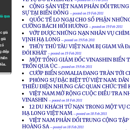
-- posted on 19 Feb 2011
CỘNG SẢN VIỆT NAM PHẢN ĐỐI TRUNG
SỰ TẠI BIỂN ĐÔNG
-- posted on 19 Feb 2011
giả qua
QUỐC TẾ LO NGẠI CHO SỐ PHẬN NHỮN
CƯỠNG BÁCH HỒI HƯƠNG
-- posted on 19 Feb 2011
VỚT ÐƯỢC NHỮNG NẠN NHÂN VỤ CHÌM 
c giả
VỊNH HẠ LONG
 giả
-- posted on 19 Feb 2011
 có
THỦY THỦ TÀU VIỆT NAM BỊ GIAM VÀ 
g điệp
ĐÓI KHÁT
-- posted on 19 Feb 2011
chiến
MỘT TỔNG GIÁM ĐỐC VINASHIN BIỂN TH
Hòa.
TRỐN QUA ÚC
-- posted on 19 Feb 2011
CƯỚP BIỂN SOMALIA ĐANG TRÀN TỚI 
PHÓNG SỰ ĐẶC BIỆT TỪ VIỆT NAM: DÂN
THIẾU ĐIỆN NHƯNG CÁC QUAN CHỨC THÌ
VIỆT NAM MỞ RỘNG CUỘC ĐIỀU TRA N
VINASHIN
-- posted on 18 Feb 2011
12 DU KHÁCH TỬ NẠN TRONG MỘT VỤ 
HẠ LONG VIỆT NAM
-- posted on 18 Feb 2011
VIỆT NAM PHẢN ĐỐI TRUNG CỘNG TẬP
HOÀNG SA
-- posted on 18 Feb 2011