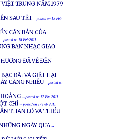
 VIỆT TRUNG NĂM 1979
IỀN SAU TẾT
-- posted on 18 Feb
YỀN CĂN BẢN CỦA
-- posted on 18 Feb 2011
CÙNG BAN NHẠC GIAO
 HƯƠNG ĐÃ VỀ ĐẾN
BẠC ĐÃI VÀ GIẾT HẠI
GÀY CÀNG NHIỀU
-- posted on
G HOẢNG
-- posted on 17 Feb 2011
MỘT CHỈ
-- posted on 17 Feb 2011
ẪN THAN LỖ VÀ THIẾU
G NHỮNG NGÀY QUA
--