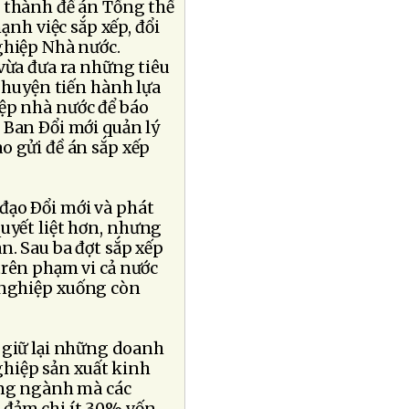
thành đề án Tổng thể
ạnh việc sắp xếp, đổi
hiệp Nhà nước.
vừa đưa ra những tiêu
, huyện tiến hành lựa
iệp nhà nước để báo
 Ban Ðổi mới quản lý
o gửi đề án sắp xếp
đạo Ðổi mới và phát
quyết liệt hơn, nhưng
n. Sau ba đợt sắp xếp
trên phạm vi cả nước
h nghiệp xuống còn
 giữ lại những doanh
hiệp sản xuất kinh
ng ngành mà các