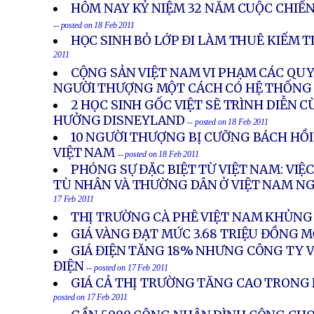
HÔM NAY KỶ NIỆM 32 NĂM CUỘC CHIẾN
-- posted on 18 Feb 2011
HỌC SINH BỎ LỚP ĐI LÀM THUÊ KIẾM T
2011
CỘNG SẢN VIỆT NAM VI PHẠM CÁC QU
NGƯỜI THƯỢNG MỘT CÁCH CÓ HỆ THỐNG
2 HỌC SINH GỐC VIỆT SẼ TRÌNH DIỄN 
HƯỞNG DISNEYLAND
-- posted on 18 Feb 2011
10 NGƯỜI THƯỢNG BỊ CƯỠNG BÁCH HỒI
VIỆT NAM
-- posted on 18 Feb 2011
PHÓNG SỰ ĐẶC BIỆT TỪ VIỆT NAM: VIỆC 
TÙ NHÂN VÀ THƯỜNG DÂN Ở VIỆT NAM N
17 Feb 2011
THỊ TRƯỜNG CÀ PHÊ VIỆT NAM KHỦN
GIÁ VÀNG ĐẠT MỨC 3.68 TRIỆU ĐỒNG 
GIÁ ĐIỆN TĂNG 18% NHƯNG CÔNG TY V
ĐIỆN
-- posted on 17 Feb 2011
GIÁ CẢ THỊ TRƯỜNG TĂNG CAO TRON
posted on 17 Feb 2011