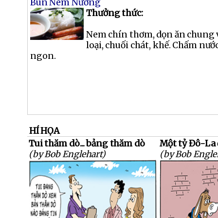
Bún Nem Nướng
Thưởng thức:
Nem chín thơm, dọn ăn chung v
loại, chuối chát, khế. Chấm nư
ngon.
HÍ HỌA
Tui thăm dò... bảng thăm dò
Một tỷ Đô-La 
(by Bob Englehart)
(by Bob Engle