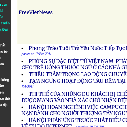
n của
bi
FreeVietNews
ủa
 chiến
à
Đại
phát
Phong Trào Tuổi Trẻ Yêu Nước Tiếp Tục
ng từ
posted on 19 Feb 2011
g
PHÓNG SỰ ĐẶC BIỆT TỪ VIỆT NAM: PHÁ
Nam
CHO TRẺ UỐNG THUỐC NGỦ Ở CÁC NHÀ GI
THIẾU TRẦM TRỌNG LAO ĐỘNG CHUY
n Đông
TẠM NGƯNG HOẠT ĐỘNG TÀU ĐÊM TẠI
năm
Feb 2011
đến
THI THỂ CỦA NHỮNG DU KHÁCH BỊ CHẾ
 có thể
ĐƯỢC MANG VÀO NHÀ XÁC CHỜ NHẬN DIỆ
a địa
HÀ NỘI HOAN NGHÊNH VIỆC CAMPUCHI
NẠN DÀNH CHO NGƯỜI THƯỢNG TÂY NGU
HÀ NỘI PHẢN ỨNG TRƯỚC PHÁT BIỂU 
VỀ TỰ DO INTERNET