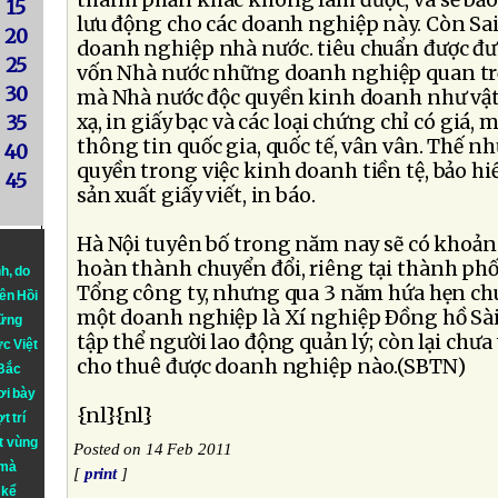
thành phần khác không làm được, và sẽ bảo
15
lưu động cho các doanh nghiệp này. Còn Sa
20
doanh nghiệp nhà nước. tiêu chuẩn được đưa 
25
vốn Nhà nước những doanh nghiệp quan tr
30
mà Nhà nước độc quyền kinh doanh như vật 
xạ, in giấy bạc và các loại chứng chỉ có giá
35
thông tin quốc gia, quốc tế, vân vân. Thế 
40
quyền trong việc kinh doanh tiền tệ, bảo hiểm
45
sản xuất giấy viết, in báo.
Hà Nội tuyên bố trong năm nay sẽ có khoả
hoàn thành chuyển đổi, riêng tại thành phố
nh
, do
Tổng công ty, nhưng qua 3 năm hứa hẹn chu
iên Hồi
một doanh nghiệp là Xí nghiệp Ðồng hồ Sài
hững
tập thể người lao động quản lý; còn lại chưa
ực Việt
cho thuê được doanh nghiệp nào.(SBTN)
 Bắc
ơi bày
{nl}{nl}
t trí
t vùng
Posted on 14 Feb 2011
 mà
[
print
]
 kể