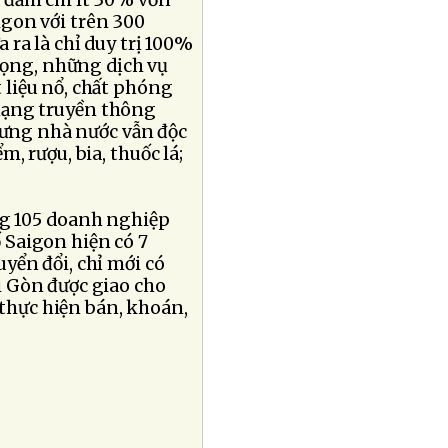
 đảm chi ít 30% vốn
igon với trên 300
ra là chỉ duy trị 100%
ọng, những dịch vụ
liệu nổ, chất phóng
, mạng truyền thông
nhưng nhà nước vẫn độc
, rượu, bia, thuốc lá;
ng 105 doanh nghiệp
 Saigon hiện có 7
yển đổi, chỉ mới có
 Gòn được giao cho
 thực hiện bán, khoán,