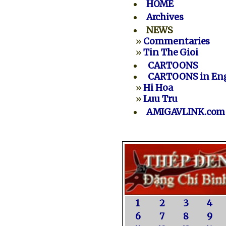
HOME
Archives
NEWS
»
Commentaries
»
Tin The Gioi
CARTOONS
CARTOONS in Eng
»
Hi Hoa
»
Luu Tru
AMIGAVLINK.com
1
2
3
4
6
7
8
9