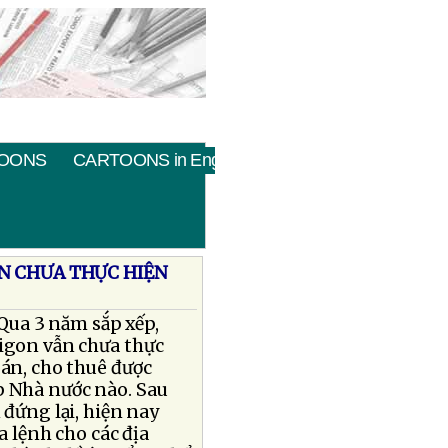
OONS
CARTOONS in English
N CHƯA THỰC HIỆN
Qua 3 năm sắp xếp,
igon vẫn chưa thực
án, cho thuê được
 Nhà nước nào. Sau
 đứng lại, hiện nay
a lệnh cho các địa