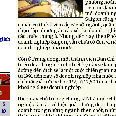
phương hoàn 
tiếp tục đẩy m
mới doanh ng
Saigon cũng 
chuẩn cụ thể và yêu cầu các sở, ngành, quận
chọn, lập phương án sắp xếp lại doanh ngh
cáo trước tháng 8. Nhưng đến nay, theo Phó
lish
doanh nghiệp Saigon, vẫn chưa có đơn vì nà
doanh nghiệp nhà nước.
Còn ở Trung ương, một thành viên Ban Chỉ 
triển doanh nghiệp cho biết kỳ này sẽ làm 
đường đến đích sẽ là một cuộc chiến gian na
từ 1991 đến nay, số doanh nghiệp nhà nước 
chỉ mới giảm được hơn 1/2, từ 12,500 doan
khoảng 6000 doanh nghiệp.
Hiện nay, chủ trương chung là Nhà nước chỉ
5
nghiệp làm ăn có hiệu quả, những doanh ng
doanh trong những ngành then chốt, nhữ
10