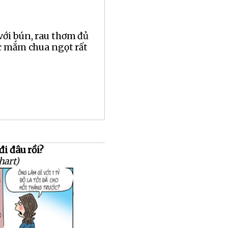
ới bún, rau thơm đủ
ớc mắm chua ngọt rất
đi đâu rồi?
hart)