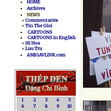
HOME
Archives
NEWS
»
Commentaries
»
Tin The Gioi
CARTOONS
CARTOONS in English
»
Hi Hoa
»
Luu Tru
AMIGAVLINK.com
1
2
3
4
5
6
7
8
9
10