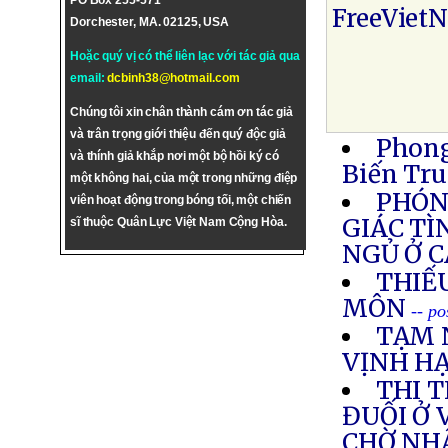
PO Box 255-571
FreeViet
Dorchester, MA. 02125, USA
Hoặc quý vị có thể liên lạc với tác giả qua
email:
dcbinh38@hotmail.com
Chúng tôi xin chân thành cám ơn tác giả
và trân trọng giới thiệu đến quý độc giả
Phong
và thính giả khắp nơi một bộ hồi ký có
Biến Tr
một không hai, của một trong những điệp
PHÓN
viên hoạt động trong bóng tối, một chiến
GIÁC T
sĩ thuộc Quân Lực Việt Nam Cộng Hòa.
NGỦ Ở C
THIẾ
MÔN
-- p
TẠM 
VỊNH H
THI 
ĐUỐI Ở
CHỜ NH