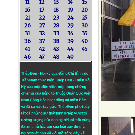
11
12
13
14
15
16
17
18
19
20
21
22
23
24
25
26
27
28
29
30
31
32
33
34
35
36
37
38
39
40
41
42
43
44
45
46
47
48
49
Thép Đen - Hồi ký của Đặng Chí Bình
, do
Trần Nam thực hiện.
Thép Đen
- Thiên Hồi
Ký của một điện viên, một trong những
chiến sĩ của bóng tối thuộc Quân Lực Việt
Nam Cộng Hòa hoạt động tại miền Bắc
và đã sa vào tay giặc. Thép Đen phơi bày
tất cả những sự thật kinh khiếp vượt trí
tưởng tượng của con người tại một vùng
đất mịt mù hắc ám của loài quỷ dữ mà
người viết như đã đội mồ sống dậy kể