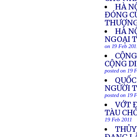
HÀ N
ĐÓNG CỬ
THƯỢNG
HÀ N
NGOẠI 
on 19 Feb 201
CỘNG
CỘNG DI
posted on 19 
QUỐC
NGƯỜI 
posted on 19 
VỚT 
TÀU CHỞ
19 Feb 2011
THỦY