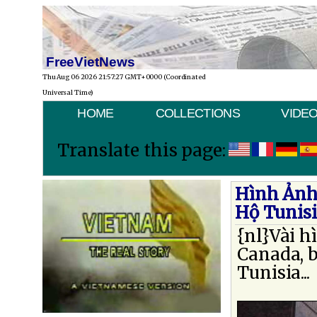
FreeVietNews
Thu Aug 06 2026 21:57:27 GMT+0000 (Coordinated
Universal Time)
HOME
COLLECTIONS
VIDE
Translate this page:
Hình Ảnh
Hộ Tunis
{nl}Vài h
Canada, b
Tunisia...