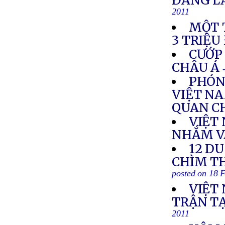
ĐANG L
2011
MỘT 
3 TRIỆU
CƯỚP
CHÂU Á
PHÓN
VIỆT NA
QUAN C
VIỆT
NHẮM V
12 D
CHÌM T
posted on 18 
VIỆT
TRẬN T
2011