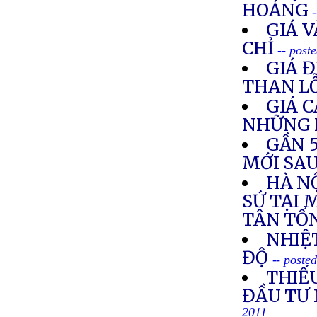
HOẢNG
GIÁ 
CHỈ
-- post
GIÁ 
THAN LỖ
GIÁ 
NHỮNG 
GẦN 
MỚI SA
HÀ N
SỨ TẠI 
TÂN TỔ
NHIỆ
ĐỘ
-- poste
THIẾ
ĐẦU TƯ
2011