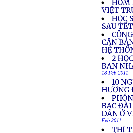
HÔM 
VIỆT TR
HỌC 
SAU TẾ
CỘNG
CĂN BẢ
HỆ THỐ
2 HỌC
BAN NH
18 Feb 2011
10 N
HƯƠNG 
PHÓNG
BẠC ĐÃI
DÂN Ở 
Feb 2011
THỊ 