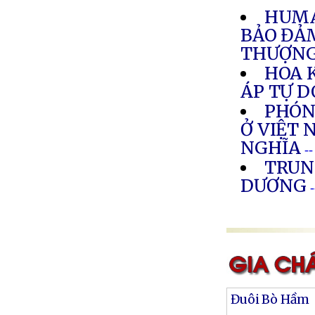
HUMA
BẢO ĐẢ
THƯỢNG
HOA 
ÁP TỰ D
PHÓNG
Ở VIỆT 
NGHĨA
-
TRUN
DƯƠNG
Đuôi Bò Hầm