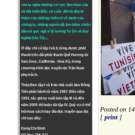
cho ta nghe những cơ cực lầm than của
xã hội miền Bắc và cuộc đời tù đày bi
thảm của những chiến sĩ vô danh của
chúng ta, những người đã âm thầm chiến
đấu và gục ngã vì lý tưởng
Tự Do
và
Đại
Nghĩa Dân Tộc
...
Ở đây chỉ có tập I và II, từng được phát
thanh trên đài phát thanh Quê Hương từ
San Jose, California - Hoa Kỳ, trong
chương trình đọc truyện do Trần Nam
phụ trách.
Thép Đen tập I và II do nhà xuất bản Đông
Tiến phát hành từ năm 1987. Đến năm
1991, tác giả tự xuất bản tập III và đến
năm 2005 thì hoàn tất tập IV. Quý vị có thể
Posted on 14
hỏi mua sách hay dĩa đọc truyện qua địa
[
print
]
chỉ sau đây:
Dang Chi Binh