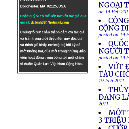
PO Box 255-571
NGOẠI 
Dorchester, MA. 02125, USA
on 19 Feb 201
Hoặc quý vị có thể liên lạc với tác giả qua
CỘNG
email:
dcbinh38@hotmail.com
CỘNG DI
Chúng tôi xin chân thành cám ơn tác giả
posted on 19 
và trân trọng giới thiệu đến quý độc giả
QUỐC
và thính giả khắp nơi một bộ hồi ký có
NGƯỜI 
một không hai, của một trong những điệp
posted on 19 
viên hoạt động trong bóng tối, một chiến
sĩ thuộc Quân Lực Việt Nam Cộng Hòa.
VỚT 
TÀU CHỞ
19 Feb 2011
THỦY
ĐANG L
2011
MỘT 
3 TRIỆU
CƯỚP