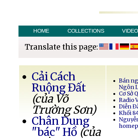
HOME
COLLECTIONS
VIDE
Translate this page:
Cải Cách
Bán ng
Ruộng Đất
Ngôn 
Cơ Sở 
(của Võ
Radio 
Trường Sơn)
Diễn Đ
Khối 8
Chân Dung
Nguyễ
homep
"bác" Hồ
(của