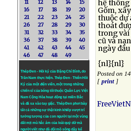
hệ thống
11
12
13
14
15
Gốm, xây
16
17
18
19
20
thuộc dự 
21
22
23
24
25
thoát đượ
26
27
28
29
30
trong vài
31
32
33
34
35
cũ và nạn
36
37
38
39
40
ngày đầu
41
42
43
44
45
46
47
48
49
{nl}{nl}
Thép Đen - Hồi ký của Đặng Chí Bình
, do
Posted on 14
Trần Nam thực hiện.
Thép Đen
- Thiên Hồi
[
print
]
Ký của một điện viên, một trong những
chiến sĩ của bóng tối thuộc Quân Lực Việt
Nam Cộng Hòa hoạt động tại miền Bắc
FreeViet
và đã sa vào tay giặc. Thép Đen phơi bày
tất cả những sự thật kinh khiếp vượt trí
tưởng tượng của con người tại một vùng
đất mịt mù hắc ám của loài quỷ dữ mà
người viết như đã đội mồ sống dậy kể