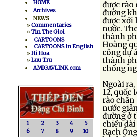
HOME
được rào 
Archives
đường kh
NEWS
được xới 
»
Commentaries
nước. Th
»
Tin The Gioi
thành ph
CARTOONS
Hoàng quậ
CARTOONS in English
công dự 
»
Hi Hoa
thành ph
»
Luu Tru
chống ng
AMIGAVLINK.com
Ngoài ra,
12, quốc 
rào chắn 
nước giả
đường ở t
chiều dài
1
2
3
4
5
Rạch Ông
6
7
8
9
10