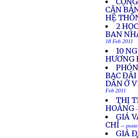
CỘNG
CĂN BẢ
HỆ THỐ
2 HỌC
BAN NH
18 Feb 2011
10 N
HƯƠNG 
PHÓNG
BẠC ĐÃI
DÂN Ở 
Feb 2011
THỊ 
HOẢNG
GIÁ 
CHỈ
-- post
GIÁ 