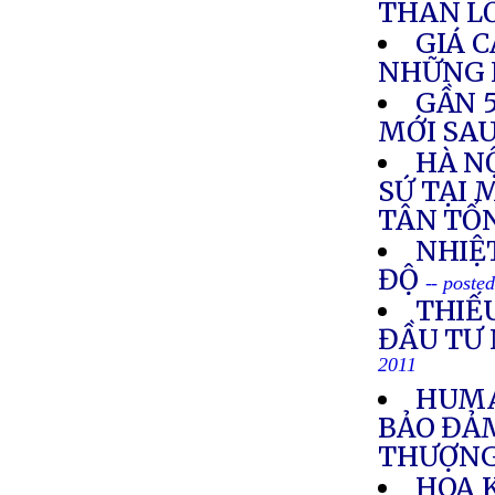
THAN LỖ
GIÁ 
NHỮNG 
GẦN 
MỚI SA
HÀ N
SỨ TẠI 
TÂN TỔ
NHIỆ
ĐỘ
-- poste
THIẾ
ĐẦU TƯ
2011
HUMA
BẢO ĐẢ
THƯỢNG
HOA 