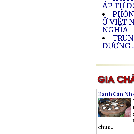
ÁP TỰ D
PHÓNG
Ở VIỆT 
NGHĨA
-
TRUN
DƯƠNG
Bánh Căn Nh
chua...