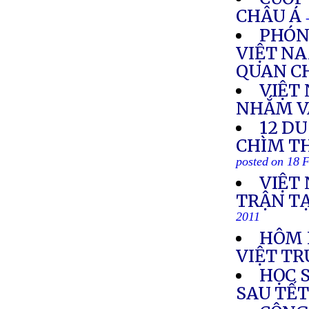
CHÂU Á
PHÓN
VIỆT NA
QUAN C
VIỆT
NHẮM V
12 D
CHÌM T
posted on 18 
VIỆT
TRẬN T
2011
HÔM 
VIỆT TR
HỌC 
SAU TẾ