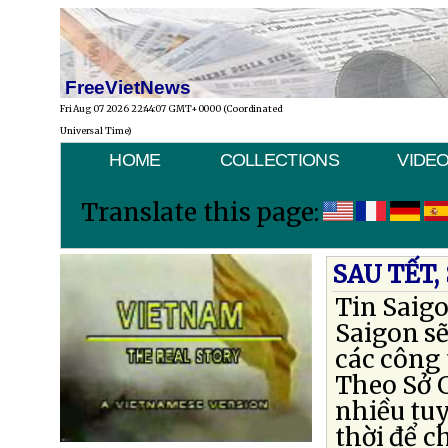
FreeVietNews
Fri Aug 07 2026 22:44:07 GMT+0000 (Coordinated
Universal Time)
HOME
COLLECTIONS
VIDE
Translate this page:
SAU TẾT,
Tin Saig
Saigon sẽ
các công 
Theo Sở G
nhiều tuy
thời để c