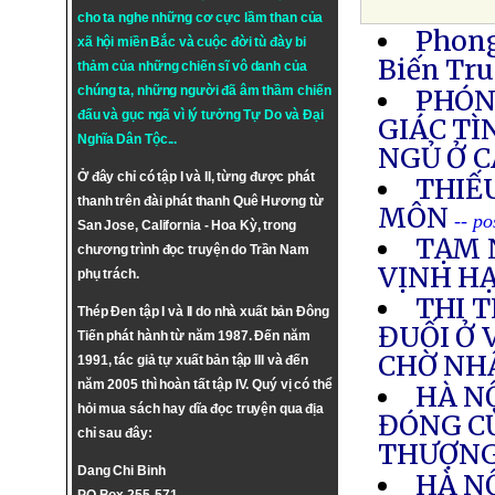
cho ta nghe những cơ cực lầm than của
Phong
xã hội miền Bắc và cuộc đời tù đày bi
Biến Tr
thảm của những chiến sĩ vô danh của
chúng ta, những người đã âm thầm chiến
PHÓN
đấu và gục ngã vì lý tưởng
Tự Do
và
Đại
GIÁC T
Nghĩa Dân Tộc
...
NGỦ Ở C
Ở đây chỉ có tập I và II, từng được phát
THIẾ
thanh trên đài phát thanh Quê Hương từ
MÔN
-- p
San Jose, California - Hoa Kỳ, trong
TẠM 
chương trình đọc truyện do Trần Nam
VỊNH H
phụ trách.
THI 
Thép Đen tập I và II do nhà xuất bản Đông
ĐUỐI Ở
Tiến phát hành từ năm 1987. Đến năm
CHỜ NH
1991, tác giả tự xuất bản tập III và đến
năm 2005 thì hoàn tất tập IV. Quý vị có thể
HÀ N
hỏi mua sách hay dĩa đọc truyện qua địa
ĐÓNG CỬ
chỉ sau đây:
THƯỢNG
Dang Chi Binh
HÀ N