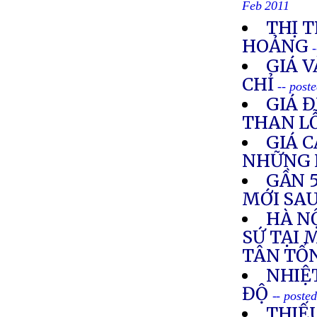
Feb 2011
THỊ 
HOẢNG
GIÁ 
CHỈ
-- post
GIÁ 
THAN LỖ
GIÁ 
NHỮNG 
GẦN 
MỚI SA
HÀ N
SỨ TẠI 
TÂN TỔ
NHIỆ
ĐỘ
-- poste
THIẾ