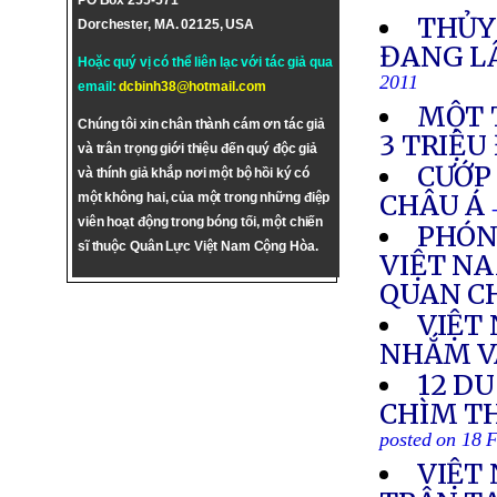
PO Box 255-571
THỦY
Dorchester, MA. 02125, USA
ĐANG L
Hoặc quý vị có thể liên lạc với tác giả qua
2011
email:
dcbinh38@hotmail.com
MỘT 
Chúng tôi xin chân thành cám ơn tác giả
3 TRIỆU
và trân trọng giới thiệu đến quý độc giả
CƯỚP
và thính giả khắp nơi một bộ hồi ký có
CHÂU Á
một không hai, của một trong những điệp
viên hoạt động trong bóng tối, một chiến
PHÓN
sĩ thuộc Quân Lực Việt Nam Cộng Hòa.
VIỆT NA
QUAN C
VIỆT
NHẮM V
12 D
CHÌM T
posted on 18 
VIỆT