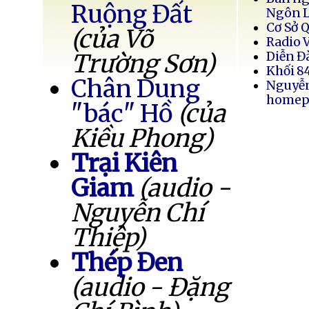
Ruộng Đất
Ngôn 
Cơ Sở 
(của Võ
Radio 
Trường Sơn)
Diễn Đ
Khối 8
Chân Dung
Nguyễ
homep
"bác" Hồ
(của
Kiều Phong)
Trại Kiên
Giam
(audio -
Nguyễn Chí
Thiệp)
Thép Đen
(audio - Đặng