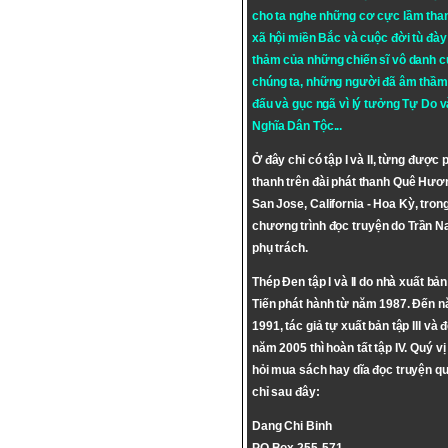
cho ta nghe những cơ cực lầm tha
xã hội miền Bắc và cuộc đời tù đày 
thảm của những chiến sĩ vô danh c
chúng ta, những người đã âm thầm
đấu và gục ngã vì lý tưởng
Tự Do
v
Nghĩa Dân Tộc
...
Ở đây chỉ có tập I và II, từng được 
thanh trên đài phát thanh Quê Hươ
San Jose, California - Hoa Kỳ, tron
chương trình đọc truyện do Trần 
phụ trách.
Thép Đen tập I và II do nhà xuất bả
Tiến phát hành từ năm 1987. Đến 
1991, tác giả tự xuất bản tập III và 
năm 2005 thì hoàn tất tập IV. Quý vị
hỏi mua sách hay dĩa đọc truyện qu
chỉ sau đây:
Dang Chi Binh