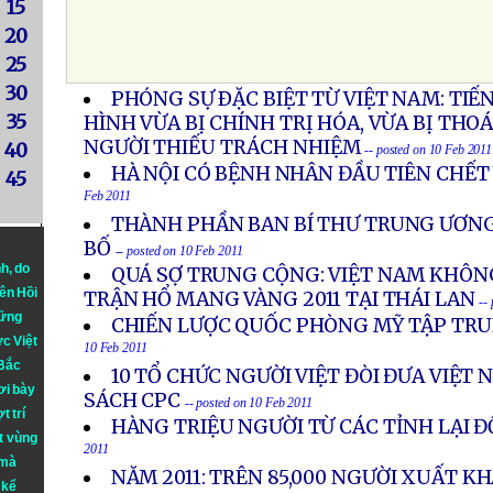
15
20
25
30
PHÓNG SỰ ÐẶC BIỆT TỪ VIỆT NAM: TIẾ
35
HÌNH VỪA BỊ CHÍNH TRỊ HÓA, VỪA BỊ THO
NGƯỜI THIẾU TRÁCH NHIỆM
40
-- posted on 10 Feb 2011
HÀ NỘI CÓ BỆNH NHÂN ĐẦU TIÊN CHẾT 
45
Feb 2011
THÀNH PHẦN BAN BÍ THƯ TRUNG ƯƠNG
BỐ
-- posted on 10 Feb 2011
nh
, do
QUÁ SỢ TRUNG CỘNG: VIỆT NAM KHÔN
iên Hồi
TRẬN HỔ MANG VÀNG 2011 TẠI THÁI LAN
--
hững
CHIẾN LƯỢC QUỐC PHÒNG MỸ TẬP TRU
ực Việt
10 Feb 2011
 Bắc
10 TỔ CHỨC NGƯỜI VIỆT ĐÒI ĐƯA VIỆT 
ơi bày
SÁCH CPC
-- posted on 10 Feb 2011
t trí
HÀNG TRIỆU NGƯỜI TỪ CÁC TỈNH LẠI Đ
t vùng
2011
 mà
NĂM 2011: TRÊN 85,000 NGƯỜI XUẤT 
 kể