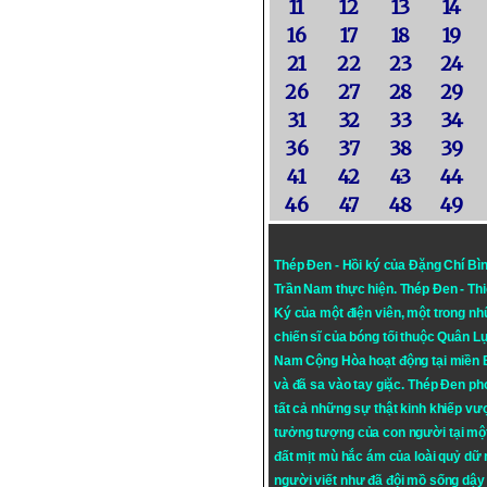
11
12
13
14
16
17
18
19
21
22
23
24
26
27
28
29
31
32
33
34
36
37
38
39
41
42
43
44
46
47
48
49
Thép Đen - Hồi ký của Đặng Chí Bì
Trần Nam thực hiện.
Thép Đen
- Th
Ký của một điện viên, một trong n
chiến sĩ của bóng tối thuộc Quân L
Nam Cộng Hòa hoạt động tại miền
và đã sa vào tay giặc. Thép Đen ph
tất cả những sự thật kinh khiếp vượ
tưởng tượng của con người tại mộ
đất mịt mù hắc ám của loài quỷ dữ
người viết như đã đội mồ sống dậy