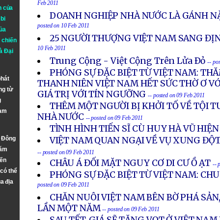
Feb 2011
n của
DOANH NGHIỆP NHÀ NƯỚC LÀ GÁNH NẶ
bi
posted on 10 Feb 2011
ủa
25 NGƯỜI THƯỢNG VIỆT NAM SANG ĐỊ
 chiến
10 Feb 2011
à
Đại
Trung Cộng - Việt Cộng Trên Lửa Ðỏ
-- po
PHÓNG SỰ ĐẶC BIỆT TỪ VIỆT NAM: TH
phát
THANH NIÊN VIỆT NAM HẾT SỨC THỜ Ơ VỚ
ng từ
GIÁ TRỊ VỚI TÍN NGƯỠNG
-- posted on 09 Feb 2011
g
THÊM MỘT NGƯỜI BỊ KHỞI TỐ VỀ TỘI
Nam
NHÀ NƯỚC
-- posted on 09 Feb 2011
TÌNH HÌNH TIẾN SĨ CÙ HUY HÀ VŨ HIỆN
n Đông
VIỆT NAM QUAN NGẠI VỀ VỤ XUNG ĐỘT
năm
-- posted on 09 Feb 2011
đến
CHÂU Á ĐỐI MẶT NGUY CƠ DI CƯ Ồ ẠT
-- 
 có thể
PHÓNG SỰ ĐẶC BIỆT TỪ VIỆT NAM: CHU
a địa
posted on 09 Feb 2011
CHĂN NUÔI VIỆT NAM BÊN BỜ PHÁ SẢN,
LẦN MỘT NĂM
-- posted on 09 Feb 2011