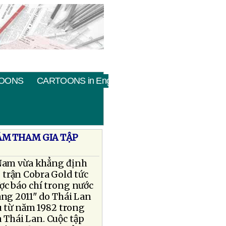
OONS
CARTOONS in English
ÁM THAM GIA TẬP
 Nam vừa khẳng định
 trận Cobra Gold tức
ợc báo chí trong nước
àng 2011" do Thái Lan
ầu từ năm 1982 trong
 Thái Lan. Cuộc tập