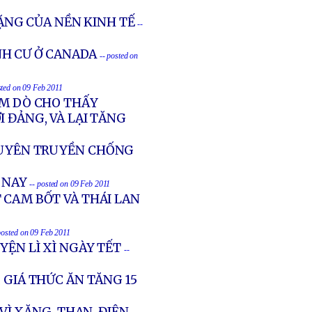
NG CỦA NỀN KINH TẾ
--
NH CƯ Ở CANADA
-- posted on
sted on 09 Feb 2011
ĂM DÒ CHO THẤY
I ĐẢNG, VÀ LẠI TĂNG
 TUYÊN TRUYỀN CHỐNG
 NAY
-- posted on 09 Feb 2011
 CAM BỐT VÀ THÁI LAN
posted on 09 Feb 2011
YỆN LÌ XÌ NGÀY TẾT
--
 GIÁ THỨC ĂN TĂNG 15