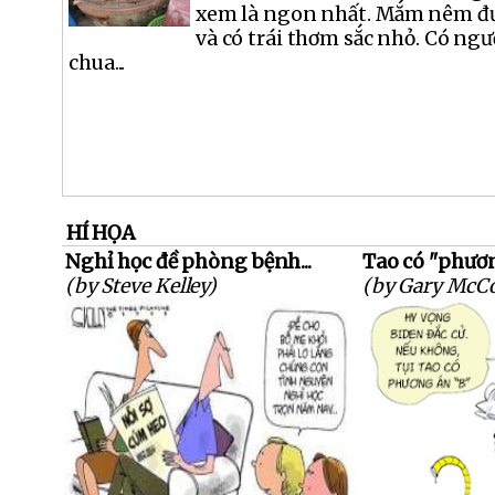
xem là ngon nhất. Mắm nêm đư
và có trái thơm sắc nhỏ. Có ng
chua...
HÍ HỌA
Nghỉ học đề phòng bệnh...
Tao có "phươ
(by Steve Kelley)
(by Gary McC