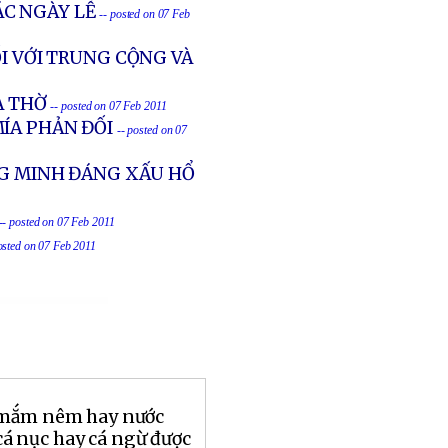
ÁC NGÀY LỄ
-- posted on 07 Feb
I VỚI TRUNG CỘNG VÀ
À THỜ
-- posted on 07 Feb 2011
MÍA PHẢN ĐỐI
-- posted on 07
NG MINH ĐÁNG XẤU HỔ
-- posted on 07 Feb 2011
osted on 07 Feb 2011
 mắm nêm hay nước
 nục hay cá ngừ được