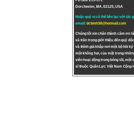
PO Box 255-571
Dorchester, MA. 02125, USA
Hoặc quý vị có thể liên lạc với tác 
email:
dcbinh38@hotmail.com
Chúng tôi xin chân thành cám ơn tá
và trân trọng giới thiệu đến quý độc
và thính giả khắp nơi một bộ hồi ký
một không hai, của một trong nhữn
viên hoạt động trong bóng tối, một 
sĩ thuộc Quân Lực Việt Nam Cộng 