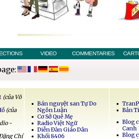
ECTIONS
VIDEO
COMMENTARIES
CART
page:
t
(của Võ
Bán nguyệt san Tự Do
Tran
Hồ
(của
Ngôn Luận
Bản T
Cơ Sở Quê Mẹ
Blog 
dio -
Radio Việt Ngữ
Canh
Diễn Đàn Giáo Dân
Blog 
 Đặng Chí
Khối 8406