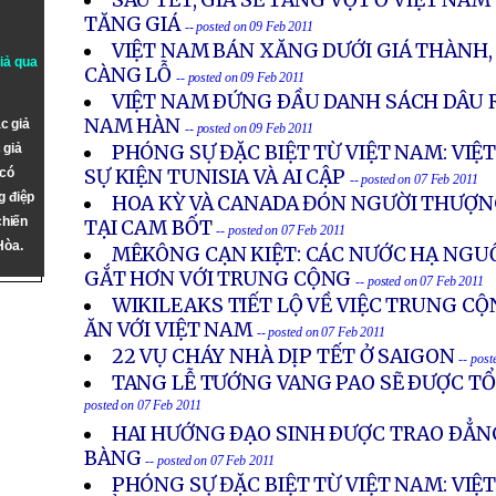
SAU TẾT, GIÁ SẼ TĂNG VỌT Ở VIỆT NAM
TĂNG GIÁ
-- posted on 09 Feb 2011
VIỆT NAM BÁN XĂNG DƯỚI GIÁ THÀNH
giả qua
CÀNG LỖ
-- posted on 09 Feb 2011
VIỆT NAM ÐỨNG ÐẦU DANH SÁCH DÂU R
NAM HÀN
c giả
-- posted on 09 Feb 2011
 giả
PHÓNG SỰ ĐẶC BIỆT TỪ VIỆT NAM: VIỆ
 có
SỰ KIỆN TUNISIA VÀ AI CẬP
-- posted on 07 Feb 2011
g điệp
HOA KỲ VÀ CANADA ĐÓN NGƯỜI THƯỢN
chiến
TẠI CAM BỐT
-- posted on 07 Feb 2011
Hòa.
MÊKÔNG CẠN KIỆT: CÁC NƯỚC HẠ NGUỒ
GẮT HƠN VỚI TRUNG CỘNG
-- posted on 07 Feb 2011
WIKILEAKS TIẾT LỘ VỀ VIỆC TRUNG C
ĂN VỚI VIỆT NAM
-- posted on 07 Feb 2011
22 VỤ CHÁY NHÀ DỊP TẾT Ở SAIGON
-- pos
TANG LỄ TƯỚNG VANG PAO SẼ ÐƯỢC TỔ
posted on 07 Feb 2011
HAI HƯỚNG ÐẠO SINH ÐƯỢC TRAO ÐẲN
BÀNG
-- posted on 07 Feb 2011
PHÓNG SỰ ĐẶC BIỆT TỪ VIỆT NAM: VI