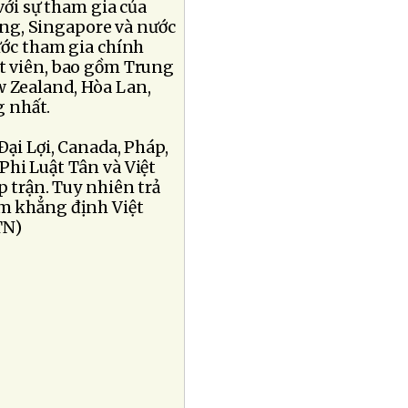
với sự tham gia của
ng, Singapore và nước
ước tham gia chính
át viên, bao gồm Trung
w Zealand, Hòa Lan,
g nhất.
Ðại Lợi, Canada, Pháp,
Phi Luật Tân và Việt
 trận. Tuy nhiên trả
am khẳng định Việt
TN)