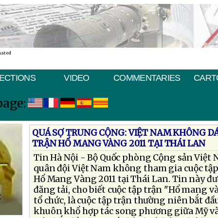
nated
ECTIONS
VIDEO
COMMENTARIES
CART
page:
QUÁ SỢ TRUNG CỘNG: VIỆT NAM KHÔNG D
TRẬN HỔ MANG VÀNG 2011 TẠI THÁI LAN
Tin Hà Nội - Bộ Quốc phòng Cộng sản Việt
quân đội Việt Nam không tham gia cuộc tập
Hổ Mang Vàng 2011 tại Thái Lan. Tin này đư
đăng tải, cho biết cuộc tập trận "Hổ mang v
tổ chức, là cuộc tập trận thường niên bắt đ
khuôn khổ hợp tác song phương giữa Mỹ và