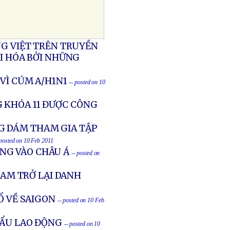
NG VIỆT TRÊN TRUYỀN
ÁI HÓA BỞI NHỮNG
VÌ CÚM A/H1N1
-- posted on 10
 KHÓA 11 ĐƯỢC CÔNG
G DÁM THAM GIA TẬP
 posted on 10 Feb 2011
NG VÀO CHÂU Á
-- posted on
NAM TRỞ LẠI DANH
Ổ VỀ SAIGON
-- posted on 10 Feb
KHẨU LAO ĐỘNG
-- posted on 10