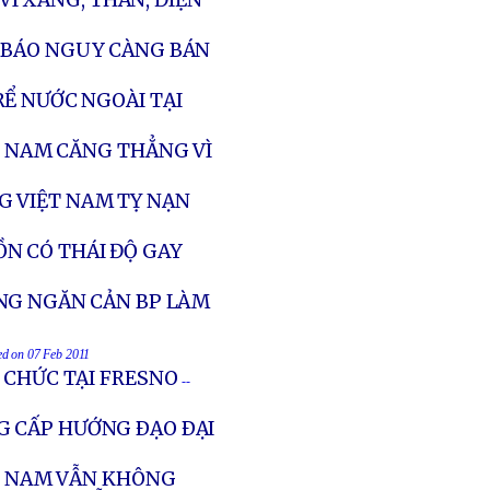
 VÌ XĂNG, THAN, ĐIỆN
, BÁO NGUY CÀNG BÁN
Ể NƯỚC NGOÀI TẠI
T NAM CĂNG THẲNG VÌ
G VIỆT NAM TỴ NẠN
N CÓ THÁI ĐỘ GAY
ỘNG NGĂN CẢN BP LÀM
ted on 07 Feb 2011
 CHỨC TẠI FRESNO
--
G CẤP HƯỚNG ÐẠO ÐẠI
ỆT NAM VẪN KHÔNG