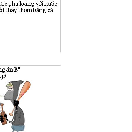
ợc pha loãng với nước
ười thay thơm bằng cà
ng án B"
oy)