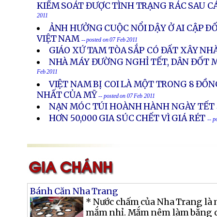
KIỂM SOÁT ĐƯỢC TÌNH TRẠNG RÁC SAU C
2011
ẢNH HƯỞNG CUỘC NỔI DẬY Ở AI CẬP ÐỐ
VIỆT NAM
-- posted on 07 Feb 2011
GIÁO XỨ TAM TÒA SẮP CÓ ĐẤT XÂY NH
NHÀ MÁY ĐƯỜNG NGHỈ TẾT, DÂN ĐỐT 
Feb 2011
VIỆT NAM BỊ COI LÀ MỘT TRONG 8 ĐỒ
NHẤT CỦA MỸ
-- posted on 07 Feb 2011
NẠN MÓC TÚI HOÀNH HÀNH NGÀY TẾT
HƠN 50,000 GIA SÚC CHẾT VÌ GIÁ RÉT
-- p
Bánh Căn Nha Trang
* Nước chấm của Nha Trang là
mắm nhỉ. Mắm nêm làm bằng cá