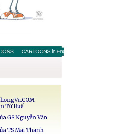
OONS
CARTOONS in English
PhongVu.COM
in Từ Huế
của GS Nguyễn Văn
của TS Mai Thanh