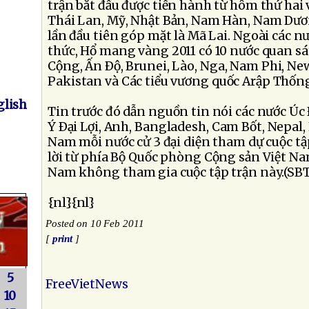
trận bắt đầu được tiến hành từ hôm thứ hai 
Thái Lan, Mỹ, Nhật Bản, Nam Hàn, Nam Dươ
lần đầu tiên góp mặt là Mã Lai. Ngoài các n
thức, Hổ mang vàng 2011 có 10 nước quan s
Cộng, Ấn Ðộ, Brunei, Lào, Nga, Nam Phi, Ne
Pakistan và Các tiểu vương quốc Arập Thốn
lish
Tin trước đó dẫn nguồn tin nói các nước Úc 
Ý Ðại Lợi, Anh, Bangladesh, Cam Bốt, Nepal, 
Nam mỗi nước cử 3 đại diện tham dự cuộc tập
lời từ phía Bộ Quốc phòng Cộng sản Việt N
Nam không tham gia cuộc tập trận này.(SB
{nl}{nl}
Posted on 10 Feb 2011
[
print
]
5
FreeVietNews
10