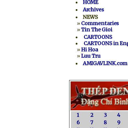
HOME
Archives
NEWS
»
Commentaries
»
Tin The Gioi
CARTOONS
CARTOONS in Eng
»
Hi Hoa
»
Luu Tru
AMIGAVLINK.com
1
2
3
4
6
7
8
9