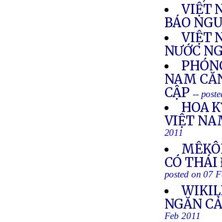
VIỆT 
BÁO NGU
VIỆT 
NƯỚC NG
PHÓNG
NAM CĂN
CẬP
-- post
HOA K
VIỆT NA
2011
MÊKÔN
CÓ THÁI
posted on 07 
WIKIL
NGĂN CẢ
Feb 2011