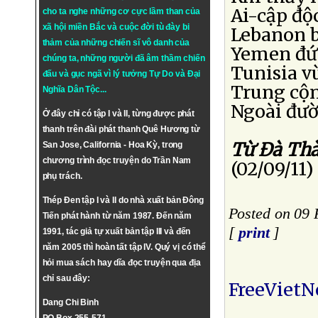
Ai-cập độc
cho ta nghe những cơ cực lầm than của
xã hội miền Bắc và cuộc đời tù đày bi
Lebanon b
thảm của những chiến sĩ vô danh của
Yemen đứ
chúng ta, những người đã âm thầm chiến
Tunisia v
đấu và gục ngã vì lý tưởng
Tự Do
và
Đại
Trung cộng
Nghĩa Dân Tộc
...
Ngoài đườ
Ở đây chỉ có tập I và II, từng được phát
thanh trên đài phát thanh Quê Hương từ
Từ Ðà Th
San Jose, California - Hoa Kỳ, trong
chương trình đọc truyện do Trần Nam
(02/09/11
phụ trách.
Thép Đen tập I và II do nhà xuất bản Đông
Posted on 09 
Tiến phát hành từ năm 1987. Đến năm
[
print
]
1991, tác giả tự xuất bản tập III và đến
năm 2005 thì hoàn tất tập IV. Quý vị có thể
hỏi mua sách hay dĩa đọc truyện qua địa
chỉ sau đây:
FreeViet
Dang Chi Binh