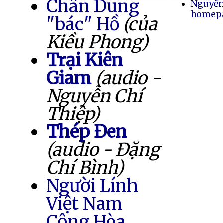
Chân Dung
Nguyễn
homep
"bác" Hồ
(của
Kiều Phong)
Trại Kiên
Giam
(audio -
Nguyễn Chí
Thiệp)
Thép Đen
(audio - Đặng
Chí Bình)
Người Lính
Việt Nam
Cộng Hòa