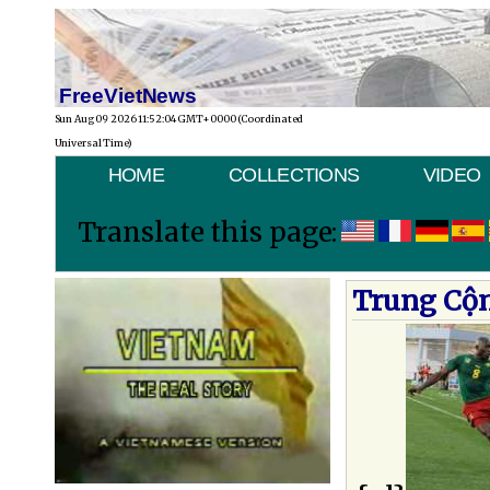
FreeVietNews
Sun Aug 09 2026 11:52:04 GMT+0000 (Coordinated
Universal Time)
HOME
COLLECTIONS
VIDEO
Translate this page:
Trung Cộn