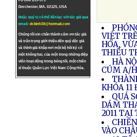
PO Box 255-571
Dorchester, MA. 02125, USA
Hoặc quý vị có thể liên lạc với tác giả qua
email:
dcbinh38@hotmail.com
PHÓNG
VIỆT TR
Chúng tôi xin chân thành cám ơn tác giả
và trân trọng giới thiệu đến quý độc giả
HÓA, VỪ
và thính giả khắp nơi một bộ hồi ký có
THIẾU T
một không hai, của một trong những điệp
HÀ NỘ
viên hoạt động trong bóng tối, một chiến
CÚM A/H
sĩ thuộc Quân Lực Việt Nam Cộng Hòa.
THÀNH
KHÓA 11
QUÁ S
DÁM THA
2011 TẠI
CHIẾN
VÀO CHÂ