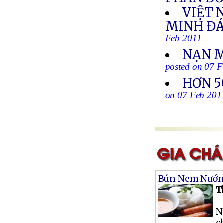
VIỆT 
MINH ĐÁ
Feb 2011
NẠN M
posted on 07 
HƠN 5
on 07 Feb 201
Bún Nem Nướ
T
N
c