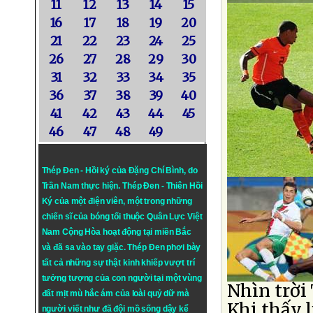
11
12
13
14
15
16
17
18
19
20
21
22
23
24
25
26
27
28
29
30
31
32
33
34
35
36
37
38
39
40
41
42
43
44
45
46
47
48
49
Thép Đen - Hồi ký của Đặng Chí Bình
, do
Trần Nam thực hiện.
Thép Đen
- Thiên Hồi
Ký của một điện viên, một trong những
chiến sĩ của bóng tối thuộc Quân Lực Việt
Nam Cộng Hòa hoạt động tại miền Bắc
và đã sa vào tay giặc. Thép Đen phơi bày
tất cả những sự thật kinh khiếp vượt trí
tưởng tượng của con người tại một vùng
Nhìn trời
đất mịt mù hắc ám của loài quỷ dữ mà
Khi thấy 
người viết như đã đội mồ sống dậy kể