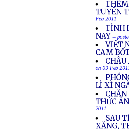
THÊM 
TUYÊN T
Feb 2011
TÌNH 
NAY
-- post
VIỆT 
CAM BỐT
CHÂU 
on 09 Feb 201
PHÓNG
LÌ XÌ NG
CHĂN 
THỨC ĂN
2011
SAU T
XĂNG, T