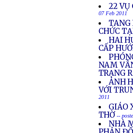
22 VỤ
07 Feb 2011
TANG 
CHỨC TẠ
HAI H
CẤP HƯỚ
PHÓNG
NAM VẪN
TRẠNG R
ẢNH H
VỚI TRU
2011
GIÁO 
THỜ
-- pos
NHÀ M
PHẢN ĐỐ