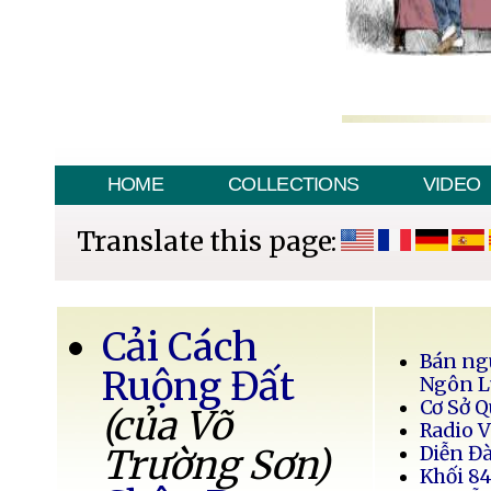
HOME
COLLECTIONS
VIDEO
Translate this page:
Cải Cách
Bán ng
Ruộng Đất
Ngôn L
Cơ Sở 
(của Võ
Radio V
Trường Sơn)
Diễn Đ
Khối 8