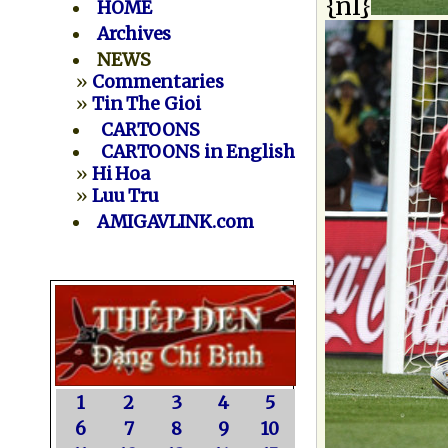
{nl}
HOME
Archives
NEWS
»
Commentaries
»
Tin The Gioi
CARTOONS
CARTOONS in English
»
Hi Hoa
»
Luu Tru
AMIGAVLINK.com
1
2
3
4
5
6
7
8
9
10