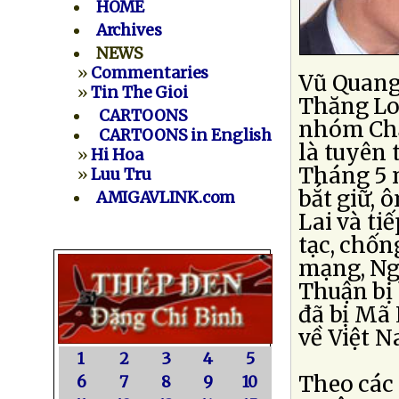
HOME
Archives
NEWS
»
Commentaries
Vũ Quang
»
Tin The Gioi
Thăng Lon
CARTOONS
nhóm Chấn
CARTOONS in English
là tuyên 
»
Hi Hoa
Tháng 5 
»
Luu Tru
bắt giữ,
AMIGAVLINK.com
Lai và tiế
tạc, chốn
mạng, Ng
Thuận bị 
đã bị Mã 
về Việt N
1
2
3
4
5
Theo các
6
7
8
9
10