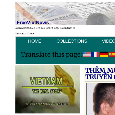
FreeVietNews
Mon Aug 10 2026 07:58:22 GMT+0000 (Coordinated
Universal Time)
HOME
COLLECTIONS
VIDE
Translate this page:
THÊM MỘ
TRUYỀN 