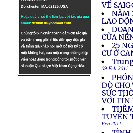
PO Box 255-571
VỀ SAI
Dorchester, MA. 02125, USA
NĂM 2
Hoặc quý vị có thể liên lạc với tác giả qua
LAO ĐỘ
email:
dcbinh38@hotmail.com
DOAN
Chúng tôi xin chân thành cám ơn tác giả
CỦA NỀN
và trân trọng giới thiệu đến quý độc giả
25 N
và thính giả khắp nơi một bộ hồi ký có
CƯ Ở C
một không hai, của một trong những điệp
Trung
viên hoạt động trong bóng tối, một chiến
sĩ thuộc Quân Lực Việt Nam Cộng Hòa.
09 Feb 2011
PHÓN
DÒ CHO
SỨC THỜ
VỚI TÍ
THÊM
TUYÊN 
Feb 2011
TÌNH 