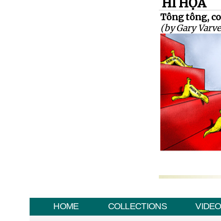
HÍ HỌA
Tông tông, coi
(by Gary Varve
HOME
COLLECTIONS
VIDE