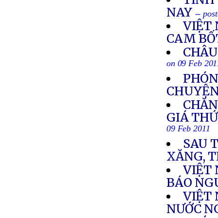
NAY
-- pos
VIỆT
CAM BỐT
CHÂU 
on 09 Feb 201
PHÓN
CHUYỆN 
CHĂN
GIÁ THỨ
09 Feb 2011
SAU T
XĂNG, T
VIỆT
BÁO NG
VIỆT
NƯỚC N