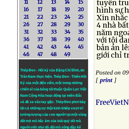
tuyên tr
11
12
13
14
15
hình sự h
16
17
18
19
20
Xin nhắc 
21
22
23
24
25
4 nhà bất
26
27
28
29
30
năm ngoái
31
32
33
34
35
với tội d
36
37
38
39
40
bản án lê
41
42
43
44
45
giới chỉ 
46
47
48
49
Thép Đen - Hồi ký của Đặng Chí Bình
, do
Posted on 09
Trần Nam thực hiện.
Thép Đen
- Thiên Hồi
[
print
]
Ký của một điện viên, một trong những
chiến sĩ của bóng tối thuộc Quân Lực Việt
Nam Cộng Hòa hoạt động tại miền Bắc
FreeViet
và đã sa vào tay giặc. Thép Đen phơi bày
tất cả những sự thật kinh khiếp vượt trí
tưởng tượng của con người tại một vùng
đất mịt mù hắc ám của loài quỷ dữ mà
người viết như đã đội mồ sống dậy kể