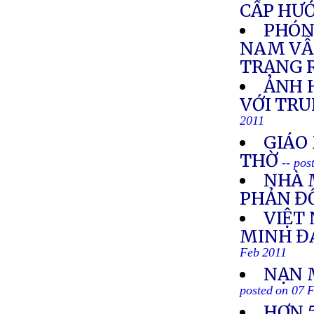
CẤP HƯ
PHÓNG
NAM VẪ
TRẠNG R
ẢNH H
VỚI TR
2011
GIÁO
THỜ
-- pos
NHÀ 
PHẢN Đ
VIỆT
MINH Đ
Feb 2011
NẠN 
posted on 07 
HƠN 5