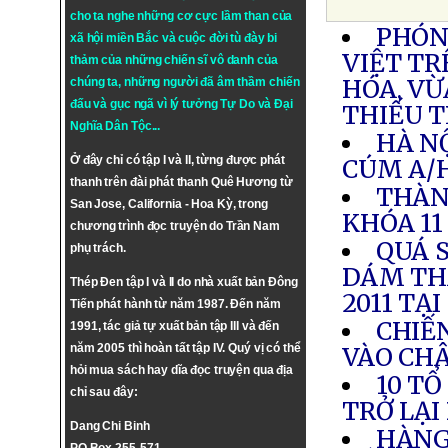
cho ta nghe những cơ cực lầm than của
PHÓNG
xã hội miền Bắc và cuộc đời tù đày bi
VIỆT TR
thảm của những chiến sĩ vô danh của
HÓA, VỪ
chúng ta, những người đã âm thầm chiến
đấu và gục ngã vì lý tưởng
Tự Do
và
Đại
THIẾU 
Nghĩa Dân Tộc
...
HÀ N
Ở đây chỉ có tập I và II, từng được phát
CÚM A/
thanh trên đài phát thanh Quê Hương từ
THÀN
San Jose, California - Hoa Kỳ, trong
KHÓA 11
chương trình đọc truyện do Trần Nam
QUÁ 
phụ trách.
DÁM TH
Thép Đen tập I và II do nhà xuất bản Đông
2011 TẠ
Tiến phát hành từ năm 1987. Đến năm
CHIẾ
1991, tác giả tự xuất bản tập III và đến
năm 2005 thì hoàn tất tập IV. Quý vị có thể
VÀO CH
hỏi mua sách hay dĩa đọc truyện qua địa
10 TỔ
chỉ sau đây:
TRỞ LẠI
Dang Chi Binh
HÀNG 