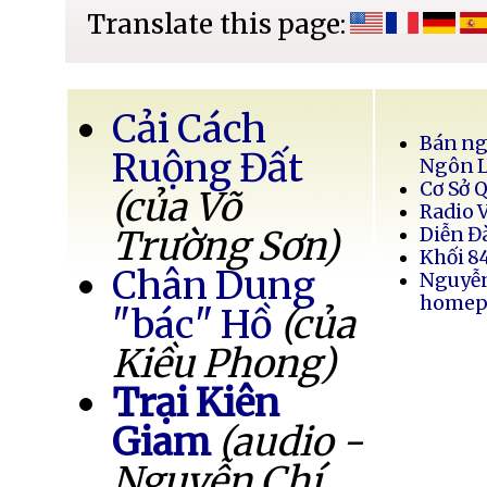
Translate this page:
Cải Cách
Bán ng
Ruộng Đất
Ngôn 
Cơ Sở 
(của Võ
Radio 
Trường Sơn)
Diễn Đ
Khối 8
Chân Dung
Nguyễ
homep
"bác" Hồ
(của
Kiều Phong)
Trại Kiên
Giam
(audio -
Nguyễn Chí