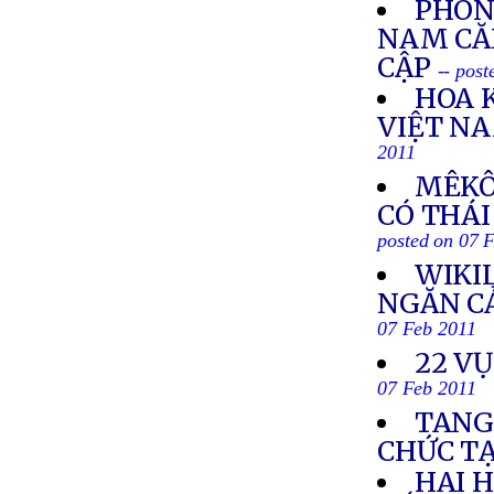
PHÓNG
NAM CĂN
CẬP
-- pos
HOA 
VIỆT N
2011
MÊKÔ
CÓ THÁI
posted on 07 
WIKI
NGĂN CẢ
07 Feb 2011
22 VỤ
07 Feb 2011
TANG
CHỨC T
HAI 