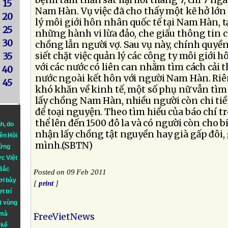
bệnh tâm thần sát hại hồi tháng 7, chỉ 7 ngà
15
Nam Hàn. Vụ việc đã cho thấy một kẽ hở lớn
20
lý môi giới hôn nhân quốc tế tại Nam Hàn, t
25
những hành vi lừa đảo, che giấu thông tin c
30
chồng lẫn người vợ. Sau vụ này, chính quy
siết chặt việc quản lý các công ty môi giới 
35
với các nước có liên can nhằm tìm cách cải 
40
nước ngoài kết hôn với người Nam Hàn. Riên
45
khó khăn về kinh tế, một số phụ nữ vẫn tìm 
lấy chồng Nam Hàn, nhiều người còn chi tiề
để toại nguyện. Theo tìm hiểu của báo chí tr
thể lên đến 1500 đô la và có người còn cho b
nh
, do
nhận lấy chồng tật nguyền hay già gấp đôi, 
iên Hồi
mình.(SBTN)
hững
ực Việt
 Bắc
Posted on 09 Feb 2011
ơi bày
[
print
]
t trí
t vùng
 mà
FreeVietNews
 kể