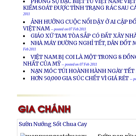
PHÓNG SỰ ĐẶC BIỆT TỪ VIỆT NAM: VI
KIỂM SOÁT ĐƯỢC TÌNH TRẠNG RÁC SAU C
2011
ẢNH HƯỞNG CUỘC NỔI DẬY Ở AI CẬP ÐỐ
VIỆT NAM
-- posted on 07 Feb 2011
GIÁO XỨ TAM TÒA SẮP CÓ ĐẤT XÂY NH
NHÀ MÁY ĐƯỜNG NGHỈ TẾT, DÂN ĐỐT 
Feb 2011
VIỆT NAM BỊ COI LÀ MỘT TRONG 8 ĐỒ
NHẤT CỦA MỸ
-- posted on 07 Feb 2011
NẠN MÓC TÚI HOÀNH HÀNH NGÀY TẾT
HƠN 50,000 GIA SÚC CHẾT VÌ GIÁ RÉT
-- p
Sườn Nướng Sốt Chua Cay