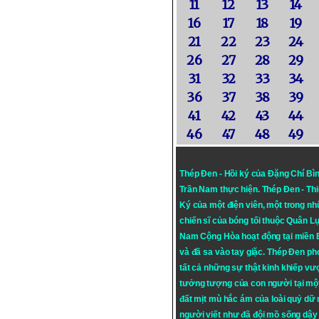
11
12
13
14
16
17
18
19
21
22
23
24
26
27
28
29
31
32
33
34
36
37
38
39
41
42
43
44
46
47
48
49
Thép Đen - Hồi ký của Đặng Chí Bì
Trần Nam thực hiện.
Thép Đen
- Th
Ký của một điện viên, một trong n
chiến sĩ của bóng tối thuộc Quân L
Nam Cộng Hòa hoạt động tại miền
và đã sa vào tay giặc. Thép Đen ph
tất cả những sự thật kinh khiếp vượ
tưởng tượng của con người tại mộ
đất mịt mù hắc ám của loài quỷ dữ
người viết như đã đội mồ sống dậy