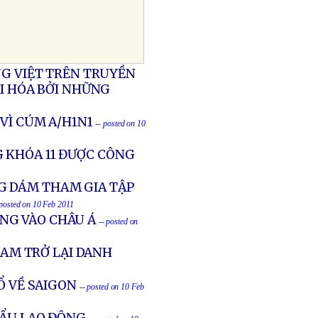
NG VIỆT TRÊN TRUYỀN
ÁI HÓA BỞI NHỮNG
VÌ CÚM A/H1N1
-- posted on 10
 KHÓA 11 ĐƯỢC CÔNG
G DÁM THAM GIA TẬP
 posted on 10 Feb 2011
NG VÀO CHÂU Á
-- posted on
NAM TRỞ LẠI DANH
Ổ VỀ SAIGON
-- posted on 10 Feb