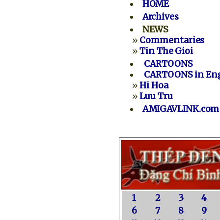
HOME
Archives
NEWS
»
Commentaries
»
Tin The Gioi
CARTOONS
CARTOONS in Eng
»
Hi Hoa
»
Luu Tru
AMIGAVLINK.com
1
2
3
4
6
7
8
9