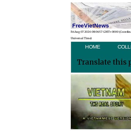
FreeVietNews
Fri Aug 07 2026 08:06:57 GMT+0000 (Coordin
Universal Time)
HOME
COLL
Translate this 