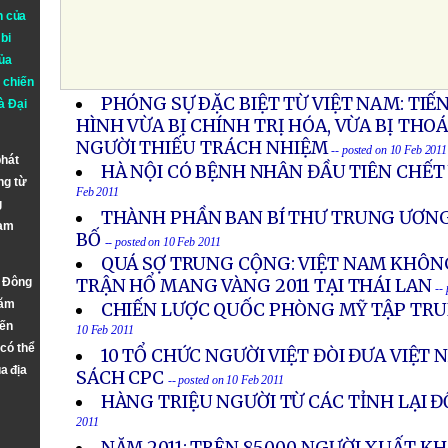
n của
bi
ủa
 chiến
PHÓNG SỰ ÐẶC BIỆT TỪ VIỆT NAM: TIẾ
à
Đại
HÌNH VỪA BỊ CHÍNH TRỊ HÓA, VỪA BỊ THO
NGƯỜI THIẾU TRÁCH NHIỆM
-- posted on 10 Feb 2011
phát
HÀ NỘI CÓ BỆNH NHÂN ĐẦU TIÊN CHẾT 
ng từ
Feb 2011
g
THÀNH PHẦN BAN BÍ THƯ TRUNG ƯƠNG
Nam
BỐ
-- posted on 10 Feb 2011
QUÁ SỢ TRUNG CỘNG: VIỆT NAM KHÔN
n Đông
TRẬN HỔ MANG VÀNG 2011 TẠI THÁI LAN
--
năm
CHIẾN LƯỢC QUỐC PHÒNG MỸ TẬP TRU
đến
10 Feb 2011
 có thể
10 TỔ CHỨC NGƯỜI VIỆT ĐÒI ĐƯA VIỆT 
a địa
SÁCH CPC
-- posted on 10 Feb 2011
HÀNG TRIỆU NGƯỜI TỪ CÁC TỈNH LẠI Đ
2011