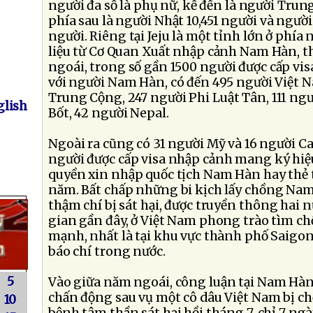
người đa số là phụ nữ, kế đến là người Trun
phía sau là người Nhật 10,451 người và người
người. Riêng tại Jeju là một tỉnh lớn ở phí
liệu từ Cơ Quan Xuất nhập cảnh Nam Hàn, t
ngoái, trong số gần 1500 người được cấp vis
với người Nam Hàn, có đến 495 người Việt N
Trung Cộng, 247 người Phi Luật Tân, 111 ng
lish
Bốt, 42 người Nepal.
Ngoài ra cũng có 31 người Mỹ và 16 người C
người được cấp visa nhập cảnh mang ký hiệu 
quyền xin nhập quốc tịch Nam Hàn hay thẻ 
năm. Bất chấp những bi kịch lấy chồng Nam 
thậm chí bị sát hại, được truyền thông hai n
gian gần đây, ở Việt Nam phong trào tìm 
mạnh, nhất là tại khu vực thành phố Saigo
báo chí trong nước.
5
Vào giữa năm ngoái, công luận tại Nam Hàn
chấn động sau vụ một cô dâu Việt Nam bị 
10