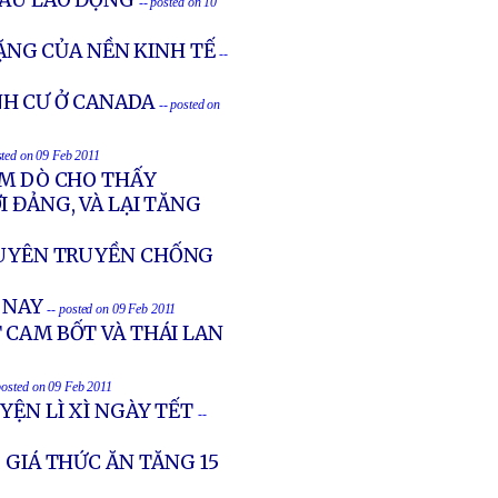
KHẨU LAO ĐỘNG
-- posted on 10
NG CỦA NỀN KINH TẾ
--
NH CƯ Ở CANADA
-- posted on
sted on 09 Feb 2011
ĂM DÒ CHO THẤY
I ĐẢNG, VÀ LẠI TĂNG
 TUYÊN TRUYỀN CHỐNG
 NAY
-- posted on 09 Feb 2011
 CAM BỐT VÀ THÁI LAN
posted on 09 Feb 2011
YỆN LÌ XÌ NGÀY TẾT
--
 GIÁ THỨC ĂN TĂNG 15