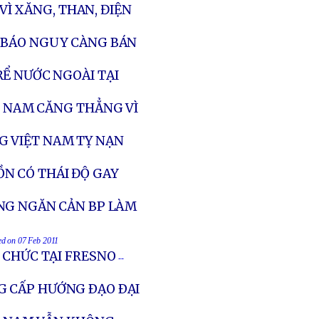
 VÌ XĂNG, THAN, ĐIỆN
, BÁO NGUY CÀNG BÁN
Ể NƯỚC NGOÀI TẠI
T NAM CĂNG THẲNG VÌ
G VIỆT NAM TỴ NẠN
N CÓ THÁI ĐỘ GAY
ỘNG NGĂN CẢN BP LÀM
ted on 07 Feb 2011
 CHỨC TẠI FRESNO
--
G CẤP HƯỚNG ÐẠO ÐẠI