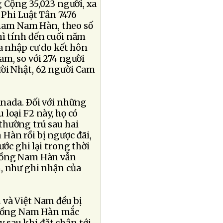
g Cộng 35,023 người, xa
 Phi Luật Tân 7476
a nam Nam Hàn, theo số
hì tính đến cuối năm
a nhập cư do kết hôn
am, so với 274 người
ười Nhật, 62 người Cam
anada. Ðối với những
loại F2 này, họ có
thường trú sau hai
Hàn rồi bị ngược đãi,
ước ghi lại trong thời
chồng Nam Hàn vẫn
n, như ghi nhận của
 và Việt Nam đều bị
chồng Nam Hàn mắc