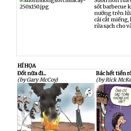
Sườn non rửa s
sốt barbecue k
nướng trên lử
cải cắt miếng, 
rửa sạch cho và
HÍ HỌA
Đốt nữa đi...
Bác hết tiền rồ
(by Gary McCoy)
(by Rick McKe