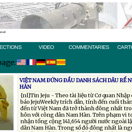
ated
ECTIONS
VIDEO
COMMENTARIES
CART
page:
VIỆT NAM ÐỨNG ÐẦU DANH SÁCH DÂU RỂ N
HÀN
{nl}Tin Jeju - Theo tài liệu từ Cơ quan Nhậ
báo JejuWeekly trích dẫn, tính đến cuối thá
đến từ Việt Nam đã trở thành đông nhất tro
hôn với công dân Nam Hàn. Trên phạm vi to
nhận tổng cộng 141,654 người nước ngoài lậ
dân Nam Hàn. Trong số đó đông nhất là ngườ