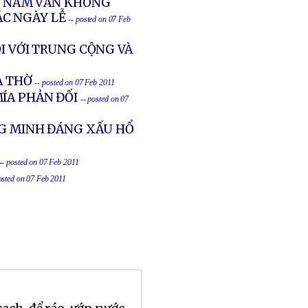
ỆT NAM VẪN KHÔNG
ÁC NGÀY LỄ
-- posted on 07 Feb
I VỚI TRUNG CỘNG VÀ
À THỜ
-- posted on 07 Feb 2011
MÍA PHẢN ĐỐI
-- posted on 07
NG MINH ĐÁNG XẤU HỔ
-- posted on 07 Feb 2011
osted on 07 Feb 2011