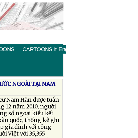
OONS
CARTOONS in English
ƯỚC NGOÀI TẠI NAM
p cư Nam Hàn được tuần
ng 12 năm 2010, người
ng số ngoại kiều kết
àn quốc, thống kê ghi
p gia đình với công
i Việt với 35,355