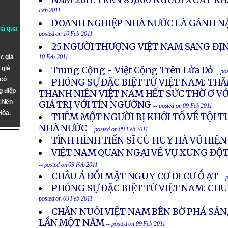
NĂM 2011: TRÊN 85,000 NGƯỜI XUẤT 
Feb 2011
DOANH NGHIỆP NHÀ NƯỚC LÀ GÁNH NẶ
giả qua
posted on 10 Feb 2011
25 NGƯỜI THƯỢNG VIỆT NAM SANG ĐỊ
c giả
10 Feb 2011
 giả
Trung Cộng - Việt Cộng Trên Lửa Ðỏ
-- po
 có
PHÓNG SỰ ĐẶC BIỆT TỪ VIỆT NAM: TH
g điệp
THANH NIÊN VIỆT NAM HẾT SỨC THỜ Ơ VỚ
chiến
GIÁ TRỊ VỚI TÍN NGƯỠNG
-- posted on 09 Feb 2011
Hòa.
THÊM MỘT NGƯỜI BỊ KHỞI TỐ VỀ TỘI
NHÀ NƯỚC
-- posted on 09 Feb 2011
TÌNH HÌNH TIẾN SĨ CÙ HUY HÀ VŨ HIỆN
VIỆT NAM QUAN NGẠI VỀ VỤ XUNG ĐỘT
-- posted on 09 Feb 2011
CHÂU Á ĐỐI MẶT NGUY CƠ DI CƯ Ồ ẠT
-- 
PHÓNG SỰ ĐẶC BIỆT TỪ VIỆT NAM: CHU
posted on 09 Feb 2011
CHĂN NUÔI VIỆT NAM BÊN BỜ PHÁ SẢN,
LẦN MỘT NĂM
-- posted on 09 Feb 2011