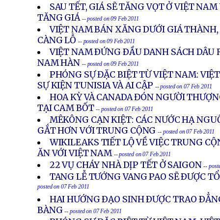
SAU TẾT, GIÁ SẼ TĂNG VỌT Ở VIỆT NAM
TĂNG GIÁ
-- posted on 09 Feb 2011
VIỆT NAM BÁN XĂNG DƯỚI GIÁ THÀNH
CÀNG LỖ
-- posted on 09 Feb 2011
VIỆT NAM ÐỨNG ÐẦU DANH SÁCH DÂU R
NAM HÀN
-- posted on 09 Feb 2011
PHÓNG SỰ ĐẶC BIỆT TỪ VIỆT NAM: VIỆ
SỰ KIỆN TUNISIA VÀ AI CẬP
-- posted on 07 Feb 2011
HOA KỲ VÀ CANADA ĐÓN NGƯỜI THƯỢN
TẠI CAM BỐT
-- posted on 07 Feb 2011
MÊKÔNG CẠN KIỆT: CÁC NƯỚC HẠ NGUỒ
GẮT HƠN VỚI TRUNG CỘNG
-- posted on 07 Feb 2011
WIKILEAKS TIẾT LỘ VỀ VIỆC TRUNG C
ĂN VỚI VIỆT NAM
-- posted on 07 Feb 2011
22 VỤ CHÁY NHÀ DỊP TẾT Ở SAIGON
-- pos
TANG LỄ TƯỚNG VANG PAO SẼ ÐƯỢC TỔ
posted on 07 Feb 2011
HAI HƯỚNG ÐẠO SINH ÐƯỢC TRAO ÐẲN
BÀNG
-- posted on 07 Feb 2011