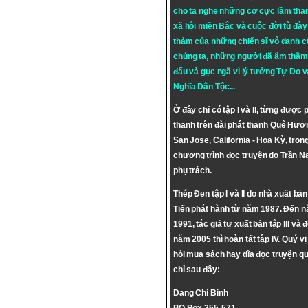
cho ta nghe những cơ cực lầm tha
xã hội miền Bắc và cuộc đời tù đày 
thảm của những chiến sĩ vô danh c
chúng ta, những người đã âm thầm
đấu và gục ngã vì lý tưởng
Tự Do
v
Nghĩa Dân Tộc
...
Ở đây chỉ có tập I và II, từng được 
thanh trên đài phát thanh Quê Hươ
San Jose, California - Hoa Kỳ, tron
chương trình đọc truyện do Trần 
phụ trách.
Thép Đen tập I và II do nhà xuất bả
Tiến phát hành từ năm 1987. Đến 
1991, tác giả tự xuất bản tập III và 
năm 2005 thì hoàn tất tập IV. Quý vị
hỏi mua sách hay dĩa đọc truyện qu
chỉ sau đây:
Dang Chi Binh