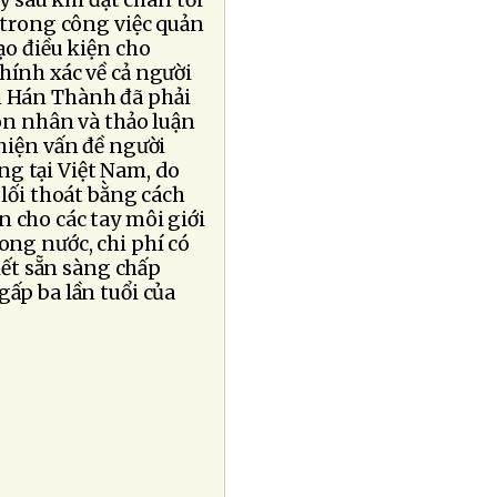
y sau khi đặt chân tới
 trong công việc quản
ạo điều kiện cho
hính xác về cả người
ền Hán Thành đã phải
hôn nhân và thảo luận
thiện vấn đề người
g tại Việt Nam, do
lối thoát bằng cách
n cho các tay môi giới
ong nước, chi phí có
iết sẵn sàng chấp
gấp ba lần tuổi của