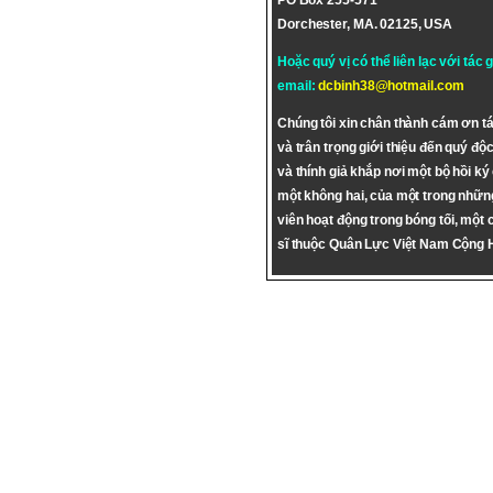
PO Box 255-571
Dorchester, MA. 02125, USA
Hoặc quý vị có thể liên lạc với tác 
email:
dcbinh38@hotmail.com
Chúng tôi xin chân thành cám ơn tá
và trân trọng giới thiệu đến quý độc
và thính giả khắp nơi một bộ hồi ký
một không hai, của một trong nhữn
viên hoạt động trong bóng tối, một 
sĩ thuộc Quân Lực Việt Nam Cộng 