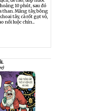
ạch, để ráo, ướp nước
hoảng 10 phút, sau đó
a than. Măng tây, bông
khoai tây, cà rốt gọt vỏ,
o nồi luộc chín...
i.
e)