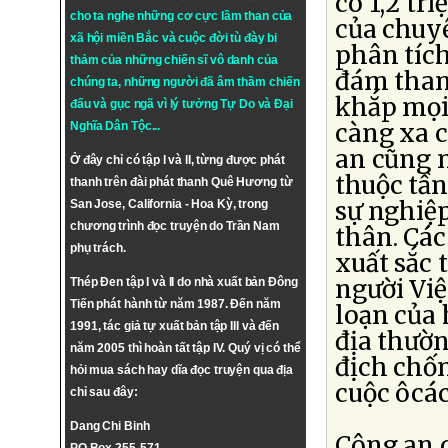
có 1,2 tr
cho ta nghe những cơ cực lầm than của
của chuy
xã hội miền Bắc và cuộc đời tù đày bi
phân tích
thảm của những chiến sĩ vô danh của
đám tham
chúng ta, những người đã âm thầm chiến
khắp mọi 
đấu và gục ngã vì lý tưởng
Tự Do
và
Đại
càng xa c
Nghĩa Dân Tộc
...
an cũng n
Ở đây chỉ có tập I và II, từng được phát
thuộc tần
thanh trên đài phát thanh Quê Hương từ
sự nghiệp
San Jose, California - Hoa Kỳ, trong
chương trình đọc truyện do Trần Nam
thân. Các
phụ trách.
xuất sắc 
người Việ
Thép Đen tập I và II do nhà xuất bản Đông
Tiến phát hành từ năm 1987. Đến năm
loạn của 
1991, tác giả tự xuất bản tập III và đến
địa thườn
năm 2005 thì hoàn tất tập IV. Quý vị có thể
địch chố
hỏi mua sách hay dĩa đọc truyện qua địa
cuộc ôcá
chỉ sau đây:
Dang Chi Binh
Công an c