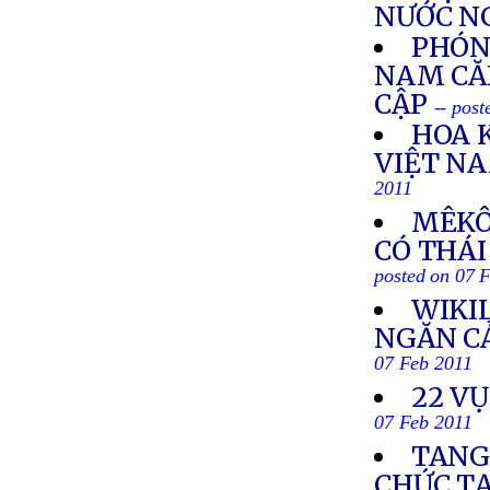
NƯỚC N
PHÓNG
NAM CĂN
CẬP
-- pos
HOA 
VIỆT N
2011
MÊKÔ
CÓ THÁI
posted on 07 
WIKI
NGĂN CẢ
07 Feb 2011
22 VỤ
07 Feb 2011
TANG
CHỨC T