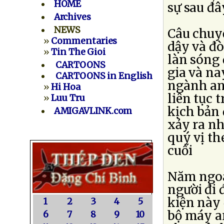
HOME
sự sau đây
Archives
NEWS
Câu chuyệ
»
Commentaries
dậy và đò
»
Tin The Gioi
làn sóng 
CARTOONS
gia và na
CARTOONS in English
ngành an
»
Hi Hoa
liên tục 
»
Luu Tru
kịch bản 
AMIGAVLINK.com
xảy ra n
quý vị th
cuối
Năm ngoá
người đi 
kiện này 
1
2
3
4
5
bộ máy a
6
7
8
9
10