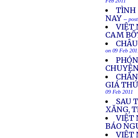
Feb 2011
TÌNH 
NAY
-- pos
VIỆT
CAM BỐT
CHÂU 
on 09 Feb 201
PHÓN
CHUYỆN 
CHĂN
GIÁ THỨ
09 Feb 2011
SAU T
XĂNG, T
VIỆT
BÁO NG
VIỆT