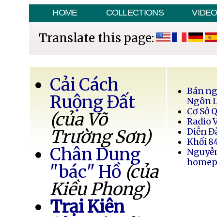
HOME
COLLECTIONS
VIDE
Translate this page:
Cải Cách
Bán ng
Ruộng Đất
Ngôn 
Cơ Sở 
(của Võ
Radio 
Trường Sơn)
Diễn Đ
Khối 8
Chân Dung
Nguyễ
homep
"bác" Hồ
(của
Kiều Phong)
Trại Kiên