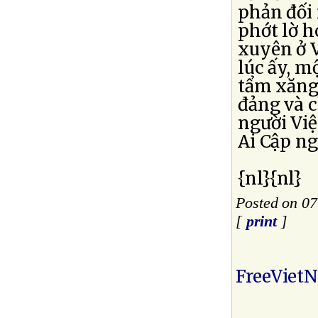
phản đối 
phớt lờ h
xuyên ở 
lúc ấy, m
tẩm xăng 
đảng và c
người Vi
Ai Cập n
{nl}{nl}
Posted on 07
[
print
]
FreeViet