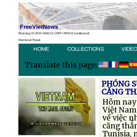
FreeVietNews
Mon Aug 10 2026 06:45:22 GMT+0000 (Coordinated
Universal Time)
HOME
COLLECTIONS
VIDE
Translate this page:
PHÓNG SỰ
CĂNG THẲ
Hôm nay t
Việt Nam,
về việc 
căng thẳn
Tunisia, 