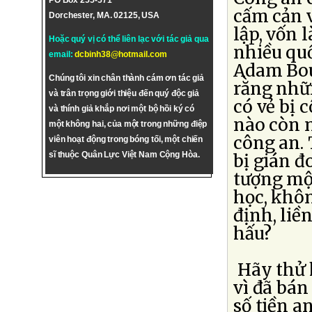
PO Box 255-571
cấm cản 
Dorchester, MA. 02125, USA
lập, vốn 
Hoặc quý vị có thể liên lạc với tác giả qua
nhiều quố
email:
dcbinh38@hotmail.com
Adam Bou
Chúng tôi xin chân thành cám ơn tác giả
rằng nhữ
và trân trọng giới thiệu đến quý độc giả
có vẻ bị 
và thính giả khắp nơi một bộ hồi ký có
nào còn n
một không hai, của một trong những điệp
công an. 
viên hoạt động trong bóng tối, một chiến
sĩ thuộc Quân Lực Việt Nam Cộng Hòa.
bị gián 
tượng mộ
học, khôn
định, liề
hấu?
Hãy thử 
vì đã bán
số tiền a