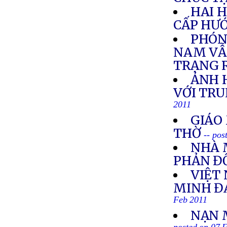
HAI 
CẤP HƯ
PHÓNG
NAM VẪ
TRẠNG R
ẢNH H
VỚI TR
2011
GIÁO
THỜ
-- pos
NHÀ 
PHẢN Đ
VIỆT
MINH Đ
Feb 2011
NẠN 