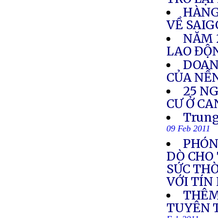
HÀNG 
VỀ SAI
NĂM 2
LAO ĐỘ
DOAN
CỦA NỀN
25 N
CƯ Ở C
Trung
09 Feb 2011
PHÓN
DÒ CHO
SỨC THỜ
VỚI TÍ
THÊM
TUYÊN 