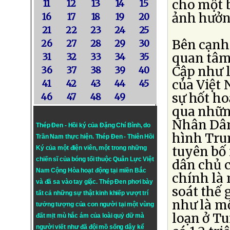
cho một b
11
12
13
14
15
ảnh hưởn
16
17
18
19
20
21
22
23
24
25
Bên cạnh 
26
27
28
29
30
quan tâm 
31
32
33
34
35
Cập như l
36
37
38
39
40
của Việt
41
42
43
44
45
sự hốt ho
46
47
48
49
qua những
Nhân Dân
Thép Đen - Hồi ký của Đặng Chí Bình
, do
hình Tru
Trần Nam thực hiện.
Thép Đen
- Thiên Hồi
tuyên bố
Ký của một điện viên, một trong những
chiến sĩ của bóng tối thuộc Quân Lực Việt
dân chủ 
Nam Cộng Hòa hoạt động tại miền Bắc
chính là
và đã sa vào tay giặc. Thép Đen phơi bày
soát thế 
tất cả những sự thật kinh khiếp vượt trí
như là mộ
tưởng tượng của con người tại một vùng
loạn ở Tu
đất mịt mù hắc ám của loài quỷ dữ mà
người viết như đã đội mồ sống dậy kể