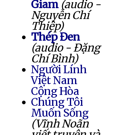
Giam
(audio -
Nguyễn Chí
Thiệp)
Thép Đen
(audio - Đặng
Chí Bình)
Người Lính
Việt Nam
Cộng Hòa
Chúng Tôi
Muốn Sống
(Vĩnh Noãn
viết truyện và