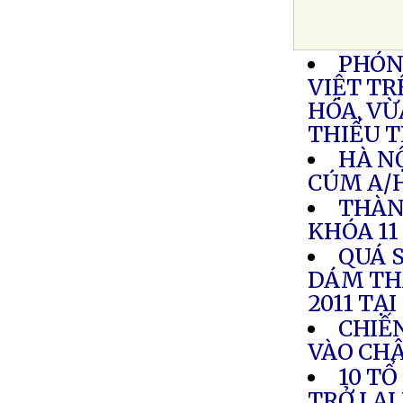
PHÓNG
VIỆT TR
HÓA, VỪ
THIẾU 
HÀ N
CÚM A/
THÀN
KHÓA 11
QUÁ 
DÁM TH
2011 TẠ
CHIẾ
VÀO CH
10 TỔ
TRỞ LẠI