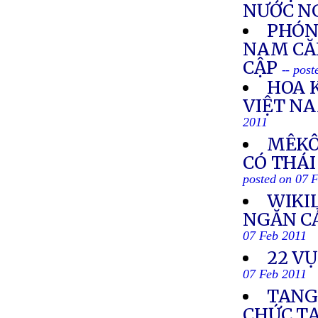
NƯỚC N
PHÓNG
NAM CĂN
CẬP
-- pos
HOA 
VIỆT N
2011
MÊKÔ
CÓ THÁI
posted on 07 
WIKI
NGĂN CẢ
07 Feb 2011
22 VỤ
07 Feb 2011
TANG
CHỨC T