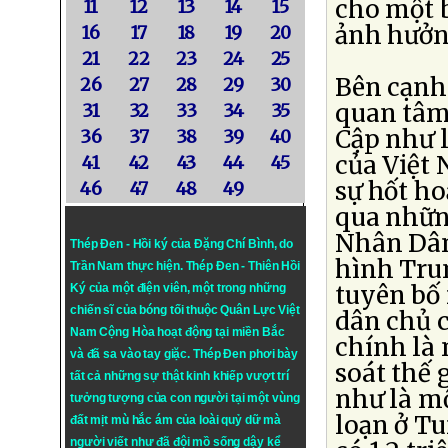
cho một b
11
12
13
14
15
ảnh hưởn
16
17
18
19
20
21
22
23
24
25
Bên cạnh 
26
27
28
29
30
quan tâm 
31
32
33
34
35
Cập như l
36
37
38
39
40
của Việt
41
42
43
44
45
sự hốt ho
46
47
48
49
qua những
Nhân Dân
Thép Đen - Hồi ký của Đặng Chí Bình
, do
hình Tru
Trần Nam thực hiện.
Thép Đen
- Thiên Hồi
tuyên bố
Ký của một điện viên, một trong những
chiến sĩ của bóng tối thuộc Quân Lực Việt
dân chủ 
Nam Cộng Hòa hoạt động tại miền Bắc
chính là
và đã sa vào tay giặc. Thép Đen phơi bày
soát thế 
tất cả những sự thật kinh khiếp vượt trí
như là mộ
tưởng tượng của con người tại một vùng
loạn ở Tu
đất mịt mù hắc ám của loài quỷ dữ mà
người viết như đã đội mồ sống dậy kể