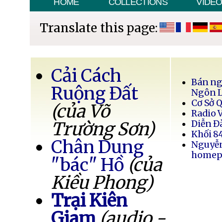
HOME
COLLECTIONS
VIDE
Translate this page:
Cải Cách
Bán ng
Ruộng Đất
Ngôn 
Cơ Sở 
(của Võ
Radio 
Trường Sơn)
Diễn Đ
Khối 8
Chân Dung
Nguyễ
homep
"bác" Hồ
(của
Kiều Phong)
Trại Kiên
Giam
(audio -