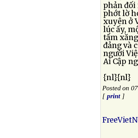
phản đối 
phớt lờ h
xuyên ở 
lúc ấy, m
tẩm xăng 
đảng và c
người Vi
Ai Cập n
{nl}{nl}
Posted on 07
[
print
]
FreeViet