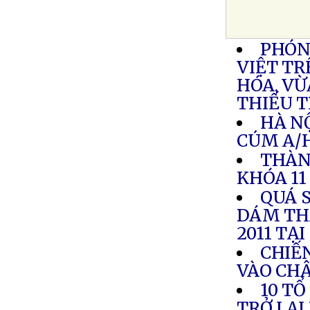
PHÓNG
VIỆT TR
HÓA, VỪ
THIẾU 
HÀ N
CÚM A/
THÀN
KHÓA 11
QUÁ 
DÁM TH
2011 TẠ
CHIẾ
VÀO CH
10 TỔ
TRỞ LẠI