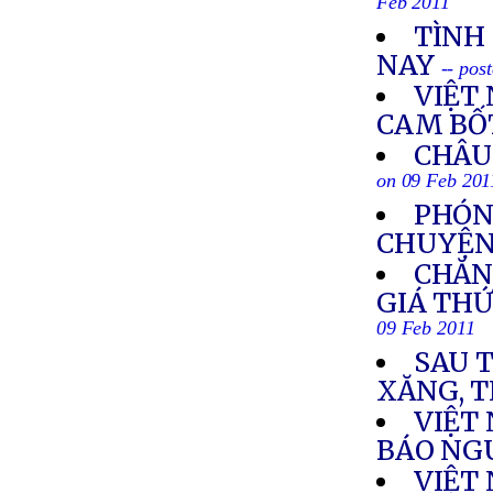
Feb 2011
TÌNH 
NAY
-- pos
VIỆT
CAM BỐT
CHÂU 
on 09 Feb 201
PHÓN
CHUYỆN 
CHĂN
GIÁ THỨ
09 Feb 2011
SAU T
XĂNG, T
VIỆT
BÁO NG
VIỆT