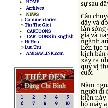
HOME
sự sau đây
Archives
NEWS
Câu chuyệ
»
Commentaries
dậy và đò
»
Tin The Gioi
làn sóng 
CARTOONS
gia và na
CARTOONS in English
ngành an
»
Hi Hoa
liên tục 
»
Luu Tru
kịch bản 
AMIGAVLINK.com
xảy ra n
quý vị th
cuối
Năm ngoá
người đi 
kiện này 
1
2
3
4
5
bộ máy a
6
7
8
9
10