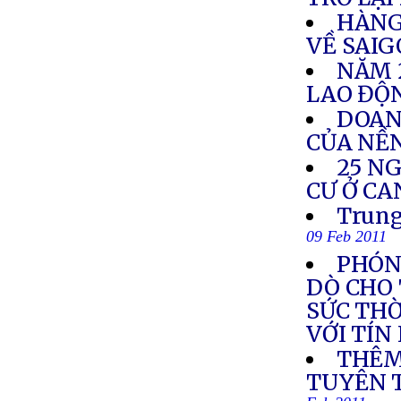
HÀNG 
VỀ SAI
NĂM 2
LAO ĐỘ
DOAN
CỦA NỀN
25 N
CƯ Ở C
Trung
09 Feb 2011
PHÓN
DÒ CHO
SỨC THỜ
VỚI TÍ
THÊM
TUYÊN 