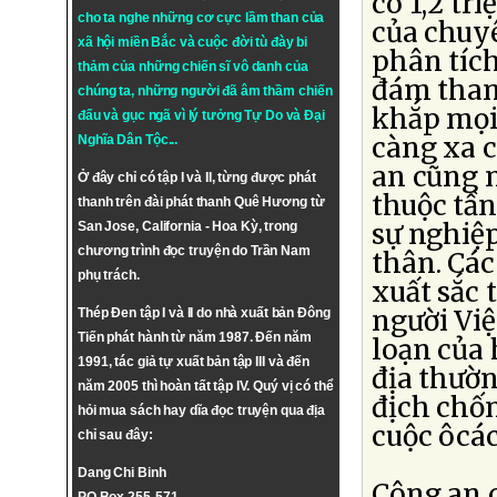
có 1,2 tr
cho ta nghe những cơ cực lầm than của
của chuy
xã hội miền Bắc và cuộc đời tù đày bi
phân tích
thảm của những chiến sĩ vô danh của
đám tham
chúng ta, những người đã âm thầm chiến
khắp mọi 
đấu và gục ngã vì lý tưởng
Tự Do
và
Đại
càng xa c
Nghĩa Dân Tộc
...
an cũng n
Ở đây chỉ có tập I và II, từng được phát
thuộc tần
thanh trên đài phát thanh Quê Hương từ
sự nghiệp
San Jose, California - Hoa Kỳ, trong
chương trình đọc truyện do Trần Nam
thân. Các
phụ trách.
xuất sắc 
người Việ
Thép Đen tập I và II do nhà xuất bản Đông
Tiến phát hành từ năm 1987. Đến năm
loạn của 
1991, tác giả tự xuất bản tập III và đến
địa thườn
năm 2005 thì hoàn tất tập IV. Quý vị có thể
địch chố
hỏi mua sách hay dĩa đọc truyện qua địa
cuộc ôcá
chỉ sau đây:
Dang Chi Binh
Công an c