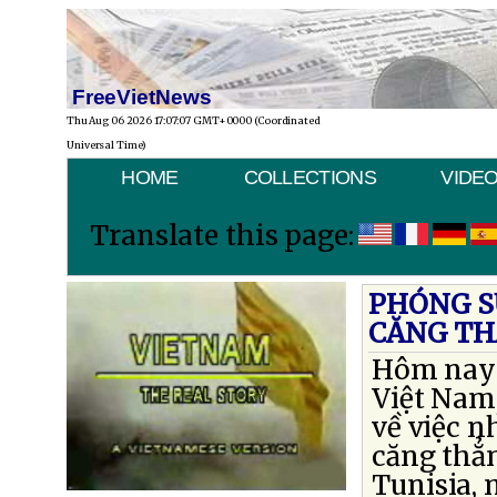
FreeVietNews
Thu Aug 06 2026 17:07:07 GMT+0000 (Coordinated
Universal Time)
HOME
COLLECTIONS
VIDE
Translate this page:
PHÓNG SỰ
CĂNG THẲ
Hôm nay t
Việt Nam,
về việc 
căng thẳn
Tunisia, 