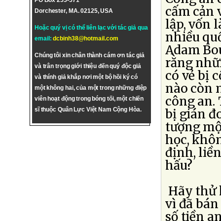
PO Box 255-571
cấm cản 
Dorchester, MA. 02125, USA
lập, vốn 
Hoặc quý vị có thể liên lạc với tác giả qua
nhiều quố
email:
dcbinh38@hotmail.com
Adam Bou
Chúng tôi xin chân thành cám ơn tác giả
rằng nhữ
và trân trọng giới thiệu đến quý độc giả
có vẻ bị 
và thính giả khắp nơi một bộ hồi ký có
nào còn n
một không hai, của một trong những điệp
công an. 
viên hoạt động trong bóng tối, một chiến
sĩ thuộc Quân Lực Việt Nam Cộng Hòa.
bị gián 
tượng mộ
học, khôn
định, liề
hấu?
Hãy thử 
vì đã bán
số tiền a