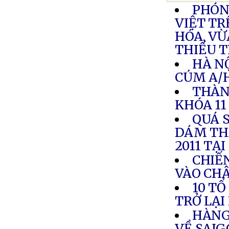
PHÓNG
VIỆT TR
HÓA, VỪ
THIẾU 
HÀ N
CÚM A/
THÀN
KHÓA 11
QUÁ 
DÁM TH
2011 TẠ
CHIẾ
VÀO CH
10 TỔ
TRỞ LẠI
HÀNG 
VỀ SAI