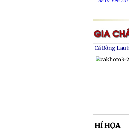
on 07 Feb 201
Cá Bông Lau 
HÍ HỌA