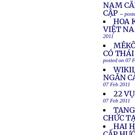
NAM CĂN
CẬP
-- pos
HOA 
VIỆT N
2011
MÊKÔ
CÓ THÁI
posted on 07 
WIKI
NGĂN CẢ
07 Feb 2011
22 VỤ
07 Feb 2011
TANG
CHỨC T
HAI 
CẤP HƯ