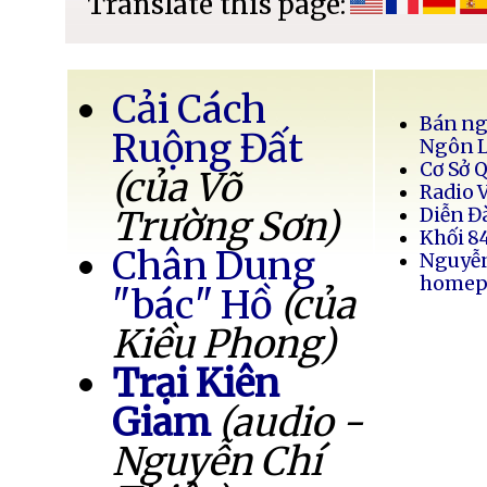
Translate this page:
Cải Cách
Bán ng
Ruộng Đất
Ngôn 
Cơ Sở 
(của Võ
Radio 
Trường Sơn)
Diễn Đ
Khối 8
Chân Dung
Nguyễ
homep
"bác" Hồ
(của
Kiều Phong)
Trại Kiên
Giam
(audio -
Nguyễn Chí