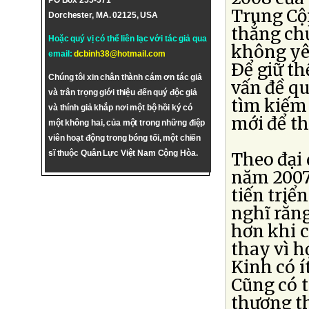
PO Box 255-571
Trung Cộ
Dorchester, MA. 02125, USA
thẳng chủ
Hoặc quý vị có thể liên lạc với tác giả qua
không yê
email:
dcbinh38@hotmail.com
Ðể giữ th
Chúng tôi xin chân thành cám ơn tác giả
vấn đề q
và trân trọng giới thiệu đến quý độc giả
tìm kiếm
và thính giả khắp nơi một bộ hồi ký có
mới để th
một không hai, của một trong những điệp
viên hoạt động trong bóng tối, một chiến
sĩ thuộc Quân Lực Việt Nam Cộng Hòa.
Theo đại 
năm 2007
tiến triể
nghĩ rằn
hơn khi 
thay vì h
Kinh có í
Cũng có t
thương th