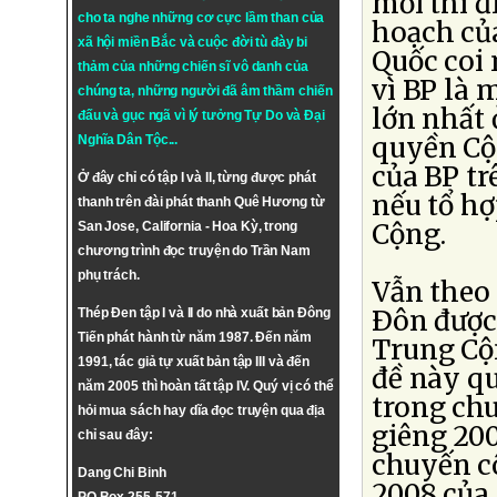
mới thì đ
cho ta nghe những cơ cực lầm than của
hoạch củ
xã hội miền Bắc và cuộc đời tù đày bi
Quốc coi
thảm của những chiến sĩ vô danh của
vì BP là 
chúng ta, những người đã âm thầm chiến
lớn nhất 
đấu và gục ngã vì lý tưởng
Tự Do
và
Đại
quyền Cộ
Nghĩa Dân Tộc
...
của BP tr
Ở đây chỉ có tập I và II, từng được phát
nếu tổ hợ
thanh trên đài phát thanh Quê Hương từ
Cộng.
San Jose, California - Hoa Kỳ, trong
chương trình đọc truyện do Trần Nam
phụ trách.
Vẫn theo 
Ðôn được 
Thép Đen tập I và II do nhà xuất bản Đông
Tiến phát hành từ năm 1987. Đến năm
Trung Cộ
1991, tác giả tự xuất bản tập III và đến
đề này qu
năm 2005 thì hoàn tất tập IV. Quý vị có thể
trong ch
hỏi mua sách hay dĩa đọc truyện qua địa
giêng 20
chỉ sau đây:
chuyến c
Dang Chi Binh
2008 của 