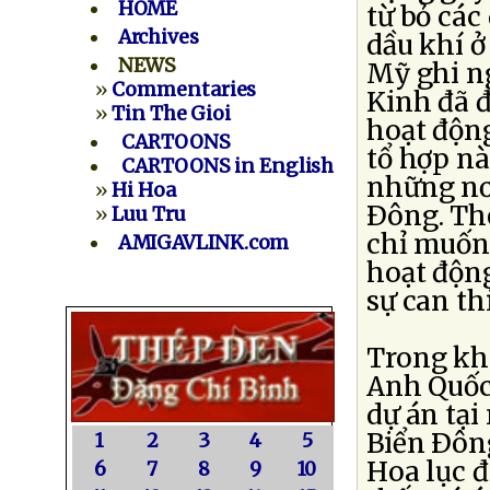
HOME
từ bỏ các
Archives
dầu khí ở
NEWS
Mỹ ghi n
»
Commentaries
Kinh đã 
»
Tin The Gioi
hoạt động
CARTOONS
tổ hợp n
CARTOONS in English
những nơ
»
Hi Hoa
Ðông. The
»
Luu Tru
chỉ muốn 
AMIGAVLINK.com
hoạt độn
sự can t
Trong kh
Anh Quốc 
dự án tại
Biển Ðôn
1
2
3
4
5
Hoa lục đ
6
7
8
9
10