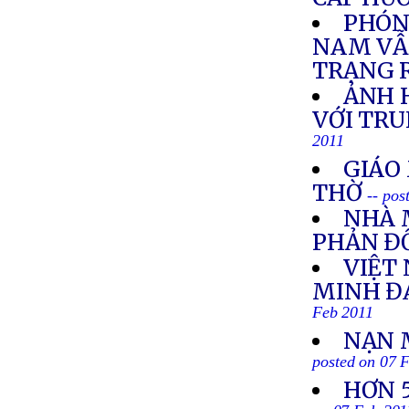
PHÓNG
NAM VẪ
TRẠNG R
ẢNH H
VỚI TR
2011
GIÁO
THỜ
-- pos
NHÀ 
PHẢN Đ
VIỆT
MINH Đ
Feb 2011
NẠN 
posted on 07 
HƠN 5