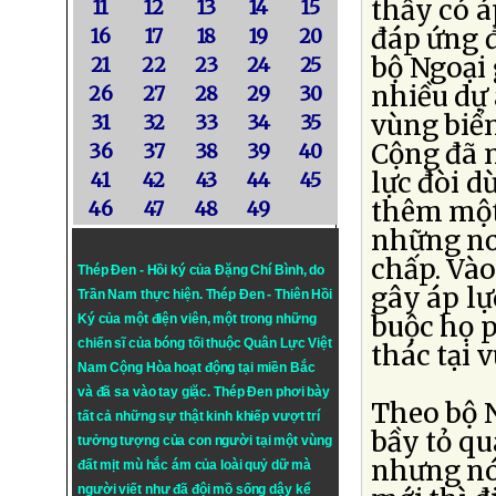
thấy có á
11
12
13
14
15
đáp ứng đ
16
17
18
19
20
bộ Ngoại 
21
22
23
24
25
nhiều dự
26
27
28
29
30
vùng biể
31
32
33
34
35
Cộng đã 
36
37
38
39
40
lực đòi d
41
42
43
44
45
thêm một 
46
47
48
49
những nơ
chấp. Và
Thép Đen - Hồi ký của Đặng Chí Bình
, do
gây áp lự
Trần Nam thực hiện.
Thép Đen
- Thiên Hồi
buộc họ 
Ký của một điện viên, một trong những
chiến sĩ của bóng tối thuộc Quân Lực Việt
thác tại 
Nam Cộng Hòa hoạt động tại miền Bắc
và đã sa vào tay giặc. Thép Đen phơi bày
Theo bộ 
tất cả những sự thật kinh khiếp vượt trí
bầy tỏ qu
tưởng tượng của con người tại một vùng
nhưng nói
đất mịt mù hắc ám của loài quỷ dữ mà
người viết như đã đội mồ sống dậy kể