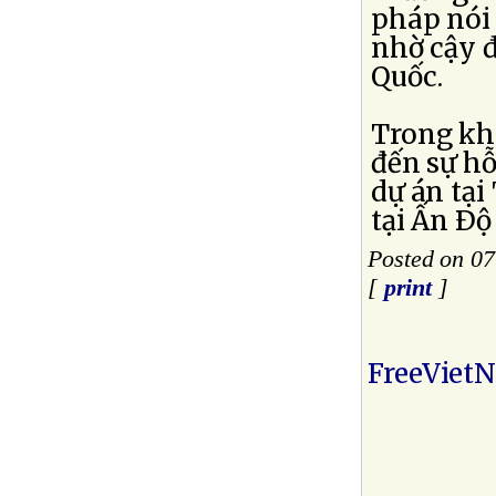
pháp nói
nhờ cậy 
Quốc.
Trong khi
đến sự hỗ
dự án tại
tại Ấn Ðộ
Posted on 07
[
print
]
FreeViet