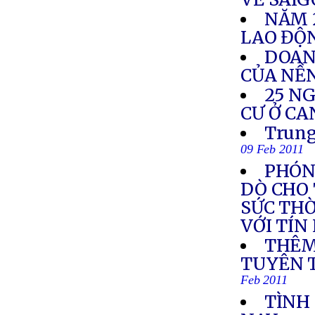
NĂM 2
LAO ĐỘ
DOAN
CỦA NỀN
25 N
CƯ Ở C
Trung
09 Feb 2011
PHÓN
DÒ CHO
SỨC THỜ
VỚI TÍ
THÊM
TUYÊN 
Feb 2011
TÌNH 