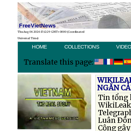
FreeVietNews
Thu Aug 06 2026 17:12:29 GMT+0000 (Coordinated
Universal Time)
HOME
COLLECTIONS
VIDE
Translate this page:
WIKILEAK
NGĂN CẢ
Tin tổng
WikiLeak
Telegrap
Luân Ðôn 
Cộng gây