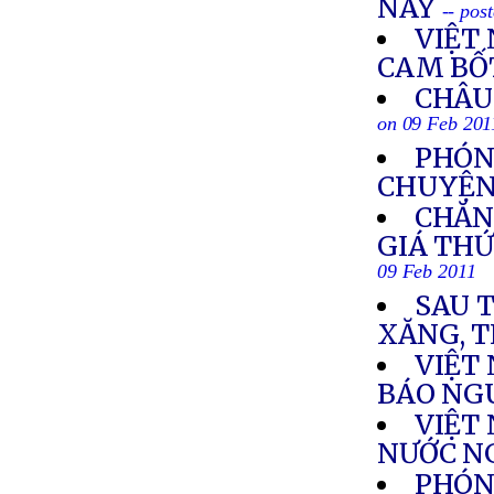
NAY
-- pos
VIỆT
CAM BỐT
CHÂU 
on 09 Feb 201
PHÓN
CHUYỆN 
CHĂN
GIÁ THỨ
09 Feb 2011
SAU T
XĂNG, T
VIỆT
BÁO NG
VIỆT
NƯỚC N
PHÓNG