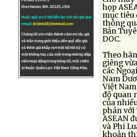
PO Box 255-571
họp ASEA
Dorchester, MA. 02125, USA
mục tiêu 
Hoặc quý vị có thể liên lạc với tác giả qua
thông qu
email:
dcbinh38@hotmail.com
Bản Tuyê
Chúng tôi xin chân thành cám ơn tác giả
DOC.
và trân trọng giới thiệu đến quý độc giả
và thính giả khắp nơi một bộ hồi ký có
Theo hãn
một không hai, của một trong những điệp
giêng vừa
viên hoạt động trong bóng tối, một chiến
sĩ thuộc Quân Lực Việt Nam Cộng Hòa.
các Ngoạ
Nam Dươn
Việt Nam,
độ quan n
của nhiề
phán với
ASEAN đư
và Phi L
khoản th