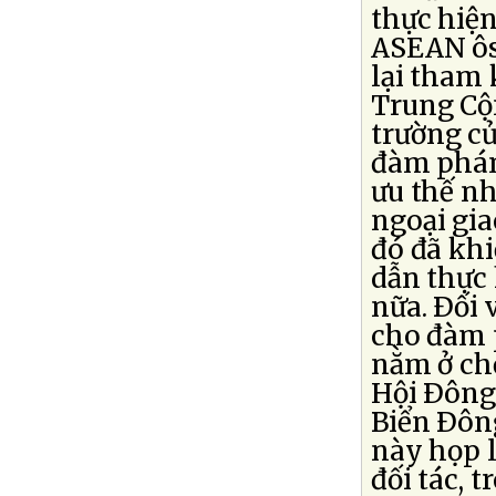
thực hiệ
ASEAN ôsẽ
lại tham 
Trung Cộn
trường c
đàm phán
ưu thế n
ngoại gia
đó đã kh
dẫn thực 
nữa. Ðối 
cho đàm 
nằm ở ch
Hội Ðông
Biển Ðôn
này họp l
đối tác, 