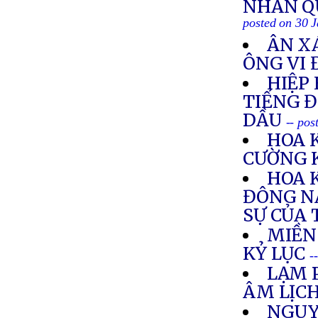
NHÂN Q
posted on 30 
ÂN XÁ
ÔNG VI 
HIỆP
TIẾNG Đ
DẦU
-- pos
HOA 
CƯỜNG 
HOA 
ĐÔNG N
SỰ CỦA
MIỀN
KỶ LỤC
-
LẠM 
ÂM LỊC
NGUY