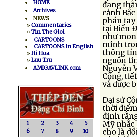
HOME
đang thắn
Archives
cảnh Bắc
NEWS
phán tay 
»
Commentaries
tại Biển
»
Tin The Gioi
như mong
CARTOONS
minh tro
CARTOONS in English
thông tín
»
Hi Hoa
nguồn ti
»
Luu Tru
Nguyễn V
AMIGAVLINK.com
Cộng, tiế
và được b
Ðại sứ Cộ
thời điểm
định rằng
Mỹ nhắc 
1
2
3
4
5
cho là dồ
6
7
8
9
10