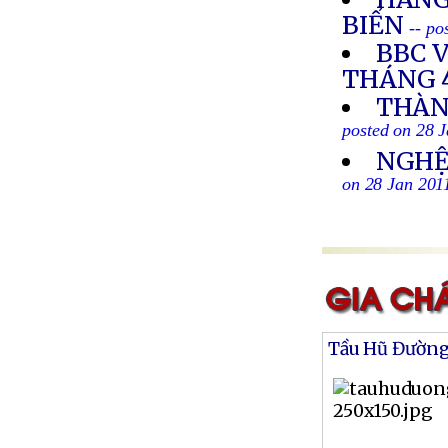
BIỂN
-- po
BBC 
THÁNG 4
THÀN
posted on 28 
NGHỆ 
on 28 Jan 201
Tầu Hũ Đườn