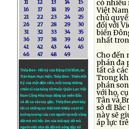
có nhiều
11
12
13
14
15
Việt Nam
16
17
18
19
20
chủ quyề
21
22
23
24
25
đối với V
26
27
28
29
30
biển Ðôn
31
32
33
34
35
nhất tron
36
37
38
39
40
41
42
43
44
45
Cho đến 
46
47
48
49
phán đa p
tất cả cá
Thép Đen - Hồi ký của Đặng Chí Bình
, do
Trong khi
Trần Nam thực hiện.
Thép Đen
- Thiên Hồi
phán son
Ký của một điện viên, một trong những
chiến sĩ của bóng tối thuộc Quân Lực Việt
với họ, c
Nam Cộng Hòa hoạt động tại miền Bắc
Tân và Br
và đã sa vào tay giặc. Thép Đen phơi bày
sở dĩ Bắc
tất cả những sự thật kinh khiếp vượt trí
này sẽ g
tưởng tượng của con người tại một vùng
áp lực t
đất mịt mù hắc ám của loài quỷ dữ mà
người viết như đã đội mồ sống dậy kể