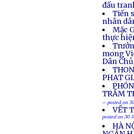
đấu tran
Tiến s
nhân dân
Mặc G
thực hiệ
Trưởn
mong Việ
Dân Chủ
THON
PHAT GI
PHÓNG
TRẦM TR
-- posted on 3
VẾT 
posted on 30 
HÀ N
NGÂN H