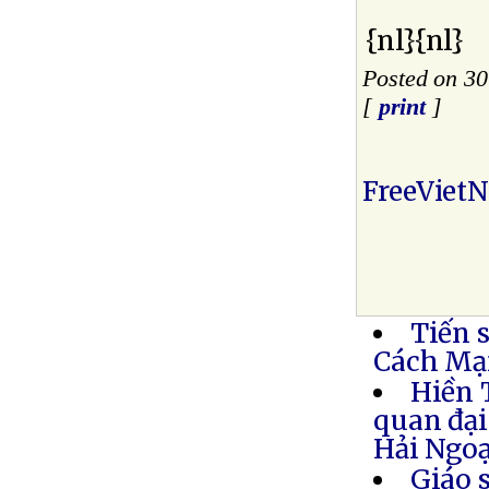
{nl}{nl}
Posted on 30
[
print
]
FreeViet
Tiến 
Cách Mạ
Hiền 
quan đại
Hải Ngoạ
Giáo 