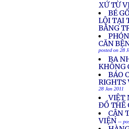
XỨ TỪ 
BÉ G
LỘI TẠI
BĂNG T
PHÓN
CĂN BỆN
posted on 28 
BA N
KHÔNG 
BÁO 
RIGHTS 
28 Jan 2011
VIỆT
ĐỒ THẾ 
CẬN 
VIỆN
-- po
HÀNG