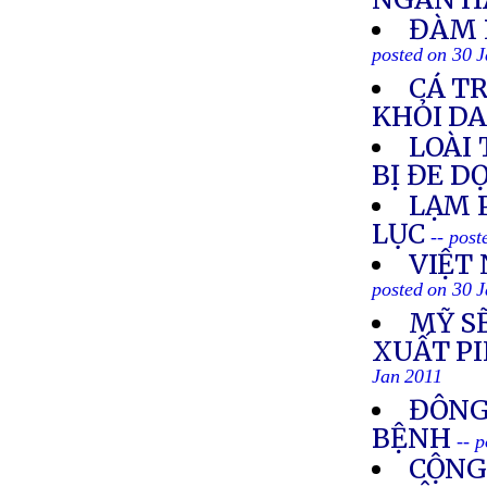
ĐÀM 
posted on 30 
CÁ T
KHỎI D
LOÀI
BỊ ĐE D
LẠM 
LỤC
-- pos
VIỆT
posted on 30 
MỸ S
XUẤT PI
Jan 2011
ĐÔNG
BỆNH
-- 
CỘNG