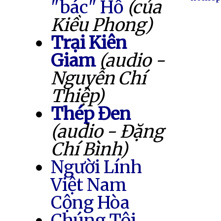
"bác" Hồ
(của
Kiều Phong)
Trại Kiên
Giam
(audio -
Nguyễn Chí
Thiệp)
Thép Đen
(audio - Đặng
Chí Bình)
Người Lính
Việt Nam
Cộng Hòa
Chúng Tôi