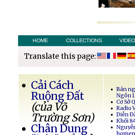
HOME
COLLECTIONS
VIDE
Translate this page:
Cải Cách
Bán ng
Ruộng Đất
Ngôn 
Cơ Sở 
(của Võ
Radio 
Trường Sơn)
Diễn Đ
Khối 8
Chân Dung
Nguyễ
homep