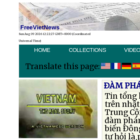
FreeVietNews
Sun Aug 09 2026 12:22:27 GMT+0000 (Coordinated
Universal Time)
HOME
COLLECTIONS
VIDE
Translate this page:
ÐÀM PHÁ
Tin tổng
trên nhậ
Trung Cộ
đàm phán
biển Ðôn
tự hỏi l