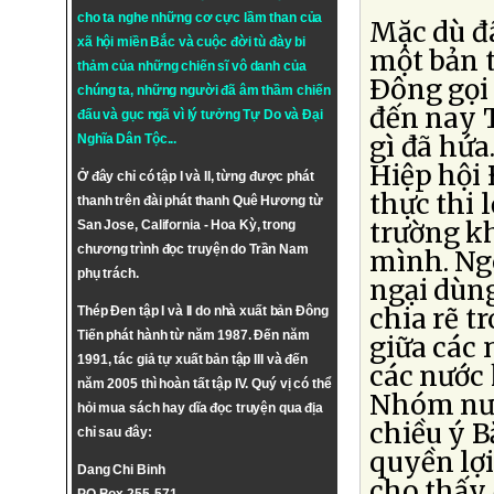
cho ta nghe những cơ cực lầm than của
Mặc dù đ
xã hội miền Bắc và cuộc đời tù đày bi
một bản t
thảm của những chiến sĩ vô danh của
Ðông gọi 
chúng ta, những người đã âm thầm chiến
đến nay 
đấu và gục ngã vì lý tưởng
Tự Do
và
Đại
gì đã hứa
Nghĩa Dân Tộc
...
Hiệp hội
Ở đây chỉ có tập I và II, từng được phát
thực thi 
thanh trên đài phát thanh Quê Hương từ
trường k
San Jose, California - Hoa Kỳ, trong
chương trình đọc truyện do Trần Nam
mình. Ng
phụ trách.
ngại dùng
chia rẽ t
Thép Đen tập I và II do nhà xuất bản Đông
Tiến phát hành từ năm 1987. Đến năm
giữa các 
1991, tác giả tự xuất bản tập III và đến
các nước 
năm 2005 thì hoàn tất tập IV. Quý vị có thể
Nhóm nướ
hỏi mua sách hay dĩa đọc truyện qua địa
chiều ý 
chỉ sau đây:
quyền lợi
Dang Chi Binh
cho thấy 