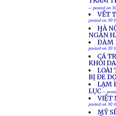
TRẦM TR
-- posted on 3
VẾT 
posted on 30 
HÀ N
NGÂN H
ĐÀM 
posted on 30 
CÁ T
KHỎI D
LOÀI
BỊ ĐE D
LẠM 
LỤC
-- pos
VIỆT
posted on 30 
MỸ S