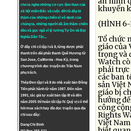
an ninh q
cho ta nghe những cơ cực lầm than của
khuyến k
xã hội miền Bắc và cuộc đời tù đày bi
thảm của những chiến sĩ vô danh của
(HÌNH 6-
chúng ta, những người đã âm thầm chiến
đấu và gục ngã vì lý tưởng
Tự Do
và
Đại
Tổ chức n
Nghĩa Dân Tộc
...
giáo của
Ở đây chỉ có tập I và II, từng được phát
trọng và
thanh trên đài phát thanh Quê Hương từ
Watch cò
San Jose, California - Hoa Kỳ, trong
chương trình đọc truyện do Trần Nam
phải trực
phụ trách.
các ban t
sản Việt
Thép Đen tập I và II do nhà xuất bản Đông
Tiến phát hành từ năm 1987. Đến năm
giáo bị ch
1991, tác giả tự xuất bản tập III và đến
hưởng đến
năm 2005 thì hoàn tất tập IV. Quý vị có thể
công cộn
hỏi mua sách hay dĩa đọc truyện qua địa
Rights Wa
chỉ sau đây:
Việt Nam 
Dang Chi Binh
biệt quan