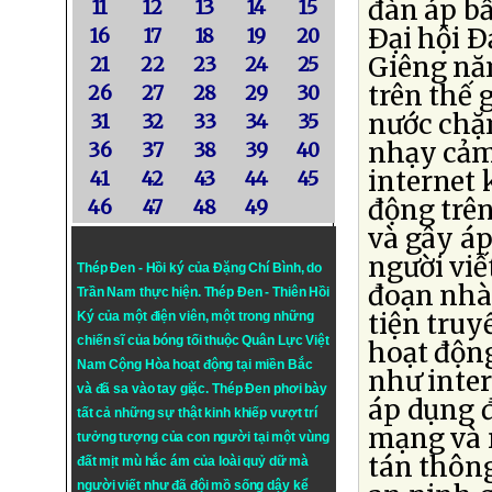
đàn áp bấ
11
12
13
14
15
Ðại hội Ð
16
17
18
19
20
Giêng nă
21
22
23
24
25
trên thế 
26
27
28
29
30
nước chặn
31
32
33
34
35
nhạy cảm 
36
37
38
39
40
internet 
41
42
43
44
45
động trê
46
47
48
49
và gây áp
người viế
Thép Đen - Hồi ký của Đặng Chí Bình
, do
đoạn nhà
Trần Nam thực hiện.
Thép Đen
- Thiên Hồi
tiện truy
Ký của một điện viên, một trong những
chiến sĩ của bóng tối thuộc Quân Lực Việt
hoạt động
Nam Cộng Hòa hoạt động tại miền Bắc
như inter
và đã sa vào tay giặc. Thép Đen phơi bày
áp dụng đ
tất cả những sự thật kinh khiếp vượt trí
mạng và 
tưởng tượng của con người tại một vùng
tán thông
đất mịt mù hắc ám của loài quỷ dữ mà
người viết như đã đội mồ sống dậy kể