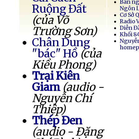
Bán ng
Ruộng Đất
Ngôn 
Cơ Sở 
(của Võ
Radio 
Trường Sơn)
Diễn Đ
Khối 8
Chân Dung
Nguyễ
homep
"bác" Hồ
(của
Kiều Phong)
Trại Kiên
Giam
(audio -
Nguyễn Chí
Thiệp)
Thép Đen
(audio - Đặng