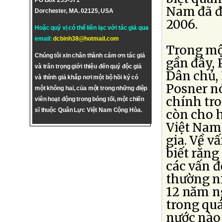
PO Box 255-571
Nam đã đ
Dorchester, MA. 02125, USA
2006.
Hoặc quý vị có thể liên lạc với tác giả qua
email:
dcbinh38@hotmail.com
Trong mộ
Chúng tôi xin chân thành cám ơn tác giả
gần đây, 
và trân trọng giới thiệu đến quý độc giả
Dân chủ,
và thính giả khắp nơi một bộ hồi ký có
Posner n
một không hai, của một trong những điệp
chính tr
viên hoạt động trong bóng tối, một chiến
sĩ thuộc Quân Lực Việt Nam Cộng Hòa.
còn cho h
Việt Nam 
gia. Về v
biết rằng
các vấn đ
thường n
12 năm n
trong quá
nước nào 