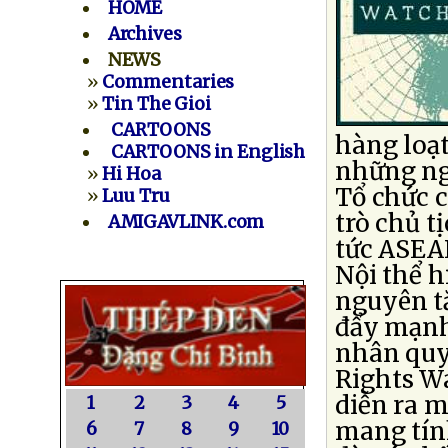
HOME
Archives
NEWS
»
Commentaries
»
Tin The Gioi
CARTOONS
hàng loạt
CARTOONS in English
những ng
»
Hi Hoa
Tổ chức c
»
Luu Tru
trò chủ t
AMIGAVLINK.com
tức ASEA
Nội thể h
nguyên t
đẩy mạnh
nhân quy
Rights W
diễn ra m
1
2
3
4
5
mang tính
6
7
8
9
10