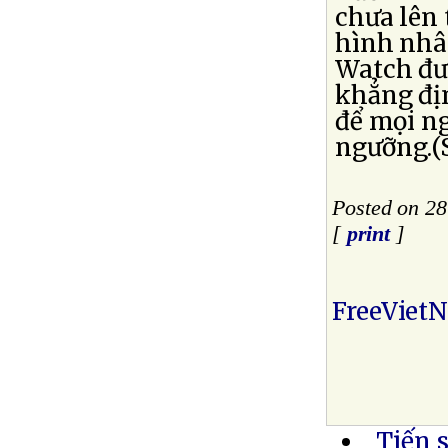
chưa lên 
hình nhâ
Watch đưa
khẳng địn
để mọi ng
ngưỡng.(
Posted on 28
[
print
]
FreeViet
Tiến 