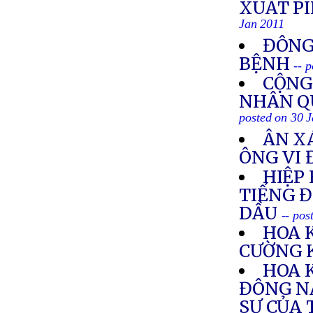
XUẤT PI
Jan 2011
ĐÔNG
BỆNH
-- 
CỘNG
NHÂN Q
posted on 30 
ÂN XÁ
ÔNG VI 
HIỆP
TIẾNG Đ
DẦU
-- pos
HOA 
CƯỜNG 
HOA 
ĐÔNG N
SỰ CỦA