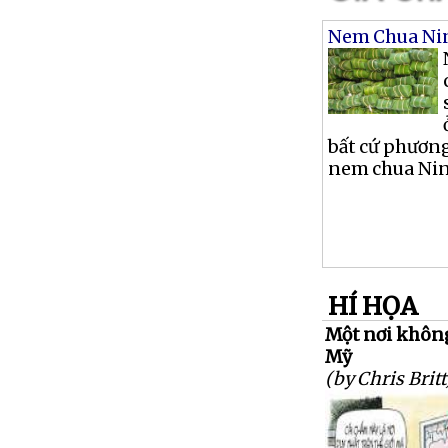
Nem Chua Ni
bất cứ phương
nem chua Nin
HÍ HỌA
Một nơi khôn
Mỹ
(by Chris Britt