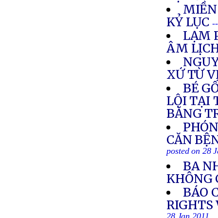
MIỀN
KỶ LỤC
-
LẠM 
ÂM LỊC
NGUY
XỨ TỪ 
BÉ G
LỘI TẠI
BĂNG T
PHÓN
CĂN BỆN
posted on 28 
BA N
KHÔNG 
BÁO 
RIGHTS 