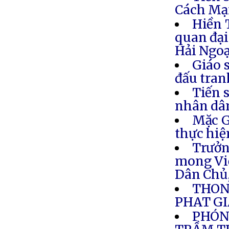
Cách Mạ
Hiền 
quan đại
Hải Ngoạ
Giáo 
đấu tran
Tiến s
nhân dân
Mặc G
thực hiệ
Trưởn
mong Việ
Dân Chủ
THON
PHAT GI
PHÓNG