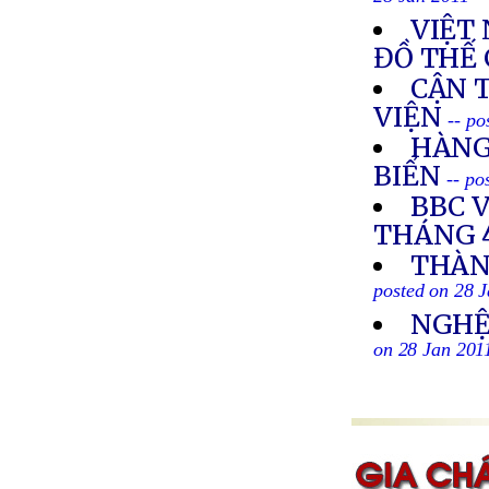
28 Jan 2011
VIỆT
ĐỒ THẾ 
CẬN 
VIỆN
-- po
HÀNG
BIỂN
-- po
BBC 
THÁNG 4
THÀN
posted on 28 
NGHỆ 
on 28 Jan 201