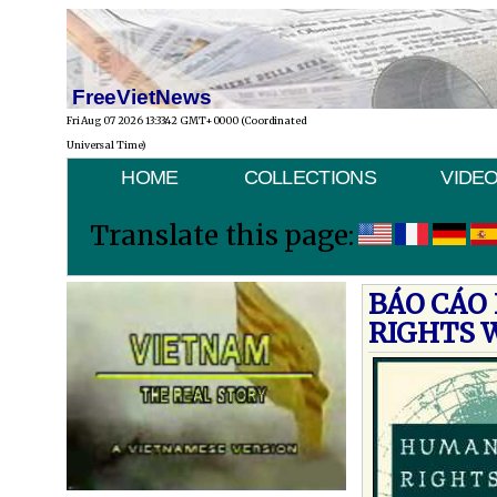
FreeVietNews
Fri Aug 07 2026 13:33:42 GMT+0000 (Coordinated
Universal Time)
HOME
COLLECTIONS
VIDE
Translate this page:
BÁO CÁO
RIGHTS 