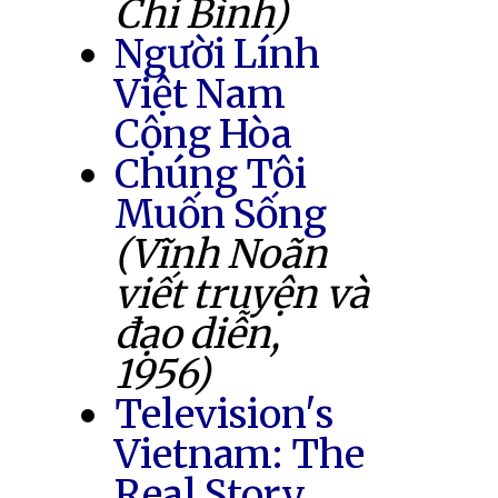
Chí Bình)
Người Lính
Việt Nam
Cộng Hòa
Chúng Tôi
Muốn Sống
(Vĩnh Noãn
viết truyện và
đạo diễn,
1956)
Television's
Vietnam: The
Real Story