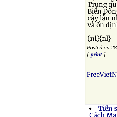
Trung qu
Biển Ðông
cậy lẫn n
và ổn đị
{nl}{nl}
Posted on 28
[
print
]
FreeViet
Tiến 
Cách Mạ