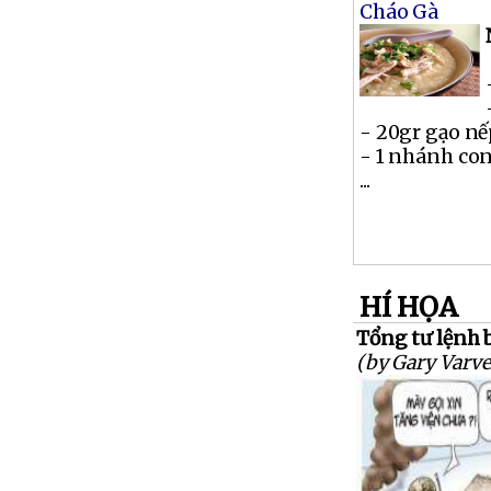
Cháo Gà
- 20gr gạo n
- 1 nhánh co
...
HÍ HỌA
Tổng tư lệnh b
(by Gary Varve