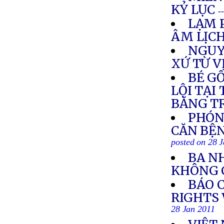
KỶ LỤC
-
LẠM 
ÂM LỊC
NGUY
XỨ TỪ 
BÉ G
LỘI TẠI
BĂNG T
PHÓN
CĂN BỆN
posted on 28 
BA N
KHÔNG 
BÁO 
RIGHTS 
28 Jan 2011