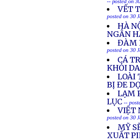
-- posted on 3
VẾT 
posted on 30 
HÀ N
NGÂN H
ĐÀM 
posted on 30 
CÁ T
KHỎI D
LOÀI
BỊ ĐE D
LẠM 
LỤC
-- pos
VIỆT
posted on 30 
MỸ S
XUẤT PI