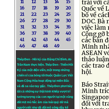
trái với 
11
12
13
14
15
Quốc về 
16
17
18
19
20
bố về các
21
22
23
24
25
DOC. Bà 
26
27
28
29
30
việc làm
31
32
33
34
35
Cộng gỡ b
36
37
38
39
40
các bản đ
41
42
43
44
45
Minh nhâ
46
47
48
49
ASEAN vớ
thảo luận
Thép Đen - Hồi ký của Đặng Chí Bình
, do
các trao 
Trần Nam thực hiện.
Thép Đen
- Thiên Hồi
hội.
Ký của một điện viên, một trong những
chiến sĩ của bóng tối thuộc Quân Lực Việt
Nam Cộng Hòa hoạt động tại miền Bắc
Báo Strai
và đã sa vào tay giặc. Thép Đen phơi bày
Minh tríc
tất cả những sự thật kinh khiếp vượt trí
Singapor
tưởng tượng của con người tại một vùng
đối với t
đất mịt mù hắc ám của loài quỷ dữ mà
người viết như đã đội mồ sống dậy kể