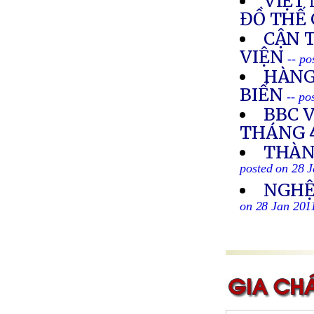
VIỆT
ĐỒ THẾ 
CẬN 
VIỆN
-- po
HÀNG
BIỂN
-- po
BBC 
THÁNG 4
THÀN
posted on 28 
NGHỆ 
on 28 Jan 201