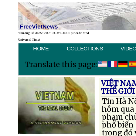
FreeVietNews
Thu Aug 06 2026 19:05:50 GMT+0000 (Coordinated
Universal Time)
HOME
COLLECTIONS
VIDE
Translate this page:
VIỆT NA
THẾ GIỚI
Tin Hà N
hôm qua l
phạm chủ
phổ biến 
trong đó