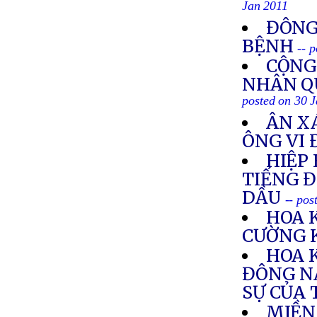
Jan 2011
ĐÔNG
BỆNH
-- 
CỘNG
NHÂN Q
posted on 30 
ÂN XÁ
ÔNG VI 
HIỆP
TIẾNG Đ
DẦU
-- pos
HOA 
CƯỜNG 
HOA 
ĐÔNG N
SỰ CỦA
MIỀN