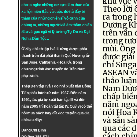
khu vực v
cho ta nghe những cơ cực lầm than của
Theo lời 
xã hội miền Bắc và cuộc đời tù đày bi
ra trong 
thảm của những chiến sĩ vô danh của
Dương Khi
chúng ta, những người đã âm thầm chiến
trên vấn 
đấu và gục ngã vì lý tưởng
Tự Do
và
Đại
trong tươ
Nghĩa Dân Tộc
...
mùi. Ông 
Ở đây chỉ có tập I và II, từng được phát
được giải
thanh trên đài phát thanh Quê Hương từ
chí Singa
San Jose, California - Hoa Kỳ, trong
chương trình đọc truyện do Trần Nam
ASEAN và
phụ trách.
thảo luận 
Nam Dươn
Thép Đen tập I và II do nhà xuất bản Đông
Tiến phát hành từ năm 1987. Đến năm
chấp biển
1991, tác giả tự xuất bản tập III và đến
năm ngoái
năm 2005 thì hoàn tất tập IV. Quý vị có thể
nói Hoa K
hỏi mua sách hay dĩa đọc truyện qua địa
và sẵn sà
chỉ sau đây:
qua các 
Dang Chi Binh
cách chí