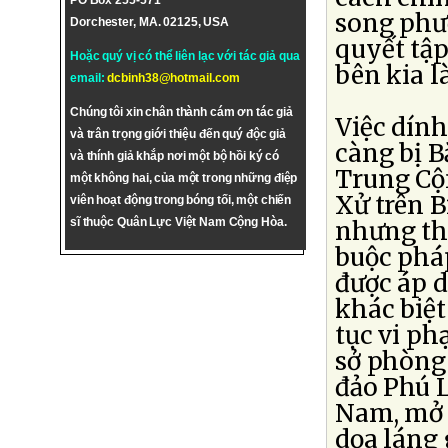
PO Box 255-571
song phư
Dorchester, MA. 02125, USA
quyết tập
Hoặc quý vị có thể liên lạc với tác giả qua
bên kia l
email:
dcbinh38@hotmail.com
Chúng tôi xin chân thành cám ơn tác giả
Việc dính
và trân trọng giới thiệu đến quý độc giả
càng bị B
và thính giả khắp nơi một bộ hồi ký có
Trung Cộ
một không hai, của một trong những điệp
Xử trên B
viên hoạt động trong bóng tối, một chiến
sĩ thuộc Quân Lực Việt Nam Cộng Hòa.
nhưng th
buộc pháp
được áp 
khác biệt
tục vi ph
sở phòng 
đảo Phú 
Nam, mở c
dọa láng 