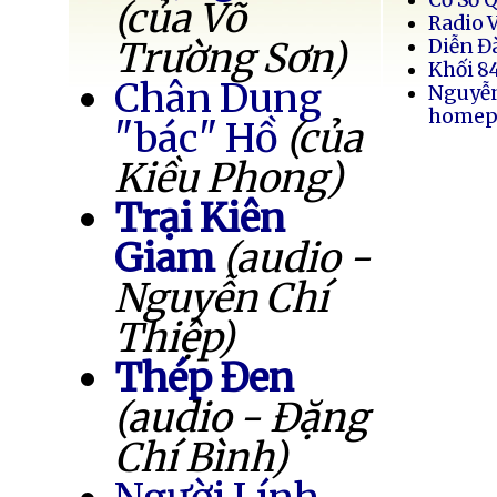
(của Võ
Radio 
Trường Sơn)
Diễn Đ
Khối 8
Chân Dung
Nguyễ
homep
"bác" Hồ
(của
Kiều Phong)
Trại Kiên
Giam
(audio -
Nguyễn Chí
Thiệp)
Thép Đen
(audio - Đặng
Chí Bình)