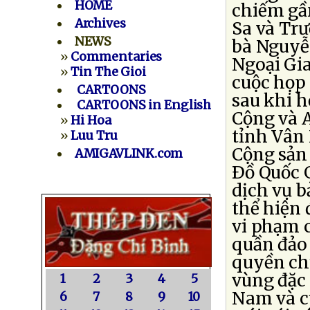
HOME
chiếm gầ
Archives
Sa và Trư
NEWS
bà Nguyễ
»
Commentaries
Ngoại Gi
»
Tin The Gioi
cuộc họp
CARTOONS
sau khi h
CARTOONS in English
Cộng và 
»
Hi Hoa
tỉnh Vân
»
Luu Tru
Cộng sản
AMIGAVLINK.com
Ðồ Quốc 
dịch vụ b
thể hiện 
vi phạm c
quần đảo
quyền ch
vùng đặc 
1
2
3
4
5
Nam và c
6
7
8
9
10