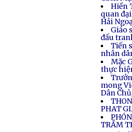
Hiền 
quan đại
Hải Ngoạ
Giáo 
đấu tran
Tiến s
nhân dân
Mặc G
thực hiệ
Trưởn
mong Việ
Dân Chủ
THON
PHAT GI
PHÓNG
TRẦM TR