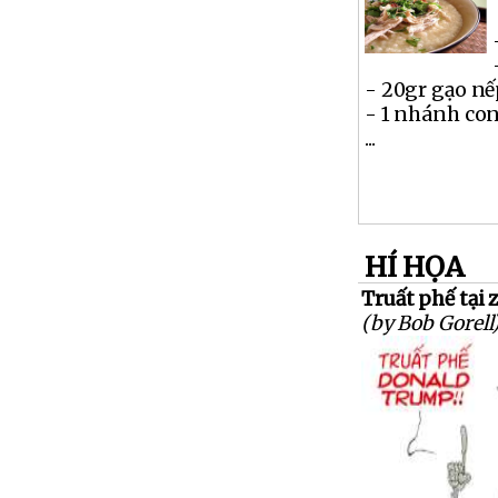
- 20gr gạo n
- 1 nhánh co
...
HÍ HỌA
Truất phế tại zì
(by Bob Gorell