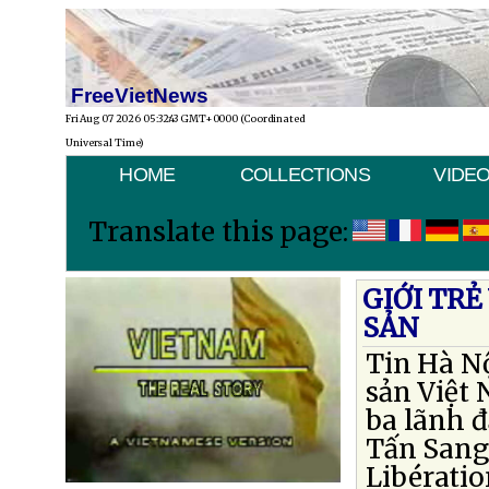
FreeVietNews
Fri Aug 07 2026 05:32:43 GMT+0000 (Coordinated
Universal Time)
HOME
COLLECTIONS
VIDE
Translate this page:
GIỚI TRẺ
SẢN
Tin Hà Nộ
sản Việt 
ba lãnh 
Tấn Sang
Libératio