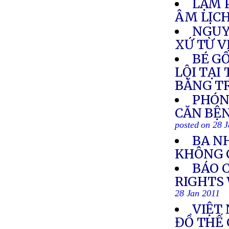
LẠM 
ÂM LỊC
NGUY
XỨ TỪ 
BÉ G
LỘI TẠI
BĂNG T
PHÓN
CĂN BỆN
posted on 28 
BA N
KHÔNG 
BÁO 
RIGHTS 
28 Jan 2011
VIỆT
ĐỒ THẾ 