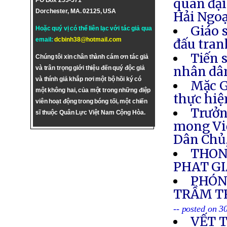
quan đại
PO Box 255-571
Dorchester, MA. 02125, USA
Hải Ngoạ
Giáo 
Hoặc quý vị có thể liên lạc với tác giả qua
email:
dcbinh38@hotmail.com
đấu tran
Tiến s
Chúng tôi xin chân thành cám ơn tác giả
nhân dân
và trân trọng giới thiệu đến quý độc giả
và thính giả khắp nơi một bộ hồi ký có
Mặc G
một không hai, của một trong những điệp
thực hiệ
viên hoạt động trong bóng tối, một chiến
Trưởn
sĩ thuộc Quân Lực Việt Nam Cộng Hòa.
mong Việ
Dân Chủ
THON
PHAT GI
PHÓNG
TRẦM TR
-- posted on 3
VẾT 