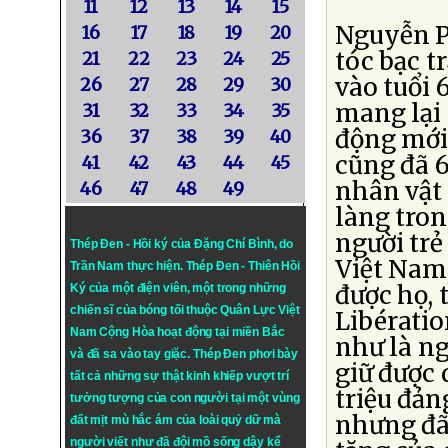
11
12
13
14
15
Nguyễn P
16
17
18
19
20
tóc bạc t
21
22
23
24
25
vào tuổi 
26
27
28
29
30
mang lại
31
32
33
34
35
động mới
36
37
38
39
40
cũng đã 6
41
42
43
44
45
nhân vật
46
47
48
49
làng tro
người trẻ
Thép Đen - Hồi ký của Đặng Chí Bình
, do
Việt Nam
Trần Nam thực hiện.
Thép Đen
- Thiên Hồi
được họ, 
Ký của một điện viên, một trong những
chiến sĩ của bóng tối thuộc Quân Lực Việt
Libératio
Nam Cộng Hòa hoạt động tại miền Bắc
như là ng
và đã sa vào tay giặc. Thép Đen phơi bày
giữ được 
tất cả những sự thật kinh khiếp vượt trí
triệu đản
tưởng tượng của con người tại một vùng
nhưng đã 
đất mịt mù hắc ám của loài quỷ dữ mà
người viết như đã đội mồ sống dậy kể