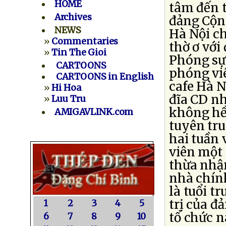
HOME
tâm đến t
Archives
đảng Cộng
NEWS
Hà Nội ch
»
Commentaries
thờ ơ vớ
»
Tin The Gioi
Phóng sự
CARTOONS
phóng viê
CARTOONS in English
cafe Hà N
»
Hi Hoa
đĩa CD nh
»
Luu Tru
không hề 
AMIGAVLINK.com
tuyên tru
hai tuần 
viên một 
thừa nhận
nhà chính
là tuổi t
trị của đ
1
2
3
4
5
tổ chức n
6
7
8
9
10