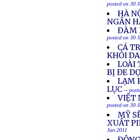
posted on 30 
HÀ N
NGÂN H
ĐÀM 
posted on 30 
CÁ T
KHỎI D
LOÀI
BỊ ĐE D
LẠM 
LỤC
-- pos
VIỆT
posted on 30 
MỸ S
XUẤT PI
Jan 2011
ĐÔNG