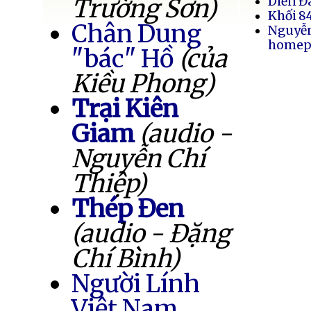
Trường Sơn)
Diễn Đ
Khối 8
Chân Dung
Nguyễ
homep
"bác" Hồ
(của
Kiều Phong)
Trại Kiên
Giam
(audio -
Nguyễn Chí
Thiệp)
Thép Đen
(audio - Đặng
Chí Bình)
Người Lính
Việt Nam