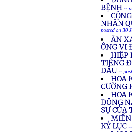
BỆNH
-- 
CỘNG
NHÂN Q
posted on 30 
ÂN XÁ
ÔNG VI 
HIỆP
TIẾNG Đ
DẦU
-- pos
HOA 
CƯỜNG 
HOA 
ĐÔNG N
SỰ CỦA
MIỀN
KỶ LỤC
-