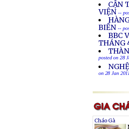
CẬN 
VIỆN
-- po
HÀNG
BIỂN
-- po
BBC 
THÁNG 4
THÀN
posted on 28 
NGHỆ 
on 28 Jan 201
Cháo Gà