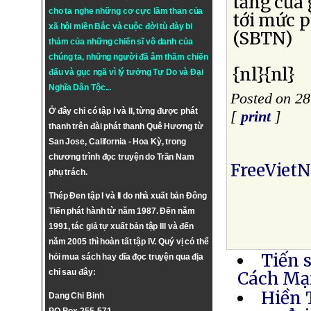
tăng của 
cho ta nghe những cơ cực lầm than của
tới mức p
xã hội miền Bắc và cuộc đời tù đày bi
(SBTN)
thảm của những chiến sĩ vô danh của
chúng ta, những người đã âm thầm chiến
{nl}{nl}
đấu và gục ngã vì lý tưởng
Tự Do
và
Đại
Nghĩa Dân Tộc
...
Posted on 28
Ở đây chỉ có tập I và II, từng được phát
[
print
]
thanh trên đài phát thanh Quê Hương từ
San Jose, California - Hoa Kỳ, trong
chương trình đọc truyện do Trần Nam
FreeViet
phụ trách.
Thép Đen tập I và II do nhà xuất bản Đông
Tiến phát hành từ năm 1987. Đến năm
1991, tác giả tự xuất bản tập III và đến
năm 2005 thì hoàn tất tập IV. Quý vị có thể
Tiến 
hỏi mua sách hay dĩa đọc truyện qua địa
chỉ sau đây:
Cách Mạ
Hiền 
Dang Chi Binh