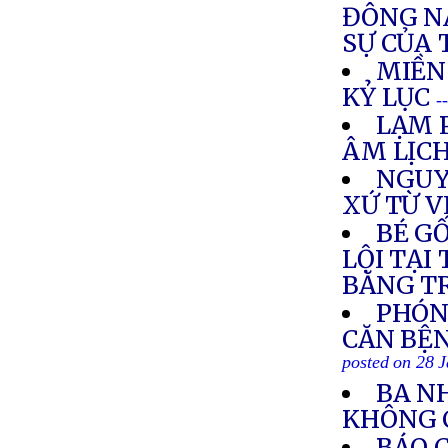
ĐÔNG N
SỰ CỦA
MIỀN
KỶ LỤC
-
LẠM 
ÂM LỊC
NGUY
XỨ TỪ 
BÉ G
LỘI TẠI
BĂNG T
PHÓN
CĂN BỆN
posted on 28 
BA N
KHÔNG 
BÁO 