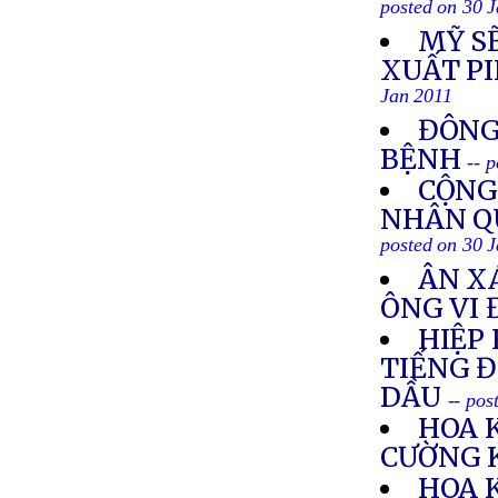
posted on 30 
MỸ S
XUẤT PI
Jan 2011
ĐÔNG
BỆNH
-- 
CỘNG
NHÂN Q
posted on 30 
ÂN XÁ
ÔNG VI 
HIỆP
TIẾNG Đ
DẦU
-- pos
HOA 
CƯỜNG 
HOA 