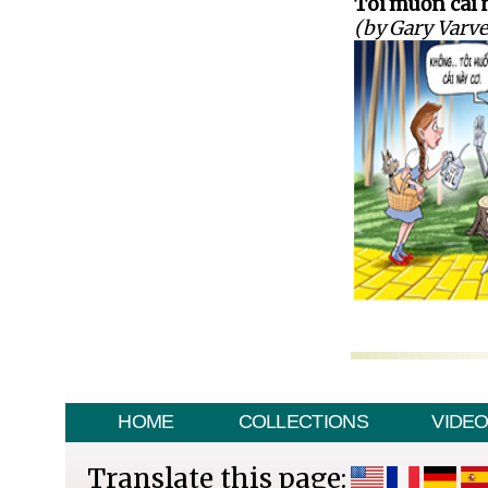
Tôi muốn cái 
(by Gary Varve
HOME
COLLECTIONS
VIDE
Translate this page: