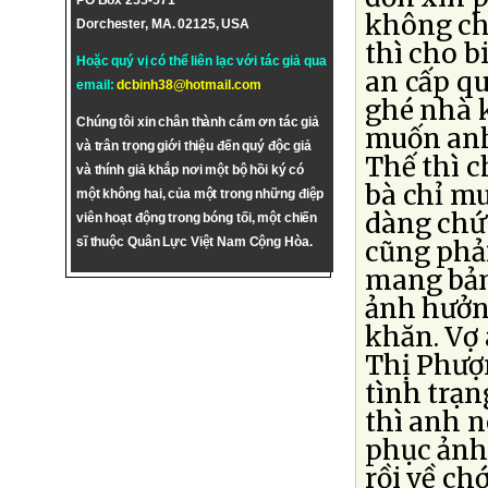
PO Box 255-571
không ch
Dorchester, MA. 02125, USA
thì cho b
Hoặc quý vị có thể liên lạc với tác giả qua
an cấp q
email:
dcbinh38@hotmail.com
ghé nhà 
Chúng tôi xin chân thành cám ơn tác giả
muốn anh
và trân trọng giới thiệu đến quý độc giả
Thế thì c
và thính giả khắp nơi một bộ hồi ký có
bà chỉ mu
một không hai, của một trong những điệp
dàng chứ 
viên hoạt động trong bóng tối, một chiến
sĩ thuộc Quân Lực Việt Nam Cộng Hòa.
cũng phải
mang bản 
ảnh hưởng
khăn. Vợ
Thị Phượn
tình trạn
thì anh n
phục ảnh
rồi về c