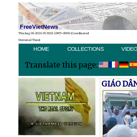
FreeVietNews
Thu Aug 06 2026 05:30:32 GMT+0000 (Coordinated
Universal Time)
HOME
COLLECTIONS
VIDE
Translate this page:
GIÁO DÂ