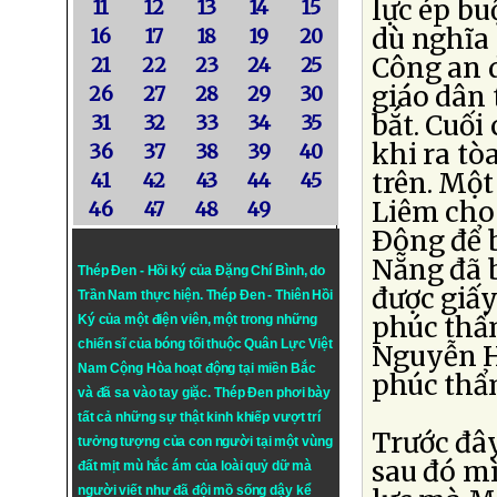
lực ép bu
11
12
13
14
15
dù nghĩa 
16
17
18
19
20
Công an 
21
22
23
24
25
giáo dân 
26
27
28
29
30
bắt. Cuối
31
32
33
34
35
khi ra tò
36
37
38
39
40
trên. Mộ
41
42
43
44
45
Liêm cho 
46
47
48
49
Ðông để 
Nẵng đã 
Thép Đen - Hồi ký của Đặng Chí Bình
, do
được giấy
Trần Nam thực hiện.
Thép Đen
- Thiên Hồi
phúc thẩm
Ký của một điện viên, một trong những
chiến sĩ của bóng tối thuộc Quân Lực Việt
Nguyễn H
Nam Cộng Hòa hoạt động tại miền Bắc
phúc thẩ
và đã sa vào tay giặc. Thép Đen phơi bày
tất cả những sự thật kinh khiếp vượt trí
Trước đâ
tưởng tượng của con người tại một vùng
sau đó mì
đất mịt mù hắc ám của loài quỷ dữ mà
người viết như đã đội mồ sống dậy kể