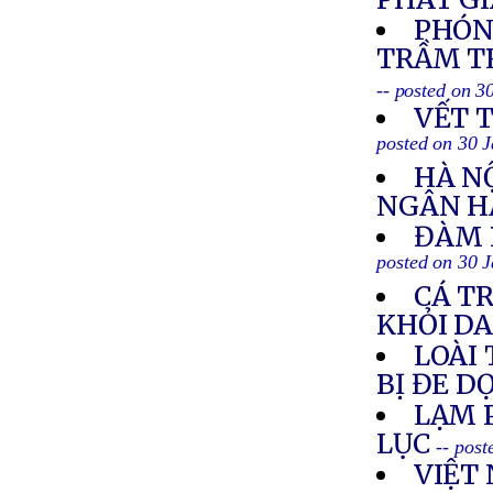
PHÓNG
TRẦM TR
-- posted on 3
VẾT 
posted on 30 
HÀ N
NGÂN H
ĐÀM 
posted on 30 
CÁ T
KHỎI D
LOÀI
BỊ ĐE D
LẠM 
LỤC
-- pos
VIỆT