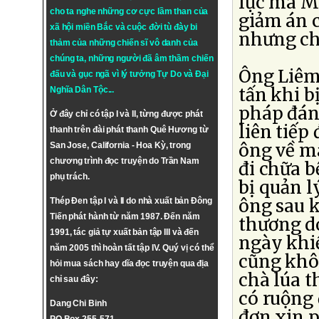
lực mà Mi
cho ta nghe những cơ cực lầm than của
giảm án 
xã hội miền Bắc và cuộc đời tù đày bi
nhưng ch
thảm của những chiến sĩ vô danh của
chúng ta, những người đã âm thầm chiến
Ông Liêm 
đấu và gục ngã vì lý tưởng
Tự Do
và
Đại
tấn khi b
Nghĩa Dân Tộc
...
pháp đán
Ở đây chỉ có tập I và II, từng được phát
liên tiếp
thanh trên đài phát thanh Quê Hương từ
ông về m
San Jose, California - Hoa Kỳ, trong
chương trình đọc truyện do Trần Nam
đi chữa 
phụ trách.
bị quản l
ông sau k
Thép Đen tập I và II do nhà xuất bản Đông
Tiến phát hành từ năm 1987. Đến năm
thương do
1991, tác giả tự xuất bản tập III và đến
ngày khiế
năm 2005 thì hoàn tất tập IV. Quý vị có thể
cũng khô
hỏi mua sách hay dĩa đọc truyện qua địa
chà lúa t
chỉ sau đây:
có ruộng 
Dang Chi Binh
đơn xin 