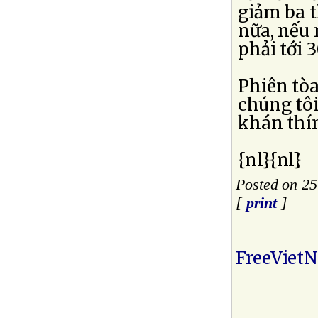
giảm ba t
nữa, nếu 
phải tới 
Phiên tòa
chúng tôi
khán thín
{nl}{nl}
Posted on 25
[
print
]
FreeViet