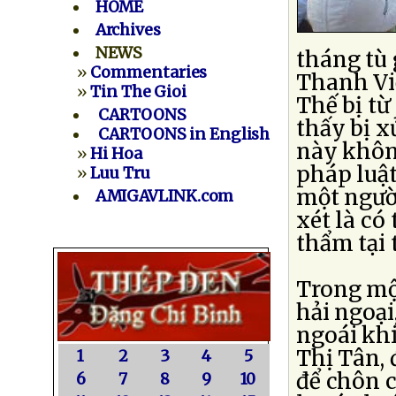
HOME
Archives
NEWS
tháng tù
»
Commentaries
Thanh Vi
»
Tin The Gioi
Thế bị từ
CARTOONS
thấy bị x
CARTOONS in English
này khôn
»
Hi Hoa
pháp luật
»
Luu Tru
một người
AMIGAVLINK.com
xét là có
thẩm tại 
Trong mộ
hải ngoại
ngoái khi
Thị Tân, 
1
2
3
4
5
để chôn c
6
7
8
9
10