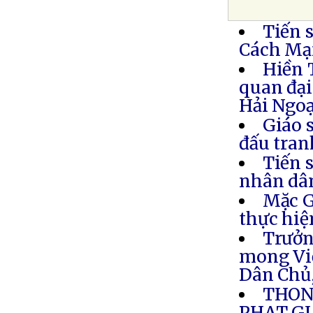
Tiến 
Cách Mạ
Hiền 
quan đại
Hải Ngoạ
Giáo 
đấu tran
Tiến s
nhân dân
Mặc G
thực hiệ
Trưởn
mong Việ
Dân Chủ
THON
PHAT GI