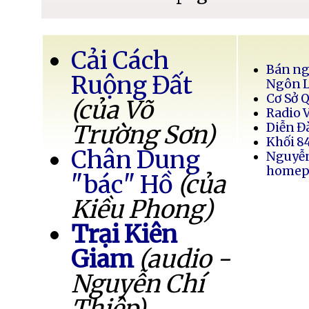
Cải Cách
Bán ng
Ruộng Đất
Ngôn 
Cơ Sở 
(của Võ
Radio 
Trường Sơn)
Diễn Đ
Khối 8
Chân Dung
Nguyễ
homep
"bác" Hồ
(của
Kiều Phong)
Trại Kiên
Giam
(audio -
Nguyễn Chí
Thiệp)