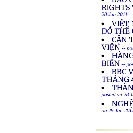
RIGHTS 
28 Jan 2011
VIỆT
ĐỒ THẾ 
CẬN 
VIỆN
-- po
HÀNG
BIỂN
-- po
BBC 
THÁNG 4
THÀN
posted on 28 
NGHỆ 
on 28 Jan 201