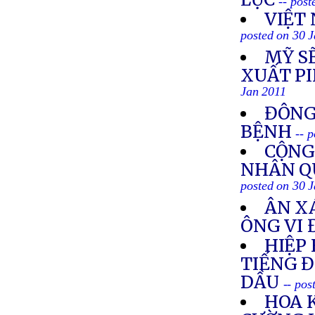
-- pos
VIỆT
posted on 30 
MỸ S
XUẤT PI
Jan 2011
ĐÔNG
BỆNH
-- 
CỘNG
NHÂN Q
posted on 30 
ÂN XÁ
ÔNG VI 
HIỆP
TIẾNG Đ
DẦU
-- pos
HOA 