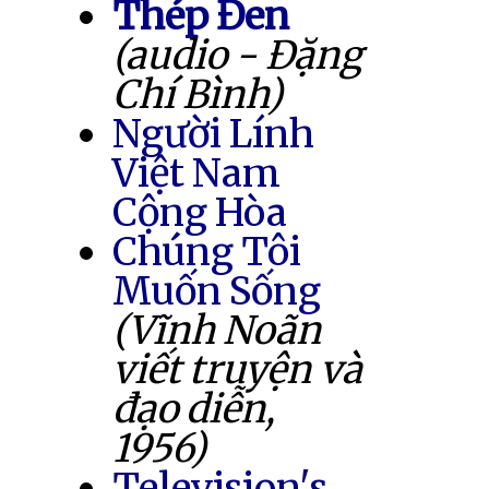
Thép Đen
(audio - Đặng
Chí Bình)
Người Lính
Việt Nam
Cộng Hòa
Chúng Tôi
Muốn Sống
(Vĩnh Noãn
viết truyện và
đạo diễn,
1956)
Television's