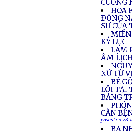
CƯỜNG 
HOA 
ĐÔNG N
SỰ CỦA
MIỀN
KỶ LỤC
-
LẠM 
ÂM LỊC
NGUY
XỨ TỪ 
BÉ G
LỘI TẠI
BĂNG T
PHÓN
CĂN BỆN
posted on 28 
BA N