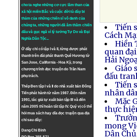
cho ta nghe những cơ cực lầm than của
xã hội miền Bắc và cuộc đời tù đày bi
thảm của những chiến sĩ vô danh của
Tiến 
chúng ta, những người đã âm thầm chiến
đấu và gục ngã vì lý tưởng
Tự Do
và
Đại
Cách Mạ
Nghĩa Dân Tộc
...
Hiền 
Ở đây chỉ có tập I và II, từng được phát
quan đại
thanh trên đài phát thanh Quê Hương từ
Hải Ngoạ
San Jose, California - Hoa Kỳ, trong
Giáo 
chương trình đọc truyện do Trần Nam
đấu tran
phụ trách.
Tiến s
Thép Đen tập I và II do nhà xuất bản Đông
nhân dân
Tiến phát hành từ năm 1987. Đến năm
Mặc G
1991, tác giả tự xuất bản tập III và đến
năm 2005 thì hoàn tất tập IV. Quý vị có thể
thực hiệ
hỏi mua sách hay dĩa đọc truyện qua địa
Trưởn
chỉ sau đây:
mong Việ
Dang Chi Binh
Dân Chủ