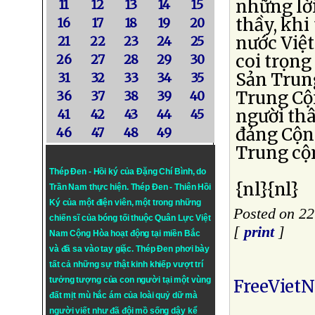
những lời
11
12
13
14
15
thầy, khi
16
17
18
19
20
nước Việ
21
22
23
24
25
coi trọng
26
27
28
29
30
Sản Trun
31
32
33
34
35
Trung Cộ
36
37
38
39
40
người thâ
41
42
43
44
45
đảng Cộn
46
47
48
49
Trung cộ
Thép Đen - Hồi ký của Đặng Chí Bình
, do
{nl}{nl}
Trần Nam thực hiện.
Thép Đen
- Thiên Hồi
Ký của một điện viên, một trong những
Posted on 22
chiến sĩ của bóng tối thuộc Quân Lực Việt
[
print
]
Nam Cộng Hòa hoạt động tại miền Bắc
và đã sa vào tay giặc. Thép Đen phơi bày
tất cả những sự thật kinh khiếp vượt trí
tưởng tượng của con người tại một vùng
FreeViet
đất mịt mù hắc ám của loài quỷ dữ mà
người viết như đã đội mồ sống dậy kể