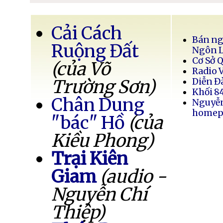
Cải Cách
Bán ng
Ruộng Đất
Ngôn 
Cơ Sở 
(của Võ
Radio 
Trường Sơn)
Diễn Đ
Khối 8
Chân Dung
Nguyễ
homep
"bác" Hồ
(của
Kiều Phong)
Trại Kiên
Giam
(audio -
Nguyễn Chí
Thiệp)