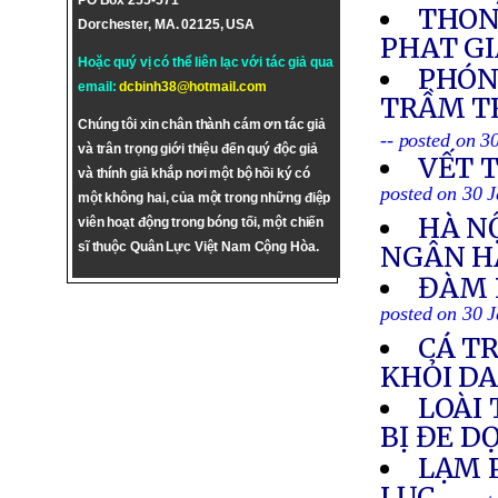
PO Box 255-571
THON
Dorchester, MA. 02125, USA
PHAT GI
Hoặc quý vị có thể liên lạc với tác giả qua
PHÓNG
email:
dcbinh38@hotmail.com
TRẦM TR
Chúng tôi xin chân thành cám ơn tác giả
-- posted on 3
và trân trọng giới thiệu đến quý độc giả
VẾT 
và thính giả khắp nơi một bộ hồi ký có
posted on 30 
một không hai, của một trong những điệp
HÀ N
viên hoạt động trong bóng tối, một chiến
sĩ thuộc Quân Lực Việt Nam Cộng Hòa.
NGÂN H
ĐÀM 
posted on 30 
CÁ T
KHỎI D
LOÀI
BỊ ĐE D
LẠM 
LỤC