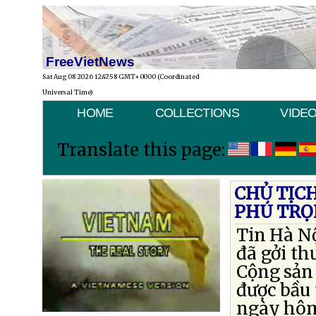
FreeVietNews
Sat Aug 08 2026 12:47:58 GMT+0000 (Coordinated
Universal Time)
HOME
COLLECTIONS
VIDE
Translate this page:
CHỦ TỊC
PHÚ TR
Tin Hà N
đã gởi t
Cộng sản
được bầu 
ngày hôm