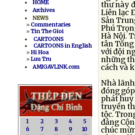
HOME
thư này 
Archives
Liên lạc
NEWS
Sản Trun
»
Commentaries
Phú Trọng
»
Tin The Gioi
Hà Nội. 
CARTOONS
tân Tổng 
CARTOONS in English
với đội n
»
Hi Hoa
những thà
»
Luu Tru
cách và k
AMIGAVLINK.com
Nhà lãnh
đóng góp
phát huy
truyền th
tộc. Tron
đảng Cộn
1
2
3
4
5
chúc mừn
6
7
8
9
10