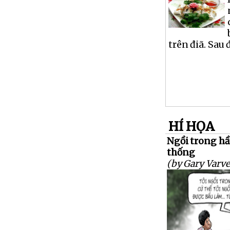
trên điã. Sau 
HÍ HỌA
Ngồi trong hầ
thống
(by Gary Varve