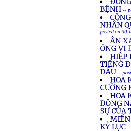
ĐÔNG
BỆNH
-- 
CỘNG
NHÂN Q
posted on 30 
ÂN XÁ
ÔNG VI 
HIỆP
TIẾNG Đ
DẦU
-- pos
HOA 
CƯỜNG 
HOA 
ĐÔNG N
SỰ CỦA
MIỀN
KỶ LỤC
-