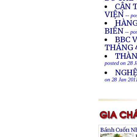
CẬN 
VIỆN
-- po
HÀNG
BIỂN
-- po
BBC 
THÁNG 4
THÀN
posted on 28 
NGHỆ 
on 28 Jan 201
Bánh Cuốn Nh