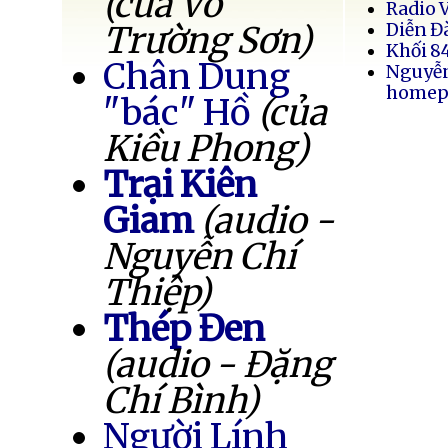
(của Võ
Radio 
Trường Sơn)
Diễn Đ
Khối 8
Chân Dung
Nguyễ
homep
"bác" Hồ
(của
Kiều Phong)
Trại Kiên
Giam
(audio -
Nguyễn Chí
Thiệp)
Thép Đen
(audio - Đặng
Chí Bình)
Người Lính