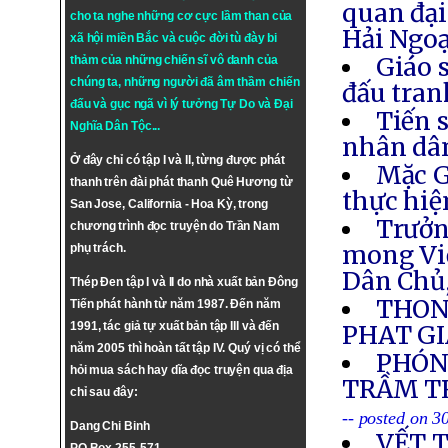
quan đại
cho ta nghe những cơ cực lầm than của
Hải Ngoạ
xã hội miền Bắc và cuộc đời tù đày bi
Giáo 
thảm của những chiến sĩ vô danh của
chúng ta, những người đã âm thầm chiến
đấu tran
đấu và gục ngã vì lý tưởng
Tự Do
và
Đại
Tiến s
Nghĩa Dân Tộc
...
nhân dân
Ở đây chỉ có tập I và II, từng được phát
Mặc G
thanh trên đài phát thanh Quê Hương từ
thực hiệ
San Jose, California - Hoa Kỳ, trong
Trưởn
chương trình đọc truyện do Trần Nam
mong Việ
phụ trách.
Dân Chủ
Thép Đen tập I và II do nhà xuất bản Đông
THON
Tiến phát hành từ năm 1987. Đến năm
1991, tác giả tự xuất bản tập III và đến
PHAT GI
năm 2005 thì hoàn tất tập IV. Quý vị có thể
PHÓNG
hỏi mua sách hay dĩa đọc truyện qua địa
TRẦM TR
chỉ sau đây:
-- posted on 3
Dang Chi Binh
VẾT 