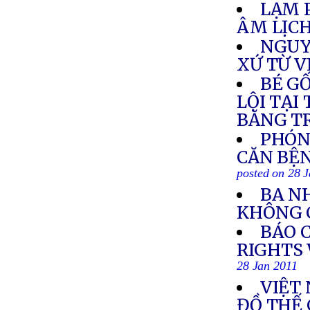
LẠM 
ÂM LỊC
NGUY
XỨ TỪ 
BÉ G
LỘI TẠI
BĂNG T
PHÓN
CĂN BỆN
posted on 28 
BA N
KHÔNG 
BÁO 
RIGHTS 
28 Jan 2011
VIỆT
ĐỒ THẾ 