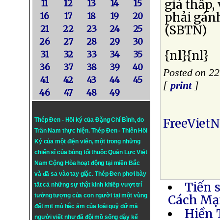
giá thấp,
11
12
13
14
15
phải gánh
16
17
18
19
20
(SBTN)
21
22
23
24
25
26
27
28
29
30
{nl}{nl}
31
32
33
34
35
36
37
38
39
40
Posted on 22
41
42
43
44
45
[
print
]
46
47
48
49
FreeViet
Thép Đen - Hồi ký của Đặng Chí Bình
, do
Trần Nam thực hiện.
Thép Đen
- Thiên Hồi
Ký của một điện viên, một trong những
chiến sĩ của bóng tối thuộc Quân Lực Việt
Nam Cộng Hòa hoạt động tại miền Bắc
và đã sa vào tay giặc. Thép Đen phơi bày
Tiến 
tất cả những sự thật kinh khiếp vượt trí
tưởng tượng của con người tại một vùng
Cách Mạ
đất mịt mù hắc ám của loài quỷ dữ mà
Hiền 
người viết như đã đội mồ sống dậy kể