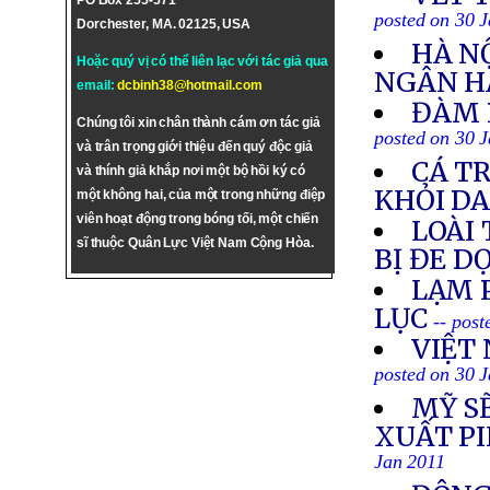
PO Box 255-571
posted on 30 
Dorchester, MA. 02125, USA
HÀ N
Hoặc quý vị có thể liên lạc với tác giả qua
NGÂN H
email:
dcbinh38@hotmail.com
ĐÀM 
Chúng tôi xin chân thành cám ơn tác giả
posted on 30 
và trân trọng giới thiệu đến quý độc giả
CÁ T
và thính giả khắp nơi một bộ hồi ký có
KHỎI D
một không hai, của một trong những điệp
viên hoạt động trong bóng tối, một chiến
LOÀI
sĩ thuộc Quân Lực Việt Nam Cộng Hòa.
BỊ ĐE D
LẠM 
LỤC
-- pos
VIỆT
posted on 30 
MỸ S
XUẤT PI
Jan 2011