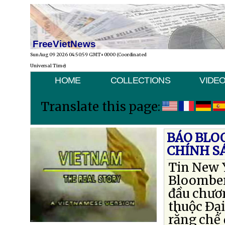
FreeVietNews
Sun Aug 09 2026 04:50:59 GMT+0000 (Coordinated
Universal Time)
HOME
COLLECTIONS
VIDE
Translate this page:
BÁO BLO
CHÍNH S
Tin New Y
Bloomber
đầu chươn
thuộc Ðạ
rằng chế 