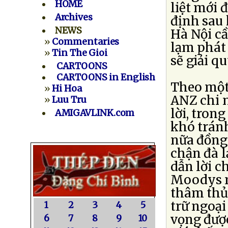
HOME
liệt mới 
Archives
định sau 
NEWS
Hà Nội cầ
»
Commentaries
lạm phát
»
Tin The Gioi
sẽ giải q
CARTOONS
CARTOONS in English
Theo một
»
Hi Hoa
ANZ chi 
»
Luu Tru
lời, tron
AMIGAVLINK.com
khó tránh
nữa đồng 
chận đà 
dẫn lời c
Moodys n
thâm thủn
trữ ngoại
1
2
3
4
5
vọng được
6
7
8
9
10