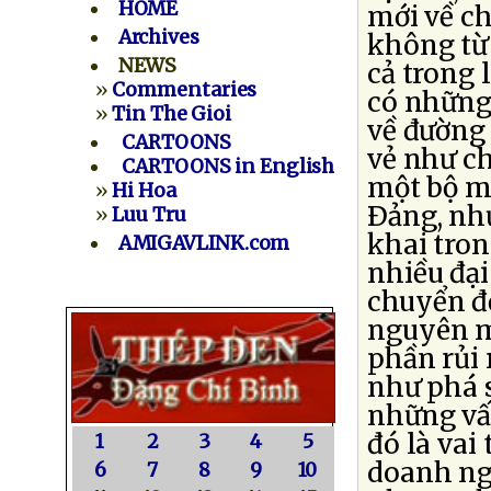
HOME
mới về ch
Archives
không từ
NEWS
cả trong 
»
Commentaries
có những 
»
Tin The Gioi
về đường 
CARTOONS
vẻ như ch
CARTOONS in English
một bộ mặ
»
Hi Hoa
Ðảng, nh
»
Luu Tru
khai tron
AMIGAVLINK.com
nhiều đại
chuyển đổ
nguyên mô
phần rủi 
như phá 
những vấn
đó là vai
1
2
3
4
5
doanh ng
6
7
8
9
10