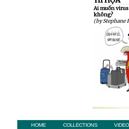
HÍ HỌA
Ai muốn virus
không?
(by Stephane 
HOME
COLLECTIONS
VIDE