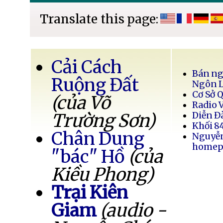
Translate this page:
Cải Cách
Bán ng
Ruộng Đất
Ngôn 
Cơ Sở 
(của Võ
Radio 
Trường Sơn)
Diễn Đ
Khối 8
Chân Dung
Nguyễ
homep
"bác" Hồ
(của
Kiều Phong)
Trại Kiên
Giam
(audio -