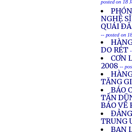
posted on 18 
PHÓN
NGHỆ SĨ
QUÁI ÐÃ
-- posted on 1
HÀNG
DO RÉT
CƠN 
2008
-- po
HÀNG
TĂNG G
BÁO 
TẤN DŨN
BÁO VỀ 
ĐẢNG
TRUNG
BAN 