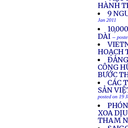
HÀNH T
9 NG
Jan 2011
10,00
DÀI
-- post
VIET
HOẠCH 
ĐẢNG
CÔNG HỮ
BƯỚC TH
CÁC 
SẢN VIỆ
posted on 19 
PHÓNG
XOA DỊU
THAM 