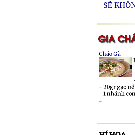
SẼ KHÔ
Cháo Gà
- 20gr gạo n
- 1 nhánh co
...