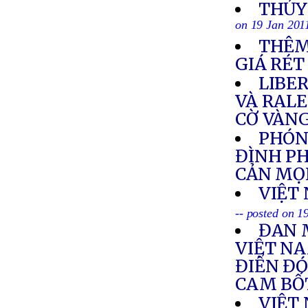
THỦY
on 19 Jan 201
THÊM
GIÁ RÉT
LIBE
VÀ RAL
CỜ VÀNG
PHÓNG
ĐÌNH PH
CẢN MỌ
VIỆT
-- posted on 1
ĐAN 
VIỆT NA
ĐIỂN ĐÓ
CAM BỐ
VIỆT