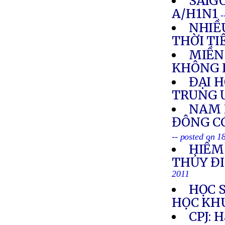
SAIG
A/H1N1
-
NHIỀ
THỜI TI
MIỀN
KHÔNG 
ĐẠI 
TRUNG 
NAM 
ĐÔNG C
-- posted on 1
HIỂM
THỦY Đ
2011
HỌC 
HỌC KH
CPJ: H