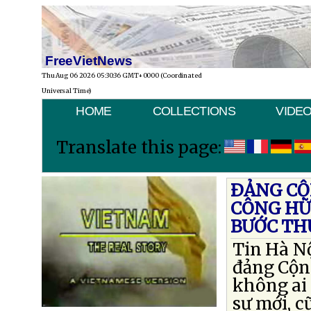
FreeVietNews
Thu Aug 06 2026 05:30:36 GMT+0000 (Coordinated
Universal Time)
HOME
COLLECTIONS
VIDE
Translate this page:
ÐẢNG CỘ
CÔNG HỮ
BƯỚC TH
Tin Hà Nộ
đảng Cộng
không ai
sự mới, c