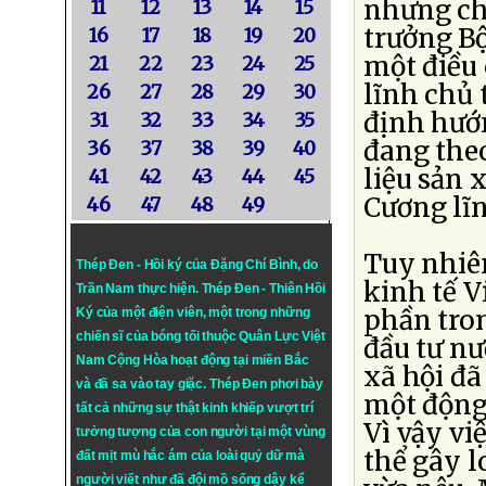
nhưng ch
11
12
13
14
15
trưởng Bộ
16
17
18
19
20
một điều 
21
22
23
24
25
lĩnh chủ 
26
27
28
29
30
định hướ
31
32
33
34
35
đang theo
36
37
38
39
40
liệu sản 
41
42
43
44
45
Cương lĩ
46
47
48
49
Tuy nhiê
Thép Đen - Hồi ký của Đặng Chí Bình
, do
kinh tế 
Trần Nam thực hiện.
Thép Đen
- Thiên Hồi
phần tro
Ký của một điện viên, một trong những
chiến sĩ của bóng tối thuộc Quân Lực Việt
đầu tư nư
Nam Cộng Hòa hoạt động tại miền Bắc
xã hội đã
và đã sa vào tay giặc. Thép Đen phơi bày
một động 
tất cả những sự thật kinh khiếp vượt trí
Vì vậy vi
tưởng tượng của con người tại một vùng
thể gây l
đất mịt mù hắc ám của loài quỷ dữ mà
người viết như đã đội mồ sống dậy kể