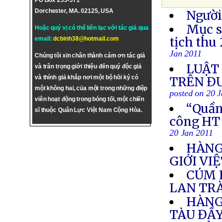
PO Box 255-571
Dorchester, MA. 02125, USA
Người
Mục s
Hoặc quý vị có thể liên lạc với tác giả qua
tịch thu
email:
dcbinh38@hotmail.com
Jan 2011
Chúng tôi xin chân thành cám ơn tác giả
LUẬT 
và trân trọng giới thiệu đến quý độc giả
và thính giả khắp nơi một bộ hồi ký có
TRÊN Đ
một không hai, của một trong những điệp
posted on 20 
viên hoạt động trong bóng tối, một chiến
“Quần 
sĩ thuộc Quân Lực Việt Nam Cộng Hòa.
công HT
20 Jan 2011
HÀNG 
GIỚI VI
CÚM 
LAN TR
HÀNG
TÀU ĐẦY