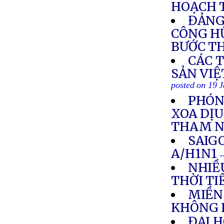
HOẠCH 
ĐẢNG
CÔNG HỮ
BƯỚC TH
CÁC 
SẢN VIỆ
posted on 19 
PHÓNG
XOA DỊU
THAM 
SAIG
A/H1N1
-
NHIỀ
THỜI TI
MIỀN
KHÔNG 
ĐẠI 