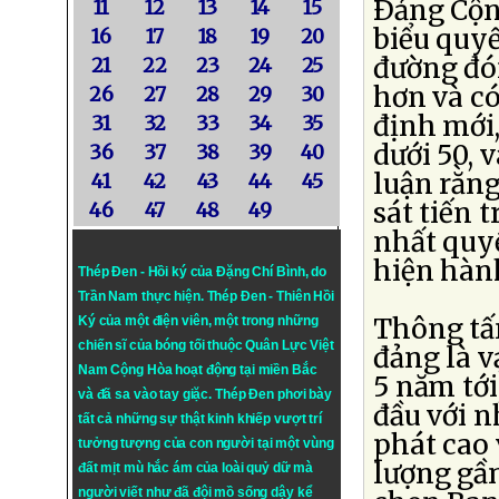
Ðảng Cộn
11
12
13
14
15
biểu quyế
16
17
18
19
20
đường đón
21
22
23
24
25
hơn và có
26
27
28
29
30
định mới,
31
32
33
34
35
dưới 50, 
36
37
38
39
40
luận rằng
41
42
43
44
45
sát tiến 
46
47
48
49
nhất quyế
hiện hàn
Thép Đen - Hồi ký của Đặng Chí Bình
, do
Trần Nam thực hiện.
Thép Đen
- Thiên Hồi
Thông tấn
Ký của một điện viên, một trong những
chiến sĩ của bóng tối thuộc Quân Lực Việt
đảng là 
Nam Cộng Hòa hoạt động tại miền Bắc
5 năm tới
và đã sa vào tay giặc. Thép Đen phơi bày
đầu với n
tất cả những sự thật kinh khiếp vượt trí
phát cao 
tưởng tượng của con người tại một vùng
lượng gần
đất mịt mù hắc ám của loài quỷ dữ mà
người viết như đã đội mồ sống dậy kể