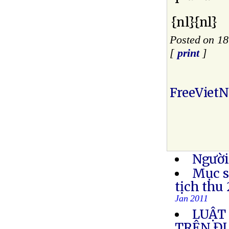
{nl}{nl}
Posted on 18
[
print
]
FreeViet
Người
Mục s
tịch thu
Jan 2011
LUẬT 
TRÊN Đ