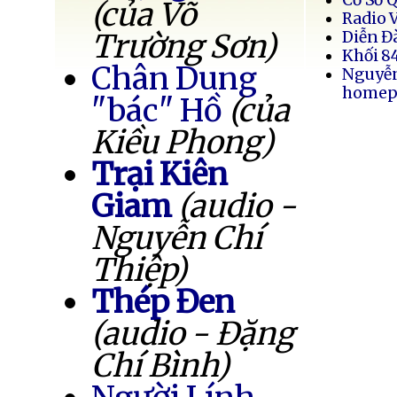
(của Võ
Radio 
Trường Sơn)
Diễn Đ
Khối 8
Chân Dung
Nguyễ
homep
"bác" Hồ
(của
Kiều Phong)
Trại Kiên
Giam
(audio -
Nguyễn Chí
Thiệp)
Thép Đen
(audio - Đặng
Chí Bình)