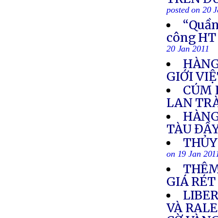
posted on 20 
“Quần 
công HT
20 Jan 2011
HÀNG 
GIỚI VI
CÚM 
LAN TR
HÀNG
TÀU ĐẦY
THỦY
on 19 Jan 201
THÊM
GIÁ RÉT
LIBE
VÀ RAL