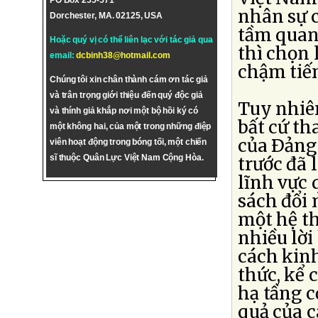
PO Box 255-571
nhân sự 
Dorchester, MA. 02125, USA
tầm quan 
Hoặc quý vị có thể liên lạc với tác giả qua
thì chọn 
email:
dcbinh38@hotmail.com
chậm tiế
Chúng tôi xin chân thành cám ơn tác giả
và trân trọng giới thiệu đến quý độc giả
Tuy nhiên
và thính giả khắp nơi một bộ hồi ký có
bất cứ th
một không hai, của một trong những điệp
của Ðảng
viên hoạt động trong bóng tối, một chiến
sĩ thuộc Quân Lực Việt Nam Cộng Hòa.
trước đã 
lĩnh vực 
sách đổi 
một hệ th
nhiều lời
cách kin
thức, kể
hạ tầng c
quả của 