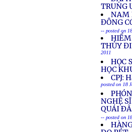
TRUNG 
NAM 
ĐÔNG C
-- posted on 1
HIỂM
THỦY Đ
2011
HỌC 
HỌC KH
CPJ: H
posted on 18 
PHÓN
NGHỆ SĨ
QUÁI ÐÃ
-- posted on 1
HÀNG