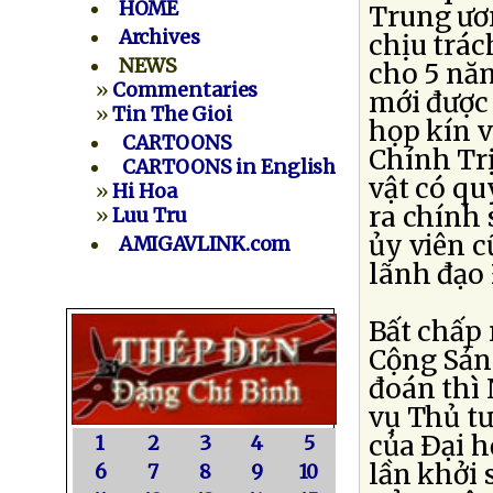
HOME
Trung ươ
Archives
chịu trá
NEWS
cho 5 năm
»
Commentaries
mới được
»
Tin The Gioi
họp kín v
CARTOONS
Chính Tr
CARTOONS in English
vật có qu
»
Hi Hoa
ra chính 
»
Luu Tru
ủy viên c
AMIGAVLINK.com
lãnh đạo
Bất chấp
Cộng Sản
đoán thì
vụ Thủ tư
của Ðại 
1
2
3
4
5
lần khởi 
6
7
8
9
10