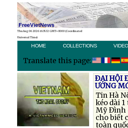
FreeVietNews
Thu Aug 06 2026 16:35:32 GMT+0000 (Coordinated
Universal Time)
HOME
COLLECTIONS
VIDE
Translate this page:
ÐẠI HỘI
ƯƠNG M
Tin Hà Nộ
kéo dài 1
Mỹ Ðình 
cho biết 
toàn quốc