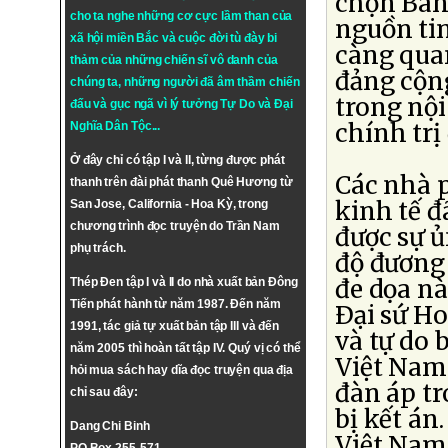
chọn Ban
cho ta nghe những cơ cực lầm than của
nguồn tin
xã hội miền Bắc và cuộc đời tù đày bi
càng quan
thảm của những chiến sĩ vô danh của
đảng cộng
chúng ta, những người đã âm thầm chiến
trong nội
đấu và gục ngã vì lý tưởng
Tự Do
và
Đại
chính trị
Nghĩa Dân Tộc
...
Ở đây chỉ có tập I và II, từng được phát
Các nhà 
thanh trên đài phát thanh Quê Hương từ
kinh tế 
San Jose, California - Hoa Kỳ, trong
chương trình đọc truyện do Trần Nam
được sự ủ
phụ trách.
độ đương
đe dọa nà
Thép Đen tập I và II do nhà xuất bản Đông
Tiến phát hành từ năm 1987. Đến năm
Ðại sứ Ho
1991, tác giả tự xuất bản tập III và đến
và tự do 
năm 2005 thì hoàn tất tập IV. Quý vị có thể
Việt Nam
hỏi mua sách hay dĩa đọc truyện qua địa
đàn áp tr
chỉ sau đây:
bị kết án
Dang Chi Binh
Việt Nam