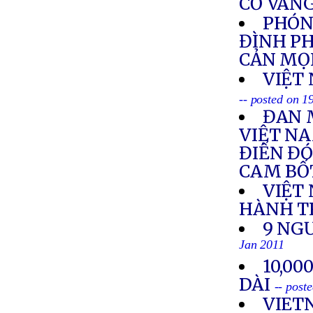
CỜ VÀNG
PHÓNG
ĐÌNH PH
CẢN MỌ
VIỆT
-- posted on 1
ĐAN 
VIỆT NA
ĐIỂN ĐÓ
CAM BỐ
VIỆT
HÀNH T
9 NG
Jan 2011
10,00
DÀI
-- post
VIET