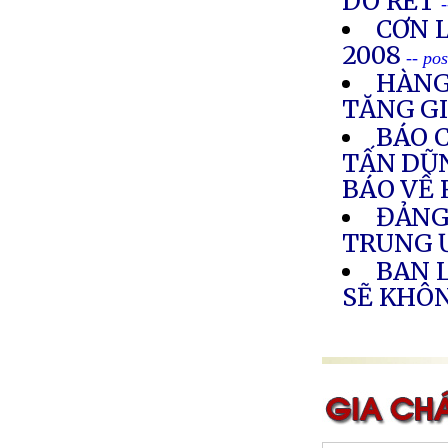
DO RÉT
CƠN 
2008
-- po
HÀNG
TĂNG G
BÁO 
TẤN DŨN
BÁO VỀ 
ĐẢNG
TRUNG
BAN 
SẼ KHÔ