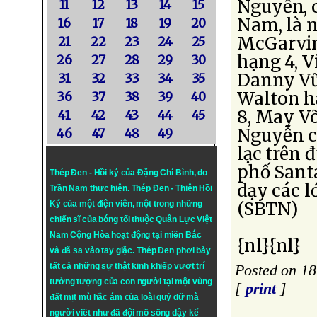
Nguyễn, c
11
12
13
14
15
Nam, là
16
17
18
19
20
McGarvin
21
22
23
24
25
hạng 4, V
26
27
28
29
30
Danny Vũ
31
32
33
34
35
Walton h
36
37
38
39
40
8, May Võ
41
42
43
44
45
Nguyễn cù
46
47
48
49
lạc trên
phố Santa
Thép Đen - Hồi ký của Đặng Chí Bình
, do
dạy các l
Trần Nam thực hiện.
Thép Đen
- Thiên Hồi
(SBTN)
Ký của một điện viên, một trong những
chiến sĩ của bóng tối thuộc Quân Lực Việt
Nam Cộng Hòa hoạt động tại miền Bắc
{nl}{nl}
và đã sa vào tay giặc. Thép Đen phơi bày
tất cả những sự thật kinh khiếp vượt trí
Posted on 18
tưởng tượng của con người tại một vùng
[
print
]
đất mịt mù hắc ám của loài quỷ dữ mà
người viết như đã đội mồ sống dậy kể