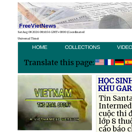
FreeVietNews
Sat Aug 08 2026 08:16:56 GMT+0000 (Coordinated
Universal Time)
HOME
COLLECTIONS
VIDE
Translate this page:
HỌC SIN
KHU GAR
Tin Santa
Intermedi
cuộc thi 
lớp 8 th
cáo báo c