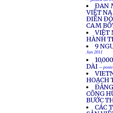
ĐAN 
VIỆT NA
ĐIỂN ĐÓ
CAM BỐ
VIỆT
HÀNH T
9 NG
Jan 2011
10,00
DÀI
-- post
VIET
HOẠCH 
ĐẢNG
CÔNG HỮ
BƯỚC TH
CÁC 