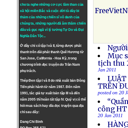
cho ta nghe những cơ cực lầm than của
FreeViet
xã hội miền Bắc và cuộc đời tù đày bi
thảm của những chiến sĩ vô danh của
chúng ta, những người đã âm thầm chiến
đấu và gục ngã vì lý tưởng
Tự Do
và
Đại
Nghĩa Dân Tộc
...
Người
Ở đây chỉ có tập I và II, từng được phát
thanh trên đài phát thanh Quê Hương từ
Mục s
San Jose, California - Hoa Kỳ, trong
tịch thu
chương trình đọc truyện do Trần Nam
Jan 2011
phụ trách.
LUẬT 
Thép Đen tập I và II do nhà xuất bản Đông
TRÊN Đ
Tiến phát hành từ năm 1987. Đến năm
posted on 20 
1991, tác giả tự xuất bản tập III và đến
“Quần 
năm 2005 thì hoàn tất tập IV. Quý vị có thể
hỏi mua sách hay dĩa đọc truyện qua địa
công HT
chỉ sau đây:
20 Jan 2011
Dang Chi Binh
HÀNG 