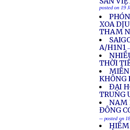
SẢN VIỆ
posted on 19 
PHÓNG
XOA DỊU
THAM 
SAIG
A/H1N1
-
NHIỀ
THỜI TI
MIỀN
KHÔNG 
ĐẠI 
TRUNG 
NAM 
ĐÔNG C
-- posted on 1
HIỂM