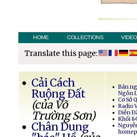
HOME
COLLECTIONS
VIDE
Translate this page:
Cải Cách
Bán ng
Ruộng Đất
Ngôn 
Cơ Sở 
(của Võ
Radio 
Trường Sơn)
Diễn Đ
Khối 8
Chân Dung
Nguyễ
homep