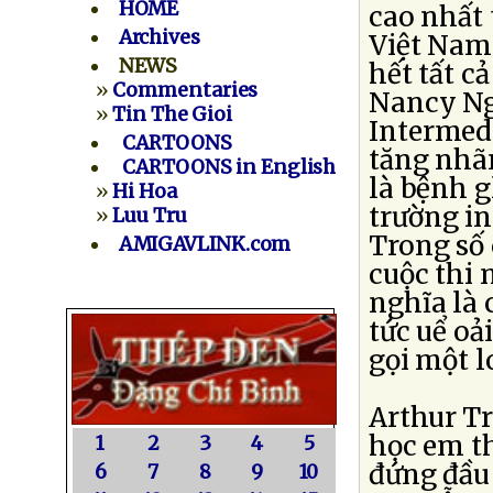
HOME
cao nhất 
Archives
Việt Nam.
NEWS
hết tất c
»
Commentaries
Nancy Ng
»
Tin The Gioi
Intermedi
CARTOONS
tăng nhãn
CARTOONS in English
là bệnh g
»
Hi Hoa
trường in
»
Luu Tru
Trong số 
AMIGAVLINK.com
cuộc thi
nghĩa là 
tức uể oả
gọi một l
Arthur Tr
học em t
1
2
3
4
5
đứng đầu
6
7
8
9
10