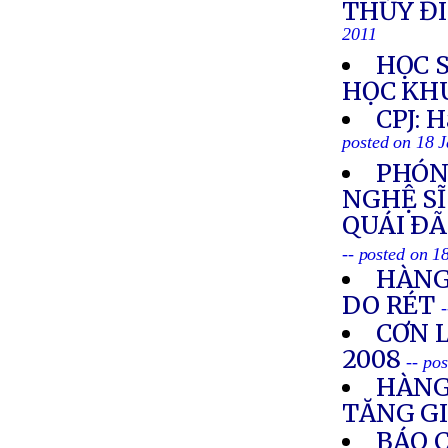
THỦY Đ
2011
HỌC 
HỌC KH
CPJ: H
posted on 18 
PHÓN
NGHỆ SĨ
QUÁI ÐÃ
-- posted on 1
HÀNG
DO RÉT
CƠN 
2008
-- po
HÀNG
TĂNG G
BÁO 