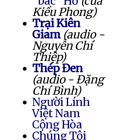
"bác" Hồ
(của
Kiều Phong)
Trại Kiên
Giam
(audio -
Nguyễn Chí
Thiệp)
Thép Đen
(audio - Đặng
Chí Bình)
Người Lính
Việt Nam
Cộng Hòa
Chúng Tôi