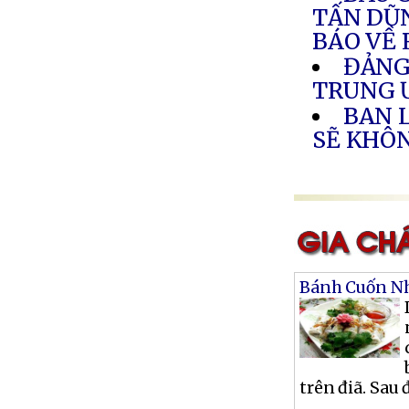
TẤN DŨN
BÁO VỀ 
ĐẢNG
TRUNG
BAN 
SẼ KHÔ
Bánh Cuốn Nh
trên điã. Sau 