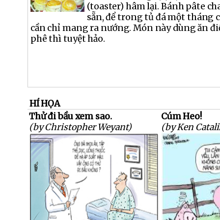
(toaster) hâm lại. Bánh pâte ch
sẵn, để trong tủ đá một tháng 
cần chỉ mang ra nướng. Món này dùng ăn đi
phê thì tuyệt hảo.
HÍ HỌA
Thử đi bầu xem sao.
Cúm Heo!
(by Christopher Weyant)
(by Ken Catali