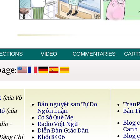
ECTIONS
VIDEO
COMMENTARIES
CART
page:
t
(của Võ
Bán nguyệt san Tự Do
Tran
Hồ
(của
Ngôn Luận
Bản T
Cơ Sở Quê Mẹ
Blog 
dio -
Radio Việt Ngữ
Canh
Diễn Đàn Giáo Dân
Blog 
 Đặng Chí
Khối 8406