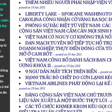
THÊM NHIỀU NGƯỜI PHẢI NHẬP VIỆN VÌ
n của
posted on 19 Jan 2011
bi
LIBERTY LAKE - SPOKANE WASHINGTO
ủa
CAROLINA CÔNG NHẬN CỜ VÀNG BA SỌC 
 chiến
PHÓNG SỰ ĐẶC BIỆT TỪ VIỆT NAM: CÁC 
à
Đại
CỘNG SẢN VIỆT NAM CẤM CẢN MỌI SINH 
VIỆT NAM CÓ NGUY CƠ KHÔNG TRẢ NỔ
phát
ĐAN MẠCH TUYÊN BỐ TIẾP TỤC HỖ TRỢ
ng từ
DOANH NGHIỆP, THỤY ĐIỂN ĐÓNG CỬA TÒ
g
MỞ Ở CAM BỐT
-- posted on 19 Jan 2011
Nam
VIỆT NAM CÔNG BỐ DANH SÁCH BAN 
ƯƠNG KHÓA 11
-- posted on 19 Jan 2011
n Đông
9 NGƯ DÂN MẤT TÍCH TRÊN BIỂN
-- posted o
năm
10,000 TRÂU BÒ CHẾT DO CƠN LẠNH KÉ
đến
VIETNAM AIRLINES PHÁT ĐỘNG LẠI KẾ
 có thể
posted on 19 Jan 2011
a địa
ĐẢNG CỘNG SẢN VIỆT NAM CHỦ TRƯƠN
LIỆU SẢN XUẤT LÀ MỘT BƯỚC THỤT LÙI
-- 
CÁC TỔ CHỨC KHMER KROM KÊU GỌI C