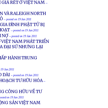
 GIÁ RÉT Ở VIỆT NAM
--
N VÀ RALEIGH NORTH
ĐỎ
-- posted on 19 Jan 2011
GIA ĐÌNH PHẬT TỬ BỊ
HOẠT
-- posted on 19 Jan 2011
I NỢ
-- posted on 19 Jan 2011
 VIỆT NAM PHÁT TRIỂN
A ĐẠI SỨ NHƯNG LẠI
CHẤP HÀNH TRUNG
n 19 Jan 2011
O DÀI
-- posted on 19 Jan 2011
 HOẠCH TƯ HỮU HÓA
--
G CÔNG HỮU VỀ TƯ
posted on 19 Jan 2011
ỘNG SẢN VIỆT NAM