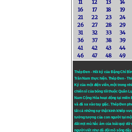
11
12
13
14
16
17
18
19
21
22
23
24
26
27
28
29
31
32
33
34
36
37
38
39
41
42
43
44
46
47
48
49
Thép Đen - Hồi ký của Đặng Chí Bì
Trần Nam thực hiện.
Thép Đen
- Th
Ký của một điện viên, một trong n
chiến sĩ của bóng tối thuộc Quân L
Nam Cộng Hòa hoạt động tại miền
và đã sa vào tay giặc. Thép Đen ph
tất cả những sự thật kinh khiếp vượ
tưởng tượng của con người tại mộ
đất mịt mù hắc ám của loài quỷ dữ
người viết như đã đội mồ sống dậy