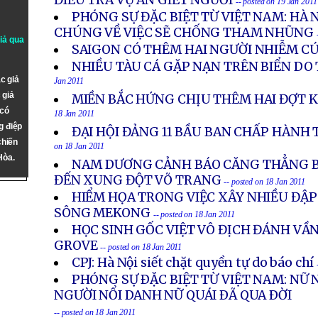
ĐIỀU TRA VỤ ÁN GIẾT NGƯỜI
-- posted on 19 Jan 2011
PHÓNG SỰ ĐẶC BIỆT TỪ VIỆT NAM: HÀ 
CHÚNG VỀ VIỆC SẼ CHỐNG THAM NHŨNG
giả qua
SAIGON CÓ THÊM HAI NGƯỜI NHIỄM C
NHIỀU TÀU CÁ GẶP NẠN TRÊN BIỂN DO 
c giả
Jan 2011
 giả
MIỀN BẮC HỨNG CHỊU THÊM HAI ĐỢT 
 có
18 Jan 2011
g điệp
ĐẠI HỘI ĐẢNG 11 BẦU BAN CHẤP HÀNH
chiến
on 18 Jan 2011
Hòa.
NAM DƯƠNG CẢNH BÁO CĂNG THẲNG B
ĐẾN XUNG ĐỘT VÕ TRANG
-- posted on 18 Jan 2011
HIỂM HỌA TRONG VIỆC XÂY NHIỀU ĐẬP
SÔNG MEKONG
-- posted on 18 Jan 2011
HỌC SINH GỐC VIỆT VÔ ĐỊCH ĐÁNH V
GROVE
-- posted on 18 Jan 2011
CPJ: Hà Nội siết chặt quyền tự do báo chí
PHÓNG SỰ ÐẶC BIỆT TỪ VIỆT NAM: NỮ 
NGƯỜI NỔI DANH NỮ QUÁI ÐÃ QUA ÐỜI
-- posted on 18 Jan 2011