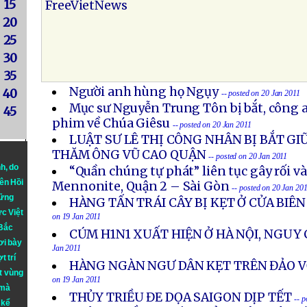
15
FreeVietNews
20
25
30
35
Người anh hùng họ Ngụy
40
-- posted on 20 Jan 2011
Mục sư Nguyễn Trung Tôn bị bắt, công an
45
phim về Chúa Giêsu
-- posted on 20 Jan 2011
LUẬT SƯ LÊ THỊ CÔNG NHÂN BỊ BẮT GI
THĂM ÔNG VŨ CAO QUẬN
-- posted on 20 Jan 2011
nh
, do
“Quần chúng tự phát” liên tục gây rối v
iên Hồi
Mennonite, Quận 2 – Sài Gòn
-- posted on 20 Jan 20
hững
HÀNG TẤN TRÁI CÂY BỊ KẸT Ở CỬA BIÊ
ực Việt
on 19 Jan 2011
 Bắc
CÚM H1N1 XUẤT HIỆN Ở HÀ NỘI, NGUY
ơi bày
Jan 2011
t trí
HÀNG NGÀN NGƯ DÂN KẸT TRÊN ĐẢO VỚ
t vùng
on 19 Jan 2011
 mà
THỦY TRIỀU ĐE DỌA SAIGON DỊP TẾT
-- 
 kể