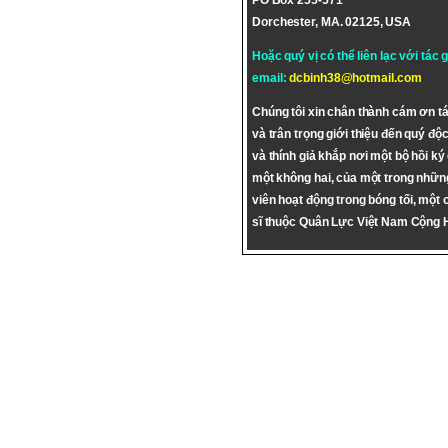
PO Box 255-571
Dorchester, MA. 02125, USA
Hoặc quý vị có thể liên lạc với tác 
email:
dcbinh38@hotmail.com
Chúng tôi xin chân thành cám ơn tá
và trân trọng giới thiệu đến quý độc
và thính giả khắp nơi một bộ hồi ký
một không hai, của một trong nhữn
viên hoạt động trong bóng tối, một 
sĩ thuộc Quân Lực Việt Nam Cộng 