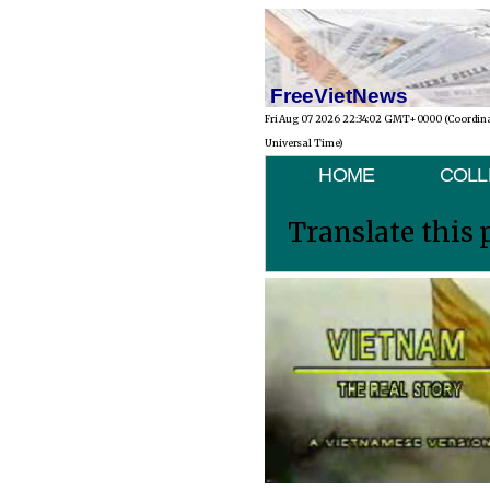
FreeVietNews
Fri Aug 07 2026 22:34:02 GMT+0000 (Coordin
Universal Time)
HOME
COLL
Translate this 