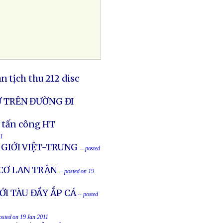
 tịch thu 212 disc
Ữ TRÊN ĐƯỜNG ĐI
à tấn công HT
11
N GIỚI VIỆT-TRUNG
-- posted
 CƠ LAN TRÀN
-- posted on 19
I TÀU ĐẦY ẮP CÁ
-- posted
posted on 19 Jan 2011