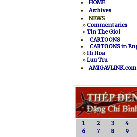
HOME
Archives
NEWS
»
Commentaries
»
Tin The Gioi
CARTOONS
CARTOONS in Eng
»
Hi Hoa
»
Luu Tru
AMIGAVLINK.com
1
2
3
4
6
7
8
9