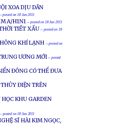
NỘI XOA DỊU DÂN
-- posted on 18 Jan 2011
ÚM A/H1N1
-- posted on 18 Jan 2011
THỜI TIẾT XẤU
-- posted on 18
KHÔNG KHÍ LẠNH
-- posted on
 TRUNG ƯƠNG MỚI
-- posted
IỂN ĐÔNG CÓ THỂ ĐƯA
 THỦY ĐIỆN TRÊN
ẦN HỌC KHU GARDEN
-- posted on 18 Jan 2011
NGHỆ SĨ HÀI KIM NGỌC,