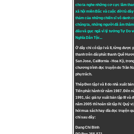
cho ta nghe những cơ cực lầm tha
xã hội miền Bắc và cuộc đời tù đày 
thảm của những chiến sĩ vô danh c
chúng ta, những người đã âm thầm
đấu và gục ngã vì lý tưởng
Tự Do
v
Nghĩa Dân Tộc
...
Ở đây chỉ có tập I và II, từng được 
thanh trên đài phát thanh Quê Hươ
San Jose, California - Hoa Kỳ, tron
chương trình đọc truyện do Trần 
phụ trách.
Thép Đen tập I và II do nhà xuất bả
Tiến phát hành từ năm 1987. Đến 
1991, tác giả tự xuất bản tập III và 
năm 2005 thì hoàn tất tập IV. Quý vị
hỏi mua sách hay dĩa đọc truyện qu
chỉ sau đây:
Dang Chi Binh