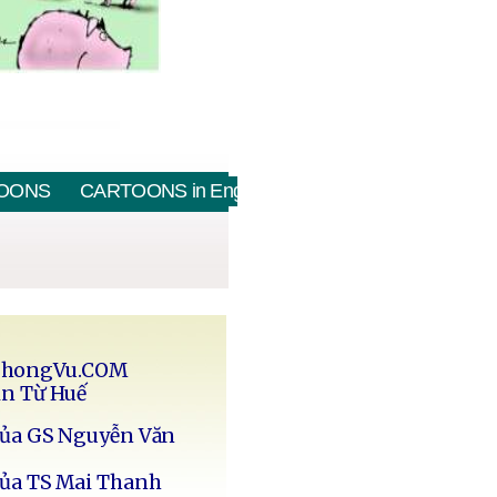
OONS
CARTOONS in English
PhongVu.COM
in Từ Huế
của GS Nguyễn Văn
của TS Mai Thanh