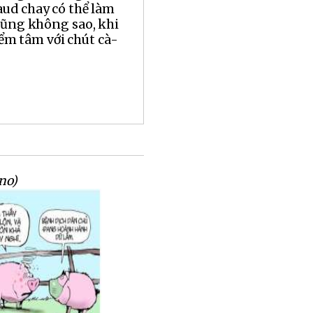
aud chay có thể làm
cũng không sao, khi
ểm tâm với chút cà-
no)