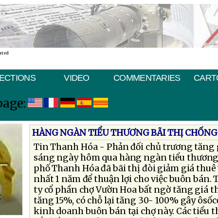
ated
ECTIONS
VIDEO
COMMENTARIES
CART
page:
HÀNG NGÀN TIỂU THƯƠNG BÃI THỊ CHỐNG
Tin Thanh Hóa - Phản đối chủ trương tăng 
sáng ngày hôm qua hàng ngàn tiểu thương
phố Thanh Hóa đã bãi thị đòi giảm giá thuê 
nhất 1 năm để thuận lợi cho việc buôn bán.
ty cổ phần chợ Vườn Hoa bất ngờ tăng giá th
tăng 15%, có chỗ lại tăng 30- 100% gây ôsốc
kinh doanh buôn bán tại chợ này. Các tiểu 