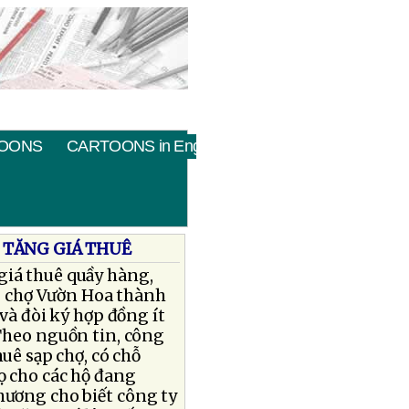
OONS
CARTOONS in English
 TĂNG GIÁ THUÊ
giá thuê quầy hàng,
 chợ Vườn Hoa thành
và đòi ký hợp đồng ít
 Theo nguồn tin, công
uê sạp chợ, có chỗ
ọ cho các hộ đang
thương cho biết công ty