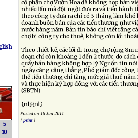
cổ phần chợ Vườn Hoa đã không họp bàn việ
nhiều lần mà đột ngột đưa ra và tiến hành 
theo công ty đưa ra chỉ có 3 tháng làm khó
doanh buôn bán của các tiểu thương như vi
nước hàng năm. Bản tin báo chí viết rằng cá
chợ bị công ty cho thuê, không còn lối thoá
lish
Theo thiết kế, các lối đi trong chợ rộng 8m
đoạn chỉ còn khoảng 1 đến 2 thước, do cách 
quầy bán hàng không hợp lý. Nguồn tin nói t
ngày càng căng thẳng, Phó giám đốc công t
thể tiểu thương chỉ tăng mức giá thuê năm 2
và thực hiện ký hợp đồng với các tiểu thương
(SBTN)
{nl}{nl}
Posted on 18 Jan 2011
[
print
]
5
10