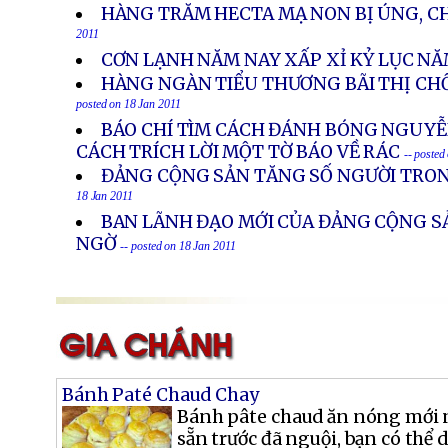
HÀNG TRĂM HECTA MẠ NON BỊ ÚNG, C
2011
CƠN LẠNH NĂM NAY XẤP XỈ KỶ LỤC N
HÀNG NGÀN TIỂU THƯƠNG BÃI THỊ CH
posted on 18 Jan 2011
BÁO CHÍ TÌM CÁCH ĐÁNH BÓNG NGUY
CÁCH TRÍCH LỜI MỘT TỜ BÁO VỀ RÁC
-- posted
ĐẢNG CỘNG SẢN TĂNG SỐ NGƯỜI TR
18 Jan 2011
BAN LÃNH ĐẠO MỚI CỦA ĐẢNG CỘNG S
NGỜ
-- posted on 18 Jan 2011
Bánh Paté Chaud Chay
Bánh pâte chaud ăn nóng mới 
sẵn trước đã nguội, bạn có thể