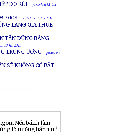
HẾT DO RÉT
-- posted on 18 Jan
ĂM 2008
-- posted on 18 Jan 2011
ỐNG TĂNG GIÁ THUÊ
--
ỄN TẤN DŨNG BẰNG
 on 18 Jan 2011
ONG TRUNG ƯƠNG
-- posted on
ẢN SẼ KHÔNG CÓ BẤT
ngon. Nếu bánh làm
 dùng lò nướng bánh mì