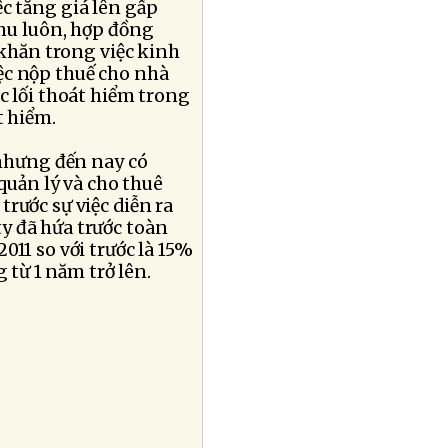
c tăng giá lên gấp
thu luôn, hợp đồng
 khăn trong việc kinh
ệc nộp thuế cho nhà
c lối thoát hiểm trong
t hiểm.
 nhưng đến nay có
quản lý và cho thuê
rước sự việc diễn ra
y đã hứa trước toàn
011 so với trước là 15%
 từ 1 năm trở lên.