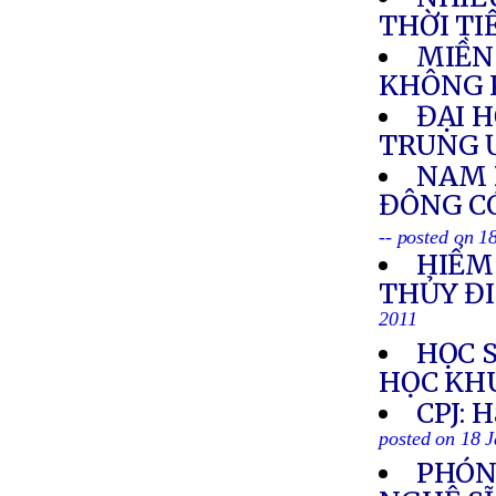
THỜI TI
MIỀN
KHÔNG 
ĐẠI 
TRUNG 
NAM 
ĐÔNG C
-- posted on 1
HIỂM
THỦY Đ
2011
HỌC 
HỌC KH
CPJ: H
posted on 18 
PHÓN