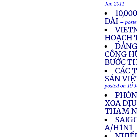
Jan 2011
10,00
DÀI
-- post
VIET
HOẠCH 
ĐẢNG
CÔNG HỮ
BƯỚC TH
CÁC 
SẢN VIỆ
posted on 19 
PHÓNG
XOA DỊU
THAM 
SAIG
A/H1N1
-
NHIỀ