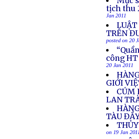
Mục s
tịch thu
Jan 2011
LUẬT 
TRÊN Đ
posted on 20 
“Quần 
công HT
20 Jan 2011
HÀNG 
GIỚI VI
CÚM 
LAN TR
HÀNG
TÀU ĐẦY
THỦY
on 19 Jan 201