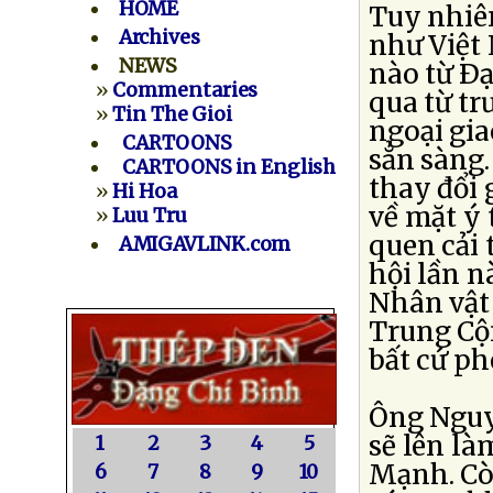
HOME
Tuy nhiê
Archives
như Việt
NEWS
nào từ Ðạ
»
Commentaries
qua từ tr
»
Tin The Gioi
ngoại gi
CARTOONS
sẳn sàng.
CARTOONS in English
thay đổi 
»
Hi Hoa
về mặt ý 
»
Luu Tru
quen cải 
AMIGAVLINK.com
hội lần n
Nhân vật 
Trung Cộ
bất cứ ph
Ông Nguy
sẽ lên là
1
2
3
4
5
Mạnh. Cò
6
7
8
9
10