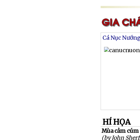
Cá Nục Nướn
HÍ HỌA
Mùa cảm cúm
(by John Sherf