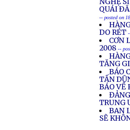
NGHỆ SĨ
QUÁI ÐÃ
-- posted on 1
HÀNG
DO RÉT
CƠN 
2008
-- po
HÀNG
TĂNG G
BÁO 
TẤN DŨN
BÁO VỀ 
ĐẢNG
TRUNG
BAN 
SẼ KHÔ