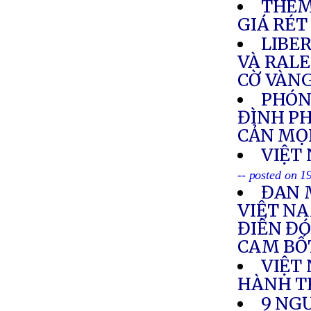
THÊM
GIÁ RÉT
LIBE
VÀ RAL
CỜ VÀNG
PHÓNG
ĐÌNH PH
CẢN MỌ
VIỆT
-- posted on 1
ĐAN 
VIỆT NA
ĐIỂN ĐÓ
CAM BỐ
VIỆT
HÀNH T
9 NG