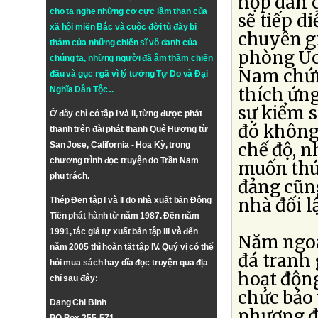
họp dân 
cho ta nghe những cơ cực lầm than của
sẽ tiếp d
xã hội miền Bắc và cuộc đời tù đày bi
chuyên g
thảm của những chiến sĩ vô danh của
phòng Úc,
chúng ta, những người đã âm thầm chiến
Nam chứn
đấu và gục ngã vì lý tưởng
Tự Do
và
Đại
thích ứn
Nghĩa Dân Tộc
...
sự kiểm s
Ở đây chỉ có tập I và II, từng được phát
đó không
thanh trên đài phát thanh Quê Hương từ
chế độ, 
San Jose, California - Hoa Kỳ, trong
chương trình đọc truyện do Trần Nam
muốn thú
phụ trách.
đảng cũn
nhà đối l
Thép Đen tập I và II do nhà xuất bản Đông
Tiến phát hành từ năm 1987. Đến năm
1991, tác giả tự xuất bản tập III và đến
Năm ngoá
năm 2005 thì hoàn tất tập IV. Quý vị có thể
đá tranh 
hỏi mua sách hay dĩa đọc truyện qua địa
hoạt động
chỉ sau đây:
chức bảo
Dang Chi Binh
phương đ