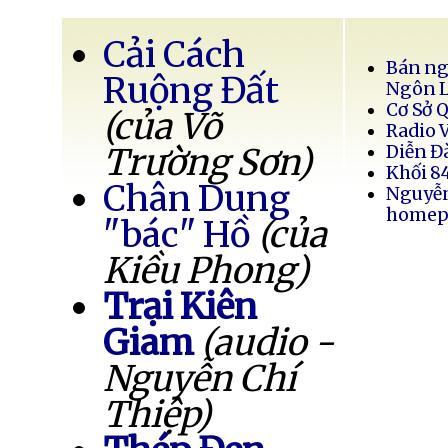
Cải Cách
Bán ng
Ruộng Đất
Ngôn 
Cơ Sở 
(của Võ
Radio 
Trường Sơn)
Diễn Đ
Khối 8
Chân Dung
Nguyễ
homep
"bác" Hồ
(của
Kiều Phong)
Trại Kiên
Giam
(audio -
Nguyễn Chí
Thiệp)