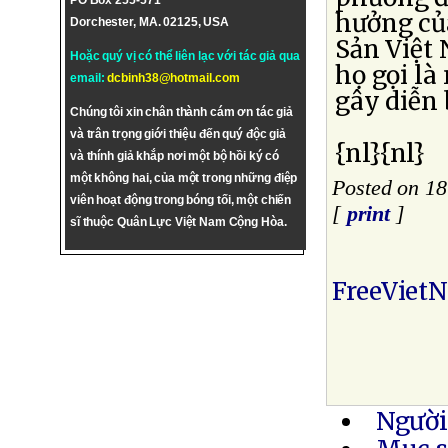
PO Box 255-571
hưởng củ
Dorchester, MA. 02125, USA
Sản Việt 
Hoặc quý vị có thể liên lạc với tác giả qua
họ gọi là
email:
dcbinh38@hotmail.com
gây diễn
Chúng tôi xin chân thành cám ơn tác giả
và trân trọng giới thiệu đến quý độc giả
{nl}{nl}
và thính giả khắp nơi một bộ hồi ký có
một không hai, của một trong những điệp
Posted on 18
viên hoạt động trong bóng tối, một chiến
[
print
]
sĩ thuộc Quân Lực Việt Nam Cộng Hòa.
FreeViet
Người