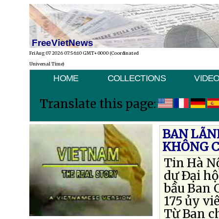
FreeVietNews
Fri Aug 07 2026 07:56:10 GMT+0000 (Coordinated
Universal Time)
HOME
COLLECTIONS
VIDE
Translate this page:
BAN LÃN
KHÔNG C
Tin Hà Nộ
dự Ðại hộ
bầu Ban 
175 ủy vi
Từ Ban c