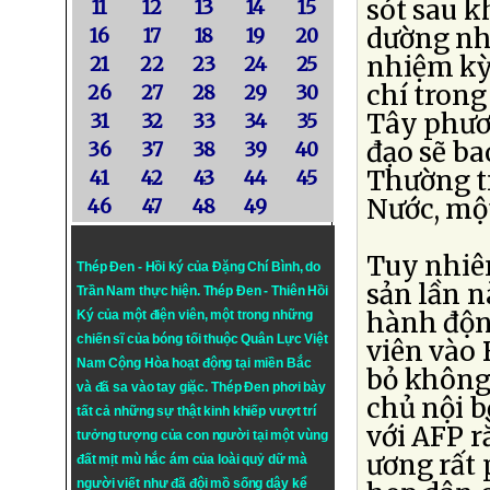
sót sau kh
11
12
13
14
15
dường nh
16
17
18
19
20
nhiệm kỳ,
21
22
23
24
25
chí trong
26
27
28
29
30
Tây phươn
31
32
33
34
35
đạo sẽ ba
36
37
38
39
40
Thường tr
41
42
43
44
45
Nước, mộ
46
47
48
49
Tuy nhiê
Thép Đen - Hồi ký của Đặng Chí Bình
, do
sản lần n
Trần Nam thực hiện.
Thép Đen
- Thiên Hồi
hành độn
Ký của một điện viên, một trong những
chiến sĩ của bóng tối thuộc Quân Lực Việt
viên vào 
Nam Cộng Hòa hoạt động tại miền Bắc
bỏ không 
và đã sa vào tay giặc. Thép Đen phơi bày
chủ nội b
tất cả những sự thật kinh khiếp vượt trí
với AFP r
tưởng tượng của con người tại một vùng
ương rất 
đất mịt mù hắc ám của loài quỷ dữ mà
người viết như đã đội mồ sống dậy kể