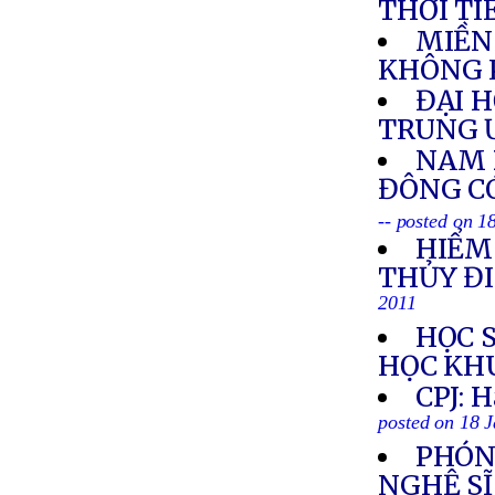
THỜI TI
MIỀN
KHÔNG 
ĐẠI 
TRUNG 
NAM 
ĐÔNG C
-- posted on 1
HIỂM
THỦY Đ
2011
HỌC 
HỌC KH
CPJ: H
posted on 18 
PHÓN
NGHỆ SĨ