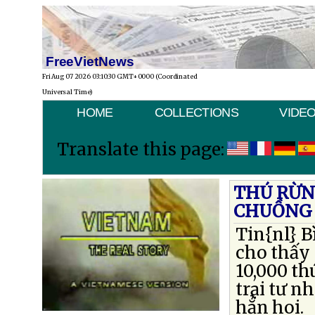
FreeVietNews
Fri Aug 07 2026 03:10:30 GMT+0000 (Coordinated
Universal Time)
HOME
COLLECTIONS
VIDE
Translate this page:
THÚ RỪN
CHUỒNG 
Tin{nl} 
cho thấy 
10,000 th
trại tư n
hẳn hoi.