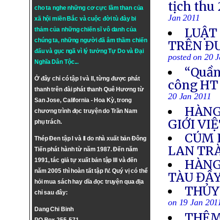
tịch thu
cho ta nghe những cơ cực lầm than của
Jan 2011
xã hội miền Bắc và cuộc đời tù đày bi
LUẬT 
thảm của những chiến sĩ vô danh của
chúng ta, những người đã âm thầm chiến
TRÊN Đ
đấu và gục ngã vì lý tưởng
Tự Do
và
Đại
posted on 20 
Nghĩa Dân Tộc
...
“Quần 
Ở đây chỉ có tập I và II, từng được phát
công HT
thanh trên đài phát thanh Quê Hương từ
20 Jan 2011
San Jose, California - Hoa Kỳ, trong
HÀNG 
chương trình đọc truyện do Trần Nam
GIỚI VI
phụ trách.
CÚM 
Thép Đen tập I và II do nhà xuất bản Đông
LAN TR
Tiến phát hành từ năm 1987. Đến năm
1991, tác giả tự xuất bản tập III và đến
HÀNG
năm 2005 thì hoàn tất tập IV. Quý vị có thể
TÀU ĐẦY
hỏi mua sách hay dĩa đọc truyện qua địa
THỦY
chỉ sau đây:
on 19 Jan 201
Dang Chi Binh
THÊM