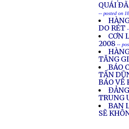
QUÁI ÐÃ
-- posted on 1
HÀNG
DO RÉT
CƠN 
2008
-- po
HÀNG
TĂNG G
BÁO 
TẤN DŨN
BÁO VỀ 
ĐẢNG
TRUNG
BAN 
SẼ KHÔ