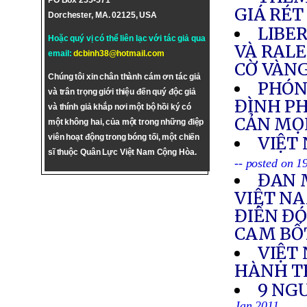
PO Box 255-571
GIÁ RÉT
Dorchester, MA. 02125, USA
LIBE
Hoặc quý vị có thể liên lạc với tác giả qua
VÀ RAL
email:
dcbinh38@hotmail.com
CỜ VÀNG
Chúng tôi xin chân thành cám ơn tác giả
PHÓNG
và trân trọng giới thiệu đến quý độc giả
ĐÌNH PH
và thính giả khắp nơi một bộ hồi ký có
CẢN MỌ
một không hai, của một trong những điệp
viên hoạt động trong bóng tối, một chiến
VIỆT
sĩ thuộc Quân Lực Việt Nam Cộng Hòa.
-- posted on 1
ĐAN 
VIỆT NA
ĐIỂN ĐÓ
CAM BỐ
VIỆT
HÀNH T
9 NG