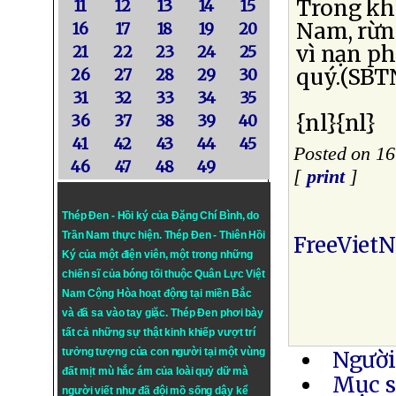
Trong khi
11
12
13
14
15
Nam, rừn
16
17
18
19
20
vì nạn ph
21
22
23
24
25
quý.(SBT
26
27
28
29
30
31
32
33
34
35
{nl}{nl}
36
37
38
39
40
41
42
43
44
45
Posted on 16
46
47
48
49
[
print
]
Thép Đen - Hồi ký của Đặng Chí Bình
, do
Trần Nam thực hiện.
Thép Đen
- Thiên Hồi
FreeViet
Ký của một điện viên, một trong những
chiến sĩ của bóng tối thuộc Quân Lực Việt
Nam Cộng Hòa hoạt động tại miền Bắc
và đã sa vào tay giặc. Thép Đen phơi bày
tất cả những sự thật kinh khiếp vượt trí
tưởng tượng của con người tại một vùng
Người
đất mịt mù hắc ám của loài quỷ dữ mà
Mục s
người viết như đã đội mồ sống dậy kể