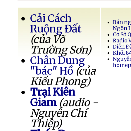
Cải Cách
Bán ng
Ruộng Đất
Ngôn 
Cơ Sở 
(của Võ
Radio 
Trường Sơn)
Diễn Đ
Khối 8
Chân Dung
Nguyễ
homep
"bác" Hồ
(của
Kiều Phong)
Trại Kiên
Giam
(audio -
Nguyễn Chí
Thiệp)