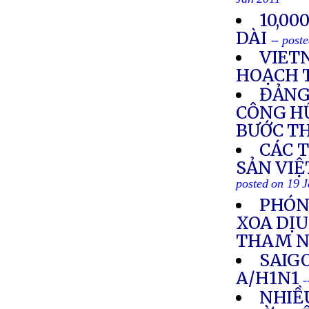
Jan 2011
10,00
DÀI
-- post
VIET
HOẠCH 
ĐẢNG
CÔNG HỮ
BƯỚC TH
CÁC 
SẢN VIỆ
posted on 19 
PHÓNG
XOA DỊU
THAM 
SAIG
A/H1N1
-
NHIỀ