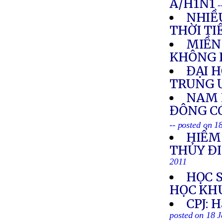
A/H1N1
-
NHIỀ
THỜI TI
MIỀN
KHÔNG 
ĐẠI 
TRUNG 
NAM 
ĐÔNG C
-- posted on 1
HIỂM
THỦY Đ
2011
HỌC 
HỌC KH
CPJ: H
posted on 18 