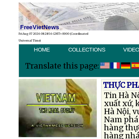
FreeVietNews
Fri Aug 07 2026 08:28:56 GMT+0000 (Coordinated
Universal Time)
HOME
COLLECTIONS
VIDE
Translate this page:
THỰC PH
Tin Hà N
xuất xứ, 
Hà Nội, v
Nam phát
hàng thự
hàng nhái