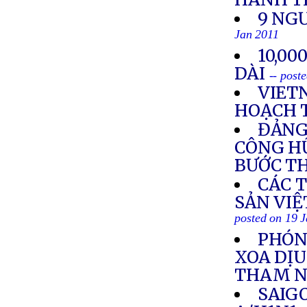
9 NG
Jan 2011
10,00
DÀI
-- post
VIET
HOẠCH 
ĐẢNG
CÔNG HỮ
BƯỚC TH
CÁC 
SẢN VIỆ
posted on 19 
PHÓNG
XOA DỊU
THAM 
SAIG