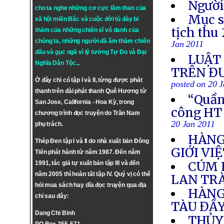
Người
cho ta nghe những cơ cực lầm than của
Mục s
xã hội miền Bắc và cuộc đời tù đày bi
tịch thu
thảm của những chiến sĩ vô danh của
chúng ta, những người đã âm thầm chiến
Jan 2011
đấu và gục ngã vì lý tưởng
Tự Do
và
Đại
LUẬT 
Nghĩa Dân Tộc
...
TRÊN Đ
Ở đây chỉ có tập I và II, từng được phát
posted on 20 
thanh trên đài phát thanh Quê Hương từ
“Quần 
San Jose, California - Hoa Kỳ, trong
công HT
chương trình đọc truyện do Trần Nam
20 Jan 2011
phụ trách.
HÀNG 
Thép Đen tập I và II do nhà xuất bản Đông
GIỚI VI
Tiến phát hành từ năm 1987. Đến năm
CÚM 
1991, tác giả tự xuất bản tập III và đến
năm 2005 thì hoàn tất tập IV. Quý vị có thể
LAN TR
hỏi mua sách hay dĩa đọc truyện qua địa
HÀNG
chỉ sau đây:
TÀU ĐẦY
Dang Chi Binh
THỦY