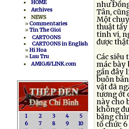
HOME
như Ðồng
Archives
Tân, cũng
NEWS
Một chuyê
»
Commentaries
thuật tẩy
»
Tin The Gioi
tinh vi, 
CARTOONS
được thật
CARTOONS in English
»
Hi Hoa
Các siêu
»
Luu Tru
mác bày 
AMIGAVLINK.com
gần đây l
buôn bán
vật đã ng
tương ớt
này cho b
không đượ
băng chì
1
2
3
4
5
tổ chức 
6
7
8
9
10