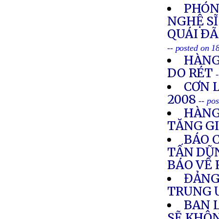
PHÓN
NGHỆ SĨ
QUÁI ÐÃ
-- posted on 1
HÀNG
DO RÉT
CƠN 
2008
-- po
HÀNG
TĂNG G
BÁO 
TẤN DŨN
BÁO VỀ 
ĐẢNG
TRUNG
BAN 
SẼ KHÔ