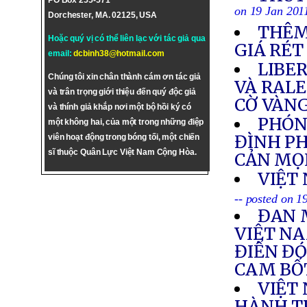
PO Box 255-571
on 19 Jan 201
Dorchester, MA. 02125, USA
THÊM
Hoặc quý vị có thể liên lạc với tác giả qua
GIÁ RÉT
email:
dcbinh38@hotmail.com
LIBE
Chúng tôi xin chân thành cám ơn tác giả
VÀ RAL
và trân trọng giới thiệu đến quý độc giả
CỜ VÀNG
và thính giả khắp nơi một bộ hồi ký có
PHÓNG
một không hai, của một trong những điệp
ĐÌNH PH
viên hoạt động trong bóng tối, một chiến
sĩ thuộc Quân Lực Việt Nam Cộng Hòa.
CẢN MỌ
VIỆT
-- posted on 1
ĐAN 
VIỆT NA
ĐIỂN ĐÓ
CAM BỐ
VIỆT
HÀNH T