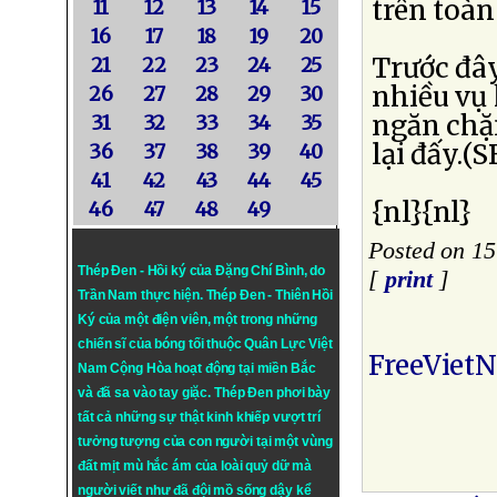
trên toàn
11
12
13
14
15
16
17
18
19
20
Trước đâ
21
22
23
24
25
nhiều vụ 
26
27
28
29
30
ngăn chặn
31
32
33
34
35
lại đấy.(
36
37
38
39
40
41
42
43
44
45
{nl}{nl}
46
47
48
49
Posted on 15
Thép Đen - Hồi ký của Đặng Chí Bình
, do
[
print
]
Trần Nam thực hiện.
Thép Đen
- Thiên Hồi
Ký của một điện viên, một trong những
chiến sĩ của bóng tối thuộc Quân Lực Việt
FreeViet
Nam Cộng Hòa hoạt động tại miền Bắc
và đã sa vào tay giặc. Thép Đen phơi bày
tất cả những sự thật kinh khiếp vượt trí
tưởng tượng của con người tại một vùng
đất mịt mù hắc ám của loài quỷ dữ mà
người viết như đã đội mồ sống dậy kể