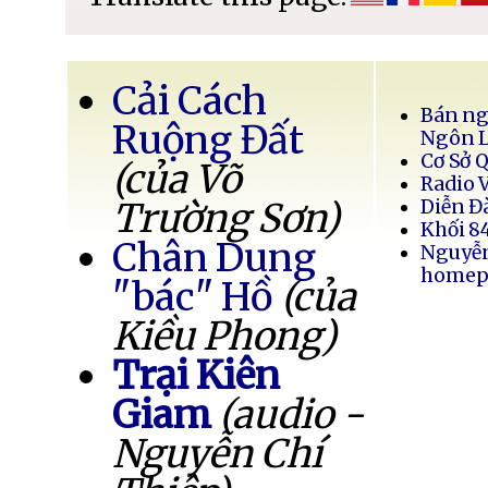
Cải Cách
Bán ng
Ruộng Đất
Ngôn 
Cơ Sở 
(của Võ
Radio 
Trường Sơn)
Diễn Đ
Khối 8
Chân Dung
Nguyễ
homep
"bác" Hồ
(của
Kiều Phong)
Trại Kiên
Giam
(audio -
Nguyễn Chí