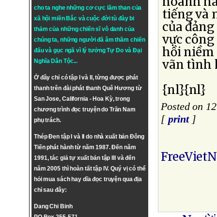
hoành hà
cho ta nghe những cơ cực lầm than của
tiếng và 
xã hội miền Bắc và cuộc đời tù đày bi
của đảng
thảm của những chiến sĩ vô danh của
vực công 
chúng ta, những người đã âm thầm chiến
hồi niềm 
đấu và gục ngã vì lý tưởng
Tự Do
và
Đại
vãn tình 
Nghĩa Dân Tộc
...
Ở đây chỉ có tập I và II, từng được phát
{nl}{nl}
thanh trên đài phát thanh Quê Hương từ
San Jose, California - Hoa Kỳ, trong
Posted on 12
chương trình đọc truyện do Trần Nam
[
print
]
phụ trách.
Thép Đen tập I và II do nhà xuất bản Đông
Tiến phát hành từ năm 1987. Đến năm
FreeViet
1991, tác giả tự xuất bản tập III và đến
năm 2005 thì hoàn tất tập IV. Quý vị có thể
hỏi mua sách hay dĩa đọc truyện qua địa
chỉ sau đây:
Dang Chi Binh