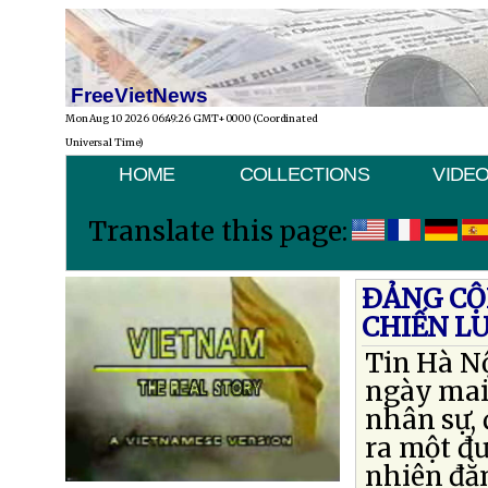
FreeVietNews
Mon Aug 10 2026 06:49:26 GMT+0000 (Coordinated
Universal Time)
HOME
COLLECTIONS
VIDE
Translate this page:
ÐẢNG CỘ
CHIẾN L
Tin Hà Nộ
ngày mai 
nhân sự,
ra một đư
nhiên đằ