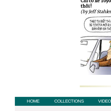
Chỉ có xe Toyo
thôi !
(by Jeff Stahler
HOME
COLLECTIONS
VIDE