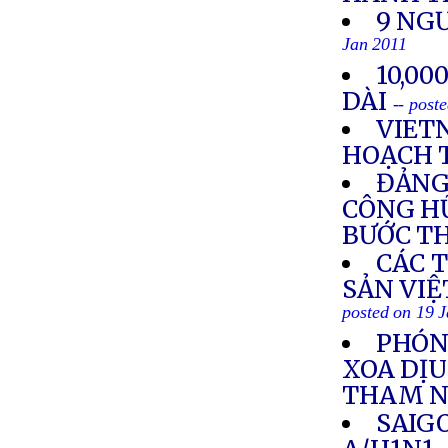
9 NG
Jan 2011
10,00
DÀI
-- post
VIET
HOẠCH 
ĐẢNG
CÔNG HỮ
BƯỚC TH
CÁC 
SẢN VIỆ
posted on 19 
PHÓNG
XOA DỊU
THAM 
SAIG