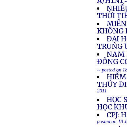
A/H1N1
-
NHIỀ
THỜI TI
MIỀN
KHÔNG 
ĐẠI 
TRUNG 
NAM 
ĐÔNG C
-- posted on 1
HIỂM
THỦY Đ
2011
HỌC 
HỌC KH
CPJ: H
posted on 18 