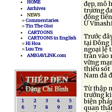
HOME
đẹp, mô 
Archives
trương đ
NEWS
đồng tiề
»
Commentaries
Ừ Vinashi
»
Tin The Gioi
CARTOONS
Trước đâ
CARTOONS in English
tại Ðông 
»
Hi Hoa
ngoại lệ 
»
Luu Tru
tràn vào 
AMIGAVLINK.com
vững mạn
thiếu sót
Nam đã đ
Từ thập n
trưởng k
biện phá
1
2
3
4
5
quan thẩ
6
7
8
9
10