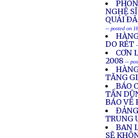
PHÓN
NGHỆ SĨ
QUÁI ÐÃ
-- posted on 1
HÀNG
DO RÉT
CƠN 
2008
-- po
HÀNG
TĂNG G
BÁO 
TẤN DŨN
BÁO VỀ 
ĐẢNG
TRUNG
BAN 
SẼ KHÔ