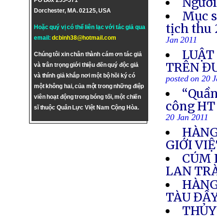
Người
PO Box 255-571
Dorchester, MA. 02125, USA
Mục s
tịch thu
Hoặc quý vị có thể liên lạc với tác giả qua
email:
dcbinh38@hotmail.com
Jan 2011
LUẬT 
Chúng tôi xin chân thành cám ơn tác giả
TRÊN Đ
và trân trọng giới thiệu đến quý độc giả
và thính giả khắp nơi một bộ hồi ký có
posted on 20 
một không hai, của một trong những điệp
“Quần 
viên hoạt động trong bóng tối, một chiến
công HT
sĩ thuộc Quân Lực Việt Nam Cộng Hòa.
20 Jan 2011
HÀNG 
GIỚI VI
CÚM 
LAN TR
HÀNG
TÀU ĐẦY
THỦY