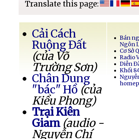
Translate this page:
Cải Cách
Bán ng
Ruộng Đất
Ngôn 
Cơ Sở 
(của Võ
Radio 
Trường Sơn)
Diễn Đ
Khối 8
Chân Dung
Nguyễ
homep
"bác" Hồ
(của
Kiều Phong)
Trại Kiên
Giam
(audio -
Nguyễn Chí