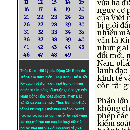
vừa hạ đ
11
12
13
14
15
nguy cơ 
16
17
18
19
20
của Việt 
21
22
23
24
25
bị giới đầ
26
27
28
29
30
nhiều mà 
31
32
33
34
35
vấn là Ki
36
37
38
39
40
nhưng ai 
41
42
43
44
45
đổi mới, 
46
47
48
49
Nam phải
lãnh đạo
Thép Đen - Hồi ký của Đặng Chí Bình
, do
kinh tế v
Trần Nam thực hiện.
Thép Đen
- Thiên Hồi
còn rất gi
Ký của một điện viên, một trong những
chiến sĩ của bóng tối thuộc Quân Lực Việt
Nam Cộng Hòa hoạt động tại miền Bắc
Phần lớn 
và đã sa vào tay giặc. Thép Đen phơi bày
không ch
tất cả những sự thật kinh khiếp vượt trí
phép các
tưởng tượng của con người tại một vùng
kiểm soá
đất mịt mù hắc ám của loài quỷ dữ mà
người viết như đã đội mồ sống dậy kể