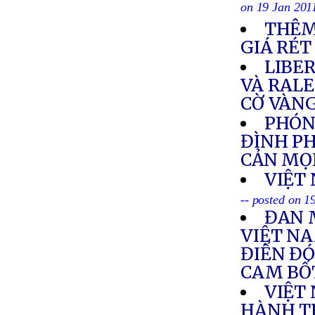
on 19 Jan 201
THÊM
GIÁ RÉT
LIBE
VÀ RAL
CỜ VÀNG
PHÓNG
ĐÌNH PH
CẢN MỌ
VIỆT
-- posted on 1
ĐAN 
VIỆT NA
ĐIỂN ĐÓ
CAM BỐ
VIỆT
HÀNH T