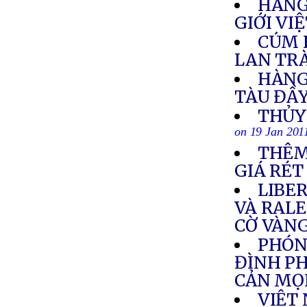
HÀNG 
GIỚI VI
CÚM 
LAN TR
HÀNG
TÀU ĐẦY
THỦY
on 19 Jan 201
THÊM
GIÁ RÉT
LIBE
VÀ RAL
CỜ VÀNG
PHÓNG
ĐÌNH PH
CẢN MỌ
VIỆT