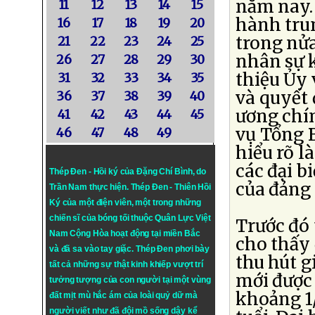
năm nay.
11
12
13
14
15
hành tru
16
17
18
19
20
trong nửa
21
22
23
24
25
nhân sự k
26
27
28
29
30
thiệu Ủy 
31
32
33
34
35
và quyết 
36
37
38
39
40
ương chín
41
42
43
44
45
vụ Tổng B
46
47
48
49
hiểu rõ l
các đại b
Thép Đen - Hồi ký của Đặng Chí Bình
, do
của đảng 
Trần Nam thực hiện.
Thép Đen
- Thiên Hồi
Ký của một điện viên, một trong những
chiến sĩ của bóng tối thuộc Quân Lực Việt
Trước đó 
Nam Cộng Hòa hoạt động tại miền Bắc
cho thấy 
và đã sa vào tay giặc. Thép Đen phơi bày
thu hút g
tất cả những sự thật kinh khiếp vượt trí
mới được 
tưởng tượng của con người tại một vùng
khoảng 1/
đất mịt mù hắc ám của loài quỷ dữ mà
người viết như đã đội mồ sống dậy kể