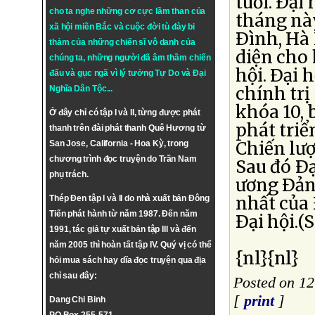
tuổi. Ðại
cho ta nghe những cơ cực lầm than của
tháng nà
xã hội miền Bắc và cuộc đời tù đày bi
Ðình, Hà 
thảm của những chiến sĩ vô danh của
diện cho 
chúng ta, những người đã âm thầm chiến
hội. Ðại 
đấu và gục ngã vì lý tưởng
Tự Do
và
Đại
chính tr
Nghĩa Dân Tộc
...
khóa 10, 
Ở đây chỉ có tập I và II, từng được phát
phát triể
thanh trên đài phát thanh Quê Hương từ
Chiến lượ
San Jose, California - Hoa Kỳ, trong
chương trình đọc truyện do Trần Nam
Sau đó Ðạ
phụ trách.
ương Ðảng
nhất của
Thép Đen tập I và II do nhà xuất bản Đông
Tiến phát hành từ năm 1987. Đến năm
Ðại hội.(
1991, tác giả tự xuất bản tập III và đến
năm 2005 thì hoàn tất tập IV. Quý vị có thể
{nl}{nl}
hỏi mua sách hay dĩa đọc truyện qua địa
chỉ sau đây:
Posted on 12
[
print
]
Dang Chi Binh