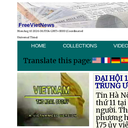
FreeVietNews
Mon Aug 10 2026 06:37:04 GMT+0000 (Coordinated
Universal Time)
HOME
COLLECTIONS
VIDE
Translate this page:
ÐẠI HỘI 
TRUNG 
Tin Hà Nộ
thứ 11 tạ
người. Th
phương h
175 ủy vi