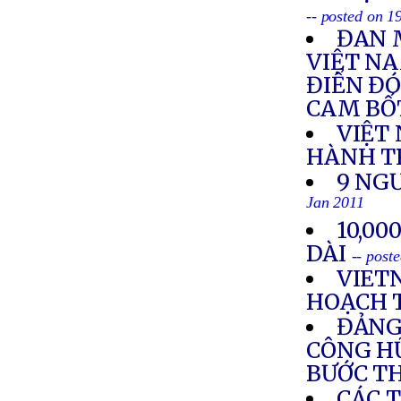
-- posted on 1
ĐAN 
VIỆT NA
ĐIỂN ĐÓ
CAM BỐ
VIỆT
HÀNH T
9 NG
Jan 2011
10,00
DÀI
-- post
VIET
HOẠCH 
ĐẢNG
CÔNG HỮ
BƯỚC TH
CÁC 