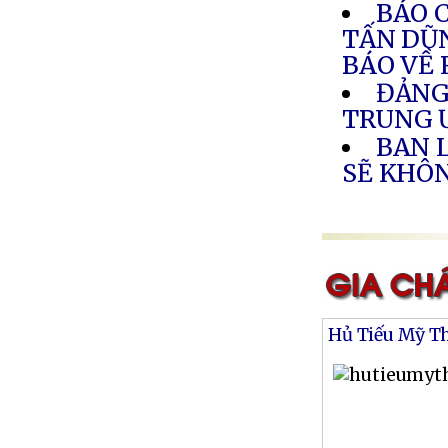
BÁO 
TẤN DŨN
BÁO VỀ 
ĐẢNG
TRUNG
BAN 
SẼ KHÔ
Hủ Tiếu Mỹ T