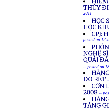
HIỂM
THỦY Đ
2011
HỌC 
HỌC KH
CPJ: H
posted on 18 
PHÓN
NGHỆ SĨ
QUÁI ÐÃ
-- posted on 1
HÀNG
DO RÉT
CƠN 
2008
-- po
HÀNG
TĂNG G