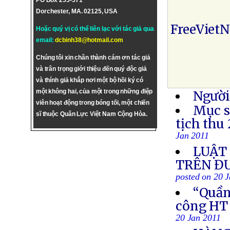
PO Box 255-571
Dorchester, MA. 02125, USA
FreeViet
Hoặc quý vị có thể liên lạc với tác giả qua
email:
dcbinh38@hotmail.com
Chúng tôi xin chân thành cám ơn tác giả
và trân trọng giới thiệu đến quý độc giả
và thính giả khắp nơi một bộ hồi ký có
một không hai, của một trong những điệp
Người
viên hoạt động trong bóng tối, một chiến
Mục s
sĩ thuộc Quân Lực Việt Nam Cộng Hòa.
tịch thu
Jan 2011
LUẬT 
TRÊN Đ
posted on 20 
“Quần 
công HT
20 Jan 2011