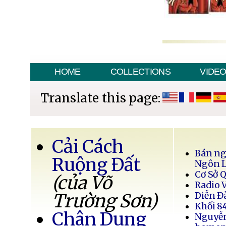
HOME
COLLECTIONS
VIDE
Translate this page:
Cải Cách
Bán ng
Ruộng Đất
Ngôn 
Cơ Sở 
(của Võ
Radio 
Trường Sơn)
Diễn Đ
Khối 8
Chân Dung
Nguyễ