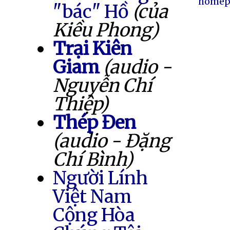
homep
"bác" Hồ
(của
Kiều Phong)
Trại Kiên
Giam
(audio -
Nguyễn Chí
Thiệp)
Thép Đen
(audio - Đặng
Chí Bình)
Người Lính
Việt Nam
Cộng Hòa