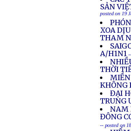
SẢN VIỆ
posted on 19 
PHÓNG
XOA DỊU
THAM 
SAIG
A/H1N1
-
NHIỀ
THỜI TI
MIỀN
KHÔNG 
ĐẠI 
TRUNG 
NAM 
ĐÔNG C
-- posted on 1