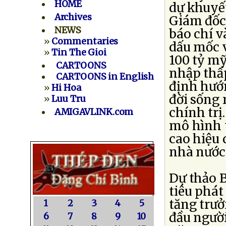
HOME
dự khuyế
Archives
Giám đốc 
NEWS
báo chí v
»
Commentaries
dấu mốc 
»
Tin The Gioi
100 tỷ m
CARTOONS
nhập thấp
CARTOONS in English
định hướ
»
Hi Hoa
đời sống
»
Luu Tru
chính trị
AMIGAVLINK.com
mô hình t
cao hiệu 
nhà nước
Dự thảo B
tiêu phát
tăng trưở
1
2
3
4
5
đầu người
6
7
8
9
10