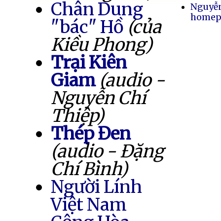
Chân Dung
Nguyễ
homep
"bác" Hồ
(của
Kiều Phong)
Trại Kiên
Giam
(audio -
Nguyễn Chí
Thiệp)
Thép Đen
(audio - Đặng
Chí Bình)
Người Lính
Việt Nam