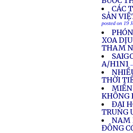
BƯỚC TH
CÁC 
SẢN VIỆ
posted on 19 
PHÓNG
XOA DỊU
THAM 
SAIG
A/H1N1
-
NHIỀ
THỜI TI
MIỀN
KHÔNG 
ĐẠI 
TRUNG 
NAM 
ĐÔNG C