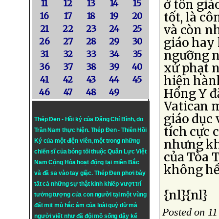
ở tôn giá
11
12
13
14
15
tốt, là cô
16
17
18
19
20
và còn n
21
22
23
24
25
giáo hay 
26
27
28
29
30
ngưỡng n
31
32
33
34
35
xử phạt 
36
37
38
39
40
hiện hành
41
42
43
44
45
Hồng Y đặ
46
47
48
49
Vatican m
giáo dục
Thép Đen - Hồi ký của Đặng Chí Bình
, do
tích cực 
Trần Nam thực hiện.
Thép Đen
- Thiên Hồi
nhưng kh
Ký của một điện viên, một trong những
chiến sĩ của bóng tối thuộc Quân Lực Việt
của Tòa 
Nam Cộng Hòa hoạt động tại miền Bắc
không hề 
và đã sa vào tay giặc. Thép Đen phơi bày
tất cả những sự thật kinh khiếp vượt trí
{nl}{nl}
tưởng tượng của con người tại một vùng
đất mịt mù hắc ám của loài quỷ dữ mà
Posted on 11
người viết như đã đội mồ sống dậy kể