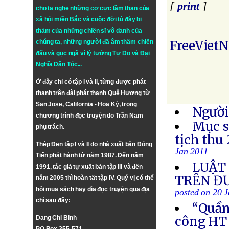
[
print
]
cho ta nghe những cơ cực lầm than của
xã hội miền Bắc và cuộc đời tù đày bi
thảm của những chiến sĩ vô danh của
FreeViet
chúng ta, những người đã âm thầm chiến
đấu và gục ngã vì lý tưởng
Tự Do
và
Đại
Nghĩa Dân Tộc
...
Ở đây chỉ có tập I và II, từng được phát
thanh trên đài phát thanh Quê Hương từ
San Jose, California - Hoa Kỳ, trong
Người
chương trình đọc truyện do Trần Nam
Mục s
phụ trách.
tịch thu
Thép Đen tập I và II do nhà xuất bản Đông
Jan 2011
Tiến phát hành từ năm 1987. Đến năm
LUẬT 
1991, tác giả tự xuất bản tập III và đến
TRÊN Đ
năm 2005 thì hoàn tất tập IV. Quý vị có thể
hỏi mua sách hay dĩa đọc truyện qua địa
posted on 20 
chỉ sau đây:
“Quần 
công HT
Dang Chi Binh