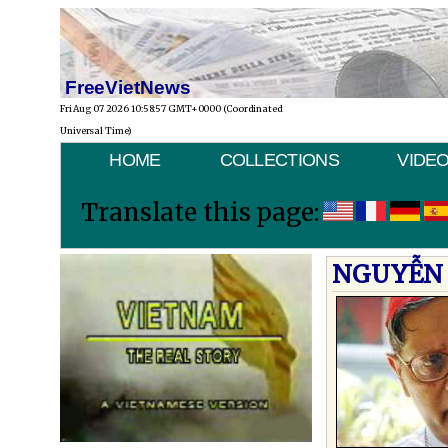
FreeVietNews
Fri Aug 07 2026 10:58:57 GMT+0000 (Coordinated
Universal Time)
HOME
COLLECTIONS
VIDE
Translate this page:
NGUYỄN 