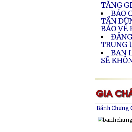
TĂNG G
BÁO 
TẤN DŨN
BÁO VỀ 
ĐẢNG
TRUNG
BAN 
SẼ KHÔ
Bánh Chưng 