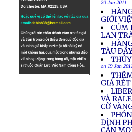
PO Box 255-571
20 Jan 2011
Dorchester, MA. 02125, USA
HÀNG 
Hoặc quý vị có thể liên lạc với tác giả qua
GIỚI VI
email:
dcbinh38@hotmail.com
CÚM 
LAN TR
Chúng tôi xin chân thành cám ơn tác giả
và trân trọng giới thiệu đến quý độc giả
HÀNG
và thính giả khắp nơi một bộ hồi ký có
TÀU ĐẦY
một không hai, của một trong những điệp
THỦY
viên hoạt động trong bóng tối, một chiến
on 19 Jan 201
sĩ thuộc Quân Lực Việt Nam Cộng Hòa.
THÊM
GIÁ RÉT
LIBE
VÀ RAL
CỜ VÀNG
PHÓNG
ĐÌNH PH
CẢN MỌ