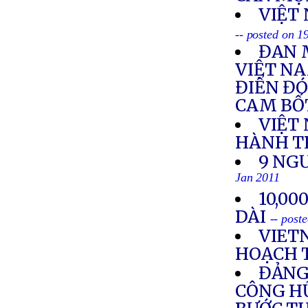
VIỆT
-- posted on 1
ĐAN 
VIỆT NA
ĐIỂN ĐÓ
CAM BỐ
VIỆT
HÀNH T
9 NG
Jan 2011
10,00
DÀI
-- post
VIET
HOẠCH 
ĐẢNG
CÔNG HỮ