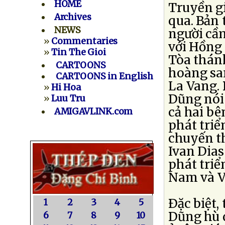
HOME
Truyền g
Archives
qua. Bản 
NEWS
người cầ
»
Commentaries
với Hồng 
»
Tin The Gioi
Tòa thánh
CARTOONS
hoàng sa
CARTOONS in English
La Vang. 
»
Hi Hoa
Dũng nói
»
Luu Tru
cả hai bê
AMIGAVLINK.com
phát triể
chuyến t
Ivan Dias
phát triể
Nam và V
Ðặc biệt,
1
2
3
4
5
Dũng hù 
6
7
8
9
10