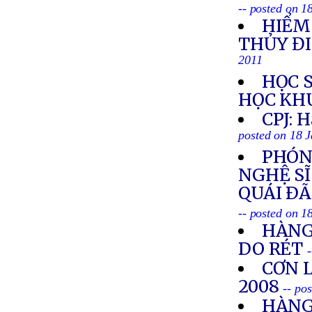
-- posted on 1
HIỂM
THỦY Đ
2011
HỌC 
HỌC KH
CPJ: H
posted on 18 
PHÓN
NGHỆ SĨ
QUÁI ÐÃ
-- posted on 1
HÀNG
DO RÉT
CƠN 
2008
-- po
HÀNG