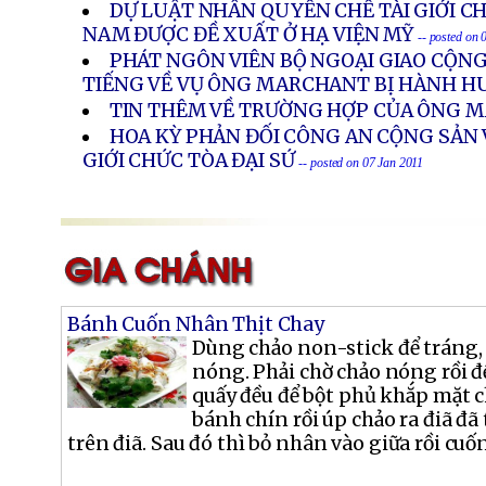
DỰ LUẬT NHÂN QUYỀN CHẾ TÀI GIỚI C
NAM ĐƯỢC ĐỀ XUẤT Ở HẠ VIỆN MỸ
-- posted on 
PHÁT NGÔN VIÊN BỘ NGOẠI GIAO CỘNG
TIẾNG VỀ VỤ ÔNG MARCHANT BỊ HÀNH 
TIN THÊM VỀ TRƯỜNG HỢP CỦA ÔNG
HOA KỲ PHẢN ĐỐI CÔNG AN CỘNG SẢN
GIỚI CHỨC TÒA ĐẠI SỨ
-- posted on 07 Jan 2011
Bánh Cuốn Nhân Thịt Chay
Dùng chảo non-stick để tráng, 
nóng. Phải chờ chảo nóng rồi 
quấy đều để bột phủ khắp mặt 
bánh chín rồi úp chảo ra điã đã
trên điã. Sau đó thì bỏ nhân vào giữa rồi cuốn l