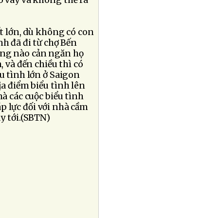
o vây và không thể ra
ất lớn, dù không có con
nh đã đi từ chợ Bến
ợng nào cản ngăn họ
, và đến chiều thì có
ểu tình lớn ở Saigon
a điểm biểu tình lên
à các cuộc biểu tình
áp lực đối với nhà cầm
 tới.(SBTN)