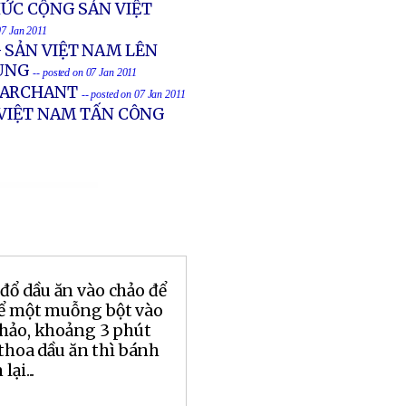
HỨC CỘNG SẢN VIỆT
07 Jan 2011
 SẢN VIỆT NAM LÊN
HUNG
-- posted on 07 Jan 2011
 MARCHANT
-- posted on 07 Jan 2011
 VIỆT NAM TẤN CÔNG
đổ dầu ăn vào chảo để
để một muỗng bột vào
chảo, khoảng 3 phút
 thoa dầu ăn thì bánh
ại...