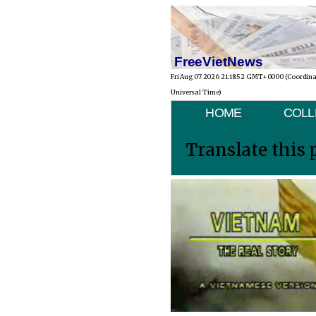
FreeVietNews
Fri Aug 07 2026 21:18:52 GMT+0000 (Coordin
Universal Time)
HOME
COLL
Translate this 