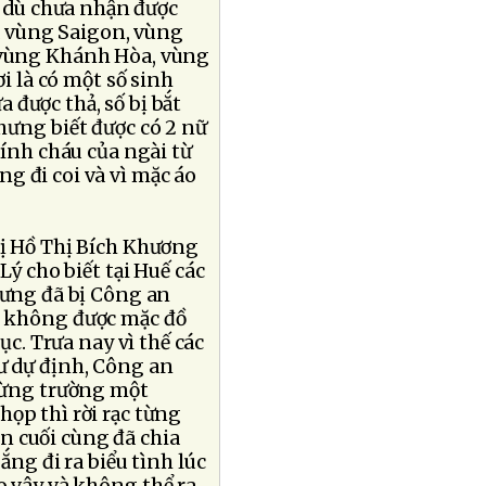
g dù chưa nhận được
a vùng Saigon, vùng
vùng Khánh Hòa, vùng
i là có một số sinh
a được thả, số bị bắt
hưng biết được có 2 nữ
hính cháu của ngài từ
g đi coi và vì mặc áo
hị Hồ Thị Bích Khương
ý cho biết tại Huế các
hưng đã bị Công an
ô không được mặc đồ
ục. Trưa nay vì thế các
ư dự định, Công an
 từng trường một
ọp thì rời rạc từng
n cuối cùng đã chia
ắng đi ra biểu tình lúc