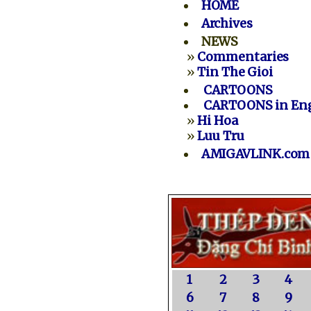
HOME
Archives
NEWS
»
Commentaries
»
Tin The Gioi
CARTOONS
CARTOONS in Eng
»
Hi Hoa
»
Luu Tru
AMIGAVLINK.com
1
2
3
4
6
7
8
9