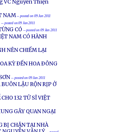
ớng VC Nguyễn Thiện
ỆT NAM
-- posted on 09 Jan 2011
I
-- posted on 09 Jan 2011
TỪNG CÓ
-- posted on 09 Jan 2011
VIỆT NAM CÓ HÀNH
NH NÊN CHIẾM LẠI
OA KỲ ÐẾN HOA ÐÔNG
 SƠN
-- posted on 09 Jan 2011
 BUÔN LẬU RỘN RỊP Ở
CHO 132 TỬ SĨ VIỆT
HUNG GÂY QUAN NGẠI
 BỊ CHẶN TẠI NHÀ
 NGUYỄN VĂN LÝ