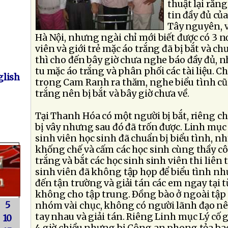
thuật lại rằn
tin đầy đủ củ
Tây nguyên, 
Hà Nội, nhưng ngài chỉ mới biết được có 3 nơ
viên và giới trẻ mặc áo trắng đã bị bắt và chư
thì cho đến bây giờ chưa nghe báo đầy đủ, n
tu mặc áo trắng và phân phối các tài liệu. C
lish
trong Cam Ranh ra thăm, nghe biểu tình cũn
trắng nên bị bắt và bây giờ chưa về.
Tại Thanh Hóa có một người bị bắt, riêng c
bị vây nhưng sau đó đã trốn được. Linh mục L
sinh viên học sinh đã chuẩn bị biểu tình, n
khống chế và cấm các học sinh cùng thầy c
trắng và bắt các học sinh sinh viên thi liên t
sinh viên đã không tập họp để biểu tình nh
đến tận trường và giải tán các em ngay tại
không cho tập trung. Ðồng bào ở ngoài tập h
5
nhóm vài chục, không có người lãnh đạo nê
tay nhau và giải tán. Riêng Linh mục Lý cố g
10