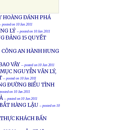
ỦY HOÀNG ĐÁNH PHÁ
-- posted on 10 Jan 2011
ÔNG LÝ
-- posted on 10 Jan 2011
G ĐẢNG 15 QUYẾT
BỊ CÔNG AN HÀNH HUNG
 BAO VÂY
-- posted on 10 Jan 2011
 MỤC NGUYỄN VĂN LÝ,
T
-- posted on 10 Jan 2011
NG ÐƯỜNG BIỂU TÌNH
 posted on 10 Jan 2011
IẢ
-- posted on 10 Jan 2011
 BẮT HÀNG LẬU
-- posted on 10
0 THỰC KHÁCH BẤN