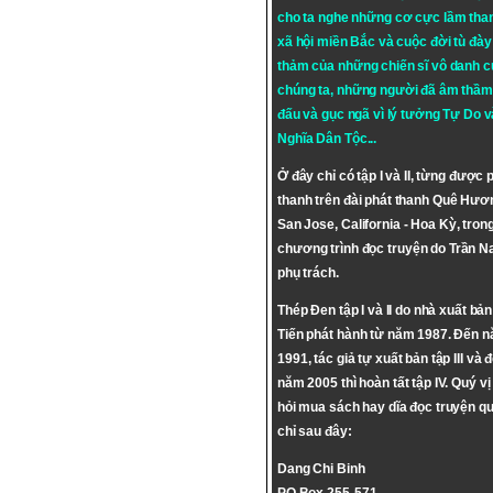
cho ta nghe những cơ cực lầm tha
xã hội miền Bắc và cuộc đời tù đày 
thảm của những chiến sĩ vô danh c
chúng ta, những người đã âm thầm
đấu và gục ngã vì lý tưởng
Tự Do
v
Nghĩa Dân Tộc
...
Ở đây chỉ có tập I và II, từng được 
thanh trên đài phát thanh Quê Hươ
San Jose, California - Hoa Kỳ, tron
chương trình đọc truyện do Trần 
phụ trách.
Thép Đen tập I và II do nhà xuất bả
Tiến phát hành từ năm 1987. Đến 
1991, tác giả tự xuất bản tập III và 
năm 2005 thì hoàn tất tập IV. Quý vị
hỏi mua sách hay dĩa đọc truyện qu
chỉ sau đây:
Dang Chi Binh