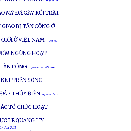
-- posted
O MỸ ĐÃ GÂY RỐI TRẬT
 GIAO BỊ TẤN CÔNG Ở
GIỚI Ở VIỆT NAM
-- posted
GƯƠM NGỪNG HOẠT
A LÃN CÔNG
-- posted on 09 Jan
 KẸT TRÊN SÔNG
ĐẬP THỦY ĐIỆN
-- posted on
ÁC TỔ CHỨC HOẠT
MỤC LÊ QUANG UY
 07 Jan 2011