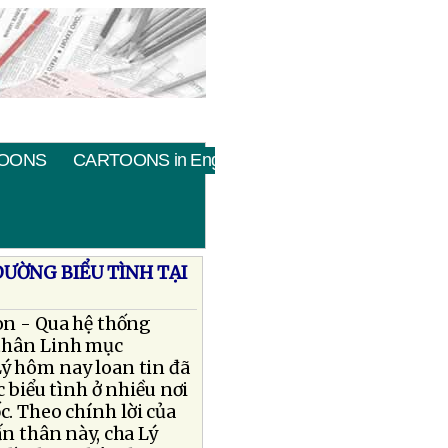
OONS
CARTOONS in English
ƯỜNG BIỂU TÌNH TẠI
on - Qua hệ thống
 thân Linh mục
ý hôm nay loan tin đã
c biểu tình ở nhiều nơi
c. Theo chính lời của
ấn thân này, cha Lý