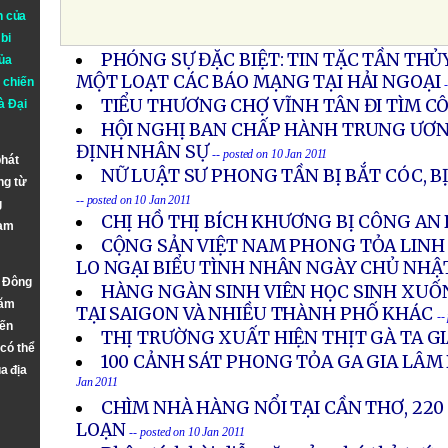
n của
bi
PHÓNG SỰ ĐẶC BIỆT: TIN TẶC TẦN TH
ủa
MỘT LOẠT CÁC BÁO MẠNG TẠI HẢI NGOẠI
 chiến
TIỂU THƯƠNG CHỢ VĨNH TÂN ĐI TÌM C
à
Đại
HỘI NGHỊ BAN CHẤP HÀNH TRUNG ƯƠN
ĐỊNH NHÂN SỰ
-- posted on 10 Jan 2011
phát
NỮ LUẬT SƯ PHONG TẦN BỊ BẮT CÓC, 
ng từ
-- posted on 10 Jan 2011
g
CHỊ HỒ THỊ BÍCH KHƯƠNG BỊ CÔNG AN
Nam
CỘNG SẢN VIỆT NAM PHONG TỎA LINH
LO NGẠI BIỂU TÌNH NHÂN NGÀY CHỦ NHẬ
n Đông
HÀNG NGÀN SINH VIÊN HỌC SINH XUỐ
năm
TẠI SAIGON VÀ NHIỀU THÀNH PHỐ KHÁC
--
đến
THỊ TRƯỜNG XUẤT HIỆN THỊT GÀ TA G
 có thể
100 CẢNH SÁT PHONG TỎA GA GIA LÂM
a địa
Jan 2011
CHÌM NHÀ HÀNG NỔI TẠI CẦN THƠ, 22
LOẠN
-- posted on 10 Jan 2011