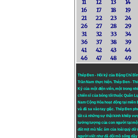
11
12
13
14
16
17
18
19
21
22
23
24
26
27
28
29
31
32
33
34
36
37
38
39
41
42
43
44
46
47
48
49
Thép Đen - Hồi ký của Đặng Chí Bì
Trần Nam thực hiện.
Thép Đen
- Th
Ký của một điện viên, một trong n
chiến sĩ của bóng tối thuộc Quân L
Nam Cộng Hòa hoạt động tại miền
và đã sa vào tay giặc. Thép Đen ph
tất cả những sự thật kinh khiếp vượ
tưởng tượng của con người tại mộ
đất mịt mù hắc ám của loài quỷ dữ
người viết như đã đội mồ sống dậy