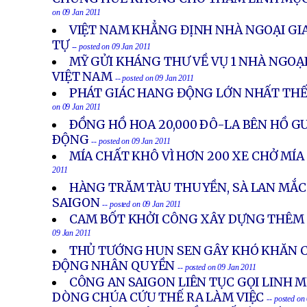
on 09 Jan 2011
VIỆT NAM KHẲNG ĐỊNH NHÀ NGOẠI GIA
TỰ
-- posted on 09 Jan 2011
MỸ GỬI KHÁNG THƯ VỀ VỤ 1 NHÀ NGOẠI
VIỆT NAM
-- posted on 09 Jan 2011
PHÁT GIÁC HANG ĐỘNG LỚN NHẤT THẾ 
on 09 Jan 2011
ÐỒNG HỒ HOA 20,000 ÐÔ-LA BÊN HỒ 
ÐỘNG
-- posted on 09 Jan 2011
MÍA CHẤT KHÔ VÌ HƠN 200 XE CHỞ MÍ
2011
HÀNG TRĂM TÀU THUYỀN, SÀ LAN MẮC
SAIGON
-- posted on 09 Jan 2011
CAM BỐT KHỞI CÔNG XÂY DỰNG THÊM 
09 Jan 2011
THỦ TƯỚNG HUN SEN GÂY KHÓ KHĂN C
ĐỘNG NHÂN QUYỀN
-- posted on 09 Jan 2011
CÔNG AN SAIGON LIÊN TỤC GỌI LINH 
DÒNG CHÚA CỨU THẾ RA LÀM VIỆC
-- posted on