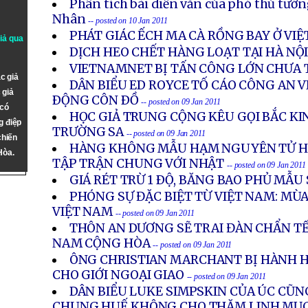
Phân tích bài diễn văn của phó thủ tư
Nhân
-- posted on 10 Jan 2011
PHÁT GIÁC ẾCH MA CÀ RỒNG BAY Ở VI
giả qua
DỊCH HEO CHẾT HÀNG LOẠT TẠI HÀ NỘ
VIETNAMNET BỊ TẤN CÔNG LỚN CHƯA 
c giả
DÂN BIỂU ED ROYCE TỐ CÁO CÔNG AN 
 giả
ÐỘNG CÔN ÐỒ
-- posted on 09 Jan 2011
 có
HỌC GIẢ TRUNG CỘNG KÊU GỌI BẮC KI
g điệp
TRƯỜNG SA
-- posted on 09 Jan 2011
chiến
HÀNG KHÔNG MẪU HẠM NGUYÊN TỬ H
Hòa.
TẬP TRẬN CHUNG VỚI NHẬT
-- posted on 09 Jan 2011
GIÁ RÉT TRỪ 1 ÐỘ, BĂNG BAO PHỦ MẪU
PHÓNG SỰ ĐẶC BIỆT TỪ VIỆT NAM: MÙA
VIỆT NAM
-- posted on 09 Jan 2011
THÔN AN DƯƠNG SẼ TRAI ĐÀN CHẨN TẾ 
NAM CỘNG HÒA
-- posted on 09 Jan 2011
ÔNG CHRISTIAN MARCHANT BỊ HÀNH 
CHO GIỚI NGOẠI GIAO
-- posted on 09 Jan 2011
DÂN BIỂU LUKE SIMPSKIN CỦA ÚC CŨNG
CHUNG HUẾ KHÔNG CHO THĂM LINH MỤC