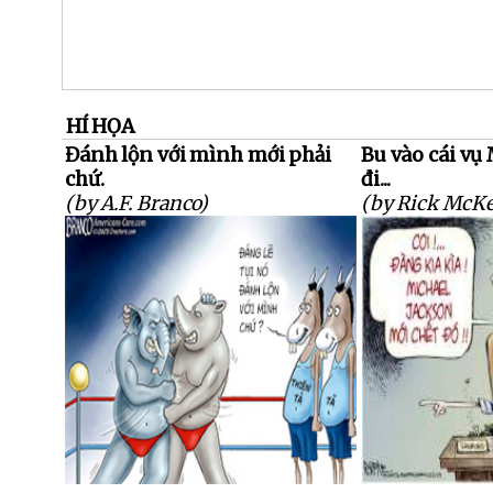
HÍ HỌA
Đánh lộn với mình mới phải
Bu vào cái vụ
chứ.
đi...
(by A.F. Branco)
(by Rick McKe