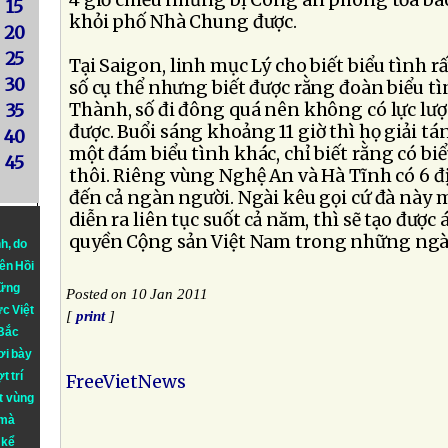
4 giờ chiều nhưng bị Công an phong tỏa ba
15
khỏi phố Nhà Chung được.
20
25
Tại Saigon, linh mục Lý cho biết biểu tình r
30
số cụ thể nhưng biết được rằng đoàn biểu tì
Thành, số đi đông quá nên không có lực lư
35
được. Buổi sáng khoảng 11 giờ thì họ giải tán
40
một đám biểu tình khác, chỉ biết rằng có bi
45
thôi. Riêng vùng Nghệ An và Hà Tĩnh có 6 đị
đến cả ngàn người. Ngài kêu gọi cứ đà này m
diễn ra liên tục suốt cả năm, thì sẽ tạo được 
quyền Cộng sản Việt Nam trong những ngày
nh
, do
iên Hồi
hững
Posted on 10 Jan 2011
ực Việt
[
print
]
 Bắc
ơi bày
t trí
FreeVietNews
t vùng
 mà
 kể