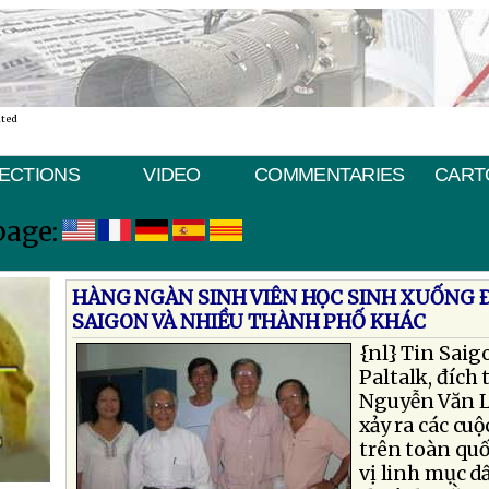
ated
ECTIONS
VIDEO
COMMENTARIES
CART
page:
HÀNG NGÀN SINH VIÊN HỌC SINH XUỐNG Ð
SAIGON VÀ NHIỀU THÀNH PHỐ KHÁC
{nl}
Tin Saig
Paltalk, đích
Nguyễn Văn L
xảy ra các cuộ
trên toàn quố
vị linh mục d