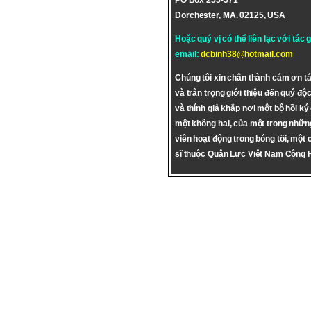
PO Box 255-571
Dorchester, MA. 02125, USA
Hoặc quý vị có thể liên lạc với tác 
email:
dcbinh38@hotmail.com
Chúng tôi xin chân thành cám ơn tá
và trân trọng giới thiệu đến quý độc
và thính giả khắp nơi một bộ hồi ký
một không hai, của một trong nhữn
viên hoạt động trong bóng tối, một 
sĩ thuộc Quân Lực Việt Nam Cộng 