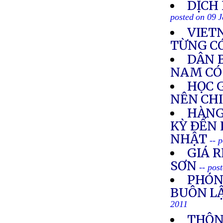
DỊCH
posted on 09 
VIET
TỪNG C
DÂN 
NAM CÓ
HỌC 
NÊN CH
HÀNG
KỲ ÐẾN
NHẬT
-- 
GIÁ R
SƠN
-- pos
PHÓN
BUÔN LẬ
2011
THÔN