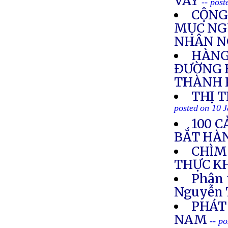
VÂY
-- pos
CỘNG
MỤC NGU
NHÂN N
HÀNG
ÐƯỜNG B
THÀNH 
THỊ 
posted on 10 
100 
BẮT HÀ
CHÌM 
THỰC K
Phân 
Nguyễn 
PHÁT
NAM
-- p