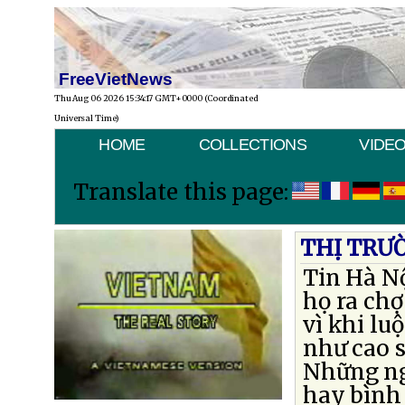
FreeVietNews
Thu Aug 06 2026 15:34:17 GMT+0000 (Coordinated
Universal Time)
HOME
COLLECTIONS
VIDE
Translate this page:
THỊ TRƯỜ
Tin Hà Nộ
họ ra chợ
vì khi lu
như cao s
Những ng
hay bình