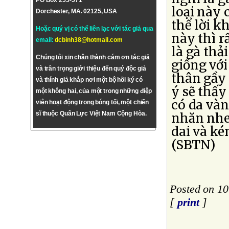
PO Box 255-571
loại này 
Dorchester, MA. 02125, USA
thể lời k
Hoặc quý vị có thể liên lạc với tác giả qua
này thì r
email:
dcbinh38@hotmail.com
là gà thả
Chúng tôi xin chân thành cám ơn tác giả
giống với
và trân trọng giới thiệu đến quý độc giả
thân gầy 
và thính giả khắp nơi một bộ hồi ký có
ý sẽ thấy
một không hai, của một trong những điệp
có da và
viên hoạt động trong bóng tối, một chiến
sĩ thuộc Quân Lực Việt Nam Cộng Hòa.
nhăn nheo
dai và ké
(SBTN)
Posted on 10
[
print
]