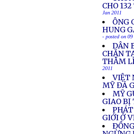
CHO 132
Jan 2011
ÔNG 
HUNG GÂ
- posted on 09
DÂN 
CHẶN T
THĂM L
2011
VIỆT
MỸ ĐÃ G
MỸ G
GIAO BỊ
PHÁT
GIỚI Ở 
ÐỒNG
NGỪNG 