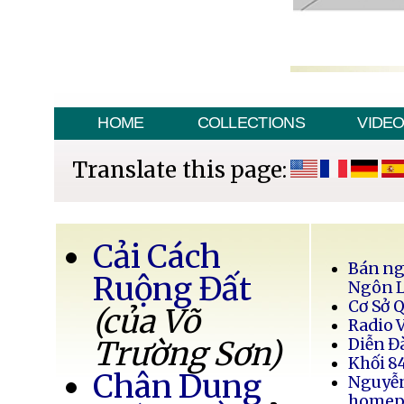
HOME
COLLECTIONS
VIDE
Translate this page:
Cải Cách
Bán ng
Ruộng Đất
Ngôn 
Cơ Sở 
(của Võ
Radio 
Trường Sơn)
Diễn Đ
Khối 8
Chân Dung
Nguyễ
homep