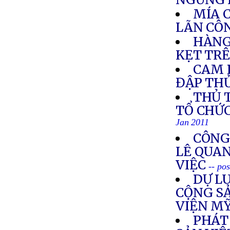
MÍA 
LÃN CÔ
HÀNG
KẸT TR
CAM 
ĐẬP TH
THỦ 
TỔ CHỨ
Jan 2011
CÔNG
LÊ QUA
VIỆC
-- po
DỰ L
CỘNG SẢ
VIỆN M
PHÁT