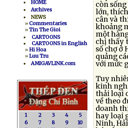
HOME
còn sống
Archives
lớn, thíc
NEWS
cân và th
»
Commentaries
khoảng m
»
Tin The Gioi
một hàng 
CARTOONS
chị thấy 
CARTOONS in English
số chợ ở 
»
Hi Hoa
quảng cáo
»
Luu Tru
với mức g
AMIGAVLINK.com
Tuy nhiê
kinh nghi
thải loạ
về theo đ
doanh thị
hay loại 
1
2
3
4
5
Ninh, Hải
6
7
8
9
10