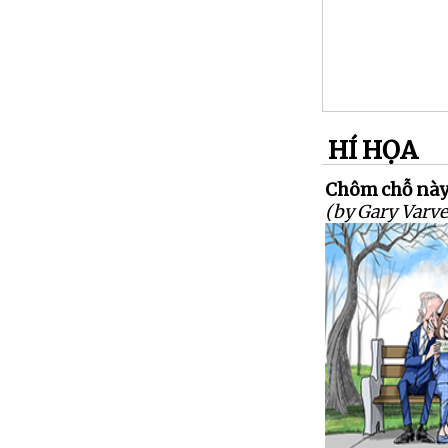
HÍ HỌA
Chôm chỗ này 
(by Gary Varve