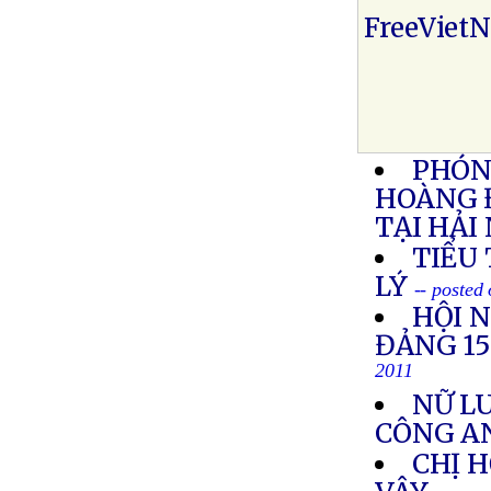
FreeViet
PHÓNG
HOÀNG 
TẠI HẢI
TIỂU
LÝ
-- posted
HỘI 
ĐẢNG 1
2011
NỮ LU
CÔNG A
CHỊ 