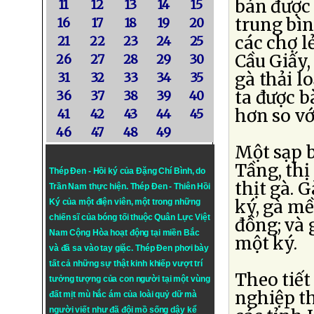
bán được 
11
12
13
14
15
trung bìn
16
17
18
19
20
các chợ l
21
22
23
24
25
Cầu Giấy,
26
27
28
29
30
gà thải l
31
32
33
34
35
ta được b
36
37
38
39
40
hơn so vớ
41
42
43
44
45
46
47
48
49
Một sạp b
Tầng, thị
Thép Đen - Hồi ký của Đặng Chí Bình
, do
thịt gà. 
Trần Nam thực hiện.
Thép Đen
- Thiên Hồi
ký, gà mề
Ký của một điện viên, một trong những
chiến sĩ của bóng tối thuộc Quân Lực Việt
đồng; và 
Nam Cộng Hòa hoạt động tại miền Bắc
một ký.
và đã sa vào tay giặc. Thép Đen phơi bày
tất cả những sự thật kinh khiếp vượt trí
Theo tiết
tưởng tượng của con người tại một vùng
nghiệp th
đất mịt mù hắc ám của loài quỷ dữ mà
người viết như đã đội mồ sống dậy kể