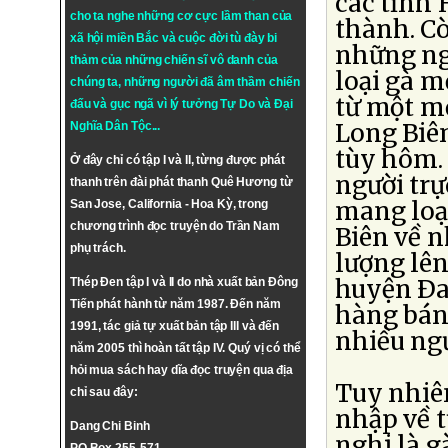
các tỉnh 
cho ta nghe những cơ cực lầm than của
thành. Cò
xã hội miền Bắc và cuộc đời tù đày bi
những ng
thảm của những chiến sĩ vô danh của
loại gà m
chúng ta, những người đã âm thầm chiến
từ một mố
đấu và gục ngã vì lý tưởng
Tự Do
và
Đại
Long Biên
Nghĩa Dân Tộc
...
tùy hôm. 
Ở đây chỉ có tập I và II, từng được phát
người trự
thanh trên đài phát thanh Quê Hương từ
mang loạ
San Jose, California - Hoa Kỳ, trong
chương trình đọc truyện do Trần Nam
Biên về n
phụ trách.
lượng lên
huyện Ða
Thép Đen tập I và II do nhà xuất bản Đông
Tiến phát hành từ năm 1987. Đến năm
hàng bán 
1991, tác giả tự xuất bản tập III và đến
nhiều ngư
năm 2005 thì hoàn tất tập IV. Quý vị có thể
hỏi mua sách hay dĩa đọc truyện qua địa
Tuy nhiên
chỉ sau đây:
nhập về 
Dang Chi Binh
nghi là g