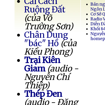
Cải Cách
Bán ng
Ruộng Đất
Ngôn 
Cơ Sở 
(của Võ
Radio 
Trường Sơn)
Diễn Đ
Khối 8
Chân Dung
Nguyễ
homep
"bác" Hồ
(của
Kiều Phong)
Trại Kiên
Giam
(audio -
Nguyễn Chí
Thiệp)
Thép Đen
(audio - Đặng