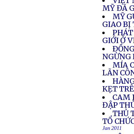
VIỆT
MỸ ĐÃ G
MỸ G
GIAO BỊ
PHÁT
GIỚI Ở 
ÐỒNG
NGỪNG 
MÍA 
LÃN CÔ
HÀNG
KẸT TR
CAM 
ĐẬP TH
THỦ 
TỔ CHỨ
Jan 2011