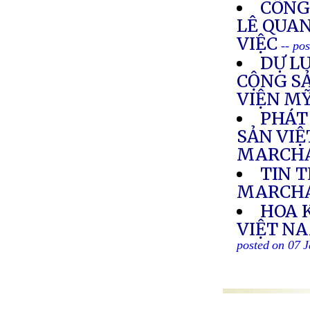
CÔNG
LÊ QUA
VIỆC
-- po
DỰ L
CỘNG SẢ
VIỆN M
PHÁT
SẢN VIỆ
MARCHA
TIN 
MARCH
HOA 
VIỆT NA
posted on 07 