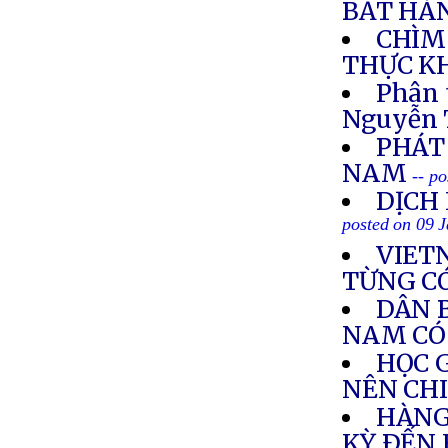
BẮT HÀ
CHÌM 
THỰC K
Phân 
Nguyễn 
PHÁT
NAM
-- p
DỊCH
posted on 09 
VIET
TỪNG C
DÂN 
NAM CÓ
HỌC 
NÊN CH
HÀNG
KỲ ÐẾN