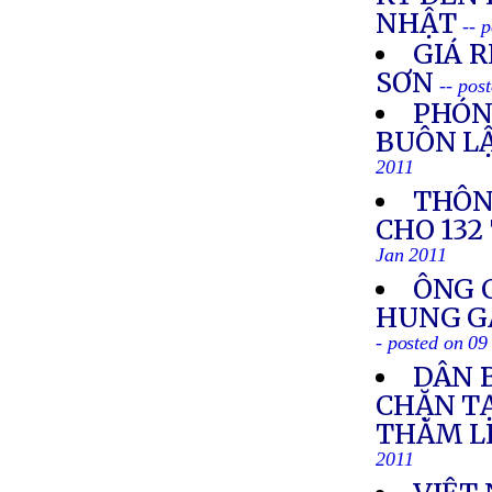
NHẬT
-- 
GIÁ R
SƠN
-- pos
PHÓN
BUÔN LẬ
2011
THÔN
CHO 132
Jan 2011
ÔNG 
HUNG GÂ
- posted on 09
DÂN 
CHẶN T
THĂM L
2011