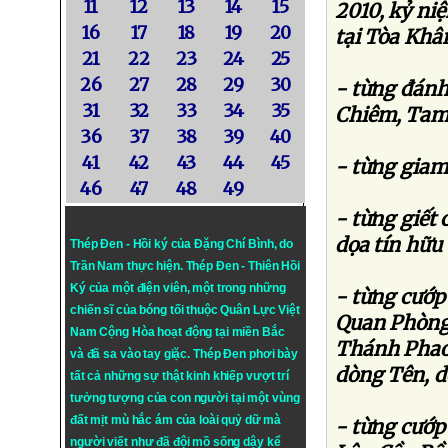
11
12
13
14
15
2010, kỷ ni
16
17
18
19
20
tại Tòa Kh
21
22
23
24
25
26
27
28
29
30
- từng đánh
31
32
33
34
35
Chiêm, Tam
36
37
38
39
40
41
42
43
44
45
- từng giam 
46
47
48
49
- từng giết 
dọa tín hữu 
Thép Đen - Hồi ký của Đặng Chí Bình
, do
Trần Nam thực hiện.
Thép Đen
- Thiên Hồi
Ký của một điện viên, một trong những
- từng cướp
chiến sĩ của bóng tối thuộc Quân Lực Việt
Quan Phòng
Nam Cộng Hòa hoạt động tại miền Bắc
Thánh Phao
và đã sa vào tay giặc. Thép Đen phơi bày
dòng Tên, d
tất cả những sự thật kinh khiếp vượt trí
tưởng tượng của con người tại một vùng
đất mịt mù hắc ám của loài quỷ dữ mà
- từng cướp
người viết như đã đội mồ sống dậy kể