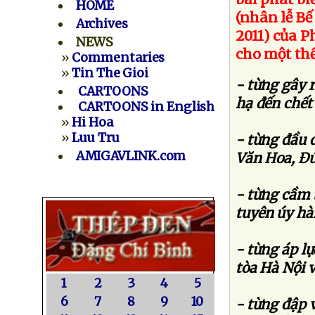
HOME
(nhân lễ B
Archives
2011
) của P
NEWS
cho một thế
»
Commentaries
»
Tin The Gioi
- từng gây 
CARTOONS
hạ đến chết 
CARTOONS in English
»
Hi Hoa
»
Luu Tru
- từng đầu
AMIGAVLINK.com
Văn Hoa, Ð
- từng cầm
tuyên úy hà
- từng áp l
tòa Hà Nội
1
2
3
4
5
6
7
8
9
10
- từng đập 