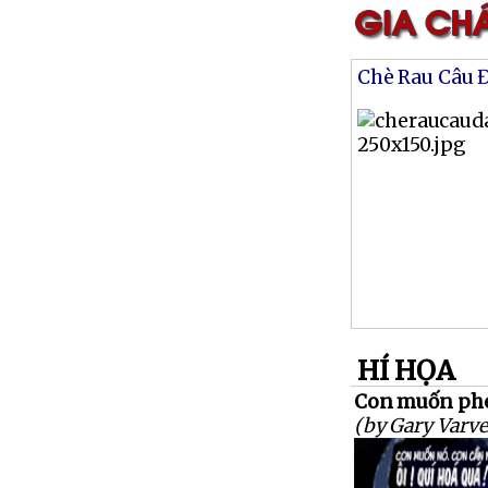
Chè Rau Câu 
HÍ HỌA
Con muốn phé
(by Gary Varve