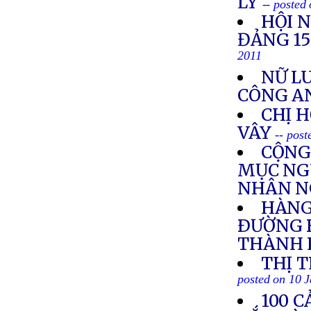
LÝ
-- posted
HỘI 
ĐẢNG 1
2011
NỮ LU
CÔNG A
CHỊ 
VÂY
-- pos
CỘNG
MỤC NGU
NHÂN N
HÀNG
ÐƯỜNG B
THÀNH 
THỊ 
posted on 10 
100 