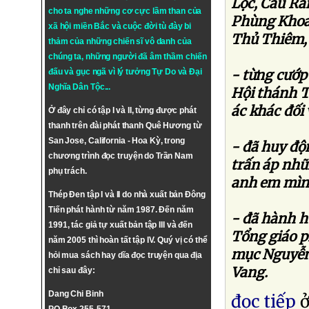
Lộc, Cầu Rầ
cho ta nghe những cơ cực lầm than của
Phùng Khoa
xã hội miền Bắc và cuộc đời tù đày bi
Thủ Thiêm, 
thảm của những chiến sĩ vô danh của
chúng ta, những người đã âm thầm chiến
- từng cướp 
đấu và gục ngã vì lý tưởng
Tự Do
và
Đại
Nghĩa Dân Tộc
...
Hội thánh T
ác khác đối
Ở đây chỉ có tập I và II, từng được phát
thanh trên đài phát thanh Quê Hương từ
San Jose, California - Hoa Kỳ, trong
- đã huy độ
chương trình đọc truyện do Trần Nam
trấn áp nhữ
phụ trách.
anh em mình
Thép Đen tập I và II do nhà xuất bản Đông
Tiến phát hành từ năm 1987. Đến năm
- đã hành h
1991, tác giả tự xuất bản tập III và đến
Tổng giáo p
năm 2005 thì hoàn tất tập IV. Quý vị có thể
mục Nguyễn 
hỏi mua sách hay dĩa đọc truyện qua địa
Vang.
chỉ sau đây:
Dang Chi Binh
đọc tiếp
ở