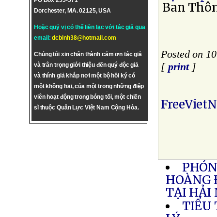
PO Box 255-571
Ban Thôn
Dorchester, MA. 02125, USA
Hoặc quý vị có thể liên lạc với tác giả qua
email:
dcbinh38@hotmail.com
Posted on 10
Chúng tôi xin chân thành cám ơn tác giả
[
print
]
và trân trọng giới thiệu đến quý độc giả
và thính giả khắp nơi một bộ hồi ký có
một không hai, của một trong những điệp
viên hoạt động trong bóng tối, một chiến
FreeViet
sĩ thuộc Quân Lực Việt Nam Cộng Hòa.
PHÓNG
HOÀNG 
TẠI HẢI
TIỂU