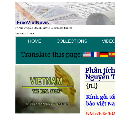
FreeVietNews
Fri Aug 07 2026 08:21:19 GMT+0000 (Coordinated
Universal Time)
HOME
COLLECTIONS
VIDE
Translate this page:
Phân tích
Nguyễn T
{nl}
Kính gởi t
bào Việt N
bài phát bi