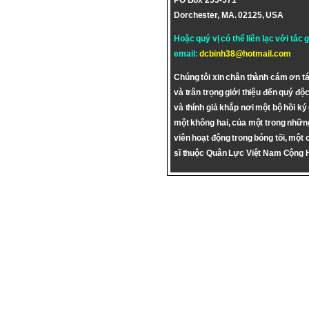
PO Box 255-571
Dorchester, MA. 02125, USA
Hoặc quý vị có thể liên lạc với tác 
email:
dcbinh38@hotmail.com
Chúng tôi xin chân thành cám ơn tá
và trân trọng giới thiệu đến quý độc
và thính giả khắp nơi một bộ hồi ký
một không hai, của một trong nhữn
viên hoạt động trong bóng tối, một 
sĩ thuộc Quân Lực Việt Nam Cộng 