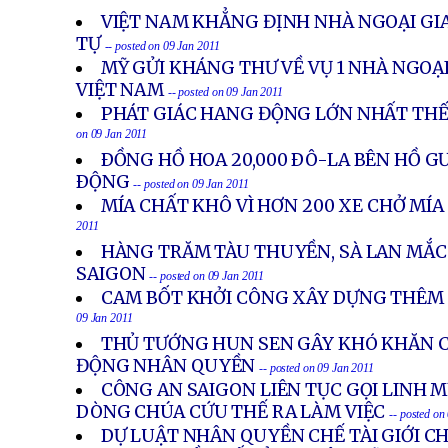
on 09 Jan 2011
VIỆT NAM KHẲNG ĐỊNH NHÀ NGOẠI GIA
TỰ
-- posted on 09 Jan 2011
MỸ GỬI KHÁNG THƯ VỀ VỤ 1 NHÀ NGOẠI
VIỆT NAM
-- posted on 09 Jan 2011
PHÁT GIÁC HANG ĐỘNG LỚN NHẤT THẾ 
on 09 Jan 2011
ÐỒNG HỒ HOA 20,000 ÐÔ-LA BÊN HỒ 
ÐỘNG
-- posted on 09 Jan 2011
MÍA CHẤT KHÔ VÌ HƠN 200 XE CHỞ MÍ
2011
HÀNG TRĂM TÀU THUYỀN, SÀ LAN MẮC
SAIGON
-- posted on 09 Jan 2011
CAM BỐT KHỞI CÔNG XÂY DỰNG THÊM 
09 Jan 2011
THỦ TƯỚNG HUN SEN GÂY KHÓ KHĂN C
ĐỘNG NHÂN QUYỀN
-- posted on 09 Jan 2011
CÔNG AN SAIGON LIÊN TỤC GỌI LINH 
DÒNG CHÚA CỨU THẾ RA LÀM VIỆC
-- posted on
DỰ LUẬT NHÂN QUYỀN CHẾ TÀI GIỚI C