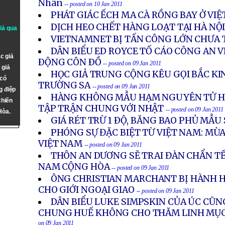
Nhân
-- posted on 10 Jan 2011
PHÁT GIÁC ẾCH MA CÀ RỒNG BAY Ở VI
DỊCH HEO CHẾT HÀNG LOẠT TẠI HÀ NỘ
giả qua
VIETNAMNET BỊ TẤN CÔNG LỚN CHƯA 
DÂN BIỂU ED ROYCE TỐ CÁO CÔNG AN 
c giả
ÐỘNG CÔN ÐỒ
-- posted on 09 Jan 2011
 giả
HỌC GIẢ TRUNG CỘNG KÊU GỌI BẮC KI
 có
TRƯỜNG SA
-- posted on 09 Jan 2011
g điệp
HÀNG KHÔNG MẪU HẠM NGUYÊN TỬ H
chiến
TẬP TRẬN CHUNG VỚI NHẬT
-- posted on 09 Jan 2011
Hòa.
GIÁ RÉT TRỪ 1 ÐỘ, BĂNG BAO PHỦ MẪU
PHÓNG SỰ ĐẶC BIỆT TỪ VIỆT NAM: MÙA
VIỆT NAM
-- posted on 09 Jan 2011
THÔN AN DƯƠNG SẼ TRAI ĐÀN CHẨN TẾ 
NAM CỘNG HÒA
-- posted on 09 Jan 2011
ÔNG CHRISTIAN MARCHANT BỊ HÀNH 
CHO GIỚI NGOẠI GIAO
-- posted on 09 Jan 2011
DÂN BIỂU LUKE SIMPSKIN CỦA ÚC CŨNG
CHUNG HUẾ KHÔNG CHO THĂM LINH MỤC