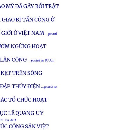
O MỸ ĐÃ GÂY RỐI TRẬT
 GIAO BỊ TẤN CÔNG Ở
GIỚI Ở VIỆT NAM
-- posted
GƯƠM NGỪNG HOẠT
A LÃN CÔNG
-- posted on 09 Jan
 KẸT TRÊN SÔNG
ĐẬP THỦY ĐIỆN
-- posted on
ÁC TỔ CHỨC HOẠT
MỤC LÊ QUANG UY
 07 Jan 2011
HỨC CỘNG SẢN VIỆT