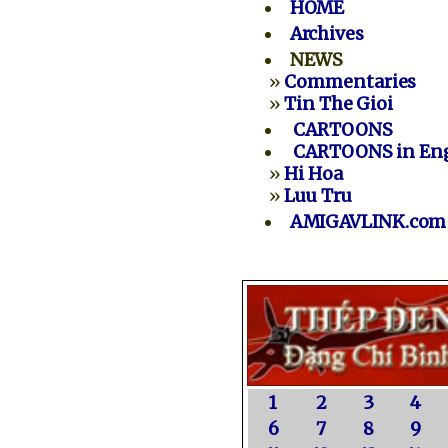
HOME
Archives
NEWS
»
Commentaries
»
Tin The Gioi
CARTOONS
CARTOONS in Eng
»
Hi Hoa
»
Luu Tru
AMIGAVLINK.com
1
2
3
4
6
7
8
9