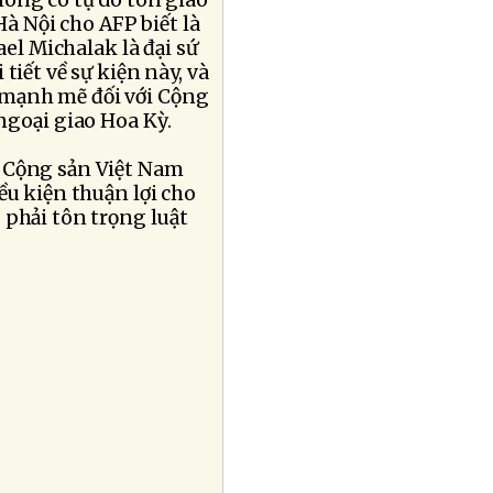
hông có tự do tôn giáo
Hà Nội cho AFP biết là
l Michalak là đại sứ
iết về sự kiện này, và
 mạnh mẽ đối với Cộng
ngoại giao Hoa Kỳ.
o Cộng sản Việt Nam
ều kiện thuận lợi cho
 phải tôn trọng luật