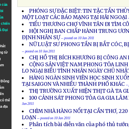
n của
PHÓNG SỰ ĐẶC BIỆT: TIN TẶC TẦN TH
bi
MỘT LOẠT CÁC BÁO MẠNG TẠI HẢI NGOẠI
ủa
TIỂU THƯƠNG CHỢ VĨNH TÂN ĐI TÌM C
 chiến
à
Đại
HỘI NGHỊ BAN CHẤP HÀNH TRUNG ƯƠN
ĐỊNH NHÂN SỰ
-- posted on 10 Jan 2011
NỮ LUẬT SƯ PHONG TẦN BỊ BẮT CÓC, 
phát
-- posted on 10 Jan 2011
ng từ
CHỊ HỒ THỊ BÍCH KHƯƠNG BỊ CÔNG AN
g
CỘNG SẢN VIỆT NAM PHONG TỎA LINH
Nam
LO NGẠI BIỂU TÌNH NHÂN NGÀY CHỦ NHẬ
HÀNG NGÀN SINH VIÊN HỌC SINH XUỐ
n Đông
TẠI SAIGON VÀ NHIỀU THÀNH PHỐ KHÁC
--
năm
THỊ TRƯỜNG XUẤT HIỆN THỊT GÀ TA G
đến
100 CẢNH SÁT PHONG TỎA GA GIA LÂM
 có thể
Jan 2011
a địa
CHÌM NHÀ HÀNG NỔI TẠI CẦN THƠ, 22
LOẠN
-- posted on 10 Jan 2011
Phân tích bài diễn văn của phó thủ tư