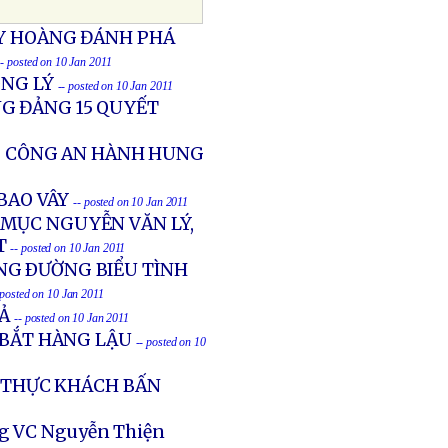
ỦY HOÀNG ĐÁNH PHÁ
-- posted on 10 Jan 2011
ÔNG LÝ
-- posted on 10 Jan 2011
G ĐẢNG 15 QUYẾT
BỊ CÔNG AN HÀNH HUNG
 BAO VÂY
-- posted on 10 Jan 2011
 MỤC NGUYỄN VĂN LÝ,
T
-- posted on 10 Jan 2011
NG ÐƯỜNG BIỂU TÌNH
 posted on 10 Jan 2011
IẢ
-- posted on 10 Jan 2011
 BẮT HÀNG LẬU
-- posted on 10
0 THỰC KHÁCH BẤN
ớng VC Nguyễn Thiện