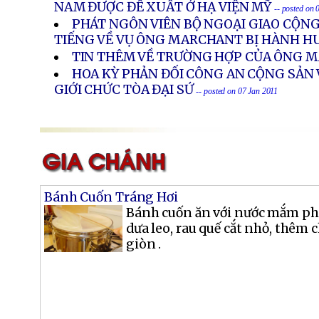
NAM ĐƯỢC ĐỀ XUẤT Ở HẠ VIỆN MỸ
-- posted on 
PHÁT NGÔN VIÊN BỘ NGOẠI GIAO CỘNG
TIẾNG VỀ VỤ ÔNG MARCHANT BỊ HÀNH 
TIN THÊM VỀ TRƯỜNG HỢP CỦA ÔNG
HOA KỲ PHẢN ĐỐI CÔNG AN CỘNG SẢN
GIỚI CHỨC TÒA ĐẠI SỨ
-- posted on 07 Jan 2011
Bánh Cuốn Tráng Hơi
Bánh cuốn ăn với nước mắm pha
dưa leo, rau quế cắt nhỏ, thêm
giòn .