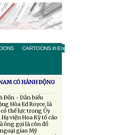
OONS
CARTOONS in English
T NAM CÓ HÀNH ÐỘNG
h Ðốn - Dân biểu
ng Hòa Ed Royce, là
có thế lực trong Ủy
 Hạ viện Hoa Kỳ tố cáo
 ông gọi là côn đồ
 ngoại giao Mỹ