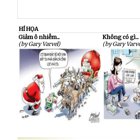
HÍ HỌA
Giảm ô nhiễm...
Không có gì...
(by Gary Varvel)
(by Gary Varve