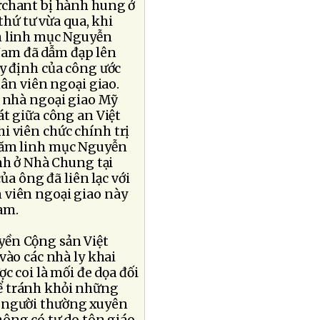
rchant bị hành hung ở
hứ tư vừa qua, khi
m linh mục Nguyễn
 Nam đã dẫm đạp lên
y định của công ước
hân viên ngoại giao.
 nhà ngoại giao Mỹ
át giữa công an Việt
i viên chức chính trị
hăm linh mục Nguyễn
nh ở Nhà Chung tại
ủa ông đã liên lạc với
 viên ngoại giao này
am.
yền Cộng sản Việt
ào các nhà ly khai
c coi là mối đe dọa đối
thể tránh khỏi những
à người thường xuyên