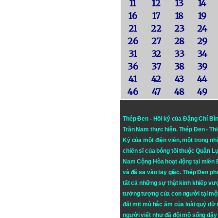
11
12
13
14
16
17
18
19
21
22
23
24
26
27
28
29
31
32
33
34
36
37
38
39
41
42
43
44
46
47
48
49
Thép Đen - Hồi ký của Đặng Chí Bì
Trần Nam thực hiện.
Thép Đen
- Th
Ký của một điện viên, một trong n
chiến sĩ của bóng tối thuộc Quân L
Nam Cộng Hòa hoạt động tại miền
và đã sa vào tay giặc. Thép Đen ph
tất cả những sự thật kinh khiếp vượ
tưởng tượng của con người tại mộ
đất mịt mù hắc ám của loài quỷ dữ
người viết như đã đội mồ sống dậy