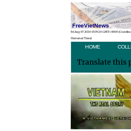
FreeVietNews
Fri Aug 07 2026 03:39:20 GMT+0000 (Coordin
Universal Time)
HOME
COLL
Translate this 