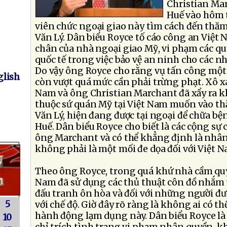
Christian Ma
Huế vào hôm t
viên chức ngoại giao này tìm cách đến thă
Văn Lý. Dân biểu Royce tố cáo công an Việt
chân của nhà ngoại giao Mỹ, vi phạm các qu
quốc tế trong việc bảo vệ an ninh cho các n
Do vậy ông Royce cho rằng vụ tấn công một
lish
còn vượt quá mức cần phải trừng phạt. Xô x
Nam và ông Christian Marchant đã xẩy ra kh
thuộc sứ quán Mỹ tại Việt Nam muốn vào t
Văn Lý, hiện đang được tại ngoại để chữa bệ
Huế. Dân biểu Royce cho biết là các cộng sự c
ông Marchant và có thể khẳng định là nhân
không phải là một mối đe dọa đối với Việt N
Theo ông Royce, trong quá khứ nhà cầm qu
Nam đã sử dụng các thủ thuật côn đồ nhắm v
đấu tranh ôn hòa và đối với những người đượ
5
với chế độ. Giờ đây rõ ràng là không ai có 
hành động lạm dụng này. Dân biểu Royce l
10