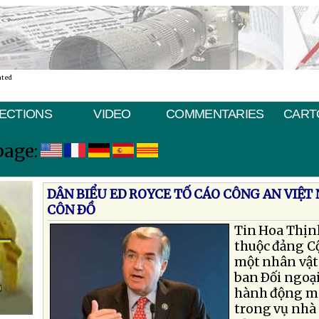
ated
ECTIONS
VIDEO
COMMENTARIES
CART
page:
DÂN BIỂU ED ROYCE TỐ CÁO CÔNG AN VIỆ
CÔN ÐỒ
Tin Hoa Thịn
thuộc đảng Cộ
một nhân vật 
ban Ðối ngoại
hành động mà
trong vụ nhà