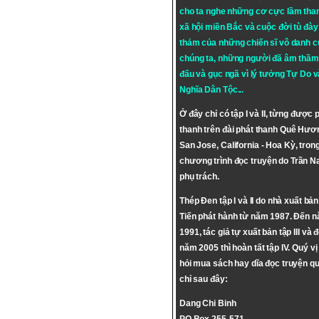
cho ta nghe những cơ cực lầm tha
xã hội miền Bắc và cuộc đời tù đày 
thảm của những chiến sĩ vô danh c
chúng ta, những người đã âm thầm
đấu và gục ngã vì lý tưởng
Tự Do
v
Nghĩa Dân Tộc
...
Ở đây chỉ có tập I và II, từng được 
thanh trên đài phát thanh Quê Hươ
San Jose, California - Hoa Kỳ, tron
chương trình đọc truyện do Trần 
phụ trách.
Thép Đen tập I và II do nhà xuất bả
Tiến phát hành từ năm 1987. Đến 
1991, tác giả tự xuất bản tập III và 
năm 2005 thì hoàn tất tập IV. Quý vị
hỏi mua sách hay dĩa đọc truyện qu
chỉ sau đây:
Dang Chi Binh