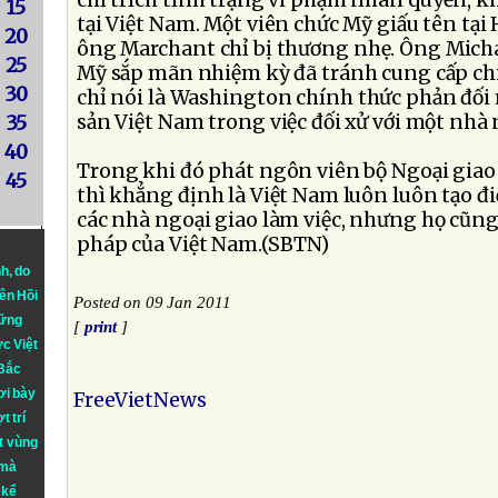
chỉ trích tình trạng vi phạm nhân quyền, k
15
tại Việt Nam. Một viên chức Mỹ giấu tên tại 
20
ông Marchant chỉ bị thương nhẹ. Ông Michae
25
Mỹ sắp mãn nhiệm kỳ đã tránh cung cấp chi t
30
chỉ nói là Washington chính thức phản đối
sản Việt Nam trong việc đối xử với một nhà 
35
40
Trong khi đó phát ngôn viên bộ Ngoại gia
45
thì khẳng định là Việt Nam luôn luôn tạo đi
các nhà ngoại giao làm việc, nhưng họ cũng
pháp của Việt Nam.(SBTN)
nh
, do
iên Hồi
Posted on 09 Jan 2011
hững
[
print
]
ực Việt
 Bắc
ơi bày
FreeVietNews
t trí
t vùng
 mà
 kể