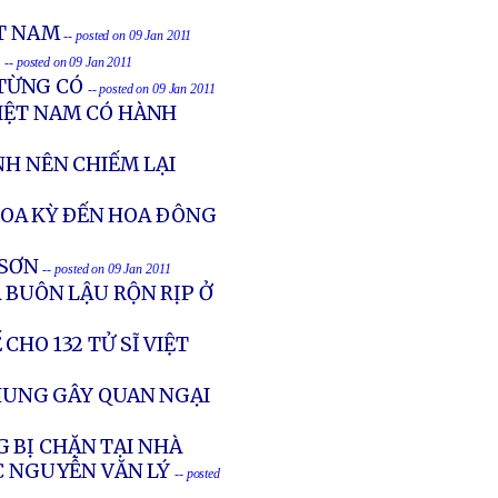
ỆT NAM
-- posted on 09 Jan 2011
I
-- posted on 09 Jan 2011
TỪNG CÓ
-- posted on 09 Jan 2011
VIỆT NAM CÓ HÀNH
NH NÊN CHIẾM LẠI
OA KỲ ÐẾN HOA ÐÔNG
 SƠN
-- posted on 09 Jan 2011
 BUÔN LẬU RỘN RỊP Ở
CHO 132 TỬ SĨ VIỆT
HUNG GÂY QUAN NGẠI
 BỊ CHẶN TẠI NHÀ
 NGUYỄN VĂN LÝ
-- posted