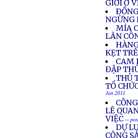
GIỚI Ở 
ÐỒNG
NGỪNG 
MÍA 
LÃN CÔ
HÀNG
KẸT TR
CAM 
ĐẬP TH
THỦ 
TỔ CHỨ
Jan 2011
CÔNG
LÊ QUA
VIỆC
-- po
DỰ L
CỘNG SẢ