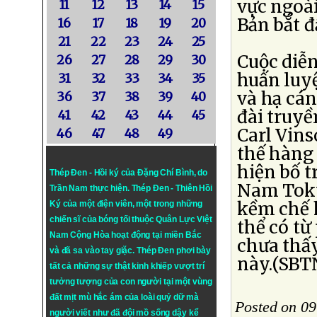
vực ngoà
11
12
13
14
15
Bản bắt đ
16
17
18
19
20
21
22
23
24
25
Cuộc diễ
26
27
28
29
30
huấn luy
31
32
33
34
35
và hạ cán
36
37
38
39
40
đài truy
41
42
43
44
45
Carl Vins
46
47
48
49
thế hàng
hiện bố t
Thép Đen - Hồi ký của Đặng Chí Bình
, do
Nam Toky
Trần Nam thực hiện.
Thép Đen
- Thiên Hồi
kềm chế 
Ký của một điện viên, một trong những
chiến sĩ của bóng tối thuộc Quân Lực Việt
thể có từ
Nam Cộng Hòa hoạt động tại miền Bắc
chưa thấy
và đã sa vào tay giặc. Thép Đen phơi bày
này.(SBT
tất cả những sự thật kinh khiếp vượt trí
tưởng tượng của con người tại một vùng
đất mịt mù hắc ám của loài quỷ dữ mà
Posted on 09
người viết như đã đội mồ sống dậy kể