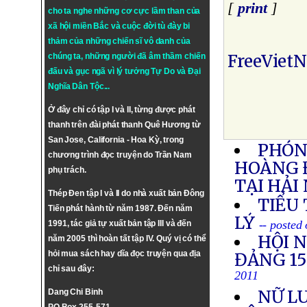
[
print
]
cho ta nghe những cơ cực lầm than của
xã hội miền Bắc và cuộc đời tù đày bi
thảm của những chiến sĩ vô danh của
FreeViet
chúng ta, những người đã âm thầm chiến
đấu và gục ngã vì lý tưởng
Tự Do
và
Đại
Nghĩa Dân Tộc
...
Ở đây chỉ có tập I và II, từng được phát
thanh trên đài phát thanh Quê Hương từ
San Jose, California - Hoa Kỳ, trong
PHÓNG
chương trình đọc truyện do Trần Nam
HOÀNG 
phụ trách.
TẠI HẢI
Thép Đen tập I và II do nhà xuất bản Đông
TIỂU
Tiến phát hành từ năm 1987. Đến năm
LÝ
-- posted
1991, tác giả tự xuất bản tập III và đến
HỘI 
năm 2005 thì hoàn tất tập IV. Quý vị có thể
hỏi mua sách hay dĩa đọc truyện qua địa
ĐẢNG 1
chỉ sau đây:
2011
NỮ LU
Dang Chi Binh