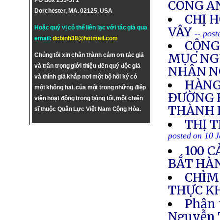
PO Box 255-571
CÔNG A
Dorchester, MA. 02125, USA
CHỊ 
Hoặc quý vị có thể liên lạc với tác giả qua
VÂY
-- pos
email:
dcbinh38@hotmail.com
CỘNG
MỤC NGU
Chúng tôi xin chân thành cám ơn tác giả
và trân trọng giới thiệu đến quý độc giả
NHÂN N
và thính giả khắp nơi một bộ hồi ký có
HÀNG
một không hai, của một trong những điệp
ÐƯỜNG B
viên hoạt động trong bóng tối, một chiến
THÀNH 
sĩ thuộc Quân Lực Việt Nam Cộng Hòa.
THỊ 
posted on 10 
100 
BẮT HÀ
CHÌM 
THỰC K
Phân 
Nguyễn 