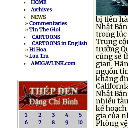
HOME
Archives
NEWS
bị tiến h
»
Commentaries
Nhật Bản 
»
Tin The Gioi
trong lúc
CARTOONS
Trung cộ
CARTOONS in English
trưởng Q
»
Hi Hoa
cũng sẽ t
»
Luu Tru
gian. Hã
AMIGAVLINK.com
nguồn ti
khẳng địn
Californi
Nhật Bản 
nhiều tà
kế hoạch 
gia của n
1
2
3
4
5
Phòng vệ 
6
7
8
9
10