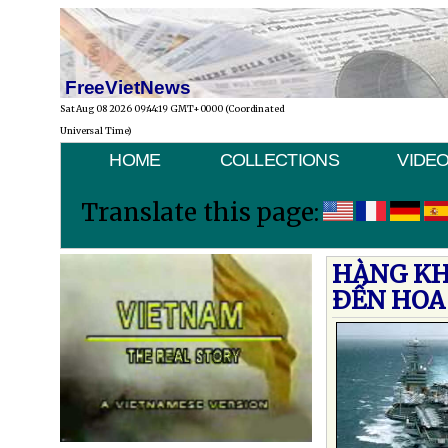
FreeVietNews
Sat Aug 08 2026 09:44:19 GMT+0000 (Coordinated
Universal Time)
HOME
COLLECTIONS
VIDE
Translate this page:
HÀNG KH
ÐẾN HOA