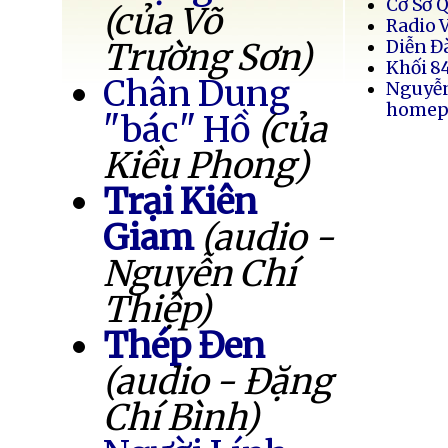
Cơ Sở 
(của Võ
Radio 
Trường Sơn)
Diễn Đ
Khối 8
Chân Dung
Nguyễ
homep
"bác" Hồ
(của
Kiều Phong)
Trại Kiên
Giam
(audio -
Nguyễn Chí
Thiệp)
Thép Đen
(audio - Đặng
Chí Bình)