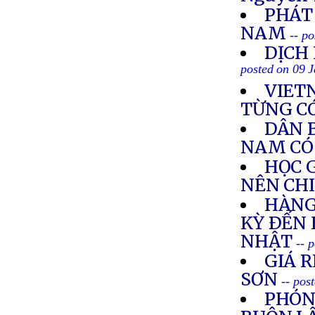
PHÁT
NAM
-- p
DỊCH
posted on 09 
VIET
TỪNG C
DÂN 
NAM CÓ
HỌC 
NÊN CH
HÀNG
KỲ ÐẾN
NHẬT
-- 
GIÁ R
SƠN
-- pos
PHÓN