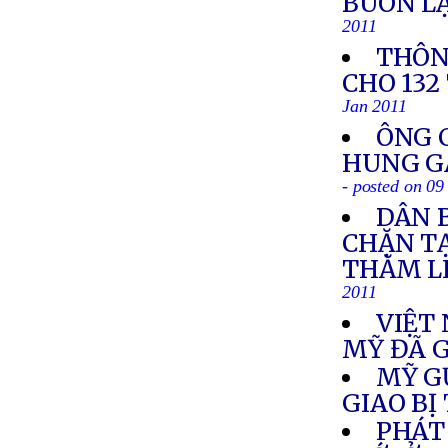
BUÔN LẬ
2011
THÔN
CHO 132
Jan 2011
ÔNG 
HUNG GÂ
- posted on 09
DÂN 
CHẶN T
THĂM L
2011
VIỆT
MỸ ĐÃ G
MỸ G
GIAO BỊ
PHÁT