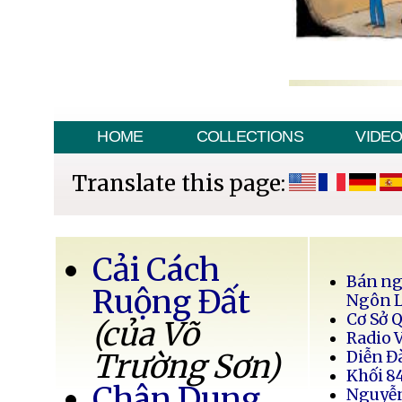
HOME
COLLECTIONS
VIDE
Translate this page:
Cải Cách
Bán ng
Ruộng Đất
Ngôn 
Cơ Sở 
(của Võ
Radio 
Trường Sơn)
Diễn Đ
Khối 8
Chân Dung
Nguyễ