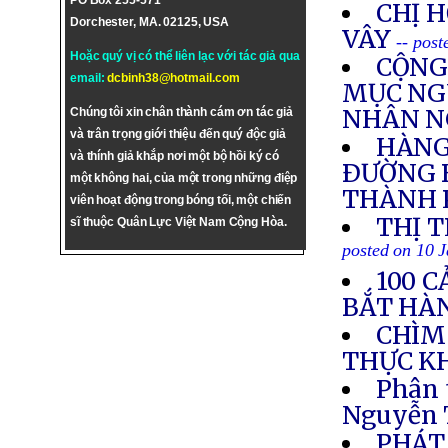
PO Box 255-571
CHỊ 
Dorchester, MA. 02125, USA
VÂY
-- pos
Hoặc quý vị có thể liên lạc với tác giả qua
CỘNG
email:
dcbinh38@hotmail.com
MỤC NGU
NHÂN N
Chúng tôi xin chân thành cám ơn tác giả
và trân trọng giới thiệu đến quý độc giả
HÀNG
và thính giả khắp nơi một bộ hồi ký có
ÐƯỜNG B
một không hai, của một trong những điệp
THÀNH 
viên hoạt động trong bóng tối, một chiến
THỊ 
sĩ thuộc Quân Lực Việt Nam Cộng Hòa.
posted on 10 
100 
BẮT HÀ
CHÌM 
THỰC K
Phân 
Nguyễn 
PHÁT