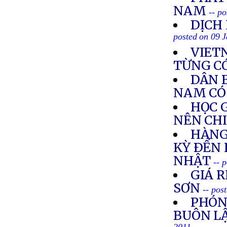
NAM
-- p
DỊCH
posted on 09 
VIET
TỪNG C
DÂN 
NAM CÓ
HỌC 
NÊN CH
HÀNG
KỲ ÐẾN
NHẬT
-- 
GIÁ R
SƠN
-- pos
PHÓN
BUÔN LẬ