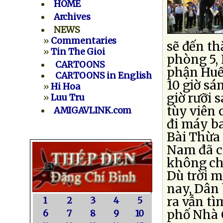
HOME
Archives
NEWS
»
Commentaries
sẽ đến t
»
Tin The Gioi
phòng 5,
CARTOONS
phận Huế
CARTOONS in English
10 giờ sá
»
Hi Hoa
giờ rưỡi 
»
Luu Tru
tùy viên 
AMIGAVLINK.com
đi máy ba
Bài Thừa 
Nam đã c
không ch
Dù trời m
nay, Dân 
ra vẫn tì
1
2
3
4
5
phố Nhà 
6
7
8
9
10