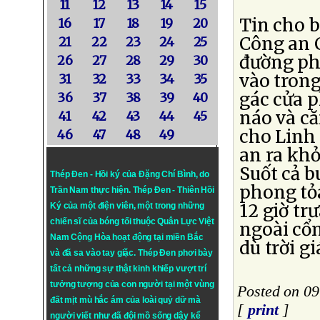
11
12
13
14
15
Tin cho b
16
17
18
19
20
Công an 
21
22
23
24
25
đường phố
26
27
28
29
30
vào tron
31
32
33
34
35
gác cửa 
36
37
38
39
40
náo và c
41
42
43
44
45
cho Linh
46
47
48
49
an ra khỏ
Suốt cả b
Thép Đen - Hồi ký của Đặng Chí Bình
, do
phong tỏ
Trần Nam thực hiện.
Thép Đen
- Thiên Hồi
12 giờ tr
Ký của một điện viên, một trong những
chiến sĩ của bóng tối thuộc Quân Lực Việt
ngoài cổ
Nam Cộng Hòa hoạt động tại miền Bắc
dù trời g
và đã sa vào tay giặc. Thép Đen phơi bày
tất cả những sự thật kinh khiếp vượt trí
tưởng tượng của con người tại một vùng
Posted on 09
đất mịt mù hắc ám của loài quỷ dữ mà
[
print
]
người viết như đã đội mồ sống dậy kể