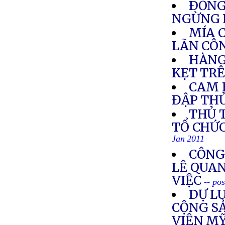
ÐỒNG
NGỪNG 
MÍA 
LÃN CÔ
HÀNG
KẸT TR
CAM 
ĐẬP TH
THỦ 
TỔ CHỨ
Jan 2011
CÔNG
LÊ QUA
VIỆC
-- po
DỰ L
CỘNG SẢ
VIỆN M