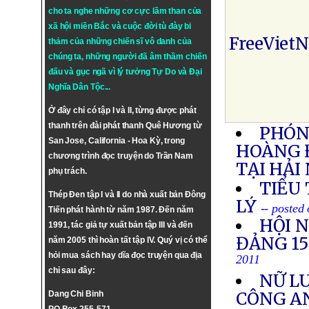
cho ta nghe những cơ cực lầm than của
xã hội miền Bắc và cuộc đời tù đày bi
FreeViet
thảm của những chiến sĩ vô danh của
chúng ta, những người đã âm thầm chiến
đấu và gục ngã vì lý tưởng
Tự Do
và
Đại
Nghĩa Dân Tộc
...
Ở đây chỉ có tập I và II, từng được phát
thanh trên đài phát thanh Quê Hương từ
PHÓNG
San Jose, California - Hoa Kỳ, trong
HOÀNG 
chương trình đọc truyện do Trần Nam
TẠI HẢI
phụ trách.
TIỂU
Thép Đen tập I và II do nhà xuất bản Đông
LÝ
-- posted
Tiến phát hành từ năm 1987. Đến năm
HỘI 
1991, tác giả tự xuất bản tập III và đến
ĐẢNG 1
năm 2005 thì hoàn tất tập IV. Quý vị có thể
hỏi mua sách hay dĩa đọc truyện qua địa
2011
chỉ sau đây:
NỮ LU
CÔNG A
Dang Chi Binh