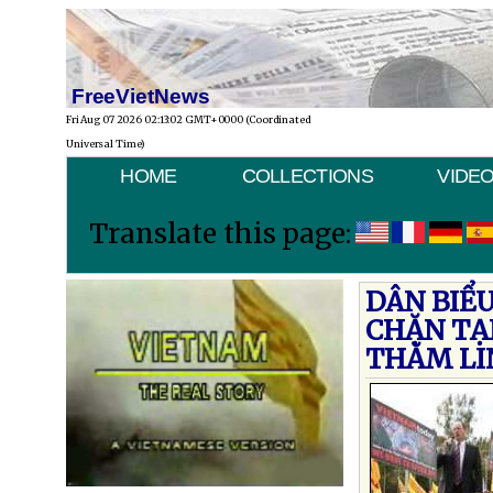
FreeVietNews
Fri Aug 07 2026 02:13:02 GMT+0000 (Coordinated
Universal Time)
HOME
COLLECTIONS
VIDE
Translate this page:
DÂN BIỂU
CHẶN TẠ
THĂM LI