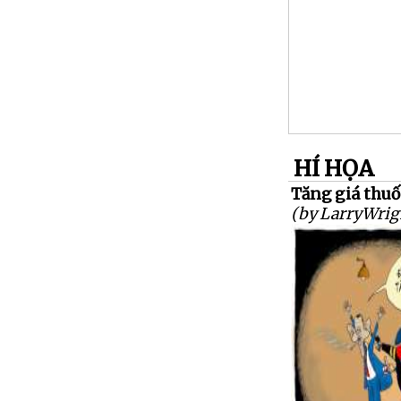
HÍ HỌA
Tăng giá thuốc 
(by LarryWrig