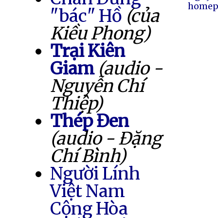
homep
"bác" Hồ
(của
Kiều Phong)
Trại Kiên
Giam
(audio -
Nguyễn Chí
Thiệp)
Thép Đen
(audio - Đặng
Chí Bình)
Người Lính
Việt Nam
Cộng Hòa