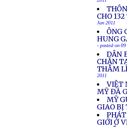
2011
THÔN
CHO 132
Jan 2011
ÔNG 
HUNG GÂ
- posted on 09
DÂN 
CHẶN T
THĂM L
2011
VIỆT
MỸ ĐÃ G
MỸ G
GIAO BỊ
PHÁT
GIỚI Ở 