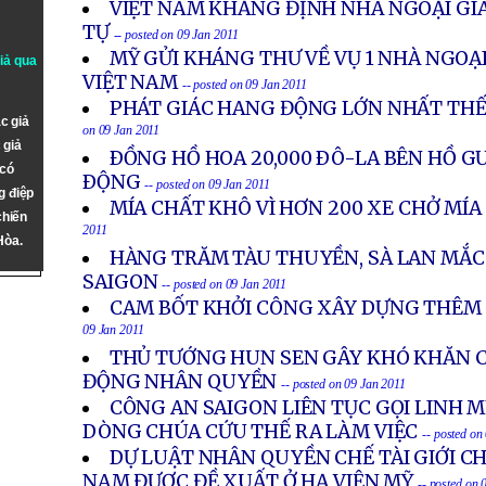
VIỆT NAM KHẲNG ĐỊNH NHÀ NGOẠI GIA
TỰ
-- posted on 09 Jan 2011
MỸ GỬI KHÁNG THƯ VỀ VỤ 1 NHÀ NGOẠI
giả qua
VIỆT NAM
-- posted on 09 Jan 2011
PHÁT GIÁC HANG ĐỘNG LỚN NHẤT THẾ 
c giả
on 09 Jan 2011
 giả
ÐỒNG HỒ HOA 20,000 ÐÔ-LA BÊN HỒ 
 có
ÐỘNG
-- posted on 09 Jan 2011
g điệp
MÍA CHẤT KHÔ VÌ HƠN 200 XE CHỞ MÍ
chiến
2011
Hòa.
HÀNG TRĂM TÀU THUYỀN, SÀ LAN MẮC
SAIGON
-- posted on 09 Jan 2011
CAM BỐT KHỞI CÔNG XÂY DỰNG THÊM 
09 Jan 2011
THỦ TƯỚNG HUN SEN GÂY KHÓ KHĂN C
ĐỘNG NHÂN QUYỀN
-- posted on 09 Jan 2011
CÔNG AN SAIGON LIÊN TỤC GỌI LINH 
DÒNG CHÚA CỨU THẾ RA LÀM VIỆC
-- posted on
DỰ LUẬT NHÂN QUYỀN CHẾ TÀI GIỚI C
NAM ĐƯỢC ĐỀ XUẤT Ở HẠ VIỆN MỸ
-- posted on 