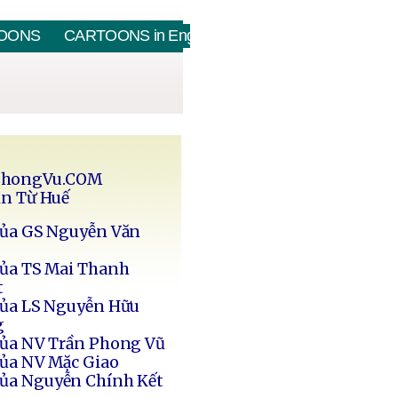
OONS
CARTOONS in English
PhongVu.COM
in Từ Huế
của GS Nguyễn Văn
của TS Mai Thanh
t
của LS Nguyễn Hữu
g
của NV Trần Phong Vũ
của NV Mặc Giao
của Nguyễn Chính Kết