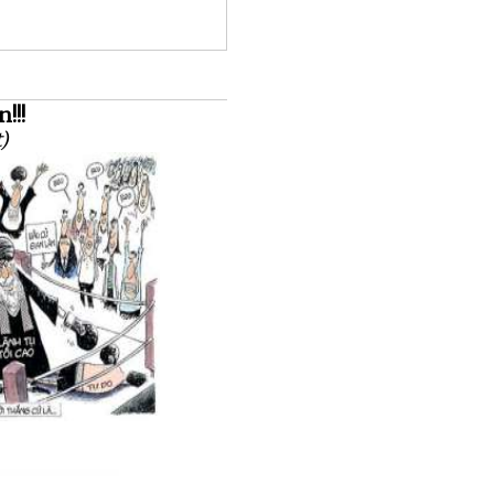
!!!
t)