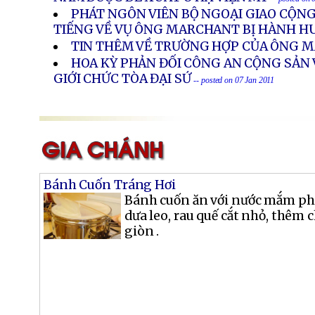
PHÁT NGÔN VIÊN BỘ NGOẠI GIAO CỘNG
TIẾNG VỀ VỤ ÔNG MARCHANT BỊ HÀNH 
TIN THÊM VỀ TRƯỜNG HỢP CỦA ÔNG
HOA KỲ PHẢN ĐỐI CÔNG AN CỘNG SẢN
GIỚI CHỨC TÒA ĐẠI SỨ
-- posted on 07 Jan 2011
Bánh Cuốn Tráng Hơi
Bánh cuốn ăn với nước mắm pha
dưa leo, rau quế cắt nhỏ, thêm
giòn .