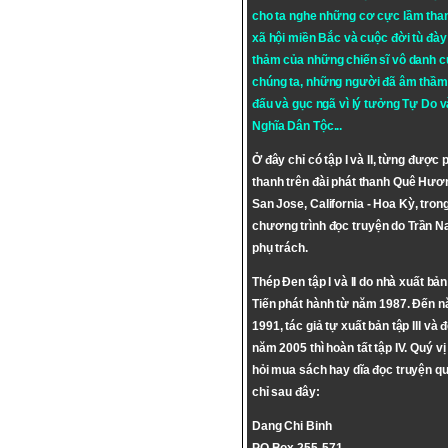
cho ta nghe những cơ cực lầm tha
xã hội miền Bắc và cuộc đời tù đày 
thảm của những chiến sĩ vô danh c
chúng ta, những người đã âm thầm
đấu và gục ngã vì lý tưởng
Tự Do
v
Nghĩa Dân Tộc
...
Ở đây chỉ có tập I và II, từng được 
thanh trên đài phát thanh Quê Hươ
San Jose, California - Hoa Kỳ, tron
chương trình đọc truyện do Trần 
phụ trách.
Thép Đen tập I và II do nhà xuất bả
Tiến phát hành từ năm 1987. Đến 
1991, tác giả tự xuất bản tập III và 
năm 2005 thì hoàn tất tập IV. Quý vị
hỏi mua sách hay dĩa đọc truyện qu
chỉ sau đây:
Dang Chi Binh