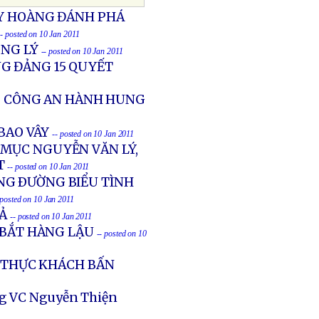
ỦY HOÀNG ĐÁNH PHÁ
-- posted on 10 Jan 2011
ÔNG LÝ
-- posted on 10 Jan 2011
G ĐẢNG 15 QUYẾT
BỊ CÔNG AN HÀNH HUNG
 BAO VÂY
-- posted on 10 Jan 2011
 MỤC NGUYỄN VĂN LÝ,
T
-- posted on 10 Jan 2011
NG ÐƯỜNG BIỂU TÌNH
 posted on 10 Jan 2011
IẢ
-- posted on 10 Jan 2011
 BẮT HÀNG LẬU
-- posted on 10
0 THỰC KHÁCH BẤN
ớng VC Nguyễn Thiện