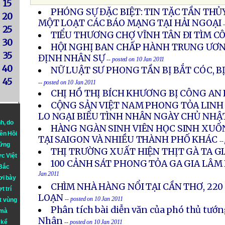
15
PHÓNG SỰ ĐẶC BIỆT: TIN TẶC TẦN TH
20
MỘT LOẠT CÁC BÁO MẠNG TẠI HẢI NGOẠI
25
TIỂU THƯƠNG CHỢ VĨNH TÂN ĐI TÌM C
30
HỘI NGHỊ BAN CHẤP HÀNH TRUNG ƯƠN
35
ĐỊNH NHÂN SỰ
-- posted on 10 Jan 2011
40
NỮ LUẬT SƯ PHONG TẦN BỊ BẮT CÓC, 
45
-- posted on 10 Jan 2011
CHỊ HỒ THỊ BÍCH KHƯƠNG BỊ CÔNG AN
CỘNG SẢN VIỆT NAM PHONG TỎA LINH
LO NGẠI BIỂU TÌNH NHÂN NGÀY CHỦ NHẬ
nh
, do
HÀNG NGÀN SINH VIÊN HỌC SINH XUỐ
iên Hồi
TẠI SAIGON VÀ NHIỀU THÀNH PHỐ KHÁC
--
hững
THỊ TRƯỜNG XUẤT HIỆN THỊT GÀ TA G
ực Việt
100 CẢNH SÁT PHONG TỎA GA GIA LÂM
 Bắc
Jan 2011
ơi bày
CHÌM NHÀ HÀNG NỔI TẠI CẦN THƠ, 22
t trí
LOẠN
-- posted on 10 Jan 2011
t vùng
Phân tích bài diễn văn của phó thủ tư
 mà
Nhân
 kể
-- posted on 10 Jan 2011