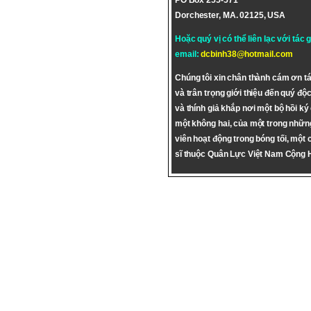
PO Box 255-571
Dorchester, MA. 02125, USA
Hoặc quý vị có thể liên lạc với tác 
email:
dcbinh38@hotmail.com
Chúng tôi xin chân thành cám ơn tá
và trân trọng giới thiệu đến quý độc
và thính giả khắp nơi một bộ hồi ký
một không hai, của một trong nhữn
viên hoạt động trong bóng tối, một 
sĩ thuộc Quân Lực Việt Nam Cộng 