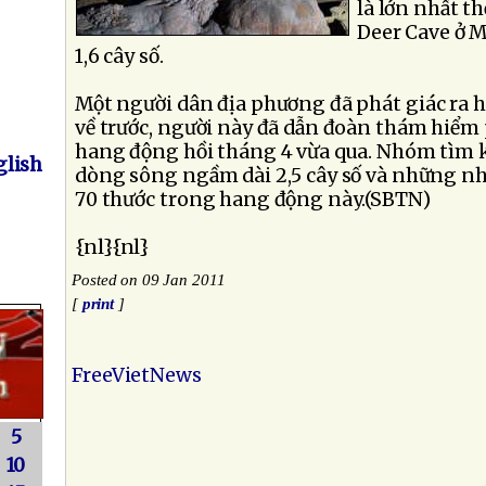
là lớn nhất th
Deer Cave ở Mã
1,6 cây số.
Một người dân địa phương đã phát giác ra 
về trước, người này đã dẫn đoàn thám hiểm 
hang động hồi tháng 4 vừa qua. Nhóm tìm 
lish
dòng sông ngầm dài 2,5 cây số và những nhũ
70 thước trong hang động này.(SBTN)
{nl}{nl}
Posted on 09 Jan 2011
[
print
]
FreeVietNews
5
10