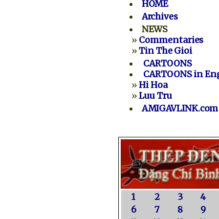
HOME
Archives
NEWS
»
Commentaries
»
Tin The Gioi
CARTOONS
CARTOONS in Eng
»
Hi Hoa
»
Luu Tru
AMIGAVLINK.com
1
2
3
4
6
7
8
9