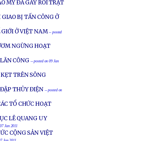
O MỸ ĐÃ GÂY RỐI TRẬT
 GIAO BỊ TẤN CÔNG Ở
GIỚI Ở VIỆT NAM
-- posted
GƯƠM NGỪNG HOẠT
A LÃN CÔNG
-- posted on 09 Jan
 KẸT TRÊN SÔNG
ĐẬP THỦY ĐIỆN
-- posted on
ÁC TỔ CHỨC HOẠT
MỤC LÊ QUANG UY
 07 Jan 2011
HỨC CỘNG SẢN VIỆT
07 Jan 2011