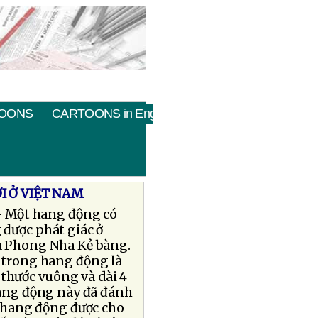
OONS
CARTOONS in English
I Ở VIỆT NAM
- Một hang động có
được phát giác ở
a Phong Nha Kẻ bàng.
 trong hang động là
thước vuông và dài 4
Hang động này đã đánh
a hang động được cho