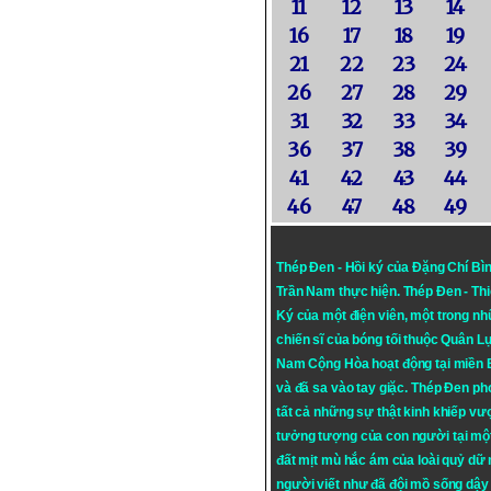
11
12
13
14
16
17
18
19
21
22
23
24
26
27
28
29
31
32
33
34
36
37
38
39
41
42
43
44
46
47
48
49
Thép Đen - Hồi ký của Đặng Chí Bì
Trần Nam thực hiện.
Thép Đen
- Th
Ký của một điện viên, một trong n
chiến sĩ của bóng tối thuộc Quân L
Nam Cộng Hòa hoạt động tại miền
và đã sa vào tay giặc. Thép Đen ph
tất cả những sự thật kinh khiếp vượ
tưởng tượng của con người tại mộ
đất mịt mù hắc ám của loài quỷ dữ
người viết như đã đội mồ sống dậy