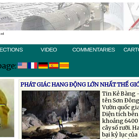
ted
ECTIONS
VIDEO
COMMENTARIES
CART
page:
PHÁT GIÁC HANG ÐỘNG LỚN NHẤT THẾ GIỚ
Tin Kẻ Bàng 
tên Sơn Ðông 
Vườn quốc gi
Diện tích bên
khoảng 6400 
cây số rưỡi. 
bại kỷ lục củ