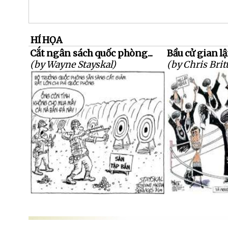
HÍ HỌA
Cắt ngân sách quốc phòng...
Bầu cử gian lận
(by Wayne Stayskal)
(by Chris Brit