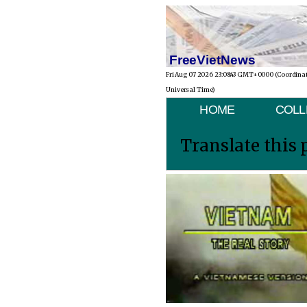
FreeVietNews
Fri Aug 07 2026 23:08:43 GMT+0000 (Coordina
Universal Time)
HOME
COLL
Translate this 