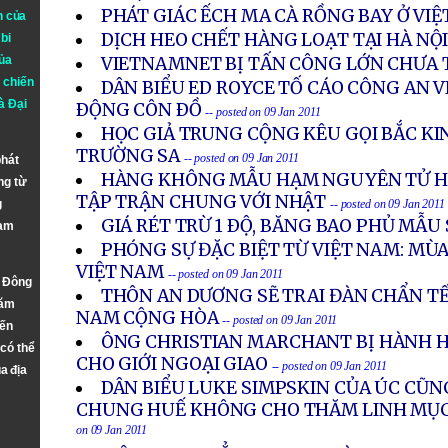
PHÁT GIÁC ẾCH MA CÀ RỒNG BAY Ở VI
n của
DỊCH HEO CHẾT HÀNG LOẠT TẠI HÀ NỘ
bi
ủa
VIETNAMNET BỊ TẤN CÔNG LỚN CHƯA 
 chiến
DÂN BIỂU ED ROYCE TỐ CÁO CÔNG AN 
à
Đại
ÐỘNG CÔN ÐỒ
-- posted on 09 Jan 2011
HỌC GIẢ TRUNG CỘNG KÊU GỌI BẮC KI
TRƯỜNG SA
-- posted on 09 Jan 2011
phát
HÀNG KHÔNG MẪU HẠM NGUYÊN TỬ H
ng từ
TẬP TRẬN CHUNG VỚI NHẬT
g
-- posted on 09 Jan 2011
GIÁ RÉT TRỪ 1 ÐỘ, BĂNG BAO PHỦ MẪU
Nam
PHÓNG SỰ ĐẶC BIỆT TỪ VIỆT NAM: MÙA
VIỆT NAM
-- posted on 09 Jan 2011
n Đông
THÔN AN DƯƠNG SẼ TRAI ĐÀN CHẨN TẾ 
năm
NAM CỘNG HÒA
-- posted on 09 Jan 2011
đến
ÔNG CHRISTIAN MARCHANT BỊ HÀNH 
 có thể
CHO GIỚI NGOẠI GIAO
-- posted on 09 Jan 2011
a địa
DÂN BIỂU LUKE SIMPSKIN CỦA ÚC CŨNG
CHUNG HUẾ KHÔNG CHO THĂM LINH MỤC
on 09 Jan 2011