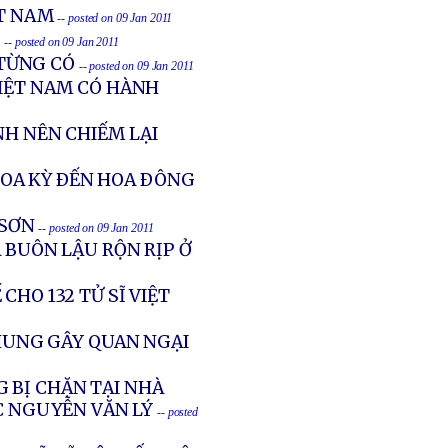
ỆT NAM
-- posted on 09 Jan 2011
I
-- posted on 09 Jan 2011
TỪNG CÓ
-- posted on 09 Jan 2011
VIỆT NAM CÓ HÀNH
NH NÊN CHIẾM LẠI
OA KỲ ÐẾN HOA ÐÔNG
 SƠN
-- posted on 09 Jan 2011
 BUÔN LẬU RỘN RỊP Ở
CHO 132 TỬ SĨ VIỆT
HUNG GÂY QUAN NGẠI
 BỊ CHẶN TẠI NHÀ
 NGUYỄN VĂN LÝ
-- posted