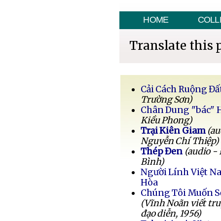
HOME
COLL
Translate this 
Cải Cách Ruộng Đấ
Trường Sơn)
Chân Dung "bác" 
Kiều Phong)
Trại Kiên Giam
(au
Nguyễn Chí Thiệp)
Thép Đen
(audio -
Bình)
Người Lính Việt 
Hòa
Chúng Tôi Muốn 
(Vĩnh Noãn viết tr
đạo diễn, 1956)