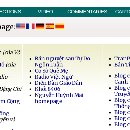
ECTIONS
VIDEO
COMMENTARIES
CART
page:
t
(của Võ
Bán nguyệt san Tự Do
Tran
Hồ
(của
Ngôn Luận
Bản T
Cơ Sở Quê Mẹ
Blog 
dio -
Radio Việt Ngữ
Canh
Diễn Đàn Giáo Dân
Blog 
 Đặng Chí
Khối 8406
Truyế
Nguyễn Huỳnh Mai
Blog 
Nam Cộng
homepage
Thốn
Blog 
Sống
Blog 
uyện và
Blog 