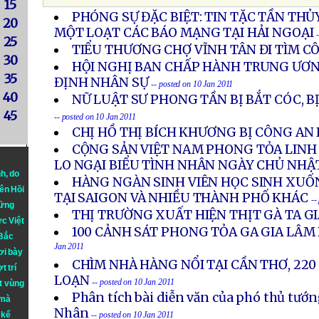
15
PHÓNG SỰ ĐẶC BIỆT: TIN TẶC TẦN TH
20
MỘT LOẠT CÁC BÁO MẠNG TẠI HẢI NGOẠI
25
TIỂU THƯƠNG CHỢ VĨNH TÂN ĐI TÌM C
30
HỘI NGHỊ BAN CHẤP HÀNH TRUNG ƯƠN
35
ĐỊNH NHÂN SỰ
-- posted on 10 Jan 2011
40
NỮ LUẬT SƯ PHONG TẦN BỊ BẮT CÓC, 
45
-- posted on 10 Jan 2011
CHỊ HỒ THỊ BÍCH KHƯƠNG BỊ CÔNG AN
CỘNG SẢN VIỆT NAM PHONG TỎA LINH
LO NGẠI BIỂU TÌNH NHÂN NGÀY CHỦ NHẬ
nh
, do
HÀNG NGÀN SINH VIÊN HỌC SINH XUỐ
iên Hồi
TẠI SAIGON VÀ NHIỀU THÀNH PHỐ KHÁC
--
hững
THỊ TRƯỜNG XUẤT HIỆN THỊT GÀ TA G
ực Việt
100 CẢNH SÁT PHONG TỎA GA GIA LÂM
 Bắc
Jan 2011
ơi bày
CHÌM NHÀ HÀNG NỔI TẠI CẦN THƠ, 22
t trí
LOẠN
-- posted on 10 Jan 2011
t vùng
Phân tích bài diễn văn của phó thủ tư
 mà
Nhân
 kể
-- posted on 10 Jan 2011