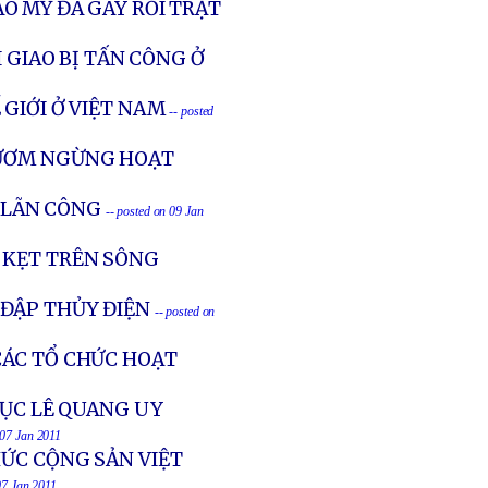
O MỸ ĐÃ GÂY RỐI TRẬT
 GIAO BỊ TẤN CÔNG Ở
GIỚI Ở VIỆT NAM
-- posted
GƯƠM NGỪNG HOẠT
A LÃN CÔNG
-- posted on 09 Jan
 KẸT TRÊN SÔNG
ĐẬP THỦY ĐIỆN
-- posted on
ÁC TỔ CHỨC HOẠT
MỤC LÊ QUANG UY
 07 Jan 2011
HỨC CỘNG SẢN VIỆT
07 Jan 2011