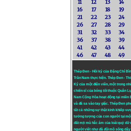
11
12
13
14
16
17
18
19
21
22
23
24
26
27
28
29
31
32
33
34
36
37
38
39
41
42
43
44
46
47
48
49
Thép Đen - Hồi ký của Đặng Chí Bì
Trần Nam thực hiện.
Thép Đen
- Th
Ký của một điện viên, một trong n
chiến sĩ của bóng tối thuộc Quân L
Nam Cộng Hòa hoạt động tại miền
và đã sa vào tay giặc. Thép Đen ph
tất cả những sự thật kinh khiếp vượ
tưởng tượng của con người tại mộ
đất mịt mù hắc ám của loài quỷ dữ
người viết như đã đội mồ sống dậy