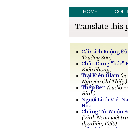
HOME
COLL
Translate this 
Cải Cách Ruộng Đấ
Trường Sơn)
Chân Dung "bác" 
Kiều Phong)
Trại Kiên Giam
(au
Nguyễn Chí Thiệp)
Thép Đen
(audio -
Bình)
Người Lính Việt 
Hòa
Chúng Tôi Muốn 
(Vĩnh Noãn viết tr
đạo diễn, 1956)