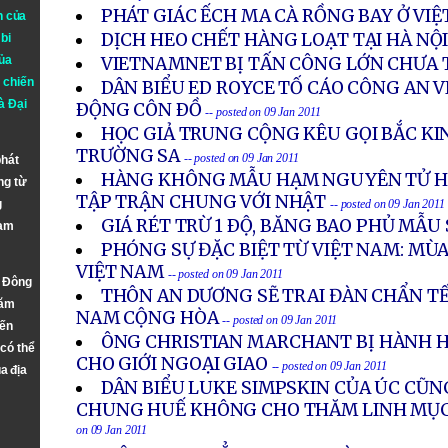
PHÁT GIÁC ẾCH MA CÀ RỒNG BAY Ở VI
n của
DỊCH HEO CHẾT HÀNG LOẠT TẠI HÀ NỘ
bi
ủa
VIETNAMNET BỊ TẤN CÔNG LỚN CHƯA 
 chiến
DÂN BIỂU ED ROYCE TỐ CÁO CÔNG AN 
à
Đại
ÐỘNG CÔN ÐỒ
-- posted on 09 Jan 2011
HỌC GIẢ TRUNG CỘNG KÊU GỌI BẮC KI
TRƯỜNG SA
-- posted on 09 Jan 2011
phát
HÀNG KHÔNG MẪU HẠM NGUYÊN TỬ H
ng từ
TẬP TRẬN CHUNG VỚI NHẬT
g
-- posted on 09 Jan 2011
GIÁ RÉT TRỪ 1 ÐỘ, BĂNG BAO PHỦ MẪU
Nam
PHÓNG SỰ ĐẶC BIỆT TỪ VIỆT NAM: MÙA
VIỆT NAM
-- posted on 09 Jan 2011
n Đông
THÔN AN DƯƠNG SẼ TRAI ĐÀN CHẨN TẾ 
năm
NAM CỘNG HÒA
-- posted on 09 Jan 2011
đến
ÔNG CHRISTIAN MARCHANT BỊ HÀNH 
 có thể
CHO GIỚI NGOẠI GIAO
-- posted on 09 Jan 2011
a địa
DÂN BIỂU LUKE SIMPSKIN CỦA ÚC CŨNG
CHUNG HUẾ KHÔNG CHO THĂM LINH MỤC
on 09 Jan 2011