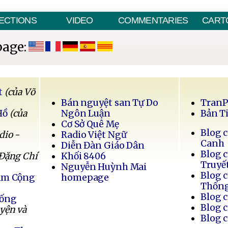
ECTIONS
VIDEO
COMMENTARIES
CART
page:
t
(của Võ
Bán nguyệt san Tự Do
Tran
Hồ
(của
Ngôn Luận
Bản T
Cơ Sở Quê Mẹ
Blog 
dio -
Radio Việt Ngữ
Canh
Diễn Đàn Giáo Dân
Blog 
 Đặng Chí
Khối 8406
Truyế
Nguyễn Huỳnh Mai
Blog 
Nam Cộng
homepage
Thốn
Blog 
Sống
Blog 
uyện và
Blog 