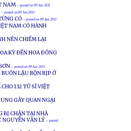
ỆT NAM
-- posted on 09 Jan 2011
I
-- posted on 09 Jan 2011
TỪNG CÓ
-- posted on 09 Jan 2011
VIỆT NAM CÓ HÀNH
NH NÊN CHIẾM LẠI
OA KỲ ÐẾN HOA ÐÔNG
 SƠN
-- posted on 09 Jan 2011
 BUÔN LẬU RỘN RỊP Ở
CHO 132 TỬ SĨ VIỆT
HUNG GÂY QUAN NGẠI
 BỊ CHẶN TẠI NHÀ
 NGUYỄN VĂN LÝ
-- posted