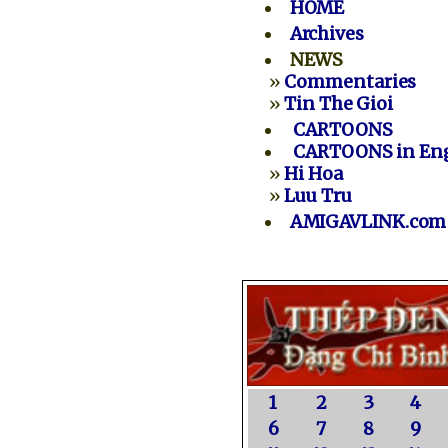
HOME
Archives
NEWS
»
Commentaries
»
Tin The Gioi
CARTOONS
CARTOONS in Eng
»
Hi Hoa
»
Luu Tru
AMIGAVLINK.com
1
2
3
4
6
7
8
9