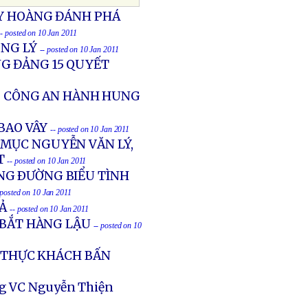
ỦY HOÀNG ĐÁNH PHÁ
-- posted on 10 Jan 2011
ÔNG LÝ
-- posted on 10 Jan 2011
G ĐẢNG 15 QUYẾT
BỊ CÔNG AN HÀNH HUNG
 BAO VÂY
-- posted on 10 Jan 2011
 MỤC NGUYỄN VĂN LÝ,
T
-- posted on 10 Jan 2011
NG ÐƯỜNG BIỂU TÌNH
 posted on 10 Jan 2011
IẢ
-- posted on 10 Jan 2011
 BẮT HÀNG LẬU
-- posted on 10
0 THỰC KHÁCH BẤN
ớng VC Nguyễn Thiện