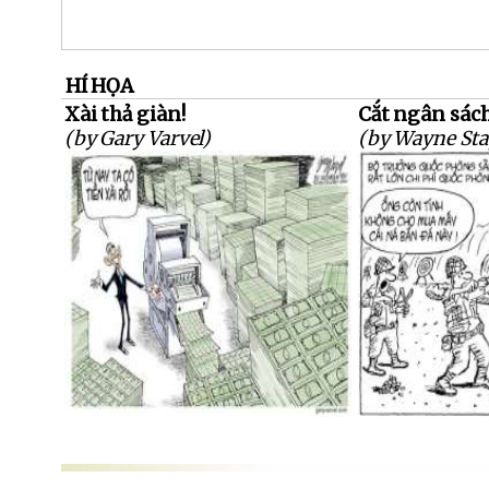
HÍ HỌA
Xài thả giàn!
Cắt ngân sách
(by Gary Varvel)
(by Wayne Sta