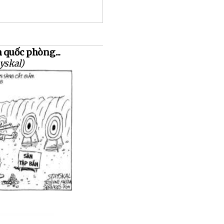
 quốc phòng...
yskal)