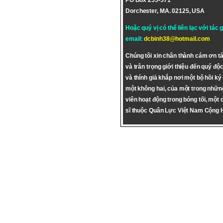
PO Box 255-571
Dorchester, MA. 02125, USA
Hoặc quý vị có thể liên lạc với tác 
email:
dcbinh38@hotmail.com
Chúng tôi xin chân thành cám ơn tá
và trân trọng giới thiệu đến quý độc
và thính giả khắp nơi một bộ hồi ký
một không hai, của một trong nhữn
viên hoạt động trong bóng tối, một 
sĩ thuộc Quân Lực Việt Nam Cộng 