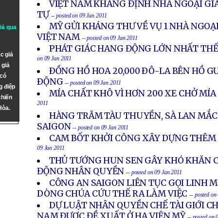
VIỆT NAM KHẲNG ĐỊNH NHÀ NGOẠI GIA
TỰ
-- posted on 09 Jan 2011
MỸ GỬI KHÁNG THƯ VỀ VỤ 1 NHÀ NGOẠI
giả qua
VIỆT NAM
-- posted on 09 Jan 2011
PHÁT GIÁC HANG ĐỘNG LỚN NHẤT THẾ 
c giả
on 09 Jan 2011
 giả
ÐỒNG HỒ HOA 20,000 ÐÔ-LA BÊN HỒ 
 có
ÐỘNG
-- posted on 09 Jan 2011
g điệp
MÍA CHẤT KHÔ VÌ HƠN 200 XE CHỞ MÍ
chiến
2011
Hòa.
HÀNG TRĂM TÀU THUYỀN, SÀ LAN MẮC
SAIGON
-- posted on 09 Jan 2011
CAM BỐT KHỞI CÔNG XÂY DỰNG THÊM 
09 Jan 2011
THỦ TƯỚNG HUN SEN GÂY KHÓ KHĂN C
ĐỘNG NHÂN QUYỀN
-- posted on 09 Jan 2011
CÔNG AN SAIGON LIÊN TỤC GỌI LINH 
DÒNG CHÚA CỨU THẾ RA LÀM VIỆC
-- posted on
DỰ LUẬT NHÂN QUYỀN CHẾ TÀI GIỚI C
NAM ĐƯỢC ĐỀ XUẤT Ở HẠ VIỆN MỸ
-- posted on 