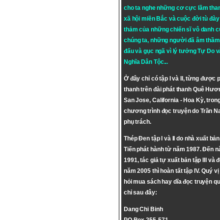
cho ta nghe những cơ cực lầm tha
xã hội miền Bắc và cuộc đời tù đày 
thảm của những chiến sĩ vô danh c
chúng ta, những người đã âm thầm
đấu và gục ngã vì lý tưởng
Tự Do
v
Nghĩa Dân Tộc
...
Ở đây chỉ có tập I và II, từng được 
thanh trên đài phát thanh Quê Hươ
San Jose, California - Hoa Kỳ, tron
chương trình đọc truyện do Trần 
phụ trách.
Thép Đen tập I và II do nhà xuất bả
Tiến phát hành từ năm 1987. Đến 
1991, tác giả tự xuất bản tập III và 
năm 2005 thì hoàn tất tập IV. Quý vị
hỏi mua sách hay dĩa đọc truyện qu
chỉ sau đây:
Dang Chi Binh