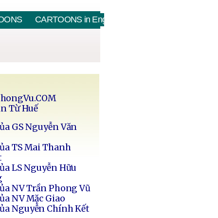
OONS
CARTOONS in English
PhongVu.COM
in Từ Huế
của GS Nguyễn Văn
của TS Mai Thanh
t
của LS Nguyễn Hữu
g
của NV Trần Phong Vũ
của NV Mặc Giao
của Nguyễn Chính Kết