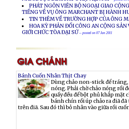
PHÁT NGÔN VIÊN BỘ NGOẠI GIAO CỘNG
TIẾNG VỀ VỤ ÔNG MARCHANT BỊ HÀNH 
TIN THÊM VỀ TRƯỜNG HỢP CỦA ÔNG
HOA KỲ PHẢN ĐỐI CÔNG AN CỘNG SẢN
GIỚI CHỨC TÒA ĐẠI SỨ
-- posted on 07 Jan 2011
Bánh Cuốn Nhân Thịt Chay
Dùng chảo non-stick để tráng, 
nóng. Phải chờ chảo nóng rồi 
quấy đều để bột phủ khắp mặt 
bánh chín rồi úp chảo ra điã đã
trên điã. Sau đó thì bỏ nhân vào giữa rồi cuốn l