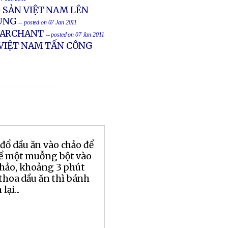
 SẢN VIỆT NAM LÊN
HUNG
-- posted on 07 Jan 2011
 MARCHANT
-- posted on 07 Jan 2011
 VIỆT NAM TẤN CÔNG
đổ dầu ăn vào chảo để
để một muỗng bột vào
chảo, khoảng 3 phút
 thoa dầu ăn thì bánh
ại...