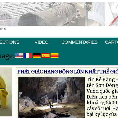
nated
ECTIONS
VIDEO
COMMENTARIES
CART
page:
PHÁT GIÁC HANG ÐỘNG LỚN NHẤT THẾ GIỚ
Tin Kẻ Bàng 
tên Sơn Ðông 
Vườn quốc gi
Diện tích bên
khoảng 6400 
cây số rưỡi. 
bại kỷ lục củ