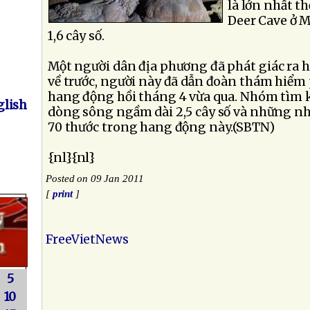
là lớn nhất th
Deer Cave ở Mã
1,6 cây số.
Một người dân địa phương đã phát giác ra 
về trước, người này đã dẫn đoàn thám hiểm 
hang động hồi tháng 4 vừa qua. Nhóm tìm 
lish
dòng sông ngầm dài 2,5 cây số và những nhũ
70 thước trong hang động này.(SBTN)
{nl}{nl}
Posted on 09 Jan 2011
[
print
]
FreeVietNews
5
10