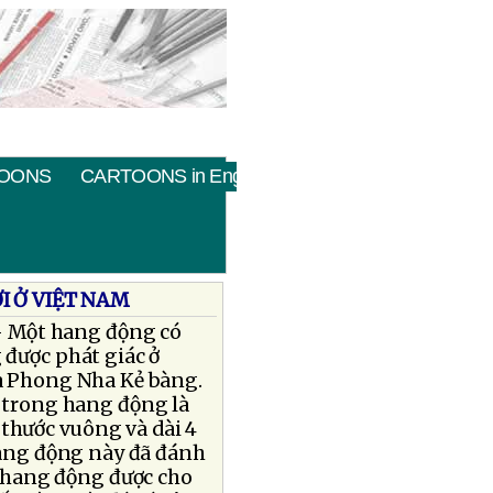
OONS
CARTOONS in English
I Ở VIỆT NAM
- Một hang động có
được phát giác ở
a Phong Nha Kẻ bàng.
 trong hang động là
thước vuông và dài 4
Hang động này đã đánh
a hang động được cho