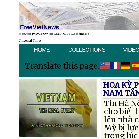
FreeVietNews
Mon Aug 10 2026 09:44:33 GMT+0000 (Coordinated
Universal Time)
HOME
COLLECTIONS
VIDE
Translate this page:
HOA KỲ 
NAM TẤN
Tin Hà Nộ
cho biết
lên nhà 
Mỹ bị lự
trong lúc