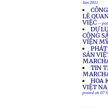
Jan 2011
CÔNG
LÊ QUA
VIỆC
-- po
DỰ L
CỘNG SẢ
VIỆN M
PHÁT
SẢN VIỆ
MARCHA
TIN 
MARCH
HOA 
VIỆT NA
posted on 07 