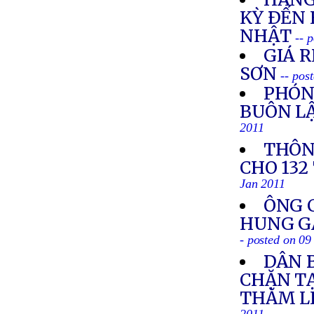
KỲ ÐẾN
NHẬT
-- 
GIÁ R
SƠN
-- pos
PHÓN
BUÔN LẬ
2011
THÔN
CHO 132
Jan 2011
ÔNG 
HUNG GÂ
- posted on 09
DÂN 
CHẶN T
THĂM L