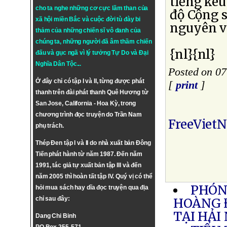
tiếng kêu
cho ta nghe những cơ cực lầm than của
độ Cộng s
xã hội miền Bắc và cuộc đời tù đày bi
nguyên v
thảm của những chiến sĩ vô danh của
chúng ta, những người đã âm thầm chiến
{nl}{nl}
đấu và gục ngã vì lý tưởng
Tự Do
và
Đại
Nghĩa Dân Tộc
...
Posted on 07
Ở đây chỉ có tập I và II, từng được phát
[
print
]
thanh trên đài phát thanh Quê Hương từ
San Jose, California - Hoa Kỳ, trong
chương trình đọc truyện do Trần Nam
FreeViet
phụ trách.
Thép Đen tập I và II do nhà xuất bản Đông
Tiến phát hành từ năm 1987. Đến năm
1991, tác giả tự xuất bản tập III và đến
năm 2005 thì hoàn tất tập IV. Quý vị có thể
PHÓNG
hỏi mua sách hay dĩa đọc truyện qua địa
chỉ sau đây:
HOÀNG 
TẠI HẢI
Dang Chi Binh