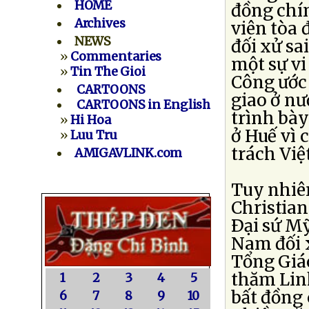
HOME
đồng chí
Archives
viên tòa 
NEWS
đối xử sa
»
Commentaries
một sự v
»
Tin The Gioi
Công ước
CARTOONS
giao ở nư
CARTOONS in English
trình bày
»
Hi Hoa
ở Huế vì 
»
Luu Tru
trách Việ
AMIGAVLINK.com
Tuy nhiên
Christian
Ðại sứ Mỹ
Nam đối 
Tổng Giáo
thăm Lin
1
2
3
4
5
bất đồng 
6
7
8
9
10