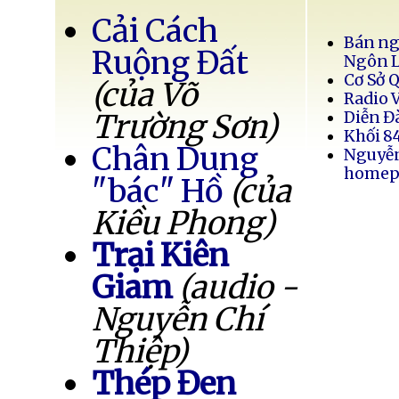
Cải Cách
Bán ng
Ruộng Đất
Ngôn 
Cơ Sở 
(của Võ
Radio 
Trường Sơn)
Diễn Đ
Khối 8
Chân Dung
Nguyễ
homep
"bác" Hồ
(của
Kiều Phong)
Trại Kiên
Giam
(audio -
Nguyễn Chí
Thiệp)
Thép Đen