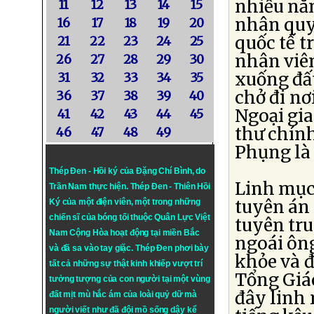
nhiều nă
11
12
13
14
15
nhân quy
16
17
18
19
20
quốc tế t
21
22
23
24
25
nhân viê
26
27
28
29
30
xuống đất
31
32
33
34
35
chở đi nơ
36
37
38
39
40
Ngoại gi
41
42
43
44
45
thư chính
46
47
48
49
Phụng là 
Thép Đen - Hồi ký của Đặng Chí Bình
, do
Linh mục 
Trần Nam thực hiện.
Thép Đen
- Thiên Hồi
tuyên án 
Ký của một điện viên, một trong những
chiến sĩ của bóng tối thuộc Quân Lực Việt
tuyên tr
Nam Cộng Hòa hoạt động tại miền Bắc
ngoái ông
và đã sa vào tay giặc. Thép Đen phơi bày
khỏe và 
tất cả những sự thật kinh khiếp vượt trí
Tổng Giáo
tưởng tượng của con người tại một vùng
đây linh
đất mịt mù hắc ám của loài quỷ dữ mà
người viết như đã đội mồ sống dậy kể