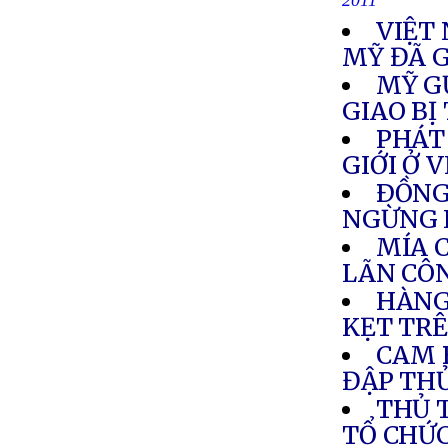
2011
VIỆT
MỸ ĐÃ G
MỸ G
GIAO BỊ
PHÁT
GIỚI Ở 
ÐỒNG
NGỪNG 
MÍA 
LÃN CÔ
HÀNG
KẸT TR
CAM 
ĐẬP TH
THỦ 
TỔ CHỨ