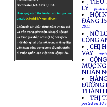
TIỂU
PO Box 255-571
Dorchester, MA. 02125, USA
LÝ
-- posted
HỘI 
Hoặc quý vị có thể liên lạc với tác giả qua
email:
dcbinh38@hotmail.com
ĐẢNG 1
2011
Chúng tôi xin chân thành cám ơn tác giả
NỮ LU
và trân trọng giới thiệu đến quý độc giả
và thính giả khắp nơi một bộ hồi ký có
CÔNG A
một không hai, của một trong những điệp
CHỊ 
viên hoạt động trong bóng tối, một chiến
VÂY
-- pos
sĩ thuộc Quân Lực Việt Nam Cộng Hòa.
CỘNG
MỤC NGU
NHÂN N
HÀNG
ÐƯỜNG B
THÀNH 
THỊ 
posted on 10 