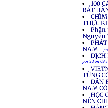
100 
BẮT HÀ
CHÌM 
THỰC K
Phân 
Nguyễn 
PHÁT
NAM
-- p
DỊCH
posted on 09 
VIET
TỪNG C
DÂN 
NAM CÓ
HỌC 
NÊN CH
HÀNG