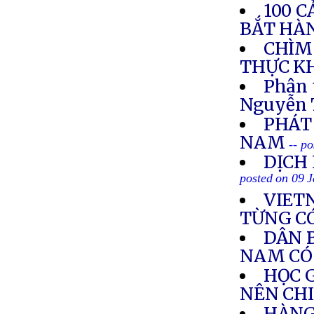
100 
BẮT HÀ
CHÌM 
THỰC K
Phân 
Nguyễn 
PHÁT
NAM
-- p
DỊCH
posted on 09 
VIET
TỪNG C
DÂN 
NAM CÓ
HỌC 
NÊN CH
HÀNG