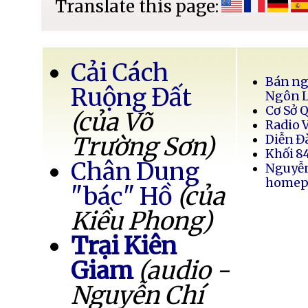
Translate this page:
Cải Cách
Bán ng
Ruộng Đất
Ngôn 
Cơ Sở 
(của Võ
Radio 
Trường Sơn)
Diễn Đ
Khối 8
Chân Dung
Nguyễ
homep
"bác" Hồ
(của
Kiều Phong)
Trại Kiên
Giam
(audio -
Nguyễn Chí