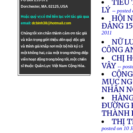
TIỂU
PO Box 255-571
Dorchester, MA. 02125, USA
LÝ
-- posted
HỘI 
Hoặc quý vị có thể liên lạc với tác giả qua
email:
dcbinh38@hotmail.com
ĐẢNG 1
2011
Chúng tôi xin chân thành cám ơn tác giả
NỮ LU
và trân trọng giới thiệu đến quý độc giả
và thính giả khắp nơi một bộ hồi ký có
CÔNG A
một không hai, của một trong những điệp
CHỊ 
viên hoạt động trong bóng tối, một chiến
VÂY
-- pos
sĩ thuộc Quân Lực Việt Nam Cộng Hòa.
CỘNG
MỤC NGU
NHÂN N
HÀNG
ÐƯỜNG B
THÀNH 
THỊ 
posted on 10 