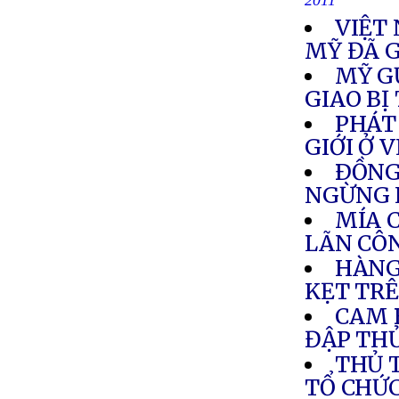
2011
VIỆT
MỸ ĐÃ G
MỸ G
GIAO BỊ
PHÁT
GIỚI Ở 
ÐỒNG
NGỪNG 
MÍA 
LÃN CÔ
HÀNG
KẸT TR
CAM 
ĐẬP TH
THỦ 
TỔ CHỨ