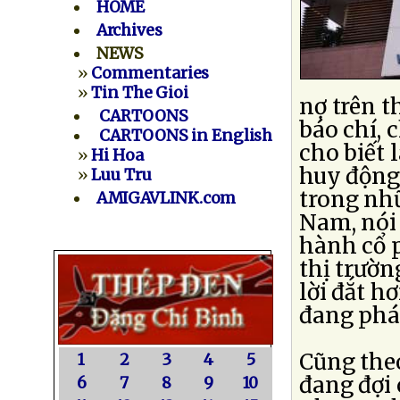
HOME
Archives
NEWS
»
Commentaries
»
Tin The Gioi
nợ trên t
CARTOONS
báo chí, 
CARTOONS in English
cho biết 
»
Hi Hoa
huy động
»
Luu Tru
trong nhữ
AMIGAVLINK.com
Nam, nói 
hành cổ p
thị trườn
lời đắt h
đang phát
Cũng the
1
2
3
4
5
đang đợi 
6
7
8
9
10