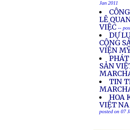
Jan 2011
CÔNG
LÊ QUA
VIỆC
-- po
DỰ L
CỘNG SẢ
VIỆN M
PHÁT
SẢN VIỆ
MARCHA
TIN 
MARCH
HOA 
VIỆT NA
posted on 07 