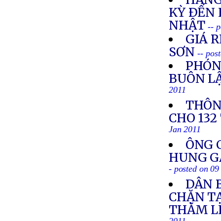
KỲ ÐẾN
NHẬT
-- 
GIÁ R
SƠN
-- pos
PHÓN
BUÔN LẬ
2011
THÔN
CHO 132
Jan 2011
ÔNG 
HUNG GÂ
- posted on 09
DÂN 
CHẶN T
THĂM L