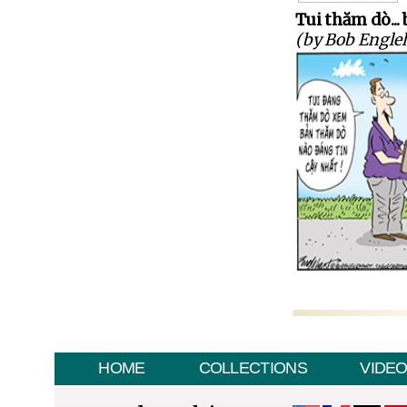
Tui thăm dò..
(by Bob Engleh
HOME
COLLECTIONS
VIDE