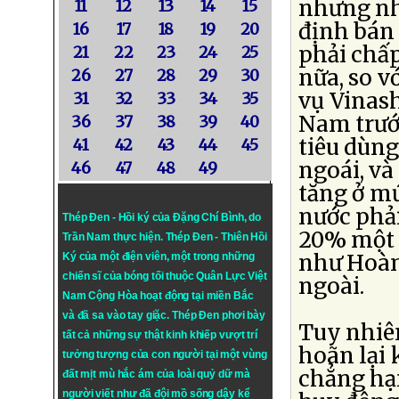
nhưng nh
11
12
13
14
15
định bán 
16
17
18
19
20
phải chấ
21
22
23
24
25
nữa, so v
26
27
28
29
30
vụ Vinash
31
32
33
34
35
Nam trước
36
37
38
39
40
tiêu dùng
41
42
43
44
45
ngoái, và
46
47
48
49
tăng ở mứ
nước phải
Thép Đen - Hồi ký của Đặng Chí Bình
, do
20% một n
Trần Nam thực hiện.
Thép Đen
- Thiên Hồi
như Hoàn
Ký của một điện viên, một trong những
chiến sĩ của bóng tối thuộc Quân Lực Việt
ngoài.
Nam Cộng Hòa hoạt động tại miền Bắc
và đã sa vào tay giặc. Thép Đen phơi bày
Tuy nhiê
tất cả những sự thật kinh khiếp vượt trí
hoãn lại 
tưởng tượng của con người tại một vùng
chẳng hạ
đất mịt mù hắc ám của loài quỷ dữ mà
người viết như đã đội mồ sống dậy kể