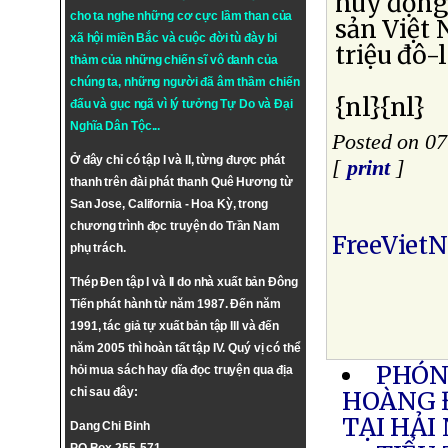
huy động 
cho ta nghe những cơ cực lầm than của
sản Việt 
xã hội miền Bắc và cuộc đời tù đày bi
triệu đô-
thảm của những chiến sĩ vô danh của
chúng ta, những người đã âm thầm chiến
{nl}{nl}
đấu và gục ngã vì lý tưởng
Tự Do
và
Đại
Nghĩa Dân Tộc
...
Posted on 07
Ở đây chỉ có tập I và II, từng được phát
[
print
]
thanh trên đài phát thanh Quê Hương từ
San Jose, California - Hoa Kỳ, trong
chương trình đọc truyện do Trần Nam
FreeViet
phụ trách.
Thép Đen tập I và II do nhà xuất bản Đông
Tiến phát hành từ năm 1987. Đến năm
1991, tác giả tự xuất bản tập III và đến
năm 2005 thì hoàn tất tập IV. Quý vị có thể
PHÓNG
hỏi mua sách hay dĩa đọc truyện qua địa
chỉ sau đây:
HOÀNG 
TẠI HẢI
Dang Chi Binh