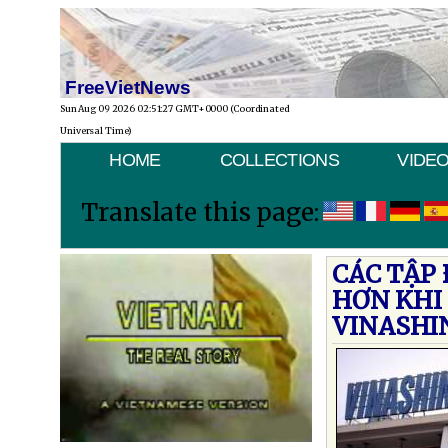
FreeVietNews
Sun Aug 09 2026 02:51:27 GMT+0000 (Coordinated
Universal Time)
HOME
COLLECTIONS
VIDE
Translate this page:
CÁC TẬP
HƠN KHI
VINASHI