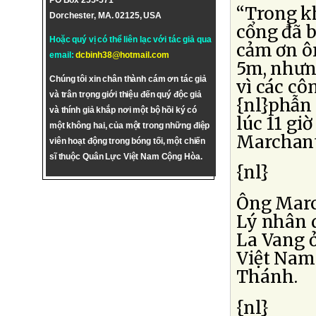
PO Box 255-571
“Trong k
Dorchester, MA. 02125, USA
cổng đã b
Hoặc quý vị có thể liên lạc với tác giả qua
cảm ơn ô
email:
dcbinh38@hotmail.com
5m, nhưn
Chúng tôi xin chân thành cám ơn tác giả
vì các cô
và trân trọng giới thiệu đến quý độc giả
{nl}phẫn 
và thính giả khắp nơi một bộ hồi ký có
lúc 11 gi
một không hai, của một trong những điệp
Marchant 
viên hoạt động trong bóng tối, một chiến
sĩ thuộc Quân Lực Việt Nam Cộng Hòa.
{nl}
Ông Marc
Lý nhân 
La Vang ở
Việt Nam 
Thánh.
{nl}