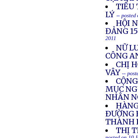
TIỂU
LÝ
-- posted
HỘI 
ĐẢNG 1
2011
NỮ LU
CÔNG A
CHỊ 
VÂY
-- pos
CỘNG
MỤC NGU
NHÂN N
HÀNG
ÐƯỜNG B
THÀNH 
THỊ 