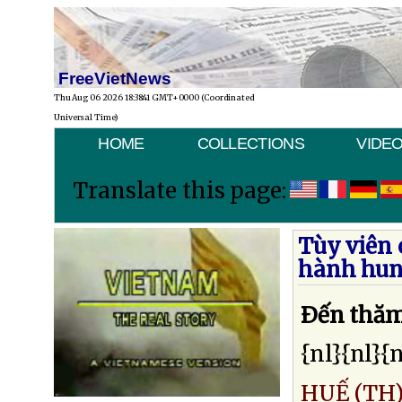
FreeVietNews
Thu Aug 06 2026 18:38:41 GMT+0000 (Coordinated
Universal Time)
HOME
COLLECTIONS
VIDE
Translate this page:
Tùy viên 
hành hu
Ðến thă
{nl}{nl}{n
HUẾ (TH)