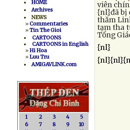
HOME
viên chín
Archives
{nl}đã bị
NEWS
thăm Lin
»
Commentaries
tạm tha t
»
Tin The Gioi
Tổng Giá
CARTOONS
CARTOONS in English
{nl}
»
Hi Hoa
»
Luu Tru
{nl}{nl}{n
AMIGAVLINK.com
1
2
3
4
5
6
7
8
9
10