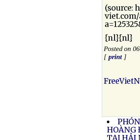
(source: 
viet.com
a=125325
{nl}{nl}
Posted on 06
[
print
]
FreeViet
PHÓNG
HOÀNG 
TẠI HẢI