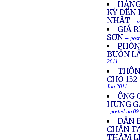
HÀNG
KỲ ÐẾN
NHẬT
-- 
GIÁ R
SƠN
-- pos
PHÓN
BUÔN LẬ
2011
THÔN
CHO 132
Jan 2011
ÔNG 
HUNG GÂ
- posted on 09
DÂN 
CHẶN T
THĂM L