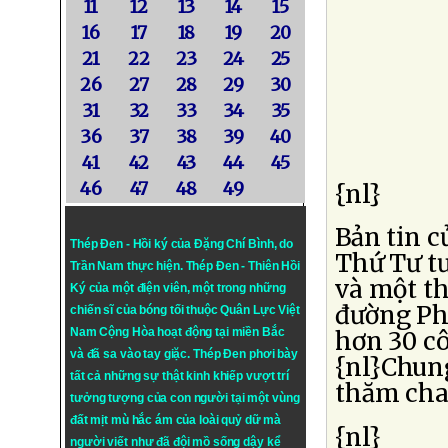
11
12
13
14
15
16
17
18
19
20
21
22
23
24
25
26
27
28
29
30
31
32
33
34
35
36
37
38
39
40
41
42
43
44
45
46
47
48
49
{nl}
Bản tin 
Thép Đen - Hồi ký của Đặng Chí Bình
, do
Thứ Tư t
Trần Nam thực hiện.
Thép Đen
- Thiên Hồi
và một th
Ký của một điện viên, một trong những
đường Ph
chiến sĩ của bóng tối thuộc Quân Lực Việt
Nam Cộng Hòa hoạt động tại miền Bắc
hơn 30 cô
và đã sa vào tay giặc. Thép Đen phơi bày
{nl}Chun
tất cả những sự thật kinh khiếp vượt trí
thăm cha
tưởng tượng của con người tại một vùng
đất mịt mù hắc ám của loài quỷ dữ mà
{nl}
người viết như đã đội mồ sống dậy kể