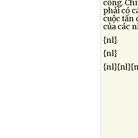
công. Ch
phải có c
cuộc tấn 
của các n
{nl}
{nl}
{nl}{nl}{n