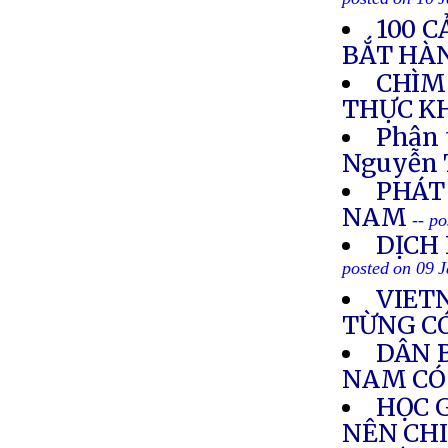
posted on 10 
100 
BẮT HÀ
CHÌM 
THỰC K
Phân 
Nguyễn 
PHÁT
NAM
-- p
DỊCH
posted on 09 
VIET
TỪNG C
DÂN 
NAM CÓ
HỌC 
NÊN CH