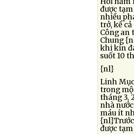
Hồi năm 
được tạm 
nhiều ph
trở, kể c
Công an 
Chung {nl
khi kín đ
suốt 10 t
{nl}
Linh Mục
trong một
tháng 3, 
nhà nước.
máu ít nh
{nl}Trước
được tạm 