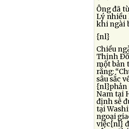
Ông đã t
Lý nhiều 
khi ngài b
{nl}
Chiều ngà
Thịnh Ðố
một bản 
rằng: “Ch
sâu sắc v
{nl}phản
Nam tại H
định sẽ đ
tại Wash
ngoại gia
việc{nl} 