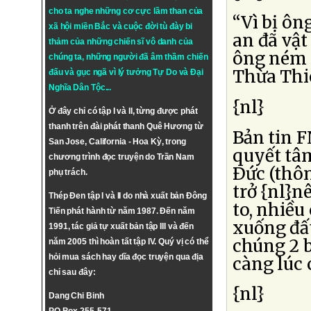
cho ta nghe những cơ cực lầm than của
“Vì bị ô
xã hội miền Bắc và cuộc đời tù đày bi
an đã vật
thảm của những chiến sĩ vô danh của
ông ném l
chúng ta, những người đã âm thầm chiến
Thừa Thiê
đấu và gục ngã vì lý tưởng
Tự Do
và
Đại
Nghĩa Dân Tộc
...
{nl}
Ở đây chỉ có tập I và II, từng được phát
thanh trên đài phát thanh Quê Hương từ
Bản tin F
San Jose, California - Hoa Kỳ, trong
quyết tâ
chương trình đọc truyện do Trần Nam
Ðức (thôn
phụ trách.
trở {nl}n
Thép Đen tập I và II do nhà xuất bản Đông
to, nhiều
Tiến phát hành từ năm 1987. Đến năm
xuống đấ
1991, tác giả tự xuất bản tập III và đến
chúng 2 
năm 2005 thì hoàn tất tập IV. Quý vị có thể
hỏi mua sách hay dĩa đọc truyện qua địa
càng lúc 
chỉ sau đây:
{nl}
Dang Chi Binh