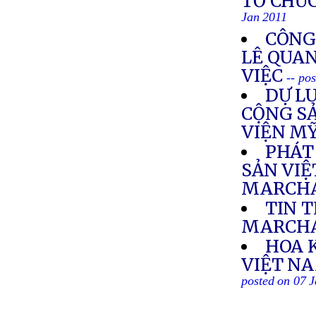
TỔ CHỨ
Jan 2011
CÔNG
LÊ QUA
VIỆC
-- po
DỰ L
CỘNG SẢ
VIỆN M
PHÁT
SẢN VIỆ
MARCHA
TIN 
MARCH
HOA 
VIỆT NA
posted on 07 