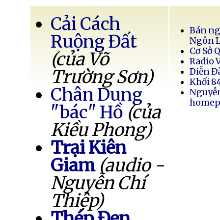
Cải Cách
Bán ng
Ruộng Đất
Ngôn 
Cơ Sở 
(của Võ
Radio 
Trường Sơn)
Diễn Đ
Khối 8
Chân Dung
Nguyễ
homep
"bác" Hồ
(của
Kiều Phong)
Trại Kiên
Giam
(audio -
Nguyễn Chí
Thiệp)
Thép Đen