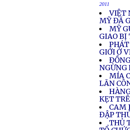
2011
VIỆT
MỸ ĐÃ G
MỸ G
GIAO BỊ
PHÁT
GIỚI Ở 
ÐỒNG
NGỪNG 
MÍA 
LÃN CÔ
HÀNG
KẸT TR
CAM 
ĐẬP TH
THỦ 