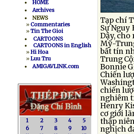
HOME
Archives
NEWS
Tạp chí T
»
Commentaries
Sự Nguy 
»
Tin The Gioi
Dậy, cho 
CARTOONS
Mỹ-Trung
CARTOONS in English
bất tín n
»
Hi Hoa
Trung Cộn
»
Luu Tru
Bonnie G
AMIGAVLINK.com
Chiến lượ
Washingt
chiến lượ
nghiêm t
Henry Ki
cơ giới 
thập niên
1
2
3
4
5
nghịch đá
6
7
8
9
10