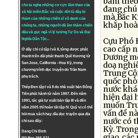
bám theo 
cho ta nghe những cơ cực lầm than của
đang chú 
xã hội miền Bắc và cuộc đời tù đày bi
mà Bắc Ki
thảm của những chiến sĩ vô danh của
khắp hoà
chúng ta, những người đã âm thầm chiến
đấu và gục ngã vì lý tưởng
Tự Do
và
Đại
Cựu Phó 
Nghĩa Dân Tộc
...
cao cấp 
Ở đây chỉ có tập I và II, từng được phát
Dương mớ
thanh trên đài phát thanh Quê Hương từ
doạ nghi
San Jose, California - Hoa Kỳ, trong
chương trình đọc truyện do Trần Nam
Trung Cộn
phụ trách.
quốc phò
nước khá
Thép Đen tập I và II do nhà xuất bản Đông
Tiến phát hành từ năm 1987. Đến năm
hiện đại 
1991, tác giả tự xuất bản tập III và đến
muốn Tru
năm 2005 thì hoàn tất tập IV. Quý vị có thể
vấn đề nà
hỏi mua sách hay dĩa đọc truyện qua địa
nước có t
chỉ sau đây:
Kỳ. Trong
Dang Chi Binh
giao, các