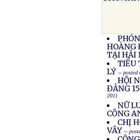
PHÓNG
HOÀNG 
TẠI HẢI
TIỂU
LÝ
-- posted
HỘI 
ĐẢNG 1
2011
NỮ LU
CÔNG A
CHỊ 
VÂY
-- pos
CỘNG