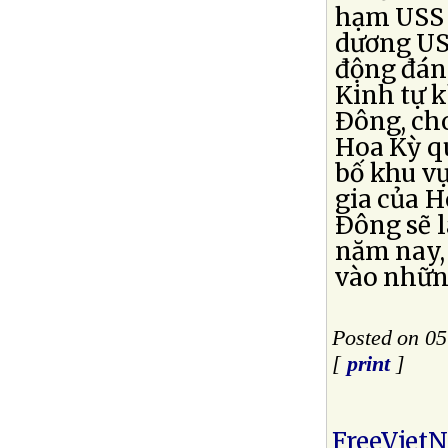
hạm USS 
dương US
động đáng
Kinh tự 
Ðông, cho
Hoa Kỳ qu
bố khu vự
gia của H
Ðông sẽ l
năm nay, 
vào nhữn
Posted on 05
[
print
]
FreeViet