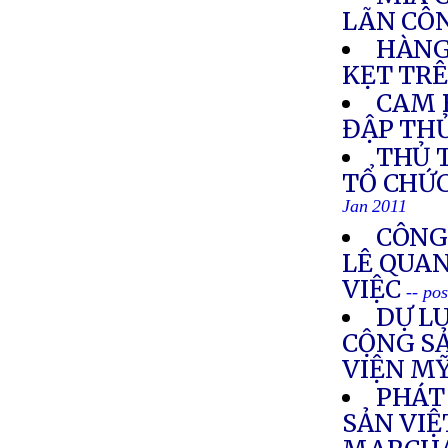
LÃN CÔ
HÀNG
KẸT TR
CAM 
ĐẬP TH
THỦ 
TỔ CHỨ
Jan 2011
CÔNG
LÊ QUA
VIỆC
-- po
DỰ L
CỘNG SẢ
VIỆN M
PHÁT
SẢN VIỆ