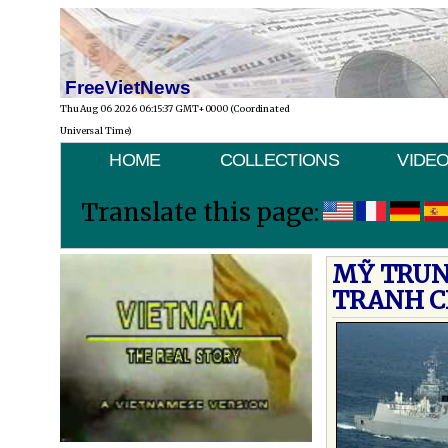
FreeVietNews
Thu Aug 06 2026 06:15:37 GMT+0000 (Coordinated
Universal Time)
HOME
COLLECTIONS
VIDE
Translate this page:
MỸ TRUN
TRANH C