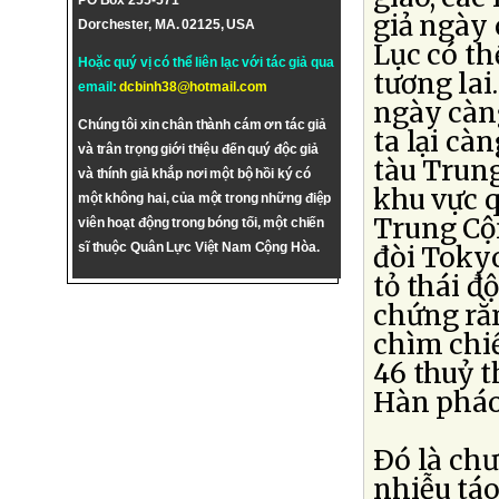
PO Box 255-571
giả ngày 
Dorchester, MA. 02125, USA
Lục có th
Hoặc quý vị có thể liên lạc với tác giả qua
tương la
email:
dcbinh38@hotmail.com
ngày càn
Chúng tôi xin chân thành cám ơn tác giả
ta lại cà
và trân trọng giới thiệu đến quý độc giả
tàu Trun
và thính giả khắp nơi một bộ hồi ký có
khu vực 
một không hai, của một trong những điệp
Trung Cộn
viên hoạt động trong bóng tối, một chiến
sĩ thuộc Quân Lực Việt Nam Cộng Hòa.
đòi Tokyo
tỏ thái đ
chứng rằ
chìm chi
46 thuỷ t
Hàn pháo
Ðó là chư
nhiễu táo