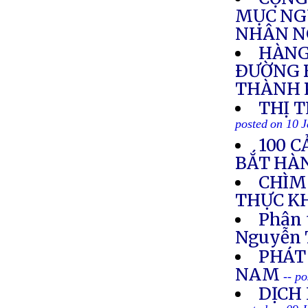
MỤC NGU
NHÂN N
HÀNG
ÐƯỜNG B
THÀNH 
THỊ 
posted on 10 
100 
BẮT HÀ
CHÌM 
THỰC K
Phân 
Nguyễn 
PHÁT
NAM
-- p
DỊCH