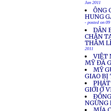
Jan 2011
ÔNG 
HUNG GÂ
- posted on 09
DÂN 
CHẶN T
THĂM L
2011
VIỆT
MỸ ĐÃ G
MỸ G
GIAO BỊ
PHÁT
GIỚI Ở 
ÐỒNG
NGỪNG 
MÍA 