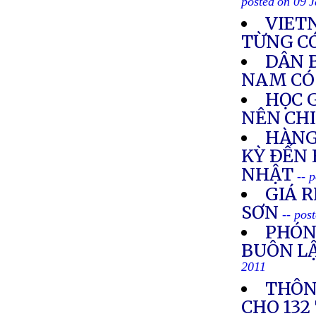
posted on 09 
VIET
TỪNG C
DÂN 
NAM CÓ
HỌC 
NÊN CH
HÀNG
KỲ ÐẾN
NHẬT
-- 
GIÁ R
SƠN
-- pos
PHÓN
BUÔN LẬ
2011
THÔN
CHO 132