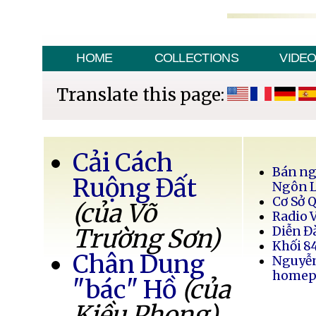
HOME
COLLECTIONS
VIDE
Translate this page:
Cải Cách
Bán ng
Ruộng Đất
Ngôn 
Cơ Sở 
(của Võ
Radio 
Trường Sơn)
Diễn Đ
Khối 8
Chân Dung
Nguyễ
homep
"bác" Hồ
(của
Kiều Phong)