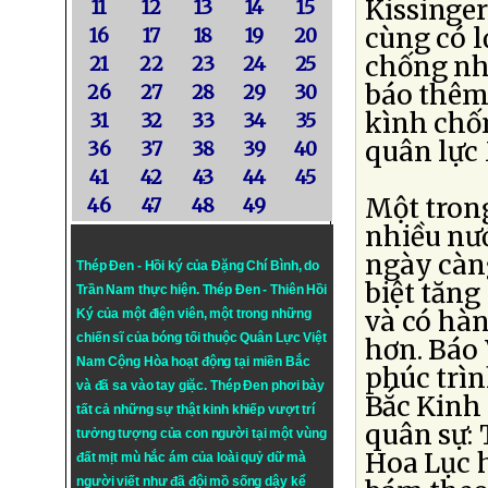
Kissinger
11
12
13
14
15
cùng có l
16
17
18
19
20
chống nh
21
22
23
24
25
báo thêm 
26
27
28
29
30
kình chố
31
32
33
34
35
quân lực 
36
37
38
39
40
41
42
43
44
45
Một tron
46
47
48
49
nhiều nư
ngày càng
Thép Đen - Hồi ký của Đặng Chí Bình
, do
biệt tăng
Trần Nam thực hiện.
Thép Đen
- Thiên Hồi
và có hà
Ký của một điện viên, một trong những
chiến sĩ của bóng tối thuộc Quân Lực Việt
hơn. Báo
Nam Cộng Hòa hoạt động tại miền Bắc
phúc trì
và đã sa vào tay giặc. Thép Đen phơi bày
Bắc Kinh 
tất cả những sự thật kinh khiếp vượt trí
quân sự: 
tưởng tượng của con người tại một vùng
Hoa Lục 
đất mịt mù hắc ám của loài quỷ dữ mà
người viết như đã đội mồ sống dậy kể