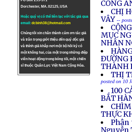
PO Box 255-571
CÔNG A
Dorchester, MA. 02125, USA
CHỊ 
Hoặc quý vị có thể liên lạc với tác giả qua
VÂY
-- pos
email:
dcbinh38@hotmail.com
CỘNG
MỤC NGU
Chúng tôi xin chân thành cám ơn tác giả
và trân trọng giới thiệu đến quý độc giả
NHÂN N
và thính giả khắp nơi một bộ hồi ký có
HÀNG
một không hai, của một trong những điệp
ÐƯỜNG B
viên hoạt động trong bóng tối, một chiến
THÀNH 
sĩ thuộc Quân Lực Việt Nam Cộng Hòa.
THỊ 
posted on 10 
100 
BẮT HÀ
CHÌM 
THỰC K
Phân 
Nguyễn 