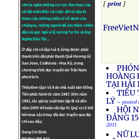
[
print
]
cho ta nghe những cơ cực lầm than của
xã hội miền Bắc và cuộc đời tù đày bi
thảm của những chiến sĩ vô danh của
FreeViet
chúng ta, những người đã âm thầm chiến
đấu và gục ngã vì lý tưởng
Tự Do
và
Đại
Nghĩa Dân Tộc
...
Ở đây chỉ có tập I và II, từng được phát
thanh trên đài phát thanh Quê Hương từ
San Jose, California - Hoa Kỳ, trong
PHÓNG
chương trình đọc truyện do Trần Nam
HOÀNG 
phụ trách.
TẠI HẢI
Thép Đen tập I và II do nhà xuất bản Đông
TIỂU
Tiến phát hành từ năm 1987. Đến năm
LÝ
-- posted
1991, tác giả tự xuất bản tập III và đến
HỘI 
năm 2005 thì hoàn tất tập IV. Quý vị có thể
hỏi mua sách hay dĩa đọc truyện qua địa
ĐẢNG 1
chỉ sau đây:
2011
NỮ LU
Dang Chi Binh