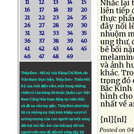
Nhắc lại 
11
12
13
14
15
liên tiếp
16
17
18
19
20
thực phẩm
21
22
23
24
25
đây nổi l
26
27
28
29
30
nhuộm mà
31
32
33
34
35
ung thư, 
36
37
38
39
40
bê bối nặ
41
42
43
44
45
melamine
46
47
48
49
và ảnh h
khác. Tro
Thép Đen - Hồi ký của Đặng Chí Bình
, do
trong đó 
Trần Nam thực hiện.
Thép Đen
- Thiên Hồi
Bắc Kinh
Ký của một điện viên, một trong những
chiến sĩ của bóng tối thuộc Quân Lực Việt
hình cho
Nam Cộng Hòa hoạt động tại miền Bắc
nhất về 
và đã sa vào tay giặc. Thép Đen phơi bày
tất cả những sự thật kinh khiếp vượt trí
{nl}{nl}
tưởng tượng của con người tại một vùng
đất mịt mù hắc ám của loài quỷ dữ mà
Posted on 04
người viết như đã đội mồ sống dậy kể