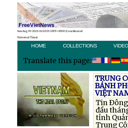
FreeVietNews
Sun Aug 09 2026 16:02:03 GMT+0000 (Coordinated
Universal Time)
HOME
COLLECTIONS
VIDE
Translate this page:
TRUNG C
BÁNH PH
VIỆT NA
Tin Ðông
đầu tháng
tỉnh Quả
Trung Cộ