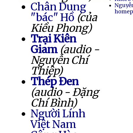
Chân Dung
Nguyễ
homep
"bác" Hồ
(của
Kiều Phong)
Trại Kiên
Giam
(audio -
Nguyễn Chí
Thiệp)
Thép Đen
(audio - Đặng
Chí Bình)
Người Lính
Việt Nam