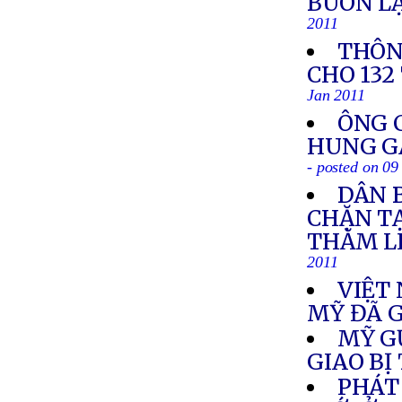
BUÔN LẬ
2011
THÔN
CHO 132
Jan 2011
ÔNG 
HUNG GÂ
- posted on 09
DÂN 
CHẶN T
THĂM L
2011
VIỆT
MỸ ĐÃ G
MỸ G
GIAO BỊ
PHÁT