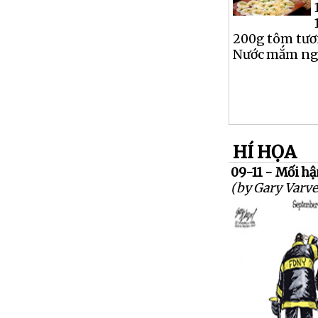
200g tôm tươ
Nước mắm ngọt
HÍ HỌA
09-11 - Mối h
(by Gary Varve