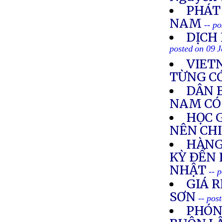
PHÁT
NAM
-- p
DỊCH
posted on 09 
VIET
TỪNG C
DÂN 
NAM CÓ
HỌC 
NÊN CH
HÀNG
KỲ ÐẾN
NHẬT
-- 
GIÁ R
SƠN
-- pos
PHÓN