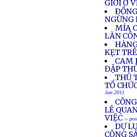
GIỚI Ở 
ÐỒNG
NGỪNG 
MÍA 
LÃN CÔ
HÀNG
KẸT TR
CAM 
ĐẬP TH
THỦ 
TỔ CHỨ
Jan 2011
CÔNG
LÊ QUA
VIỆC
-- po
DỰ L
CỘNG SẢ