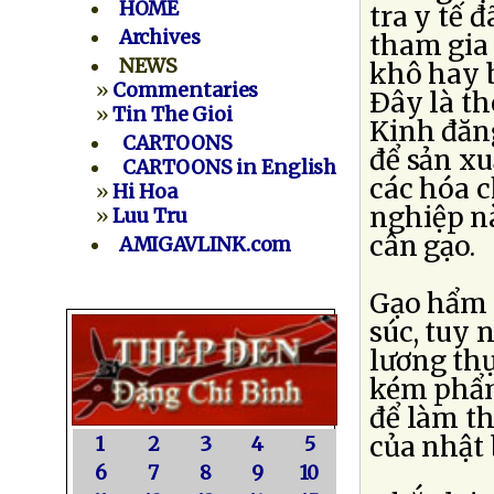
HOME
tra y tế 
Archives
tham gia 
NEWS
khô hay b
»
Commentaries
Ðây là t
»
Tin The Gioi
Kinh đăng
CARTOONS
để sản xu
CARTOONS in English
các hóa c
»
Hi Hoa
nghiệp n
»
Luu Tru
cân gạo.
AMIGAVLINK.com
Gạo hẩm 
súc, tuy 
lương thự
kém phẩm
để làm th
của nhật 
1
2
3
4
5
6
7
8
9
10