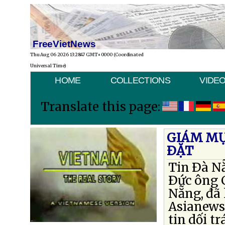
FreeVietNews
Thu Aug 06 2026 13:28:47 GMT+0000 (Coordinated
Universal Time)
HOME
COLLECTIONS
VIDE
Translate this page:
GIÁM MỤ
ÐẶT
Tin Ðà N
Ðức ông 
Nẵng, đã 
Asianews
tin dối t