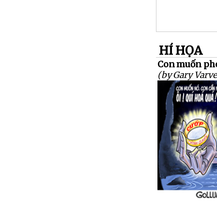
HÍ HỌA
Con muốn phé
(by Gary Varve