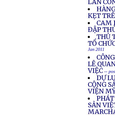
LÃN CÔ
HÀNG
KẸT TR
CAM 
ĐẬP TH
THỦ 
TỔ CHỨ
Jan 2011
CÔNG
LÊ QUA
VIỆC
-- po
DỰ L
CỘNG SẢ
VIỆN M
PHÁT
SẢN VIỆ
MARCHA