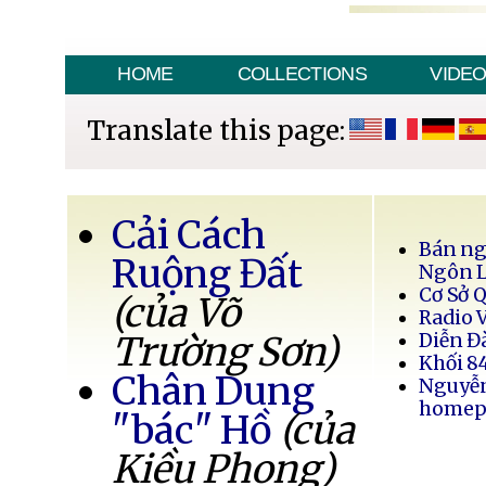
HOME
COLLECTIONS
VIDE
Translate this page:
Cải Cách
Bán ng
Ruộng Đất
Ngôn 
Cơ Sở 
(của Võ
Radio 
Trường Sơn)
Diễn Đ
Khối 8
Chân Dung
Nguyễ
homep
"bác" Hồ
(của
Kiều Phong)