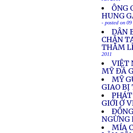
Jan 2011
ÔNG 
HUNG GÂ
- posted on 09
DÂN 
CHẶN T
THĂM L
2011
VIỆT
MỸ ĐÃ G
MỸ G
GIAO BỊ
PHÁT
GIỚI Ở 
ÐỒNG
NGỪNG 
MÍA 