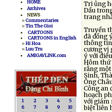
HOME
Tri ủng h
Archives
Dầu trong
NEWS
trang nhằ
»
Commentaries
»
Tin The Gioi
Truyền t
CARTOONS
đã đồng ý
CARTOONS in English
thông tin
»
Hi Hoa
cương vị
»
Luu Tru
ý với điề
AMIGAVLINK.com
Hôm thứ B
rằng một 
Sinh, Th
Ông Châu 
Công an đ
hoạch phá
với giám 
1
2
3
4
5
biệt liên
6
7
8
9
10