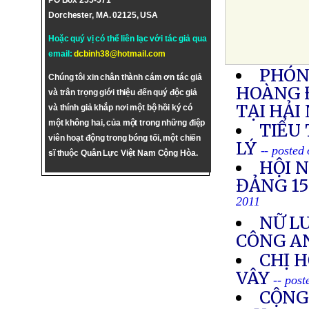
PO Box 255-571
Dorchester, MA. 02125, USA
Hoặc quý vị có thể liên lạc với tác giả qua
email:
dcbinh38@hotmail.com
PHÓNG
Chúng tôi xin chân thành cám ơn tác giả
HOÀNG 
và trân trọng giới thiệu đến quý độc giả
TẠI HẢI
và thính giả khắp nơi một bộ hồi ký có
một không hai, của một trong những điệp
TIỂU
viên hoạt động trong bóng tối, một chiến
LÝ
-- posted
sĩ thuộc Quân Lực Việt Nam Cộng Hòa.
HỘI 
ĐẢNG 1
2011
NỮ LU
CÔNG A
CHỊ 
VÂY
-- pos
CỘNG