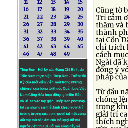
11
12
13
14
15
Cũng tờ 
16
17
18
19
20
Tri cảm ơ
21
22
23
24
25
thăm và b
26
27
28
29
30
thành ph
31
32
33
34
35
tại Cồn 
36
37
38
39
40
chỉ trích 
41
42
43
44
45
cách mục 
46
47
48
49
Ngài đã k
đồng ý vớ
Thép Đen - Hồi ký của Đặng Chí Bình
, do
pháp của
Trần Nam thực hiện.
Thép Đen
- Thiên Hồi
Ký của một điện viên, một trong những
chiến sĩ của bóng tối thuộc Quân Lực Việt
Từ đầu n
Nam Cộng Hòa hoạt động tại miền Bắc
chống lệ
và đã sa vào tay giặc. Thép Đen phơi bày
trong kh
tất cả những sự thật kinh khiếp vượt trí
giải trí 
tưởng tượng của con người tại một vùng
thích ngh
đất mịt mù hắc ám của loài quỷ dữ mà
người viết như đã đội mồ sống dậy kể