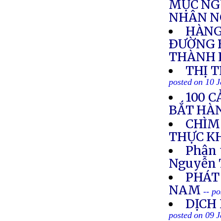
MỤC NGU
NHÂN N
HÀNG
ÐƯỜNG B
THÀNH 
THỊ 
posted on 10 
100 
BẮT HÀ
CHÌM 
THỰC K
Phân 
Nguyễn 
PHÁT
NAM
-- p
DỊCH
posted on 09 