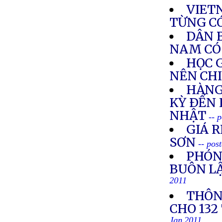
VIET
TỪNG C
DÂN 
NAM CÓ
HỌC 
NÊN CH
HÀNG
KỲ ÐẾN
NHẬT
-- 
GIÁ R
SƠN
-- pos
PHÓN
BUÔN LẬ
2011
THÔN
CHO 132