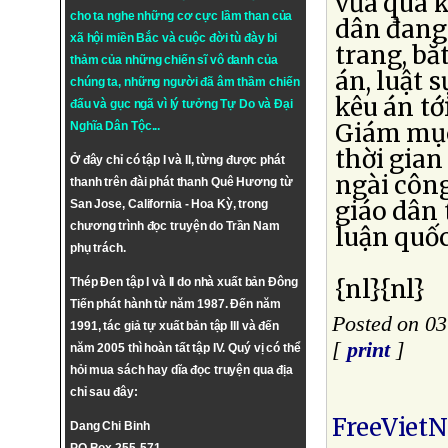
vừa qua 
cho ta nghe những cơ cực lầm than của
dân đang
xã hội miền Bắc và cuộc đời tù đày bi
trang, bắ
thảm của những chiến sĩ vô danh của
án, luật s
chúng ta, những người đã âm thầm chiến
kêu án tớ
đấu và gục ngã vì lý tưởng
Tự Do
và
Đại
Giám mục
Nghĩa Dân Tộc
...
thời gian 
Ở đây chỉ có tập I và II, từng được phát
ngài công
thanh trên đài phát thanh Quê Hương từ
giáo dân 
San Jose, California - Hoa Kỳ, trong
chương trình đọc truyện do Trần Nam
luận quốc
phụ trách.
{nl}{nl}
Thép Đen tập I và II do nhà xuất bản Đông
Tiến phát hành từ năm 1987. Đến năm
Posted on 03
1991, tác giả tự xuất bản tập III và đến
[
print
]
năm 2005 thì hoàn tất tập IV. Quý vị có thể
hỏi mua sách hay dĩa đọc truyện qua địa
chỉ sau đây:
FreeViet
Dang Chi Binh