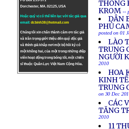
PO Box 255-571
THÔNG 
Dorchester, MA. 02125, USA
KROM
--
Hoặc quý vị có thể liên lạc với tác giả qua
DÂN B
email:
dcbinh38@hotmail.com
PHỦ CA
posted on 01 
Chúng tôi xin chân thành cám ơn tác giả
và trân trọng giới thiệu đến quý độc giả
LÀO 
và thính giả khắp nơi một bộ hồi ký có
TRUNG C
một không hai, của một trong những điệp
NGƯỜI K
viên hoạt động trong bóng tối, một chiến
2010
sĩ thuộc Quân Lực Việt Nam Cộng Hòa.
HOA 
KINH TẾ
TRUNG C
on 30 Dec 20
CÁC 
TĂNG T
2010
11 TH