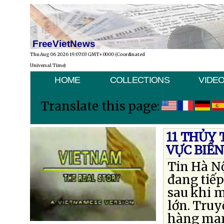
FreeVietNews
Thu Aug 06 2026 19:07:03 GMT+0000 (Coordinated
Universal Time)
HOME
COLLECTIONS
VIDE
Translate this page:
11 THỦY 
VỰC BIỂ
Tin Hà Nộ
đang tiếp
sau khi m
lớn. Truy
hàng man