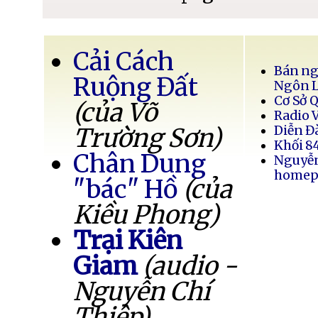
Cải Cách
Bán ng
Ruộng Đất
Ngôn 
Cơ Sở 
(của Võ
Radio 
Trường Sơn)
Diễn Đ
Khối 8
Chân Dung
Nguyễ
homep
"bác" Hồ
(của
Kiều Phong)
Trại Kiên
Giam
(audio -
Nguyễn Chí
Thiệp)