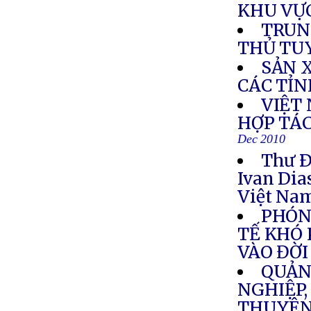
KHU VỰ
TRUN
THỦ TU
SẢN 
CÁC TỈ
VIỆT
HỢP TÁC
Dec 2010
Thư Ð
Ivan Dia
Việt Na
PHÓN
TẾ KHÓ 
VÀO ĐỜ
QUẢN
NGHIỆP,
THUYÊN