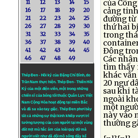
của Công 
11
12
13
14
15
cảng tin
16
17
18
19
20
đường từ 
21
22
23
24
25
thứ hai b
26
27
28
29
30
trong thá
31
32
33
34
35
containe
36
37
38
39
40
Ðông tron
41
42
43
44
45
Các nhân 
46
47
48
49
tìm thấy 
khác vẫn 
Thép Đen - Hồi ký của Đặng Chí Bình
, do
20 ngư dâ
Trần Nam thực hiện.
Thép Đen
- Thiên Hồi
sau khi t
Ký của một điện viên, một trong những
chiến sĩ của bóng tối thuộc Quân Lực Việt
ngoài khơ
Nam Cộng Hòa hoạt động tại miền Bắc
một người
và đã sa vào tay giặc. Thép Đen phơi bày
này vào n
tất cả những sự thật kinh khiếp vượt trí
thường g
tưởng tượng của con người tại một vùng
đất mịt mù hắc ám của loài quỷ dữ mà
người viết như đã đội mồ sống dậy kể