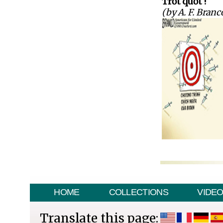
Trớt quớt !
(by A. F. Branc
HOME
COLLECTIONS
VIDE
Translate this page: