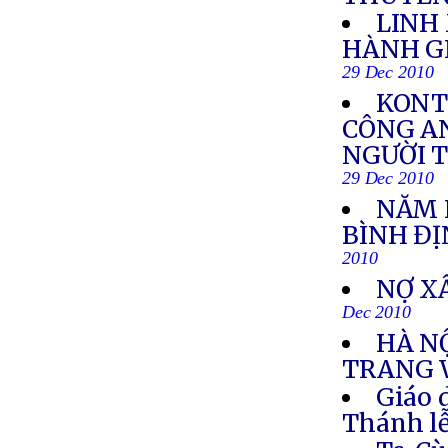
LINH
HÀNH GI
29 Dec 2010
KONT
CÔNG AN
NGƯỜI 
29 Dec 2010
NĂM H
BÌNH Đ
2010
NỢ X
Dec 2010
HÀ N
TRANG 
Giáo 
Thánh lễ