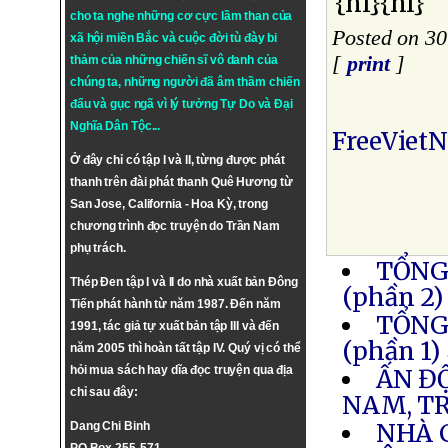
{nl}{nl}
cho ta nghe những cơ cực lầm than của
Posted on 3
xã hội miền Bắc và cuộc đời tù đày bi
[
print
]
thảm của những chiến sĩ vô danh của
chúng ta, những người đã âm thầm chiến
đấu và gục ngã vì lý tưởng
Tự Do
và
Đại
Nghĩa Dân Tộc
...
FreeViet
Ở đây chỉ có tập I và II, từng được phát
thanh trên đài phát thanh Quê Hương từ
San Jose, California - Hoa Kỳ, trong
chương trình đọc truyện do Trần Nam
phụ trách.
TỔNG
Thép Đen tập I và II do nhà xuất bản Đông
(phần 2)
Tiến phát hành từ năm 1987. Đến năm
TỔNG
1991, tác giả tự xuất bản tập III và đến
(phần 1)
năm 2005 thì hoàn tất tập IV. Quý vị có thể
hỏi mua sách hay dĩa đọc truyện qua địa
ẤN Đ
chỉ sau đây:
NAM, T
NHÀ 
Dang Chi Binh