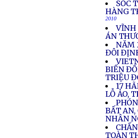
SÓC 
HÀNG T
2010
VĨNH
ÁN THƯ
NĂM 
ĐÔI ĐỊ
VIETN
BIẾN ĐỔI
TRIỆU 
17 HÃ
LỖ ẢO, 
PHÓNG
BẤT AN,
NHÂN N
CHẤN
TOÀN T