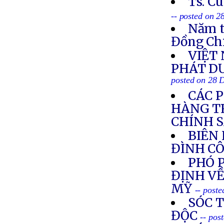
Ts. C
-- posted on 
Năm t
Đồng Ch
VIỆT
PHÁT DƯ
posted on 28 
CÁC 
HÀNG T
CHÍNH 
BIÊN
ĐÌNH C
PHÓ 
ĐỊNH VỀ
MỸ
-- post
SÓC 
ĐỘC
-- pos