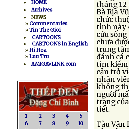
HOME
tháng 12 
Archives
Bà Rịa Vũ
NEWS
chức thu
»
Commentaries
tỉnh này 
»
Tin The Gioi
cứu sống 
CARTOONS
chưa được
CARTOONS in English
trung tâm
»
Hi Hoa
đánh cá 
»
Luu Tru
tìm kiếm 
AMIGAVLINK.com
cản trở v
nhân viê
không thể
người mất
trạng của
tiết.
1
2
3
4
5
Tàu Vân Ð
6
7
8
9
10