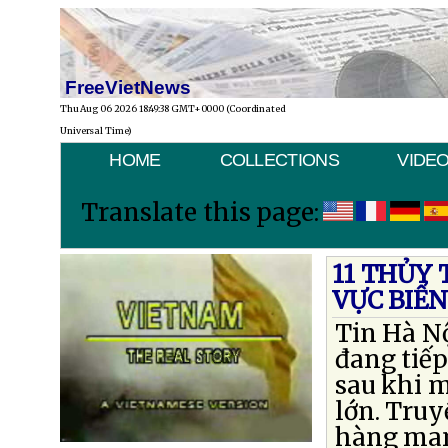
FreeVietNews
Thu Aug 06 2026 18:49:38 GMT+0000 (Coordinated
Universal Time)
HOME
COLLECTIONS
VIDE
Translate this page:
11 THỦY 
VỰC BIỂ
Tin Hà Nộ
đang tiếp
sau khi m
lớn. Truy
hàng man