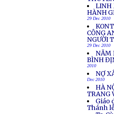
LINH
HÀNH GI
29 Dec 2010
KONT
CÔNG AN
NGƯỜI 
29 Dec 2010
NĂM H
BÌNH Đ
2010
NỢ X
Dec 2010
HÀ N
TRANG 
Giáo 
Thánh lễ