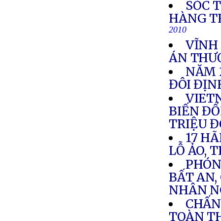
SÓC 
HÀNG T
2010
VĨNH
ÁN THƯ
NĂM 
ĐÔI ĐỊ
VIETN
BIẾN ĐỔI
TRIỆU 
17 HÃ
LỖ ẢO, 
PHÓNG
BẤT AN,
NHÂN N
CHẤN
TOÀN T