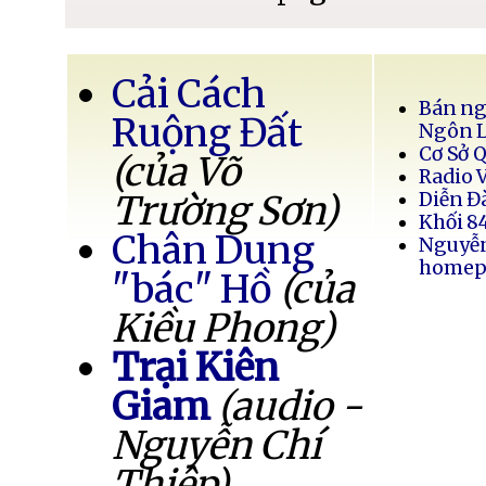
Cải Cách
Bán ng
Ruộng Đất
Ngôn 
Cơ Sở 
(của Võ
Radio 
Trường Sơn)
Diễn Đ
Khối 8
Chân Dung
Nguyễ
homep
"bác" Hồ
(của
Kiều Phong)
Trại Kiên
Giam
(audio -
Nguyễn Chí
Thiệp)