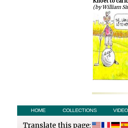
Khoét to cái l
(by William S
HOME
COLLECTIONS
VIDE
Translate this page: