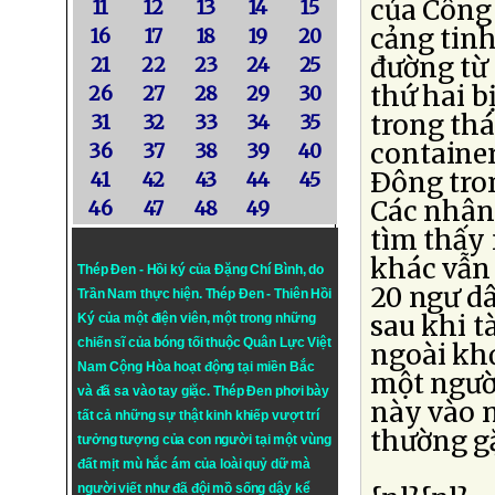
của Công 
11
12
13
14
15
cảng tin
16
17
18
19
20
đường từ 
21
22
23
24
25
thứ hai b
26
27
28
29
30
trong thá
31
32
33
34
35
containe
36
37
38
39
40
Ðông tron
41
42
43
44
45
Các nhân 
46
47
48
49
tìm thấy 
khác vẫn 
Thép Đen - Hồi ký của Đặng Chí Bình
, do
20 ngư dâ
Trần Nam thực hiện.
Thép Đen
- Thiên Hồi
sau khi t
Ký của một điện viên, một trong những
chiến sĩ của bóng tối thuộc Quân Lực Việt
ngoài khơ
Nam Cộng Hòa hoạt động tại miền Bắc
một người
và đã sa vào tay giặc. Thép Đen phơi bày
này vào n
tất cả những sự thật kinh khiếp vượt trí
thường g
tưởng tượng của con người tại một vùng
đất mịt mù hắc ám của loài quỷ dữ mà
người viết như đã đội mồ sống dậy kể