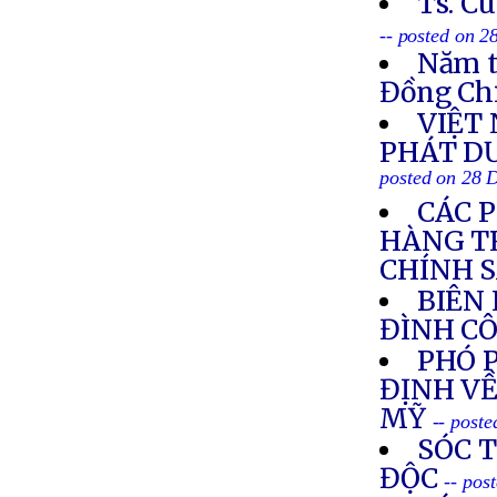
Ts. C
-- posted on 
Năm t
Đồng Ch
VIỆT
PHÁT DƯ
posted on 28 
CÁC 
HÀNG T
CHÍNH 
BIÊN
ĐÌNH C
PHÓ 
ĐỊNH VỀ
MỸ
-- post
SÓC 
ĐỘC
-- pos