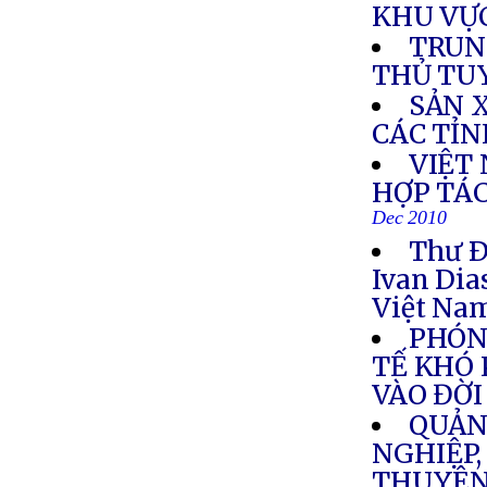
KHU VỰ
TRUN
THỦ TU
SẢN 
CÁC TỈ
VIỆT
HỢP TÁC
Dec 2010
Thư Ð
Ivan Dia
Việt Na
PHÓN
TẾ KHÓ 
VÀO ĐỜ
QUẢN
NGHIỆP,
THUYÊN