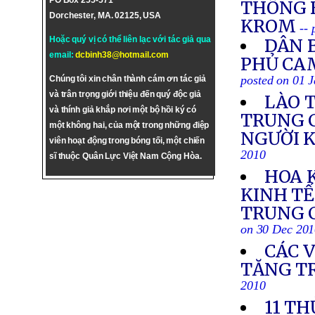
PO Box 255-571
THÔNG 
Dorchester, MA. 02125, USA
KROM
--
Hoặc quý vị có thể liên lạc với tác giả qua
DÂN B
email:
dcbinh38@hotmail.com
PHỦ CA
posted on 01 
Chúng tôi xin chân thành cám ơn tác giả
và trân trọng giới thiệu đến quý độc giả
LÀO 
và thính giả khắp nơi một bộ hồi ký có
TRUNG C
một không hai, của một trong những điệp
NGƯỜI K
viên hoạt động trong bóng tối, một chiến
2010
sĩ thuộc Quân Lực Việt Nam Cộng Hòa.
HOA 
KINH TẾ
TRUNG C
on 30 Dec 20
CÁC 
TĂNG T
2010
11 TH