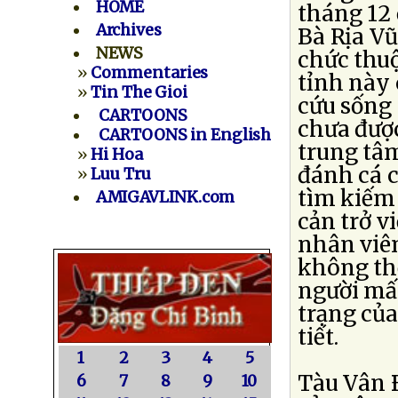
HOME
tháng 12 
Archives
Bà Rịa Vũ
NEWS
chức thu
»
Commentaries
tỉnh này 
»
Tin The Gioi
cứu sống 
CARTOONS
chưa được
CARTOONS in English
trung tâm
»
Hi Hoa
đánh cá 
»
Luu Tru
tìm kiếm 
AMIGAVLINK.com
cản trở v
nhân viê
không thể
người mất
trạng của
tiết.
1
2
3
4
5
Tàu Vân Ð
6
7
8
9
10