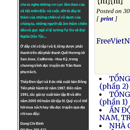
{nl}{nl}
cho ta nghe những cơ cực lầm than của
Posted on 3
xã hội miền Bắc và cuộc đời tù đày bi
[
print
]
thảm của những chiến sĩ vô danh của
chúng ta, những người đã âm thầm chiến
đấu và gục ngã vì lý tưởng
Tự Do
và
Đại
Nghĩa Dân Tộc
...
FreeViet
Ở đây chỉ có tập I và II, từng được phát
thanh trên đài phát thanh Quê Hương từ
San Jose, California - Hoa Kỳ, trong
chương trình đọc truyện do Trần Nam
phụ trách.
TỔNG
Thép Đen tập I và II do nhà xuất bản Đông
(phần 2)
Tiến phát hành từ năm 1987. Đến năm
TỔNG
1991, tác giả tự xuất bản tập III và đến
(phần 1)
năm 2005 thì hoàn tất tập IV. Quý vị có thể
hỏi mua sách hay dĩa đọc truyện qua địa
ẤN Đ
chỉ sau đây:
NAM, T
NHÀ 
Dang Chi Binh