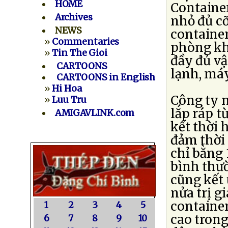
HOME
Container
Archives
nhỏ đủ cỡ
NEWS
container
»
Commentaries
phòng kh
»
Tin The Gioi
đầy đủ vậ
CARTOONS
lạnh, má
CARTOONS in English
»
Hi Hoa
Công ty n
»
Luu Tru
lắp ráp t
AMIGAVLINK.com
kết thời 
đảm thời 
chỉ bằng
bình thườ
cũng kết 
nửa trị g
container
1
2
3
4
5
cao trong
6
7
8
9
10