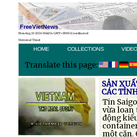
FreeVietNews
Mon Aug 10 2026 06:41:54 GMT+0000 (Coordinated
Universal Time)
HOME
COLLECTIONS
VIDE
Translate this page:
SẢN XUẤ
CÁC TỈN
Tin Saig
vừa loan 
động kiểu
container
một căn.