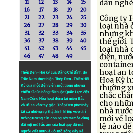
dân nghèo
11
12
13
14
15
16
17
18
19
20
Công ty 
21
22
23
24
25
loại nhà 
26
27
28
29
30
nhưng khô
31
32
33
34
35
thế giới.
36
37
38
39
40
loại nhà 
41
42
43
44
45
điện, nướ
46
47
48
49
container
hoạt an 
Thép Đen - Hồi ký của Đặng Chí Bình
, do
Hoa Kỳ hi
Trần Nam thực hiện.
Thép Đen
- Thiên Hồi
thường x
Ký của một điện viên, một trong những
chiến sĩ của bóng tối thuộc Quân Lực Việt
chắc chắn
Nam Cộng Hòa hoạt động tại miền Bắc
cho những
và đã sa vào tay giặc. Thép Đen phơi bày
nhà nước 
tất cả những sự thật kinh khiếp vượt trí
mới về lo
tưởng tượng của con người tại một vùng
lệ nào để
đất mịt mù hắc ám của loài quỷ dữ mà
người viết như đã đội mồ sống dậy kể