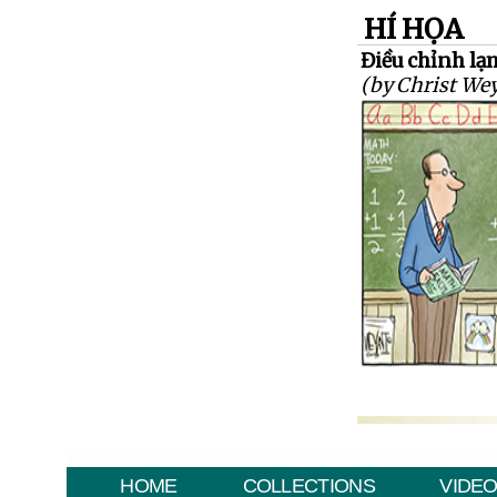
HÍ HỌA
Điều chỉnh lạ
(by Christ We
HOME
COLLECTIONS
VIDE