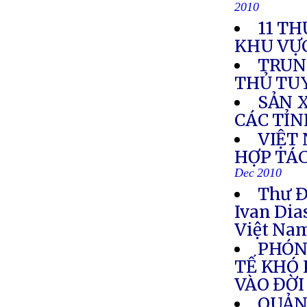
2010
11 TH
KHU VỰ
TRUN
THỦ TU
SẢN 
CÁC TỈ
VIỆT
HỢP TÁC
Dec 2010
Thư Ð
Ivan Dia
Việt Na
PHÓN
TẾ KHÓ 
VÀO ĐỜ
QUẢN