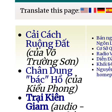
Translate this page:
Cải Cách
Bán ng
Ruộng Đất
Ngôn 
Cơ Sở 
(của Võ
Radio 
Trường Sơn)
Diễn Đ
Khối 8
Chân Dung
Nguyễ
homep
"bác" Hồ
(của
Kiều Phong)
Trại Kiên
Giam
(audio -