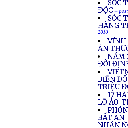
SÓC 
ĐỘC
-- pos
SÓC 
HÀNG T
2010
VĨNH
ÁN THƯ
NĂM 
ĐÔI ĐỊ
VIETN
BIẾN ĐỔI
TRIỆU 
17 HÃ
LỖ ẢO, 
PHÓNG
BẤT AN,
NHÂN N