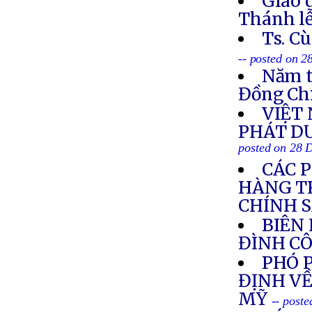
Giáo 
Thánh lễ
Ts. C
-- posted on 
Năm t
Đồng Ch
VIỆT
PHÁT DƯ
posted on 28 
CÁC 
HÀNG T
CHÍNH 
BIÊN
ĐÌNH C
PHÓ 
ĐỊNH VỀ
MỸ
-- post