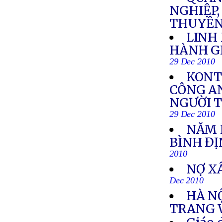
NGHIỆP,
THUYÊN
LINH
HÀNH GI
29 Dec 2010
KONT
CÔNG AN
NGƯỜI 
29 Dec 2010
NĂM H
BÌNH Đ
2010
NỢ X
Dec 2010
HÀ N
TRANG 