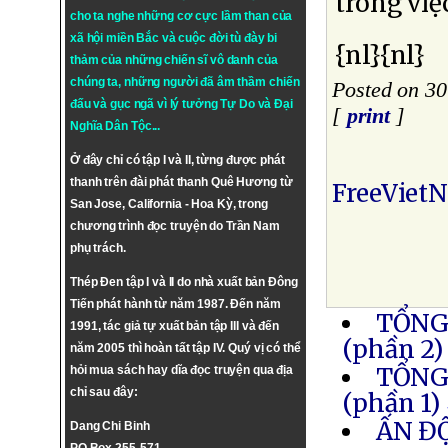
trong vi
cho ta nghe những cơ cực lầm than của
xã hội miền Bắc và cuộc đời tù đày bi
{nl}{nl}
thảm của những chiến sĩ vô danh của
chúng ta, những người đã âm thầm chiến
Posted on 3
đấu và gục ngã vì lý tưởng
Tự Do
và
Đại
[
print
]
Nghĩa Dân Tộc
...
Ở đây chỉ có tập I và II, từng được phát
thanh trên đài phát thanh Quê Hương từ
FreeViet
San Jose, California - Hoa Kỳ, trong
chương trình đọc truyện do Trần Nam
phụ trách.
Thép Đen tập I và II do nhà xuất bản Đông
Tiến phát hành từ năm 1987. Đến năm
TỔNG
1991, tác giả tự xuất bản tập III và đến
(phần 2)
năm 2005 thì hoàn tất tập IV. Quý vị có thể
TỔNG
hỏi mua sách hay dĩa đọc truyện qua địa
chỉ sau đây:
(phần 1)
ẤN Đ
Dang Chi Binh