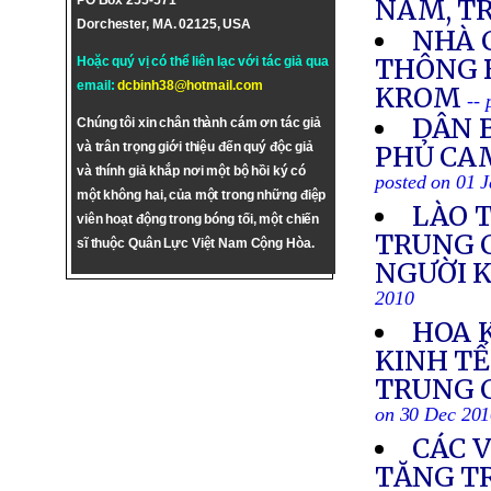
PO Box 255-571
NAM, T
Dorchester, MA. 02125, USA
NHÀ 
THÔNG 
Hoặc quý vị có thể liên lạc với tác giả qua
email:
dcbinh38@hotmail.com
KROM
--
DÂN B
Chúng tôi xin chân thành cám ơn tác giả
và trân trọng giới thiệu đến quý độc giả
PHỦ CA
và thính giả khắp nơi một bộ hồi ký có
posted on 01 
một không hai, của một trong những điệp
LÀO 
viên hoạt động trong bóng tối, một chiến
TRUNG C
sĩ thuộc Quân Lực Việt Nam Cộng Hòa.
NGƯỜI K
2010
HOA 
KINH TẾ
TRUNG C
on 30 Dec 20
CÁC 
TĂNG T