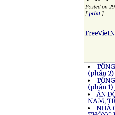
Posted on 2
[
print
]
FreeViet
TỔNG
(phần 2)
TỔNG
(phần 1)
ẤN Đ
NAM, T
NHÀ 
THÔNG 