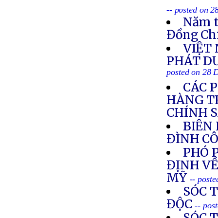
-- posted on 
Năm t
Đồng Ch
VIỆT
PHÁT DƯ
posted on 28 
CÁC 
HÀNG T
CHÍNH 
BIÊN
ĐÌNH C
PHÓ 
ĐỊNH VỀ
MỸ
-- post
SÓC 
ĐỘC
-- pos
SÓC 