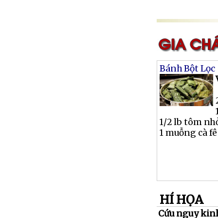
Bánh Bột Lọc
1/2 lb tôm nh
1 muỗng cà fê 
HÍ HỌA
Cứu nguy kinh