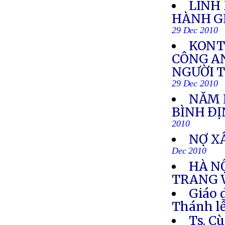
LINH
HÀNH GI
29 Dec 2010
KONT
CÔNG AN
NGƯỜI 
29 Dec 2010
NĂM H
BÌNH Đ
2010
NỢ X
Dec 2010
HÀ N
TRANG 
Giáo 
Thánh lễ
Ts. C