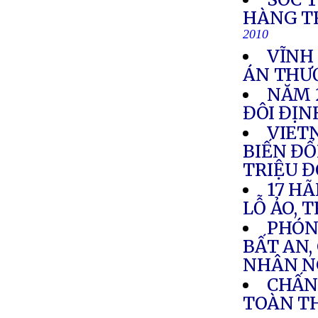
HÀNG T
2010
VĨNH
ÁN THƯ
NĂM 
ĐÔI ĐỊ
VIETN
BIẾN ĐỔI
TRIỆU 
17 HÃ
LỖ ẢO, 
PHÓNG
BẤT AN,
NHÂN N
CHẤN
TOÀN T