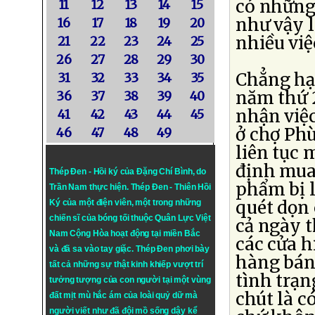
có những 
11
12
13
14
15
như vậy 
16
17
18
19
20
nhiều việ
21
22
23
24
25
26
27
28
29
30
Chẳng hạn
31
32
33
34
35
năm thứ 2
36
37
38
39
40
nhận việ
41
42
43
44
45
ở chợ Ph
46
47
48
49
liên tục
định mua
Thép Đen - Hồi ký của Đặng Chí Bình
, do
phẩm bị l
Trần Nam thực hiện.
Thép Đen
- Thiên Hồi
quét dọn 
Ký của một điện viên, một trong những
chiến sĩ của bóng tối thuộc Quân Lực Việt
cả ngày 
Nam Cộng Hòa hoạt động tại miền Bắc
các cửa h
và đã sa vào tay giặc. Thép Đen phơi bày
hàng bán 
tất cả những sự thật kinh khiếp vượt trí
tình trạn
tưởng tượng của con người tại một vùng
chút là c
đất mịt mù hắc ám của loài quỷ dữ mà
người viết như đã đội mồ sống dậy kể