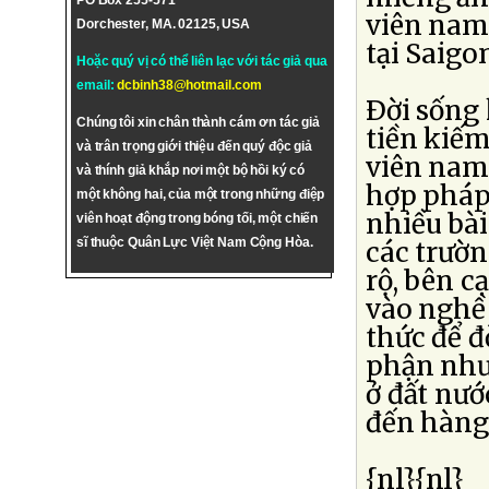
PO Box 255-571
viên nam 
Dorchester, MA. 02125, USA
tại Saigo
Hoặc quý vị có thể liên lạc với tác giả qua
email:
dcbinh38@hotmail.com
Ðời sống
Chúng tôi xin chân thành cám ơn tác giả
tiền kiếm
và trân trọng giới thiệu đến quý độc giả
viên nam
và thính giả khắp nơi một bộ hồi ký có
hợp pháp
một không hai, của một trong những điệp
nhiều bài
viên hoạt động trong bóng tối, một chiến
sĩ thuộc Quân Lực Việt Nam Cộng Hòa.
các trườn
rộ, bên c
vào nghề
thức để 
phận như
ở đất nướ
đến hàng
{nl}{nl}