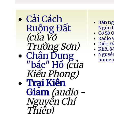
Cải Cách
Bán ng
Ruộng Đất
Ngôn 
Cơ Sở 
(của Võ
Radio 
Trường Sơn)
Diễn Đ
Khối 8
Chân Dung
Nguyễ
homep
"bác" Hồ
(của
Kiều Phong)
Trại Kiên
Giam
(audio -
Nguyễn Chí
Thiệp)