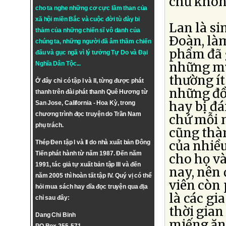
chứ khôn
cho ta nghe những cơ cực lầm than của
xã hội miền Bắc và cuộc đời tù đày bi
Lan là s
thảm của những chiến sĩ vô danh của
Ðoàn, là
chúng ta, những người đã âm thầm chiến
phẩm đã g
đấu và gục ngã vì lý tưởng
Tự Do
và
Đại
những mỹ
Nghĩa Dân Tộc
...
thường ít
Ở đây chỉ có tập I và II, từng được phát
những đồ 
thanh trên đài phát thanh Quê Hương từ
hay bị đ
San Jose, California - Hoa Kỳ, trong
chương trình đọc truyện do Trần Nam
chứ mỗi n
phụ trách.
cũng thà
của nhiều
Thép Đen tập I và II do nhà xuất bản Đông
Tiến phát hành từ năm 1987. Đến năm
cho họ và
1991, tác giả tự xuất bản tập III và đến
nay, nên 
năm 2005 thì hoàn tất tập IV. Quý vị có thể
viên còn 
hỏi mua sách hay dĩa đọc truyện qua địa
là các gi
chỉ sau đây:
thời gian
Dang Chi Binh
miếng ăn