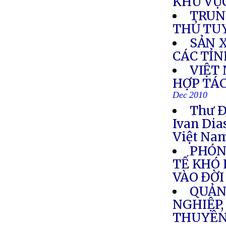
KHU VỰ
TRUN
THỦ TU
SẢN 
CÁC TỈ
VIỆT
HỢP TÁC
Dec 2010
Thư Ð
Ivan Dia
Việt Na
PHÓN
TẾ KHÓ 
VÀO ĐỜ
QUẢN
NGHIỆP,
THUYÊN