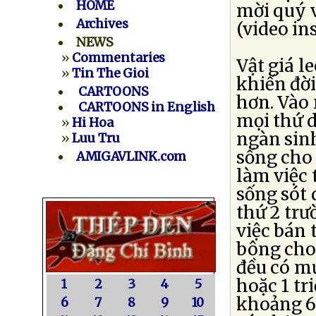
HOME
mời quý v
Archives
(video ins
NEWS
»
Commentaries
Vật giá l
»
Tin The Gioi
khiến đời
CARTOONS
hơn. Vào
CARTOONS in English
mọi thứ 
»
Hi Hoa
ngàn sinh
»
Luu Tru
sống cho 
AMIGAVLINK.com
làm việc 
sống sót 
thứ 2 trư
việc bán 
bông cho 
đều có mứ
hoặc 1 tr
1
2
3
4
5
khoảng 6
6
7
8
9
10