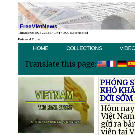
FreeVietNews
Thu Aug 06 2026 22:42:57 GMT+0000 (Coordinated
Universal Time)
HOME
COLLECTIONS
VIDE
Translate this page:
PHÓNG SỰ
KHÓ KHĂ
ÐỜI SỚM
Hôm nay t
Việt Nam,
gửi ra bả
viên tại