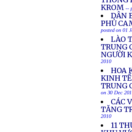
KROM
--
DÂN B
PHỦ CA
posted on 01 
LÀO 
TRUNG C
NGƯỜI K
2010
HOA 
KINH TẾ
TRUNG C
on 30 Dec 20
CÁC 
TĂNG T
2010
11 TH